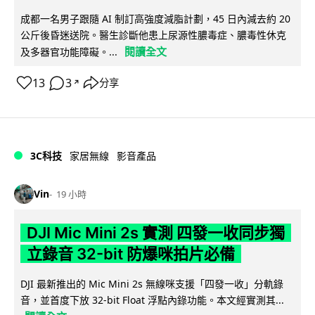
成都一名男子跟隨 AI 制訂高強度減脂計劃，45 日內減去約 20
公斤後昏迷送院。醫生診斷他患上尿源性膿毒症、膿毒性休克
閱讀全文
及多器官功能障礙。...
13
3
分享
↗
3C科技
家居無線
影音產品
Vin
19 小時
DJI Mic Mini 2s 實測 四發一收同步獨
立錄音 32-bit 防爆咪拍片必備
DJI 最新推出的 Mic Mini 2s 無線咪支援「四發一收」分軌錄
音，並首度下放 32-bit Float 浮點內錄功能。本文經實測其...