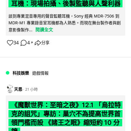
耳機：現場拍攝、後製監聽與人聲利器
談到專業混音專用的聲音監聽耳機，Sony 經典 MDR-7506 到
MDR-M1 專業錄音室耳機都為人熟悉。而現在舞台製作者與創
閱讀全文
意影像製作...
34
4
分享
↗
科技娛樂
遊戲情報
天恩
21 小時
《魔獸世界：至暗之夜》12.1 「烏拉特
克的詛咒」專訪：巢穴不為提高世界首
領門檻而設 《諸王之眠》縮短約 10 分