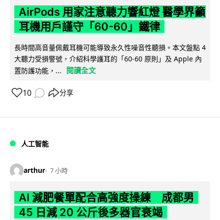
AirPods 用家注意聽力響紅燈 醫學界籲
耳機用戶謹守「60-60」鐵律
長時間高音量佩戴耳機可能導致永久性噪音性聽損。本文盤點 4
大聽力受損警號，介紹科學護耳的「60-60 原則」及 Apple 內
閱讀全文
置防護功能，...
10
分享
人工智能
arthur
7 小時
AI 減肥餐單配合高強度操練 成都男
45 日減 20 公斤後多器官衰竭