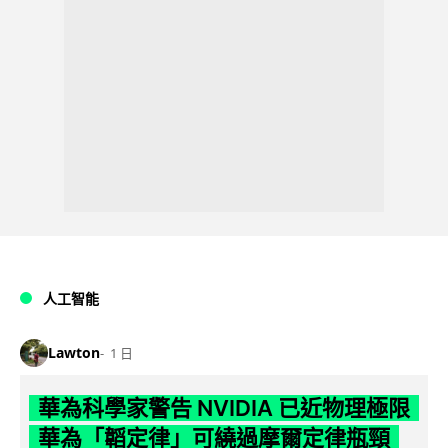
人工智能
Lawton
1 日
華為科學家警告 NVIDIA 已近物理極限
華為「韜定律」可繞過摩爾定律瓶頸