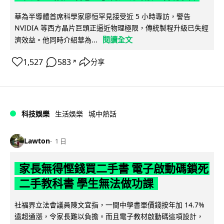
華為半導體首席科學家廖恒罕見接受近 5 小時專訪，警告
NVIDIA 等西方晶片巨頭正逼近物理極限，傳統製程升級已失經
閱讀全文
濟效益。他同時介紹華為...
1,527
583
分享
↗
科技娛樂
生活娛樂
城中熱話
Lawton
1 日
家長無得慳錢買二手書 電子啟動碼鎖死
二手教科書 學生無法做功課
社福界立法會議員陳文宜指，一間中學書單價錢按年加 14.7%
遠超通漲，令家長難以負擔。而且電子教材啟動碼這項設計，