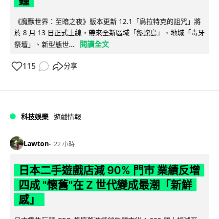
鐘
《魔獸世界：至暗之夜》版本更新 12.1「烏拉特克的詛咒」將
於 8 月 13 日正式上線，帶來全新區域「盤蛇島」、地城「毒牙
閱讀全文
祭壇」、新型態世...
115
分享
科技娛樂
遊戲情報
Lawton
22 小時
日本二手遊戲店減 90% 門市 業績反增
四成 "懷舊"在 Z 世代變成最潮「新鮮
感」