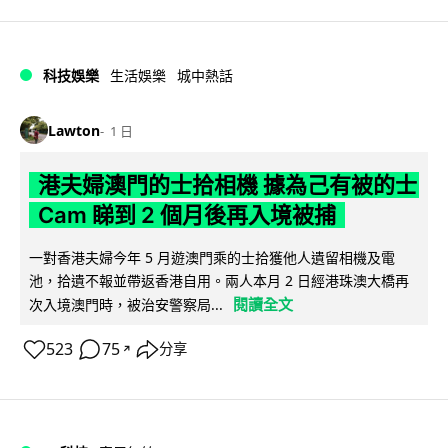
科技娛樂
生活娛樂
城中熱話
Lawton
1 日
港夫婦澳門的士拾相機 據為己有被的士
Cam 睇到 2 個月後再入境被捕
一對香港夫婦今年 5 月遊澳門乘的士拾獲他人遺留相機及電
池，拾遺不報並帶返香港自用。兩人本月 2 日經港珠澳大橋再
閱讀全文
次入境澳門時，被治安警察局...
523
75
分享
↗