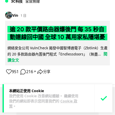
3C科技
家居無線
Vin
1 日
逾 20 款平價路由器爆後門 每 35 秒自
動連線回中國 全球 10 萬用家私隱堪憂
網絡安全公司 VulnCheck 揭發中國智博通電子（Zbtlink）生產
閱
的 20 多款路由器內置後門程式「Endlessdoors」（無盡...
讀全文
951
216
分享
↗
本網站正使用 Cookie
我們使用 Cookie 改善網站體驗。 繼續使用
ADVERTISEMENT
我們的網站即表示您同意我們的
Cookie 政
策
。