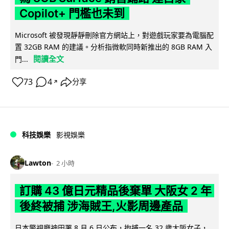
Copilot+ 門檻也未到
Microsoft 被發現靜靜刪除官方網站上，對遊戲玩家要為電腦配
置 32GB RAM 的建議。分析指微軟同時新推出的 8GB RAM 入
閱讀全文
門...
73
4
分享
↗
科技娛樂
影視娛樂
Lawton
2 小時
訂購 43 億日元精品後棄單 大阪女 2 年
後終被捕 涉海賊王,火影周邊產品
日本警視廳神田署 8 月 6 日公布，拘捕一名 32 歲大阪女子，