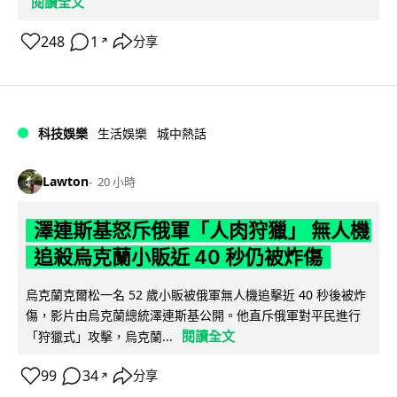
閱讀全文
248
1
分享
↗
科技娛樂
生活娛樂
城中熱話
Lawton
20 小時
澤連斯基怒斥俄軍「人肉狩獵」 無人機
追殺烏克蘭小販近 40 秒仍被炸傷
烏克蘭克爾松一名 52 歲小販被俄軍無人機追擊近 40 秒後被炸
傷，影片由烏克蘭總統澤連斯基公開。他直斥俄軍對平民進行
閱讀全文
「狩獵式」攻擊，烏克蘭...
99
34
分享
↗