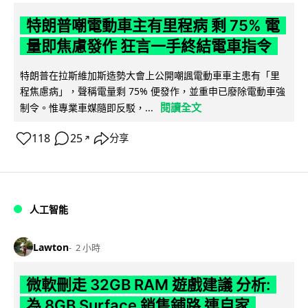
特朗普嘲電動車主有里程病 剩 75% 電
量即焦慮發作 狂言一手終結電車指令
特朗普在拉斯維加斯造勢大會上公開嘲諷電動車車主患有「里
程焦慮病」，聲稱電量剩 75% 便發作，並重申已廢除電動車強
閱讀全文
制令。惟專業車媒隨即反駁，...
118
25
分享
↗
人工智能
Lawton
2 小時
微軟刪走 32GB RAM 遊戲建議 分析:
為 8GB Surface 銷售鋪路 連自家