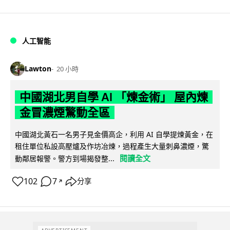
人工智能
Lawton
20 小時
中國湖北男自學 AI 「煉金術」 屋內煉
金冒濃煙驚動全區
中國湖北黃石一名男子見金價高企，利用 AI 自學提煉黃金，在
租住單位私設高壓爐及作坊冶煉，過程產生大量刺鼻濃煙，驚
閱讀全文
動鄰居報警。警方到場揭發整...
102
7
分享
↗