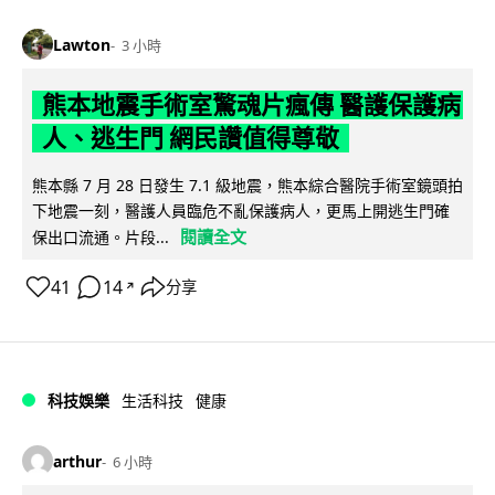
Lawton
3 小時
熊本地震手術室驚魂片瘋傳 醫護保護病
人、逃生門 網民讚值得尊敬
熊本縣 7 月 28 日發生 7.1 級地震，熊本綜合醫院手術室鏡頭拍
下地震一刻，醫護人員臨危不亂保護病人，更馬上開逃生門確
閱讀全文
保出口流通。片段...
41
14
分享
↗
科技娛樂
生活科技
健康
arthur
6 小時