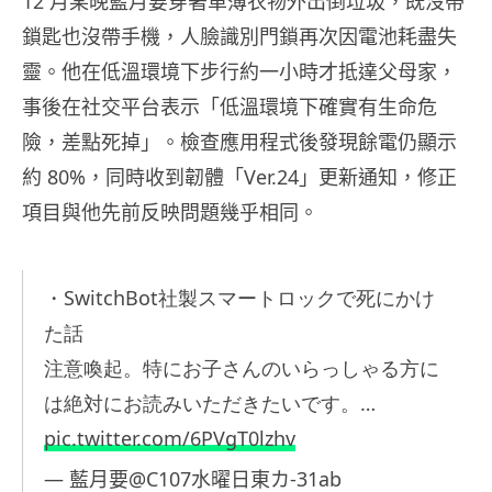
12 月某晚藍月要穿著單薄衣物外出倒垃圾，既沒帶
鎖匙也沒帶手機，人臉識別門鎖再次因電池耗盡失
靈。他在低溫環境下步行約一小時才抵達父母家，
事後在社交平台表示「低溫環境下確實有生命危
險，差點死掉」。檢查應用程式後發現餘電仍顯示
約 80%，同時收到韌體「Ver.24」更新通知，修正
項目與他先前反映問題幾乎相同。
・SwitchBot社製スマートロックで死にかけ
た話
注意喚起。特にお子さんのいらっしゃる方に
は絶対にお読みいただきたいです。…
pic.twitter.com/6PVgT0lzhv
— 藍月要@C107水曜日東カ-31ab