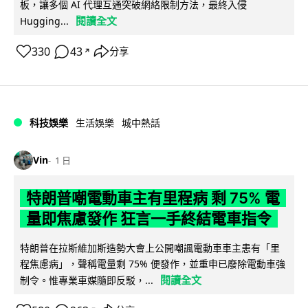
板，讓多個 AI 代理互通突破網絡限制方法，最終入侵
閱讀全文
Hugging...
330
43
分享
↗
科技娛樂
生活娛樂
城中熱話
Vin
1 日
特朗普嘲電動車主有里程病 剩 75% 電
量即焦慮發作 狂言一手終結電車指令
特朗普在拉斯維加斯造勢大會上公開嘲諷電動車車主患有「里
程焦慮病」，聲稱電量剩 75% 便發作，並重申已廢除電動車強
閱讀全文
制令。惟專業車媒隨即反駁，...