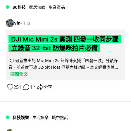
3C科技
家居無線
影音產品
Vin
1 日
DJI Mic Mini 2s 實測 四發一收同步獨
立錄音 32-bit 防爆咪拍片必備
DJI 最新推出的 Mic Mini 2s 無線咪支援「四發一收」分軌錄
音，並首度下放 32-bit Float 浮點內錄功能。本文經實測其...
閱讀全文
251
1
分享
↗
科技娛樂
生活娛樂
城中熱話