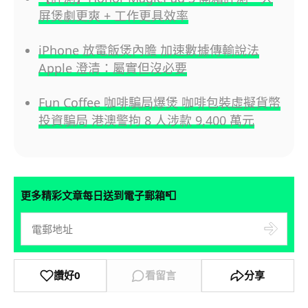
屏煲劇更爽 + 工作更具效率
iPhone 放電飯煲內膽 加速數據傳輸說法
Apple 澄清：屬實但沒必要
Fun Coffee 咖啡騙局爆煲 咖啡包裝虛擬貨幣
投資騙局 港澳警拘 8 人涉款 9,400 萬元
📮
更多精彩文章每日送到電子郵箱
讚好
0
看留言
分享