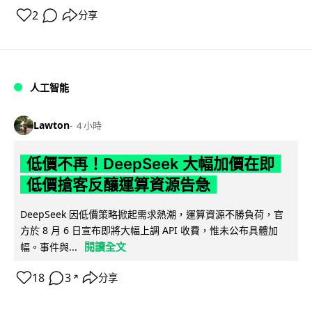
2
分享
人工智能
Lawton
4 小時
低價不再！DeepSeek 大幅加價在即
低價搶客反釀運算資源告急
DeepSeek 因低價策略掀起需求熱潮，運算資源不勝負荷，官
方於 8 月 6 日宣布即將大幅上調 API 收費，惟未公布具體加
閱讀全文
幅。事件與...
18
3
分享
↗