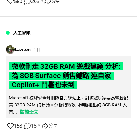
580
263
分享
↗
人工智能
Lawton
1 日
微軟刪走 32GB RAM 遊戲建議 分析:
為 8GB Surface 銷售鋪路 連自家
Copilot+ 門檻也未到
Microsoft 被發現靜靜刪除官方網站上，對遊戲玩家要為電腦配
置 32GB RAM 的建議。分析指微軟同時新推出的 8GB RAM 入
閱讀全文
門...
158
15
分享
↗