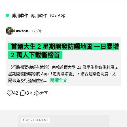
iOS App
應用軟件
應用軟件
Lawton
7 小時
首爾大生 2 星期開發防曬地圖 一日暴增
2 萬人下載衝榜首
【行路都要揀好有遮陰】南韓首爾大學 23 歲學生劉敏俊利用 2
星期開發防曬導航 App「走向陰涼處」，結合建築物高度、太
閱讀全文
陽仰角及行道樹陰影...
42
3
分享
↗
ADVERTISEMENT