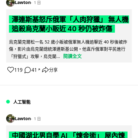
Lawton
1 日
澤連斯基怒斥俄軍「人肉狩獵」 無人機
追殺烏克蘭小販近 40 秒仍被炸傷
烏克蘭克爾松一名 52 歲小販被俄軍無人機追擊近 40 秒後被炸
傷，影片由烏克蘭總統澤連斯基公開。他直斥俄軍對平民進行
閱讀全文
「狩獵式」攻擊，烏克蘭...
119
41
分享
↗
人工智能
Lawton
1 日
中國湖北男自學 AI 「煉金術」 屋內煉