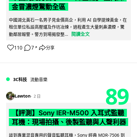
金冒濃煙驚動全區
中國湖北黃石一名男子見金價高企，利用 AI 自學提煉黃金，在
租住單位私設高壓爐及作坊冶煉，過程產生大量刺鼻濃煙，驚
閱讀全文
動鄰居報警。警方到場揭發整...
110
7
分享
↗
3C科技
流動音樂
89
Lawton
2 日
【評測】Sony IER-M500 入耳式監聽
耳機：現場拍攝、後製監聽與人聲利器
談到專業混音專用的聲音監聽耳機，Sony 經典 MDR-7506 到