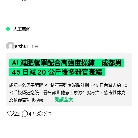
人工智能
arthur
1 日
AI 減肥餐單配合高強度操練 成都男
45 日減 20 公斤後多器官衰竭
成都一名男子跟隨 AI 制訂高強度減脂計劃，45 日內減去約 20
公斤後昏迷送院。醫生診斷他患上尿源性膿毒症、膿毒性休克
閱讀全文
及多器官功能障礙。...
22
4
分享
↗