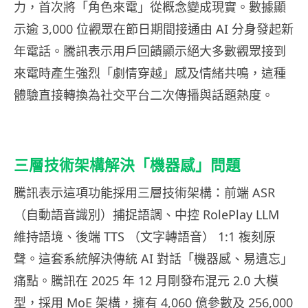
力，首次將「角色來電」從概念變成現實。數據顯
示逾 3,000 位觀眾在節日期間接通由 AI 分身發起新
年電話。騰訊表示用戶回饋顯示絕大多數觀眾接到
來電時產生強烈「劇情穿越」感及情緒共鳴，這種
體驗直接轉換為社交平台二次傳播與話題熱度。
三層技術架構解決「機器感」問題
騰訊表示這項功能採用三層技術架構：前端 ASR
（自動語音識別）捕捉語調、中控 RolePlay LLM
維持語境、後端 TTS （文字轉語音） 1:1 複刻原
聲。這套系統解決傳統 AI 對話「機器感、易遺忘」
痛點。騰訊在 2025 年 12 月剛發布混元 2.0 大模
型，採用 MoE 架構，擁有 4,060 億參數及 256,000