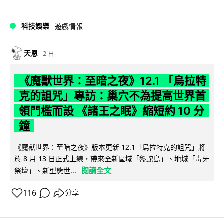
科技娛樂
遊戲情報
天恩
2 日
《魔獸世界：至暗之夜》12.1 「烏拉特
克的詛咒」專訪：巢穴不為提高世界首
領門檻而設 《諸王之眠》縮短約 10 分
鐘
《魔獸世界：至暗之夜》版本更新 12.1「烏拉特克的詛咒」將
於 8 月 13 日正式上線，帶來全新區域「盤蛇島」、地城「毒牙
閱讀全文
祭壇」、新型態世...
116
分享