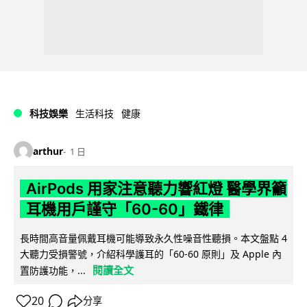
科技娛樂
生活科技
健康
arthur
1 日
AirPods 用家注意聽力響紅燈 醫學界籲
耳機用戶謹守「60-60」鐵律
長時間高音量佩戴耳機可能導致永久性噪音性聽損。本文盤點 4
大聽力受損警號，介紹科學護耳的「60-60 原則」及 Apple 內
閱讀全文
置防護功能，...
20
分享