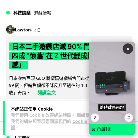
科技娛樂
遊戲情報
Lawton
2 日
日本二手遊戲店減 90% 門市 業績反增
×
四成 "懷舊"在 Z 世代變成最潮「新鮮
感」
日本零售巨頭 GEO 將懷舊遊戲銷售門市從 1,000 間大幅減至
99 間，但銷售額卻不降反升至過往的 1.4 倍。做到「減店增
閱讀全文
收」奇蹟，...
259
20
分享
↗
本網站正使用 Cookie
我們使用 Cookie 改善網站體驗。 繼續使用
🎵
⛶
我們的網站即表示您同意我們的
Cookie 政
策
。
📖 詳細評測
→