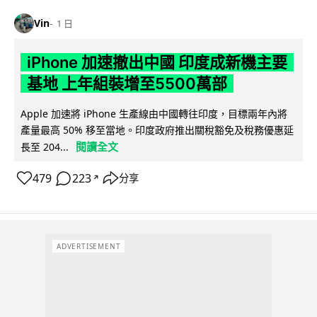
Vin
1 日
iPhone 加速撤出中國 印度成新機主要
基地 上年組裝增至5500萬部
Apple 加速將 iPhone 生產線由中國轉往印度，目標兩年內將
產量最高 50% 移至當地。印度政府推出關稅豁免及稅務優惠延
閱讀全文
長至 204...
479
223
分享
↗
ADVERTISEMENT