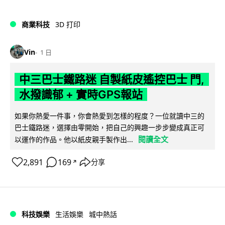
商業科技
3D 打印
Vin
1 日
中三巴士鐵路迷 自製紙皮遙控巴士 門,
水撥識郁 + 實時GPS報站
如果你熱愛一件事，你會熱愛到怎樣的程度？一位就讀中三的
巴士鐵路迷，選擇由零開始，把自己的興趣一步步變成真正可
閱讀全文
以運作的作品。他以紙皮親手製作出...
2,891
169
分享
↗
科技娛樂
生活娛樂
城中熱話