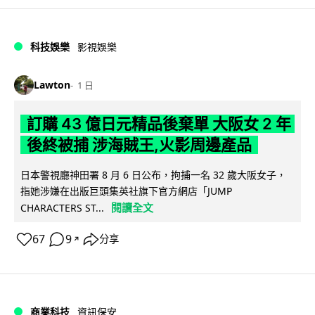
科技娛樂
影視娛樂
Lawton
1 日
訂購 43 億日元精品後棄單 大阪女 2 年
後終被捕 涉海賊王,火影周邊產品
日本警視廳神田署 8 月 6 日公布，拘捕一名 32 歲大阪女子，
指她涉嫌在出版巨頭集英社旗下官方網店「JUMP
閱讀全文
CHARACTERS ST...
67
9
分享
↗
商業科技
資訊保安