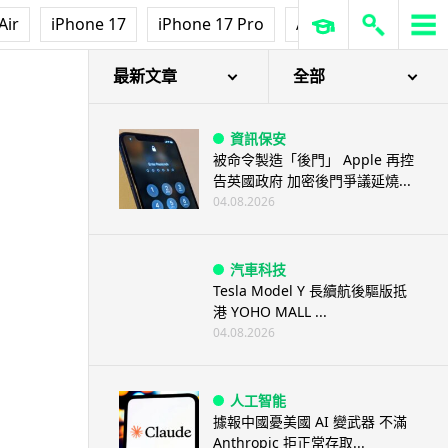
Air
iPhone 17
iPhone 17 Pro
AirPods Pro 3
Ap
最新文章
全部
資訊保安
被命令製造「後門」 Apple 再控
告英國政府 加密後門爭議延燒...
04.08.2026
汽車科技
Tesla Model Y 長續航後驅版抵
港 YOHO MALL ...
04.08.2026
人工智能
據報中國憂美國 AI 變武器 不滿
Anthropic 拒正常存取...