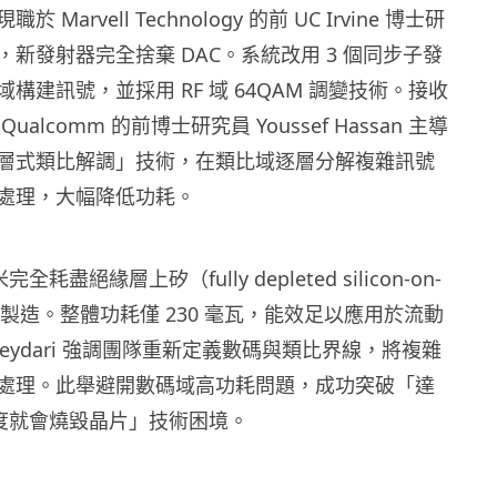
Marvell Technology 的前 UC Irvine 博士研
新發射器完全捨棄 DAC。系統改用 3 個同步子發
構建訊號，並採用 RF 域 64QAM 調變技術。接收
alcomm 的前博士研究員 Youssef Hassan 主導
層式類比解調」技術，在類比域逐層分解複雜訊號
處理，大幅降低功耗。
全耗盡絕緣層上矽（fully depleted silicon-on-
）技術製造。整體功耗僅 230 毫瓦，能效足以應用於流動
 Heydari 強調團隊重新定義數碼與類比界線，將複雜
處理。此舉避開數碼域高功耗問題，成功突破「達
s 速度就會燒毀晶片」技術困境。