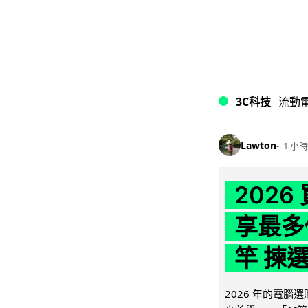
3C科技
流動
Lawton
1 小時
202
享最多
竿 揀
2026 年的電