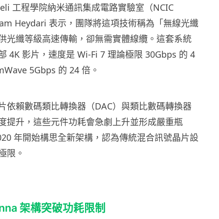
Samueli 工程學院納米通訊集成電路實驗室（NCIC
ayam Heydari 表示，團隊將這項技術稱為「無線光纖
供光纖等級高速傳輸，卻無需實體線纜。這套系統
K 影片，速度是 Wi-Fi 7 理論極限 30Gbps 的 4
Wave 5Gbps 的 24 倍。
片依賴數碼類比轉換器（DAC）與類比數碼轉換器
速度提升，這些元件功耗會急劇上升並形成嚴重瓶
020 年開始構思全新架構，認為傳統混合訊號晶片設
極限。
ntenna 架構突破功耗限制