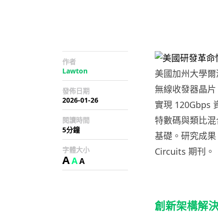
作者
Lawton
美國加州大學爾灣
無線收發器晶片，
發佈日期
2026-01-26
實現 120Gb
特數碼與類比混合
閱讀時間
5分鐘
基礎。研究成果 2026
字體大小
Circuits 期刊。
A
A
A
創新架構解