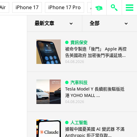
Air
iPhone 17
iPhone 17 Pro
AirPods Pro 3
Ap
最新文章
全部
資訊保安
被命令製造「後門」 Apple 再控
告英國政府 加密後門爭議延燒...
04.08.2026
汽車科技
Tesla Model Y 長續航後驅版抵
港 YOHO MALL ...
04.08.2026
人工智能
據報中國憂美國 AI 變武器 不滿
Anthropic 拒正常存取...