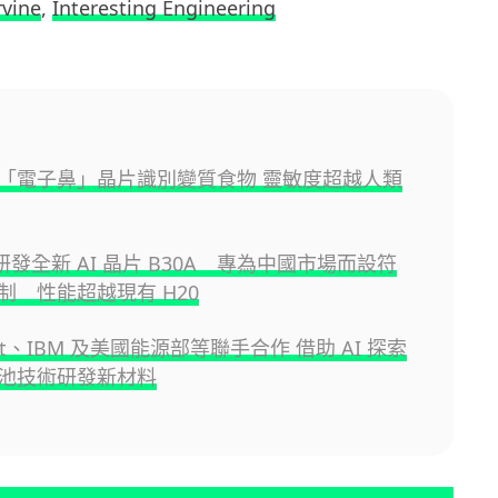
rvine
,
Interesting Engineering
「電子鼻」晶片識別變質食物 靈敏度超越人類
A 研發全新 AI 晶片 B30A 專為中國市場而設符
制 性能超越現有 H20
soft、IBM 及美國能源部等聯手合作 借助 AI 探索
池技術研發新材料