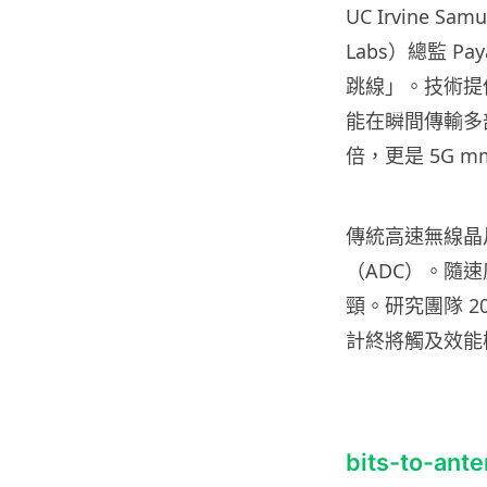
UC Irvine 
Labs）總監 P
跳線」。技術提
能在瞬間傳輸多部 4
倍，更是 5G mm
傳統高速無線晶
（ADC）。隨
頸。研究團隊 2
計終將觸及效能
bits-to-a