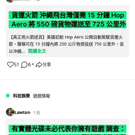
貨運火箭 沖繩飛台灣僅需 15 分鐘 Hop
Aero 將 550 磅貨物運送至 725 公里外
【真正用火箭送貨】美國初創 Hop Aero 公開自動駕駛貨運火
箭，聲稱可在 15 分鐘內將 250 公斤物資投送 750 公里外，並
閱讀全文
以沖繩...
51
6
分享
↗
科技娛樂
遊戲情報
Lawton
1 日
有實體光碟未必代表你擁有遊戲 調查：