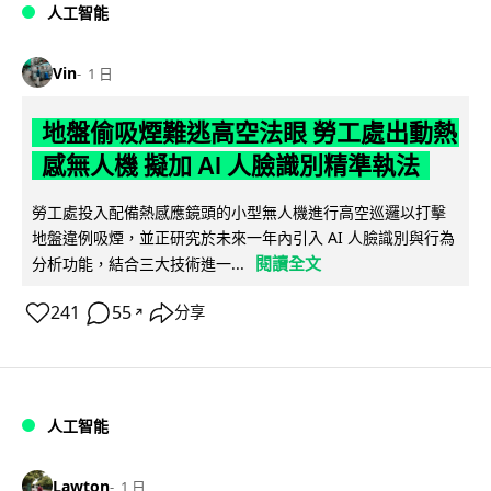
人工智能
Vin
1 日
地盤偷吸煙難逃高空法眼 勞工處出動熱
感無人機 擬加 AI 人臉識別精準執法
勞工處投入配備熱感應鏡頭的小型無人機進行高空巡邏以打擊
地盤違例吸煙，並正研究於未來一年內引入 AI 人臉識別與行為
閱讀全文
分析功能，結合三大技術進一...
241
55
分享
↗
人工智能
Lawton
1 日