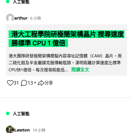
人工智能
arthur
6 小時
港大工程學院研極簡架構晶片 搜尋速度
勝標準 CPU 1 億倍
港大團隊研發極簡架構模擬內容尋址記憶體（CAM）晶片，用
二硫化鉬及半金屬銻克服傳輸瓶頸，漢明距離計算速度比標準
閱讀全文
CPU快1億倍，每次搜尋耗能低...
31
13
分享
↗
人工智能
Lawton
19 小時