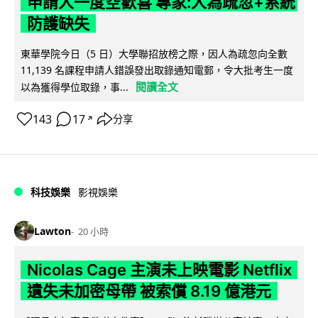
申請人一度空歡喜 專家:人為疏忽+系統
防護缺失
東華學院今日（5 日）大學聯招放榜之際，因人為疏忽向全數
11,139 名課程申請人錯誤發出取錄通知電郵，令大批考生一度
閱讀全文
以為獲得學位取錄，事...
143
17
分享
↗
科技娛樂
影視娛樂
Lawton
20 小時
Nicolas Cage 主演未上映電影 Netflix
遺失未加密母帶 被索償 8.19 億港元