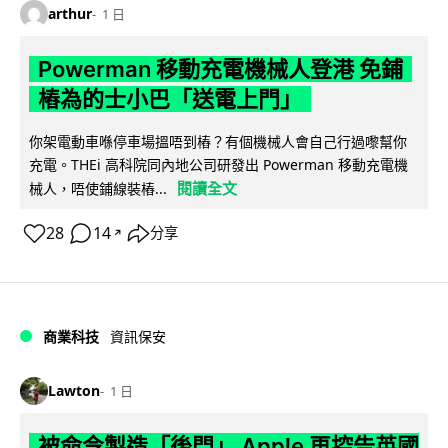
arthur
1 日
Powerman 移動充電機械人登港 免鋪
樁為的士小巴「送電上門」
你架電動車喺停車場搵唔到樁？有個機械人會自己行過嚟幫你
充電。THEi 高科院同內地公司研發出 Powerman 移動充電機
閱讀全文
械人，唔使鋪線裝樁...
28
14
分享
↗
商業科技
資訊保安
Lawton
1 日
被命令製造「後門」 Apple 再控告英國