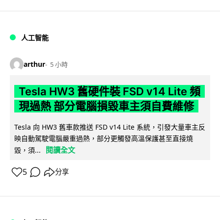
人工智能
arthur
5 小時
Tesla HW3 舊硬件裝 FSD v14 Lite 頻
現過熱 部分電腦損毀車主須自費維修
Tesla 向 HW3 舊車款推送 FSD v14 Lite 系統，引發大量車主反
映自動駕駛電腦嚴重過熱，部分更觸發高溫保護甚至直接燒
閱讀全文
毀，須...
5
分享