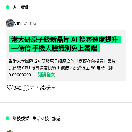
人工智能
Vin
21 小時
港大研原子級新晶片 AI 搜尋速度提升
一億倍 手機人臉識別免上雲端
香港大學團隊成功研發原子級厚度的「模擬存內搜尋」晶片，
比傳統 CPU 搜尋速度快約 1 億倍，延遲低至 36 皮秒（即
閱讀全文
0.00000000...
342
71
分享
↗
科技娛樂
生活科技
旅遊