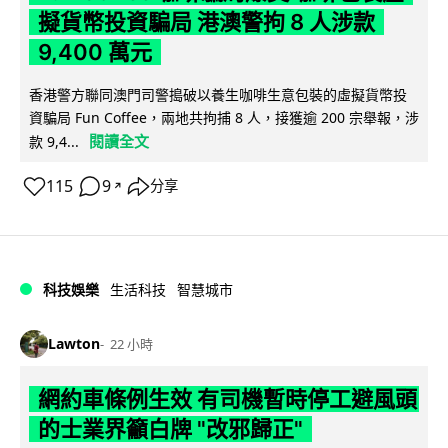
擬貨幣投資騙局 港澳警拘 8 人涉款
9,400 萬元
香港警方聯同澳門司警搗破以養生咖啡生意包裝的虛擬貨幣投
資騙局 Fun Coffee，兩地共拘捕 8 人，接獲逾 200 宗舉報，涉
閱讀全文
款 9,4...
115
9
分享
↗
科技娛樂
生活科技
智慧城市
Lawton
22 小時
網約車條例生效 有司機暫時停工避風頭
的士業界籲白牌 "改邪歸正"