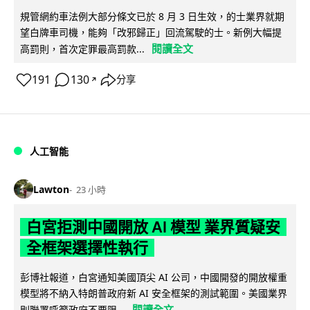
規管網約車法例大部分條文已於 8 月 3 日生效，的士業界就期
望白牌車司機，能夠「改邪歸正」回流駕駛的士。新例大幅提
閱讀全文
高罰則，首次定罪最高罰款...
191
130
分享
↗
人工智能
Lawton
23 小時
白宮拒測中國開放 AI 模型 業界質疑安
全框架選擇性執行
彭博社報道，白宮通知美國頂尖 AI 公司，中國開發的開放權重
模型將不納入特朗普政府新 AI 安全框架的測試範圍。美國業界
閱讀全文
則聯署呼籲政府不要限...