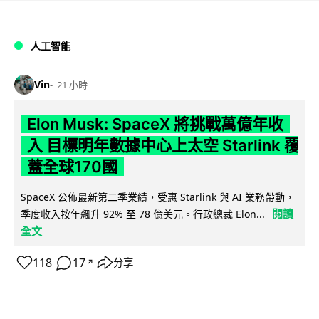
人工智能
Vin
21 小時
Elon Musk: SpaceX 將挑戰萬億年收
入 目標明年數據中心上太空 Starlink 覆
蓋全球170國
SpaceX 公佈最新第二季業績，受惠 Starlink 與 AI 業務帶動，
閱讀
季度收入按年飆升 92% 至 78 億美元。行政總裁 Elon...
全文
118
17
分享
↗