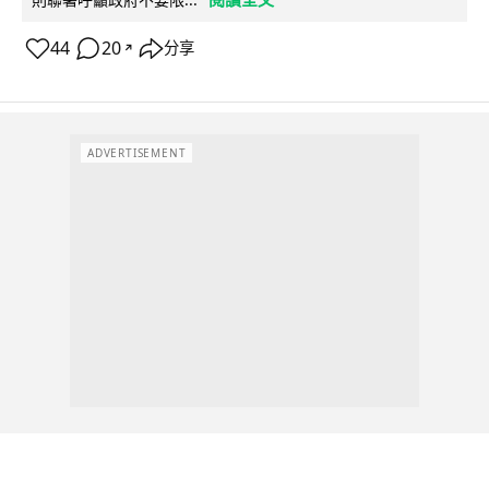
44
20
分享
↗
ADVERTISEMENT