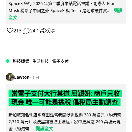
SpaceX 舉行 2026 年第二季度業績電話會議，創辦人 Elon
閱讀
Musk 稱除了中國之外 SpaceX 與 Tesla 是地球硬件實...
全文
213
24
分享
↗
科技娛樂
生活科技
電子支付
Lawton
1 日
當電子支付大行其道 屈穎妍: 商戶只收
現金 唯一可能是逃稅 倡稅局主動調查
新加坡知名粥店明輝田雞粥老闆涉逃稅逾 380 萬坡元（約港幣
2,310 萬元）及洗黑錢被控上法庭，家中更藏逾 240 萬坡元現
閱讀全文
金（約港幣...