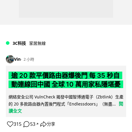
3C科技
家居無線
Vin
2 小時
逾 20 款平價路由器爆後門 每 35 秒自
動連線回中國 全球 10 萬用家私隱堪憂
網絡安全公司 VulnCheck 揭發中國智博通電子（Zbtlink）生產
閱
的 20 多款路由器內置後門程式「Endlessdoors」（無盡...
讀全文
315
53
分享
↗