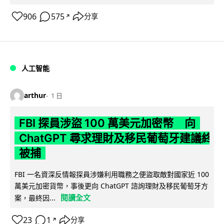
906
575
分享
↗
人工智能
arthur
1 日
FBI 探員涉盜 100 萬美元加密幣 向
ChatGPT 尋求理財及移民葡萄牙建議終
被捕
FBI 一名資深反情報探員涉嫌利用職務之便盜取敵對國家近 100
萬美元加密貨幣，事後更向 ChatGPT 諮詢理財及移民葡萄牙方
閱讀全文
案，最終因...
23
1
分享
↗