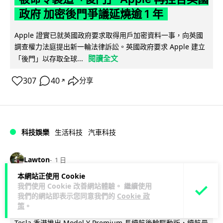
政府 加密後門爭議延燒逾 1 年
Apple 證實已就英國政府要求取得用戶加密資料一事，向英國
調查權力法庭提出新一輪法律訴訟。英國政府要求 Apple 建立
閱讀全文
「後門」以存取全球...
307
40
分享
↗
科技娛樂
生活科技
汽車科技
Lawton
1 日
本網站正使用 Cookie
Tesla Model Y 長續航後驅版抵港
我們使用 Cookie 改善網站體驗。 繼續使用
我們的網站即表示您同意我們的
Cookie 政
YOHO MALL 率先試駕
策
。
Tesla 香港推出 Model Y Premium 長續航後輪驅動版，續航最