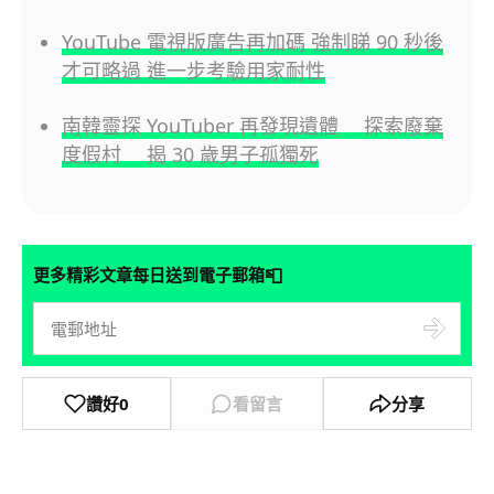
YouTube 電視版廣告再加碼 強制睇 90 秒後
才可略過 進一步考驗用家耐性
南韓靈探 YouTuber 再發現遺體 探索廢棄
度假村 揭 30 歲男子孤獨死
📮
更多精彩文章每日送到電子郵箱
讚好
0
看留言
分享