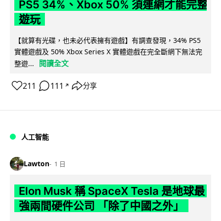
PS5 34%、Xbox 50% 須連網才能完整
遊玩
【就算有光碟，也未必代表擁有遊戲】有調查發現，34% PS5
實體遊戲及 50% Xbox Series X 實體遊戲在完全斷網下無法完
閱讀全文
整遊...
211
111
分享
↗
人工智能
Lawton
1 日
Elon Musk 稱 SpaceX Tesla 是地球最
強兩間硬件公司 「除了中國之外」