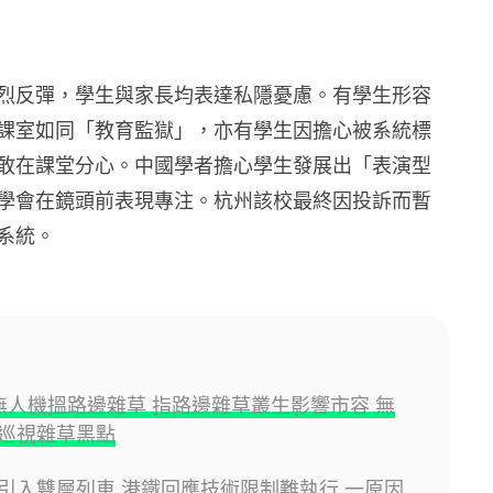
烈反彈，學生與家長均表達私隱憂慮。有學生形容
課室如同「教育監獄」，亦有學生因擔心被系統標
敢在課堂分心。中國學者擔心學生發展出「表演型
學會在鏡頭前表現專注。杭州該校最終因投訴而暫
系統。
用無人機搵路邊雜草 指路邊雜草叢生影響市容 無
巡視雜草黑點
引入雙層列車 港鐵回應技術限制難執行 一原因