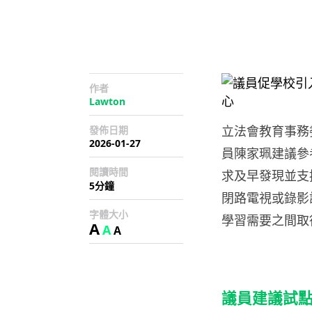
作者
Lawton
立法會教育事務委
發佈日期
2026-01-27
員陳家珮建議參
閱讀時間
求及早發現並支
5分鐘
閉路電視或錄影
字體大小
學習需要之間取
A
A
A
議員建議試