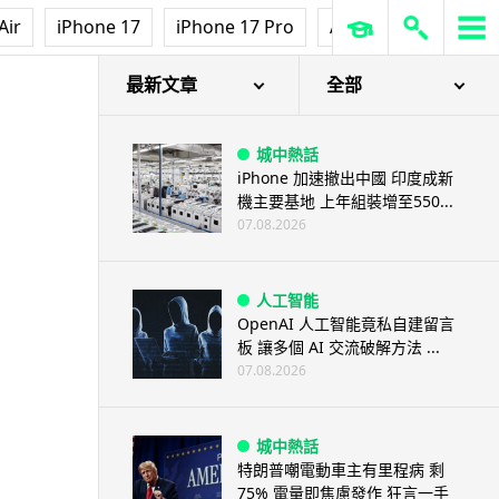
Air
iPhone 17
iPhone 17 Pro
AirPods Pro 3
Ap
最新文章
全部
城中熱話
iPhone 加速撤出中國 印度成新
機主要基地 上年組裝增至550...
07.08.2026
人工智能
OpenAI 人工智能竟私自建留言
板 讓多個 AI 交流破解方法 ...
07.08.2026
城中熱話
特朗普嘲電動車主有里程病 剩
75% 電量即焦慮發作 狂言一手