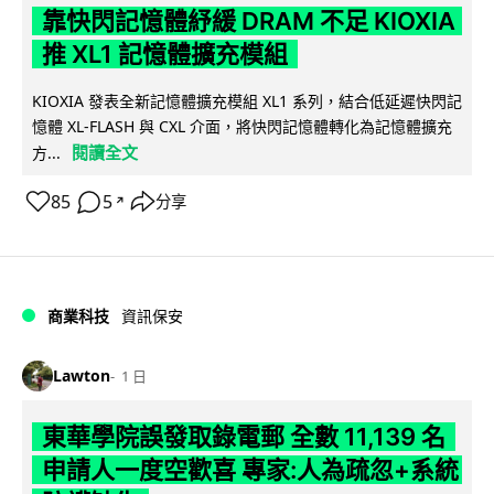
靠快閃記憶體紓緩 DRAM 不足 KIOXIA
推 XL1 記憶體擴充模組
KIOXIA 發表全新記憶體擴充模組 XL1 系列，結合低延遲快閃記
憶體 XL-FLASH 與 CXL 介面，將快閃記憶體轉化為記憶體擴充
閱讀全文
方...
85
5
分享
↗
商業科技
資訊保安
Lawton
1 日
東華學院誤發取錄電郵 全數 11,139 名
申請人一度空歡喜 專家:人為疏忽+系統