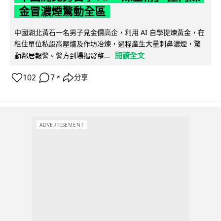
金冒濃煙驚動全區
中國湖北黃石一名男子見金價高企，利用 AI 自學提煉黃金，在
租住單位私設高壓爐及作坊冶煉，過程產生大量刺鼻濃煙，驚
閱讀全文
動鄰居報警。警方到場揭發整...
102
7
分享
↗
ADVERTISEMENT