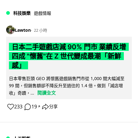
科技娛樂
遊戲情報
Lawton
22 小時
日本二手遊戲店減 90% 門市 業績反增
四成 "懷舊"在 Z 世代變成最潮「新鮮
感」
日本零售巨頭 GEO 將懷舊遊戲銷售門市從 1,000 間大幅減至
99 間，但銷售額卻不降反升至過往的 1.4 倍。做到「減店增
閱讀全文
收」奇蹟，...
233
19
分享
↗