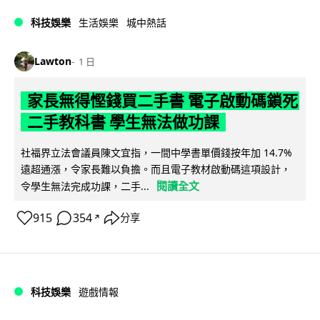
科技娛樂
生活娛樂
城中熱話
Lawton
1 日
家長無得慳錢買二手書 電子啟動碼鎖死
二手教科書 學生無法做功課
社福界立法會議員陳文宜指，一間中學書單價錢按年加 14.7%
遠超通漲，令家長難以負擔。而且電子教材啟動碼這項設計，
閱讀全文
令學生無法完成功課，二手...
915
354
分享
↗
科技娛樂
遊戲情報