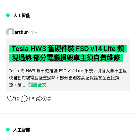
人工智能
arthur
1 日
Tesla HW3 舊硬件裝 FSD v14 Lite 頻
現過熱 部分電腦損毀車主須自費維修
Tesla 向 HW3 舊車款推送 FSD v14 Lite 系統，引發大量車主反
映自動駕駛電腦嚴重過熱，部分更觸發高溫保護甚至直接燒
閱讀全文
毀，須...
10
1
分享
↗
人工智能