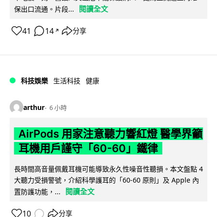
閱讀全文
保出口流通。片段...
41
14
分享
↗
科技娛樂
生活科技
健康
arthur
6 小時
AirPods 用家注意聽力響紅燈 醫學界籲
耳機用戶謹守「60-60」鐵律
長時間高音量佩戴耳機可能導致永久性噪音性聽損。本文盤點 4
大聽力受損警號，介紹科學護耳的「60-60 原則」及 Apple 內
閱讀全文
置防護功能，...
10
分享