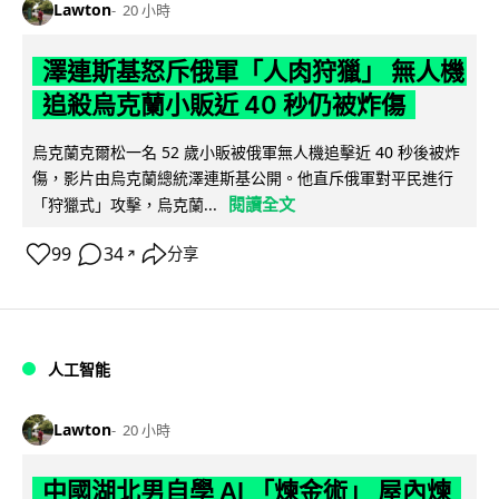
Lawton
20 小時
澤連斯基怒斥俄軍「人肉狩獵」 無人機
追殺烏克蘭小販近 40 秒仍被炸傷
烏克蘭克爾松一名 52 歲小販被俄軍無人機追擊近 40 秒後被炸
傷，影片由烏克蘭總統澤連斯基公開。他直斥俄軍對平民進行
閱讀全文
「狩獵式」攻擊，烏克蘭...
99
34
分享
↗
人工智能
Lawton
20 小時
中國湖北男自學 AI 「煉金術」 屋內煉