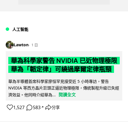
人工智能
Lawton
1 日
華為科學家警告 NVIDIA 已近物理極限
華為「韜定律」可繞過摩爾定律瓶頸
華為半導體首席科學家廖恒罕見接受近 5 小時專訪，警告
NVIDIA 等西方晶片巨頭正逼近物理極限，傳統製程升級已失經
閱讀全文
濟效益。他同時介紹華為...
1,527
583
分享
↗