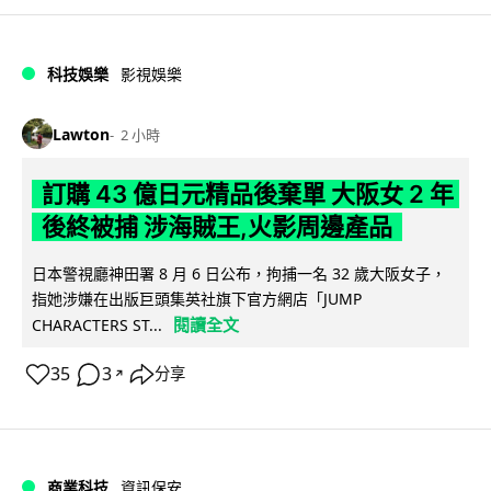
科技娛樂
影視娛樂
Lawton
2 小時
訂購 43 億日元精品後棄單 大阪女 2 年
後終被捕 涉海賊王,火影周邊產品
日本警視廳神田署 8 月 6 日公布，拘捕一名 32 歲大阪女子，
指她涉嫌在出版巨頭集英社旗下官方網店「JUMP
閱讀全文
CHARACTERS ST...
35
3
分享
↗
商業科技
資訊保安