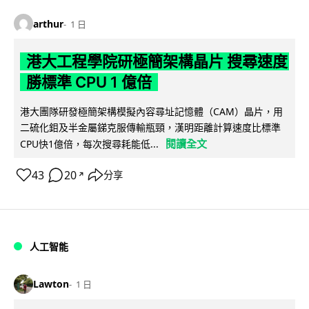
arthur
1 日
港大工程學院研極簡架構晶片 搜尋速度
勝標準 CPU 1 億倍
港大團隊研發極簡架構模擬內容尋址記憶體（CAM）晶片，用
二硫化鉬及半金屬銻克服傳輸瓶頸，漢明距離計算速度比標準
閱讀全文
CPU快1億倍，每次搜尋耗能低...
43
20
分享
↗
人工智能
Lawton
1 日