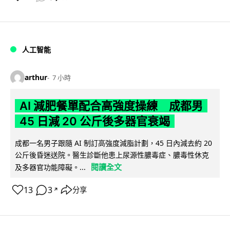
人工智能
arthur
7 小時
AI 減肥餐單配合高強度操練 成都男
45 日減 20 公斤後多器官衰竭
成都一名男子跟隨 AI 制訂高強度減脂計劃，45 日內減去約 20
公斤後昏迷送院。醫生診斷他患上尿源性膿毒症、膿毒性休克
閱讀全文
及多器官功能障礙。...
13
3
分享
↗