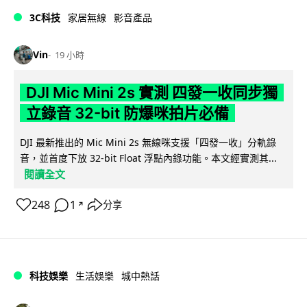
3C科技
家居無線
影音產品
Vin
19 小時
DJI Mic Mini 2s 實測 四發一收同步獨
立錄音 32-bit 防爆咪拍片必備
DJI 最新推出的 Mic Mini 2s 無線咪支援「四發一收」分軌錄
音，並首度下放 32-bit Float 浮點內錄功能。本文經實測其...
閱讀全文
248
1
分享
↗
科技娛樂
生活娛樂
城中熱話