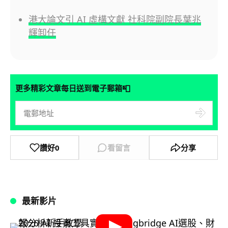
港大論文引 AI 虛構文獻 社科院副院長葉兆
輝卸任
📮
更多精彩文章每日送到電子郵箱
讚好
0
看留言
分享
最新影片