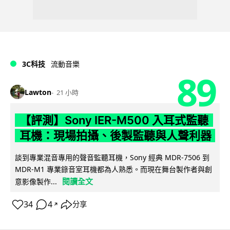
3C科技
流動音樂
89
Lawton
21 小時
【評測】Sony IER-M500 入耳式監聽
耳機：現場拍攝、後製監聽與人聲利器
談到專業混音專用的聲音監聽耳機，Sony 經典 MDR-7506 到
MDR-M1 專業錄音室耳機都為人熟悉。而現在舞台製作者與創
閱讀全文
意影像製作...
34
4
分享
↗