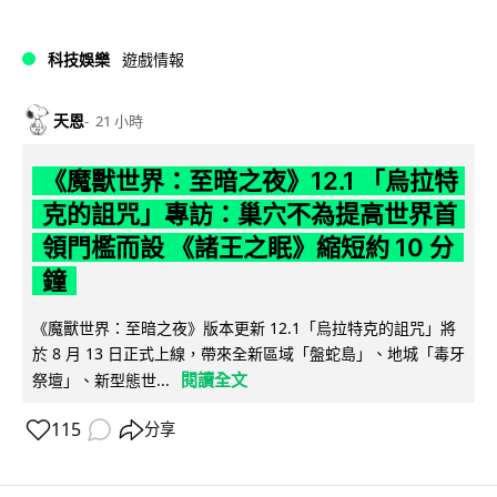
科技娛樂
遊戲情報
天恩
21 小時
《魔獸世界：至暗之夜》12.1 「烏拉特
克的詛咒」專訪：巢穴不為提高世界首
領門檻而設 《諸王之眠》縮短約 10 分
鐘
《魔獸世界：至暗之夜》版本更新 12.1「烏拉特克的詛咒」將
於 8 月 13 日正式上線，帶來全新區域「盤蛇島」、地城「毒牙
閱讀全文
祭壇」、新型態世...
115
分享