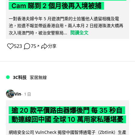
Cam 睇到 2 個月後再入境被捕
一對香港夫婦今年 5 月遊澳門乘的士拾獲他人遺留相機及電
池，拾遺不報並帶返香港自用。兩人本月 2 日經港珠澳大橋再
閱讀全文
次入境澳門時，被治安警察局...
523
75
分享
↗
3C科技
家居無線
Vin
1 日
逾 20 款平價路由器爆後門 每 35 秒自
動連線回中國 全球 10 萬用家私隱堪憂
網絡安全公司 VulnCheck 揭發中國智博通電子（Zbtlink）生產