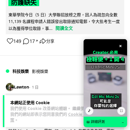
防護缺失
東華學院今日（5 日）大學聯招放榜之際，因人為疏忽向全數
11,139 名課程申請人錯誤發出取錄通知電郵，令大批考生一度
閱讀全文
以為獲得學位取錄，事...
149
17
分享
↗
×
科技娛樂
影視娛樂
Lawton
1 日
Nicolas Cage 主演未上映電影 Netflix
本網站正使用 Cookie
我們使用 Cookie 改善網站體驗。 繼續使用
遺失未加密母帶 被索償 8.19 億港元
🎵
⛶
我們的網站即表示您同意我們的
Cookie 政
策
。
📖 詳細評測
→
【唔見未加密母帶咁大件事】Netflix 洛杉磯辦公室被竊，未上