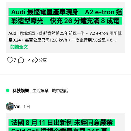
Audi 最慳電量產車現身 A2 e-tron 迷
彩造型曝光 快充 26 分鐘充滿 8 成電
Audi 呢部新車，能耗竟然係25年前嘅一半。 A2 e-tron 風阻低
至0.24，每百公里只需12.8 kWh，一度電行到7.8公里。6...
閱讀全文
7
1
分享
↗
科技娛樂
生活娛樂
城中熱話
Vin
1 日
法國 8 月 11 日出新例 未經同意嚴禁