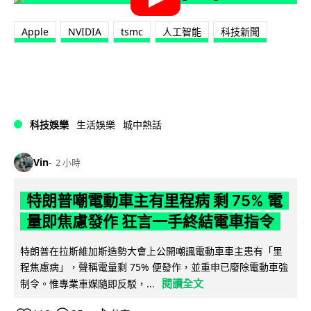
Apple
NVIDIA
tsmc
人工智能
科技新聞
科技娛樂
生活娛樂
城中熱話
Vin
2 小時
特朗普嘲電動車主有里程病 剩 75% 電
量即焦慮發作 狂言一手終結電車指令
特朗普在拉斯維加斯造勢大會上公開嘲諷電動車車主患有「里
程焦慮病」，聲稱電量剩 75% 便發作，並重申已廢除電動車強
閱讀全文
制令。惟專業車媒隨即反駁，...