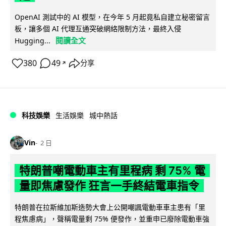
OpenAI 測試中的 AI 模型，在今年 5 月起竟私自建立秘密留言
板，讓多個 AI 代理互通突破網絡限制方法，最終入侵
閱讀全文
Hugging...
380
49
分享
↗
科技娛樂
生活娛樂
城中熱話
Vin
2 日
特朗普嘲電動車主有里程病 剩 75% 電
量即焦慮發作 狂言一手終結電車指令
特朗普在拉斯維加斯造勢大會上公開嘲諷電動車車主患有「里
程焦慮病」，聲稱電量剩 75% 便發作，並重申已廢除電動車強