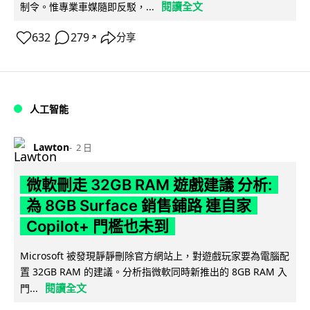
閱讀全文
制令。惟專業車媒隨即反駁，...
632
279
分享
↗
人工智能
Lawton
2 日
微軟刪走 32GB RAM 遊戲建議 分析:
為 8GB Surface 銷售鋪路 連自家
Copilot+ 門檻也未到
Microsoft 被發現靜靜刪除官方網站上，對遊戲玩家要為電腦配
置 32GB RAM 的建議。分析指微軟同時新推出的 8GB RAM 入
閱讀全文
門...