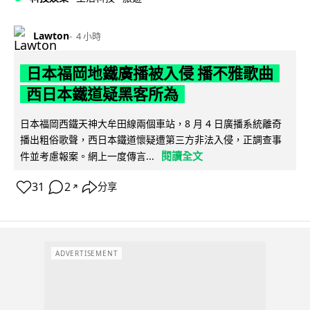
Lawton
4 小時
日本福岡地鐵廣播被入侵 播不雅歌曲
西日本鐵道疑黑客所為
日本福岡西鐵天神大牟田線兩個車站，8 月 4 日廣播系統離奇
播出粗俗歌聲，西日本鐵道懷疑遭第三方非法入侵，正調查事
閱讀全文
件並考慮報案。網上一度傳言...
31
2
分享
↗
ADVERTISEMENT