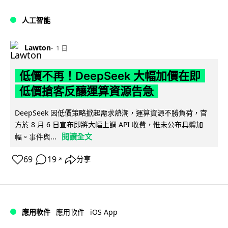
人工智能
Lawton
1 日
低價不再！DeepSeek 大幅加價在即
低價搶客反釀運算資源告急
DeepSeek 因低價策略掀起需求熱潮，運算資源不勝負荷，官
方於 8 月 6 日宣布即將大幅上調 API 收費，惟未公布具體加
閱讀全文
幅。事件與...
69
19
分享
↗
iOS App
應用軟件
應用軟件