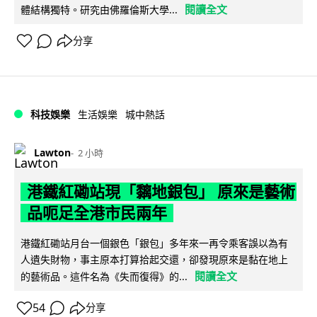
閱讀全文
體結構獨特。研究由佛羅倫斯大學...
分享
科技娛樂
生活娛樂
城中熱話
Lawton
2 小時
港鐵紅磡站現「黐地銀包」 原來是藝術
品呃足全港市民兩年
港鐵紅磡站月台一個銀色「銀包」多年來一再令乘客誤以為有
人遺失財物，事主原本打算拾起交還，卻發現原來是黏在地上
閱讀全文
的藝術品。這件名為《失而復得》的...
54
分享