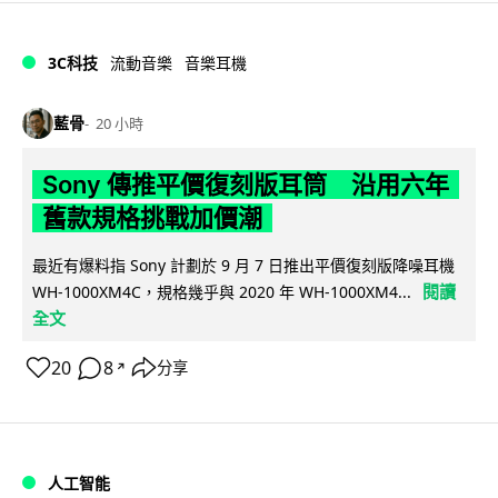
3C科技
流動音樂
音樂耳機
藍骨
20 小時
Sony 傳推平價復刻版耳筒 沿用六年
舊款規格挑戰加價潮
最近有爆料指 Sony 計劃於 9 月 7 日推出平價復刻版降噪耳機
閱讀
WH-1000XM4C，規格幾乎與 2020 年 WH-1000XM4...
全文
20
8
分享
↗
人工智能