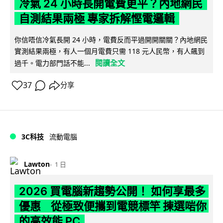
冷氣 24 小時長開電費更平？內地網民
自測結果兩極 專家拆解慳電邏輯
你信唔信冷氣長開 24 小時，電費反而平過開開關關？內地網民
實測結果兩極，有人一個月電費只需 118 元人民幣，有人飆到
閱讀全文
過千。電力部門話不能...
37
分享
3C科技
流動電腦
Lawton
1 日
2026 買電腦新趨勢公開！ 如何享最多
優惠 從極致便攜到電競標竿 揀選啱你
的高效能 PC