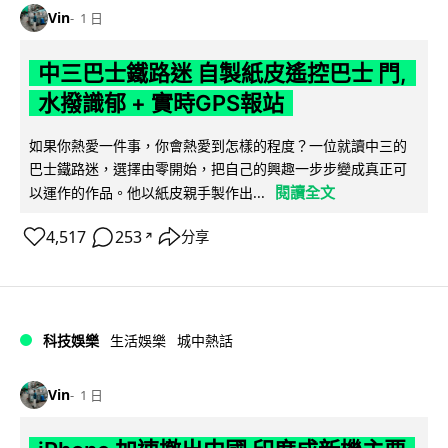
Vin
1 日
中三巴士鐵路迷 自製紙皮遙控巴士 門,
水撥識郁 + 實時GPS報站
如果你熱愛一件事，你會熱愛到怎樣的程度？一位就讀中三的
巴士鐵路迷，選擇由零開始，把自己的興趣一步步變成真正可
閱讀全文
以運作的作品。他以紙皮親手製作出...
4,517
253
分享
↗
科技娛樂
生活娛樂
城中熱話
Vin
1 日