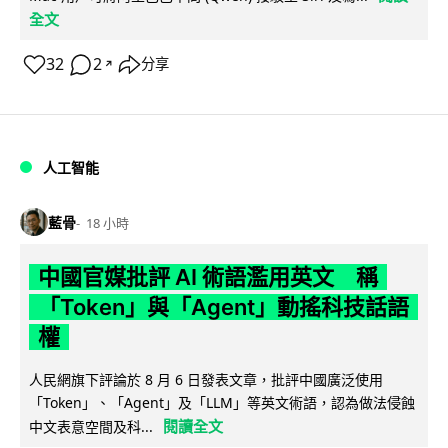
全文
32
2
分享
↗
人工智能
藍骨
18 小時
中國官媒批評 AI 術語濫用英文 稱
「Token」與「Agent」動搖科技話語
權
人民網旗下評論於 8 月 6 日發表文章，批評中國廣泛使用
「Token」、「Agent」及「LLM」等英文術語，認為做法侵蝕
閱讀全文
中文表意空間及科...