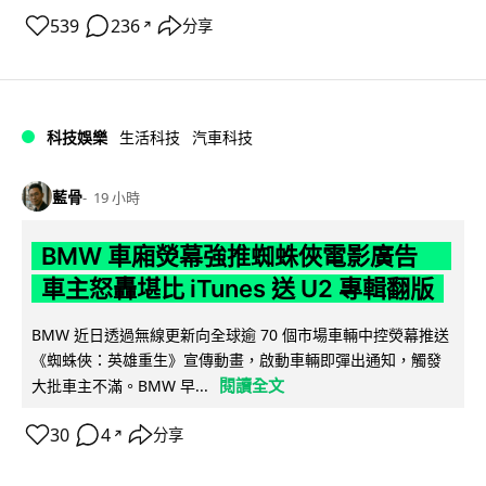
539
236
分享
↗
科技娛樂
生活科技
汽車科技
藍骨
19 小時
BMW 車廂熒幕強推蜘蛛俠電影廣告
車主怒轟堪比 iTunes 送 U2 專輯翻版
BMW 近日透過無線更新向全球逾 70 個市場車輛中控熒幕推送
《蜘蛛俠：英雄重生》宣傳動畫，啟動車輛即彈出通知，觸發
閱讀全文
大批車主不滿。BMW 早...
30
4
分享
↗