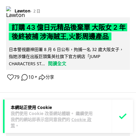
Lawton
2 日
訂購 43 億日元精品後棄單 大阪女 2 年
後終被捕 涉海賊王,火影周邊產品
日本警視廳神田署 8 月 6 日公布，拘捕一名 32 歲大阪女子，
指她涉嫌在出版巨頭集英社旗下官方網店「JUMP
閱讀全文
CHARACTERS ST...
79
10
分享
↗
本網站正使用 Cookie
商業科技
資訊保安
我們使用 Cookie 改善網站體驗。 繼續使用
我們的網站即表示您同意我們的
Cookie 政
Vin
2 日
策
。