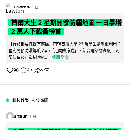
Lawton
1 日
首爾大生 2 星期開發防曬地圖 一日暴增
2 萬人下載衝榜首
【行路都要揀好有遮陰】南韓首爾大學 23 歲學生劉敏俊利用 2
星期開發防曬導航 App「走向陰涼處」，結合建築物高度、太
閱讀全文
陽仰角及行道樹陰影...
90
4
分享
↗
科技娛樂
科技新聞
arthur
1 日