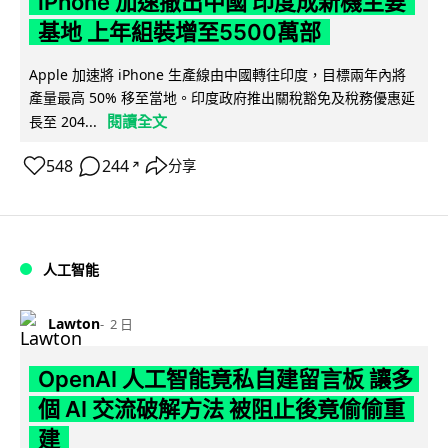
iPhone 加速撤出中國 印度成新機主要
基地 上年組裝增至5500萬部
Apple 加速將 iPhone 生產線由中國轉往印度，目標兩年內將
產量最高 50% 移至當地。印度政府推出關稅豁免及稅務優惠延
閱讀全文
長至 204...
548
244
分享
↗
人工智能
Lawton
2 日
OpenAI 人工智能竟私自建留言板 讓多
個 AI 交流破解方法 被阻止後竟偷偷重
建