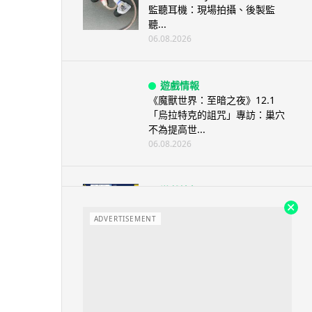
監聽耳機：現場拍攝、後製監
聽...
06.08.2026
遊戲情報
《魔獸世界：至暗之夜》12.1
「烏拉特克的詛咒」專訪：巢穴
不為提高世...
06.08.2026
遊戲情報
日本二手遊戲店減 90% 門市 業
績反增四成 “懷...
ADVERTISEMENT
06.08.2026
人工智能
Meta AI 模型測試期間入侵他家
公司 三大 AI 巨頭接連曝安全