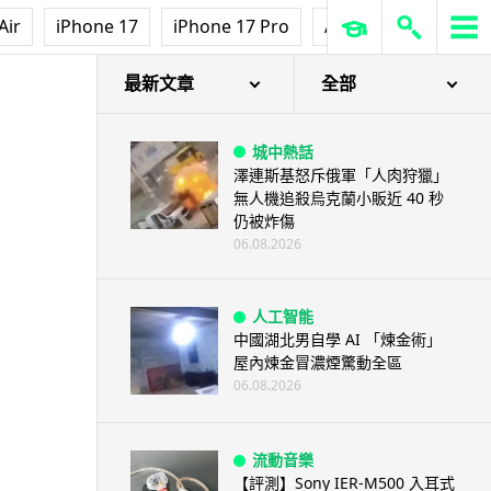
Air
iPhone 17
iPhone 17 Pro
AirPods Pro 3
Ap
最新文章
全部
城中熱話
澤連斯基怒斥俄軍「人肉狩獵」
無人機追殺烏克蘭小販近 40 秒
仍被炸傷
06.08.2026
人工智能
中國湖北男自學 AI 「煉金術」
屋內煉金冒濃煙驚動全區
06.08.2026
流動音樂
【評測】Sony IER-M500 入耳式