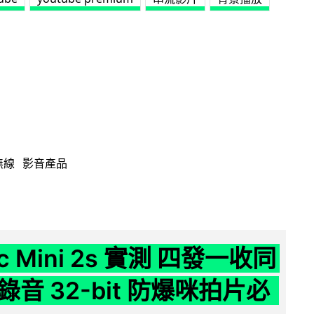
無線
影音產品
ic Mini 2s 實測 四發一收同
音 32-bit 防爆咪拍片必