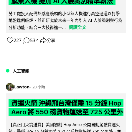
感無人機 擬加 AI 人臉識別精準執法
勞工處投入配備熱感應鏡頭的小型無人機進行高空巡邏以打擊
地盤違例吸煙，並正研究於未來一年內引入 AI 人臉識別與行為
閱讀全文
分析功能，結合三大技術進一...
227
53
分享
↗
人工智能
Lawton
20 小時
貨運火箭 沖繩飛台灣僅需 15 分鐘 Hop
Aero 將 550 磅貨物運送至 725 公里外
【真正用火箭送貨】美國初創 Hop Aero 公開自動駕駛貨運火
箭，聲稱可在 15 分鐘內將 250 公斤物資投送 750 公里外，並