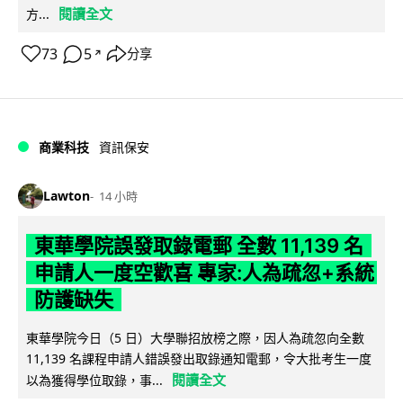
閱讀全文
方...
73
5
分享
↗
商業科技
資訊保安
Lawton
14 小時
東華學院誤發取錄電郵 全數 11,139 名
申請人一度空歡喜 專家:人為疏忽+系統
防護缺失
東華學院今日（5 日）大學聯招放榜之際，因人為疏忽向全數
11,139 名課程申請人錯誤發出取錄通知電郵，令大批考生一度
閱讀全文
以為獲得學位取錄，事...