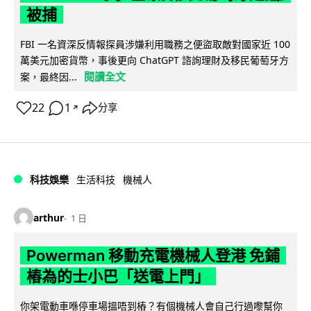
被捕
FBI 一名資深反情報探員涉嫌利用職務之便盜取敵對國家近 100
萬美元加密貨幣，事後更向 ChatGPT 諮詢理財及移民葡萄牙方
閱讀全文
案，最終因...
22
1
分享
↗
科技娛樂
生活科技
機械人
arthur
1 日
Powerman 移動充電機械人登港 免鋪
樁為的士小巴「送電上門」
你架電動車喺停車場搵唔到樁？有個機械人會自己行過嚟幫你