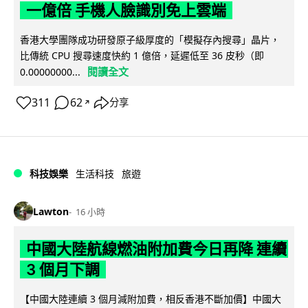
一億倍 手機人臉識別免上雲端
香港大學團隊成功研發原子級厚度的「模擬存內搜尋」晶片，
比傳統 CPU 搜尋速度快約 1 億倍，延遲低至 36 皮秒（即
閱讀全文
0.00000000...
311
62
分享
↗
科技娛樂
生活科技
旅遊
Lawton
16 小時
中國大陸航線燃油附加費今日再降 連續
3 個月下調
【中國大陸連續 3 個月減附加費，相反香港不斷加價】中國大