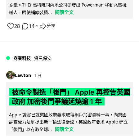
充電。THEi 高科院同內地公司研發出 Powerman 移動充電機
閱讀全文
械人，唔使鋪線裝樁...
28
14
分享
↗
商業科技
資訊保安
Lawton
1 日
被命令製造「後門」 Apple 再控告英國
政府 加密後門爭議延燒逾 1 年
Apple 證實已就英國政府要求取得用戶加密資料一事，向英國
調查權力法庭提出新一輪法律訴訟。英國政府要求 Apple 建立
閱讀全文
「後門」以存取全球...