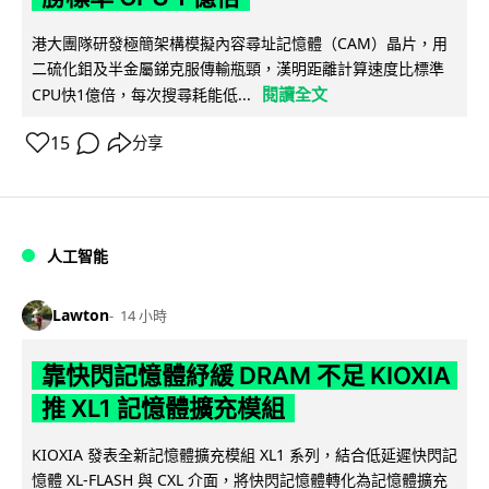
港大團隊研發極簡架構模擬內容尋址記憶體（CAM）晶片，用
二硫化鉬及半金屬銻克服傳輸瓶頸，漢明距離計算速度比標準
閱讀全文
CPU快1億倍，每次搜尋耗能低...
15
分享
人工智能
Lawton
14 小時
靠快閃記憶體紓緩 DRAM 不足 KIOXIA
推 XL1 記憶體擴充模組
KIOXIA 發表全新記憶體擴充模組 XL1 系列，結合低延遲快閃記
憶體 XL-FLASH 與 CXL 介面，將快閃記憶體轉化為記憶體擴充