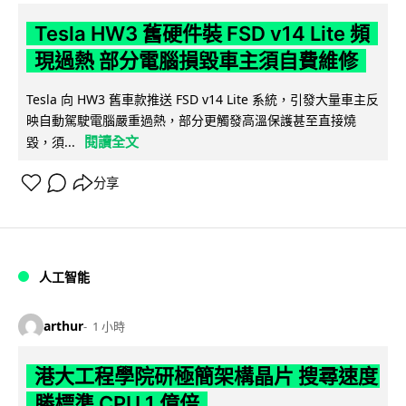
Tesla HW3 舊硬件裝 FSD v14 Lite 頻
現過熱 部分電腦損毀車主須自費維修
Tesla 向 HW3 舊車款推送 FSD v14 Lite 系統，引發大量車主反
映自動駕駛電腦嚴重過熱，部分更觸發高溫保護甚至直接燒
閱讀全文
毀，須...
分享
人工智能
arthur
1 小時
港大工程學院研極簡架構晶片 搜尋速度
勝標準 CPU 1 億倍