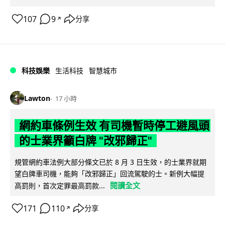
107
9
分享
↗
科技娛樂
生活科技
智慧城市
Lawton
17 小時
網約車條例生效 有司機暫時停工避風頭
的士業界籲白牌 "改邪歸正"
規管網約車法例大部分條文已於 8 月 3 日生效，的士業界就期
望白牌車司機，能夠「改邪歸正」回流駕駛的士。新例大幅提
閱讀全文
高罰則，首次定罪最高罰款...
171
110
分享
↗