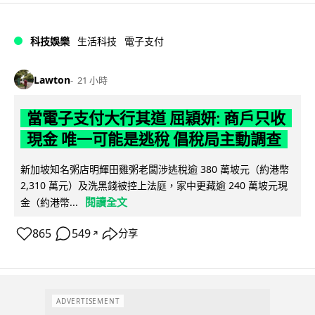
科技娛樂
生活科技
電子支付
Lawton
21 小時
當電子支付大行其道 屈穎妍: 商戶只收
現金 唯一可能是逃稅 倡稅局主動調查
新加坡知名粥店明輝田雞粥老闆涉逃稅逾 380 萬坡元（約港幣
2,310 萬元）及洗黑錢被控上法庭，家中更藏逾 240 萬坡元現
閱讀全文
金（約港幣...
865
549
分享
↗
ADVERTISEMENT