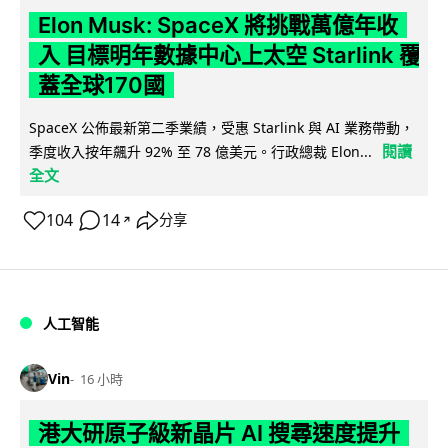
Elon Musk: SpaceX 將挑戰萬億年收
入 目標明年數據中心上太空 Starlink 覆
蓋全球170國
SpaceX 公佈最新第二季業績，受惠 Starlink 與 AI 業務帶動，
閱讀
季度收入按年飆升 92% 至 78 億美元。行政總裁 Elon...
全文
104
14
分享
↗
人工智能
Vin
16 小時
港大研原子級新晶片 AI 搜尋速度提升