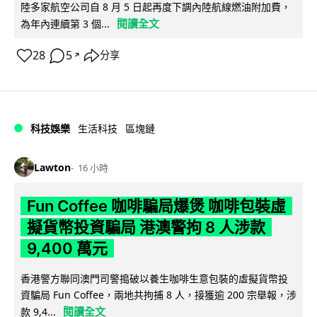
陸多家航空公司自 8 月 5 日起再度下調內陸航線燃油附加費，
閱讀全文
為年內連續第 3 個...
28
5
分享
↗
科技娛樂
生活科技
區塊鏈
Lawton
16 小時
Fun Coffee 咖啡騙局爆煲 咖啡包裝虛
擬貨幣投資騙局 港澳警拘 8 人涉款
9,400 萬元
香港警方聯同澳門司警搗破以養生咖啡生意包裝的虛擬貨幣投
資騙局 Fun Coffee，兩地共拘捕 8 人，接獲逾 200 宗舉報，涉
閱讀全文
款 9,4...