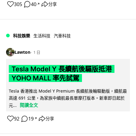
305
40
分享
↗
科技娛樂
生活科技
汽車科技
Lawton
1 日
Tesla Model Y 長續航後驅版抵港
YOHO MALL 率先試駕
Tesla 香港推出 Model Y Premium 長續航後輪驅動版，續航最
高達 691 公里，為家族中續航最長單摩打版本。新車即日起於
閱讀全文
元...
92
19
分享
↗