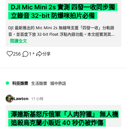
DJI Mic Mini 2s 實測 四發一收同步獨
立錄音 32-bit 防爆咪拍片必備
DJI 最新推出的 Mic Mini 2s 無線咪支援「四發一收」分軌錄
音，並首度下放 32-bit Float 浮點內錄功能。本文經實測其...
閱讀全文
256
1
分享
↗
科技娛樂
生活娛樂
城中熱話
Lawton
17 小時
澤連斯基怒斥俄軍「人肉狩獵」 無人機
追殺烏克蘭小販近 40 秒仍被炸傷