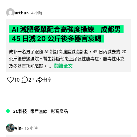
arthur
4 小時
AI 減肥餐單配合高強度操練 成都男
45 日減 20 公斤後多器官衰竭
成都一名男子跟隨 AI 制訂高強度減脂計劃，45 日內減去約 20
公斤後昏迷送院。醫生診斷他患上尿源性膿毒症、膿毒性休克
閱讀全文
及多器官功能障礙。...
10
2
分享
↗
3C科技
家居無線
影音產品
Vin
16 小時