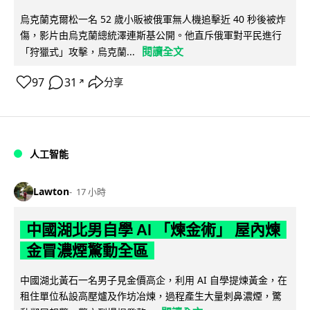
烏克蘭克爾松一名 52 歲小販被俄軍無人機追擊近 40 秒後被炸
傷，影片由烏克蘭總統澤連斯基公開。他直斥俄軍對平民進行
閱讀全文
「狩獵式」攻擊，烏克蘭...
97
31
分享
↗
人工智能
Lawton
17 小時
中國湖北男自學 AI 「煉金術」 屋內煉
金冒濃煙驚動全區
中國湖北黃石一名男子見金價高企，利用 AI 自學提煉黃金，在
租住單位私設高壓爐及作坊冶煉，過程產生大量刺鼻濃煙，驚