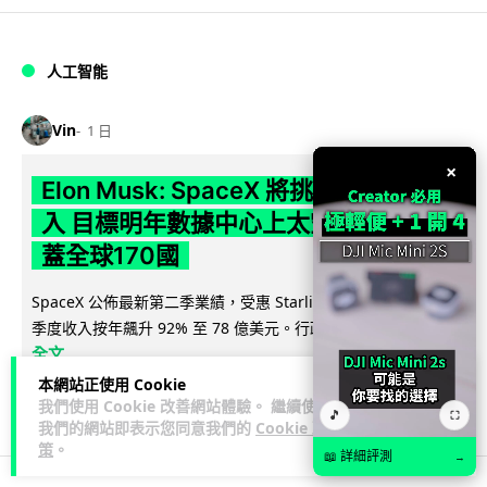
人工智能
Vin
1 日
×
Elon Musk: SpaceX 將挑戰萬億年收
入 目標明年數據中心上太空 Starlink 覆
蓋全球170國
SpaceX 公佈最新第二季業績，受惠 Starlink 與 AI 業務帶動，
閱讀
季度收入按年飆升 92% 至 78 億美元。行政總裁 Elon...
全文
本網站正使用 Cookie
142
19
分享
↗
我們使用 Cookie 改善網站體驗。 繼續使用
🎵
⛶
我們的網站即表示您同意我們的
Cookie 政
策
。
📖 詳細評測
→