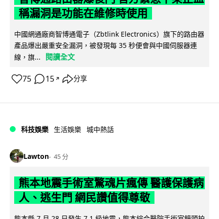
稱漏洞是功能在維修時使用
中國網通廠商智博通電子（Zbtlink Electronics）旗下的路由器
產品爆出嚴重安全漏洞，被發現每 35 秒便會與中國伺服器連
閱讀全文
線，旗...
75
15
分享
↗
科技娛樂
生活娛樂
城中熱話
Lawton
45 分
熊本地震手術室驚魂片瘋傳 醫護保護病
人、逃生門 網民讚值得尊敬
熊本縣 7 月 28 日發生 7.1 級地震，熊本綜合醫院手術室鏡頭拍