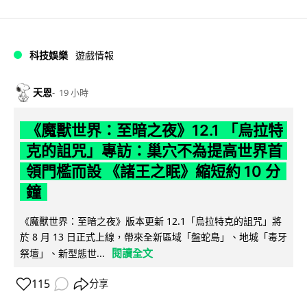
科技娛樂
遊戲情報
天恩
19 小時
《魔獸世界：至暗之夜》12.1 「烏拉特
克的詛咒」專訪：巢穴不為提高世界首
領門檻而設 《諸王之眠》縮短約 10 分
鐘
《魔獸世界：至暗之夜》版本更新 12.1「烏拉特克的詛咒」將
於 8 月 13 日正式上線，帶來全新區域「盤蛇島」、地城「毒牙
閱讀全文
祭壇」、新型態世...
115
分享