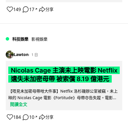
149
17
分享
↗
科技娛樂
影視娛樂
Lawton
1 日
Nicolas Cage 主演未上映電影 Netflix
遺失未加密母帶 被索償 8.19 億港元
【唔見未加密母帶咁大件事】Netflix 洛杉磯辦公室被竊，未上
映的 Nicolas Cage 電影《Fortitude》母帶亦告失蹤。電影...
閱讀全文
184
10
分享
↗