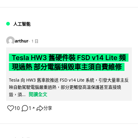
人工智能
arthur
1 日
Tesla HW3 舊硬件裝 FSD v14 Lite 頻
現過熱 部分電腦損毀車主須自費維修
Tesla 向 HW3 舊車款推送 FSD v14 Lite 系統，引發大量車主反
映自動駕駛電腦嚴重過熱，部分更觸發高溫保護甚至直接燒
閱讀全文
毀，須...
10
1
分享
↗