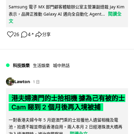
Samsung 電子 MX 部門顧客體驗辦公室主管兼副總裁 Jay Kim
閱讀全
表示，品牌正推動 Galaxy AI 邁向全自動化 Agent...
文
26
4
分享
↗
科技娛樂
生活娛樂
城中熱話
Lawton
1 日
港夫婦澳門的士拾相機 據為己有被的士
Cam 睇到 2 個月後再入境被捕
一對香港夫婦今年 5 月遊澳門乘的士拾獲他人遺留相機及電
池，拾遺不報並帶返香港自用。兩人本月 2 日經港珠澳大橋再
閱讀全文
次入境澳門時，被治安警察局...