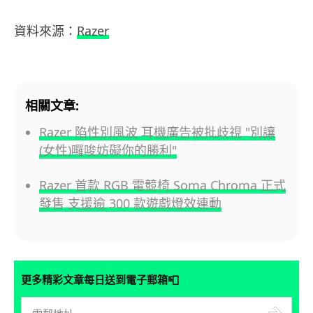
資料來源：
Razer
相關文章:
Razer 陷性別風波 耳機廣告被批歧視 "別讓
(女性)囉唆妨礙你的勝利"
Razer 首款 RGB 電競椅 Soma Chroma 正式
發售 支援逾 300 款遊戲燈效連動
📮
更多精彩文章每日送到電子郵箱