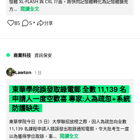
憶體 XL-FLASH 與 CXL 介面，將快閃記憶體轉化為記憶體擴充
閱讀全文
方...
85
5
分享
↗
商業科技
資訊保安
Lawton
1 日
東華學院誤發取錄電郵 全數 11,139 名
申請人一度空歡喜 專家:人為疏忽+系統
防護缺失
東華學院今日（5 日）大學聯招放榜之際，因人為疏忽向全數
11,139 名課程申請人錯誤發出取錄通知電郵，令大批考生一度
閱讀全文
以為獲得學位取錄，事...