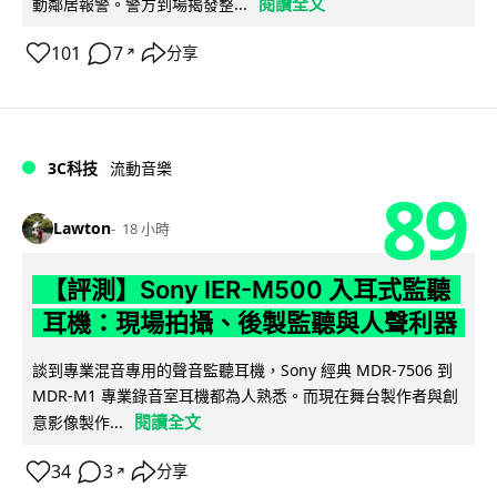
閱讀全文
動鄰居報警。警方到場揭發整...
101
7
分享
↗
3C科技
流動音樂
89
Lawton
18 小時
【評測】Sony IER-M500 入耳式監聽
耳機：現場拍攝、後製監聽與人聲利器
談到專業混音專用的聲音監聽耳機，Sony 經典 MDR-7506 到
MDR-M1 專業錄音室耳機都為人熟悉。而現在舞台製作者與創
閱讀全文
意影像製作...
34
3
分享
↗