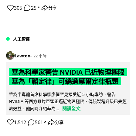
305
25
分享
↗
人工智能
Lawton
22 小時
華為科學家警告 NVIDIA 已近物理極限
華為「韜定律」可繞過摩爾定律瓶頸
華為半導體首席科學家廖恒罕見接受近 5 小時專訪，警告
NVIDIA 等西方晶片巨頭正逼近物理極限，傳統製程升級已失經
閱讀全文
濟效益。他同時介紹華為...
1,512
561
分享
↗