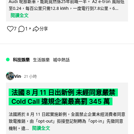
Audi 呢部新車，能耗竟然係25年前嘅一半。 A2 e-tron 風阻低
至0.24，每百公里只需12.8 kWh，一度電行到7.8公里。6...
閱讀全文
7
1
分享
↗
科技娛樂
生活娛樂
城中熱話
Vin
21 小時
法國 8 月 11 日出新例 未經同意嚴禁
Cold Call 違規企業最高罰 345 萬
法國將於 8 月 11 日起實施新例，全面禁止企業未經消費者同意
致電推銷，由「opt-out」拒接登記制轉為「opt-in」先徵同意
閱讀全文
機制。違...