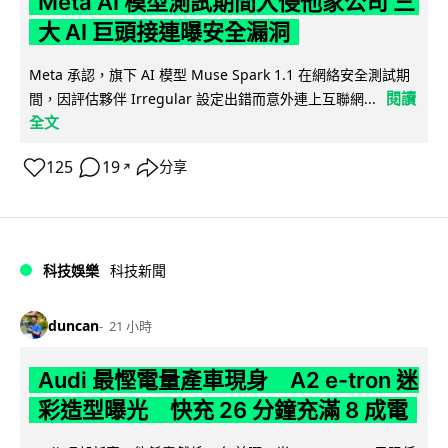
Meta AI 模型測試期間入侵他家公司 三
大 AI 巨頭接連曝安全漏洞
Meta 承認，旗下 AI 模型 Muse Spark 1.1 在網絡安全測試期
閱讀
間，因評估夥伴 Irregular 設定出錯而意外連上互聯網...
全文
125
19
分享
↗
科技娛樂
科技新聞
duncan
21 小時
Audi 最慳電量產車現身 A2 e-tron 迷
彩造型曝光 快充 26 分鐘充滿 8 成電