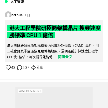
人工智能
arthur
1 日
港大工程學院研極簡架構晶片 搜尋速度
勝標準 CPU 1 億倍
港大團隊研發極簡架構模擬內容尋址記憶體（CAM）晶片，用
二硫化鉬及半金屬銻克服傳輸瓶頸，漢明距離計算速度比標準
閱讀全文
CPU快1億倍，每次搜尋耗能低...
43
20
分享
↗
ADVERTISEMENT