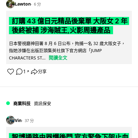
Lawton
6 分
訂購 43 億日元精品後棄單 大阪女 2 年
後終被捕 涉海賊王,火影周邊產品
日本警視廳神田署 8 月 6 日公布，拘捕一名 32 歲大阪女子，
指她涉嫌在出版巨頭集英社旗下官方網店「JUMP
閱讀全文
CHARACTERS ST...
1
分享
↗
商業科技
資訊保安
Vin
37 分
智博通路由器爆後門 官方緊急下架止血