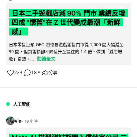
日本二手遊戲店減 90% 門市 業績反增
四成 "懷舊"在 Z 世代變成最潮「新鮮
感」
日本零售巨頭 GEO 將懷舊遊戲銷售門市從 1,000 間大幅減至
99 間，但銷售額卻不降反升至過往的 1.4 倍。做到「減店增
閱讀全文
收」奇蹟，...
223
18
分享
↗
人工智能
Vin
19 小時