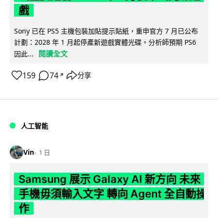
戲
Sony 已在 PS5 主機包裝加貼提示貼紙，重申官方 7 月已公布
計劃：2028 年 1 月起停產新遊戲實體光碟。分析師預期 PS6
閱讀全文
因此...
159
74
分享
↗
人工智能
Vin
1 日
Samsung 展示 Galaxy AI 新方向 未來
手機毋須輸入文字 轉向 Agent 全自動操
作