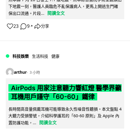
下地震一刻，醫護人員臨危不亂保護病人，更馬上開逃生門確
閱讀全文
保出口流通。片段...
23
9
分享
↗
科技娛樂
生活科技
健康
arthur
3 小時
AirPods 用家注意聽力響紅燈 醫學界籲
耳機用戶謹守「60-60」鐵律
長時間高音量佩戴耳機可能導致永久性噪音性聽損。本文盤點 4
大聽力受損警號，介紹科學護耳的「60-60 原則」及 Apple 內
閱讀全文
置防護功能，...