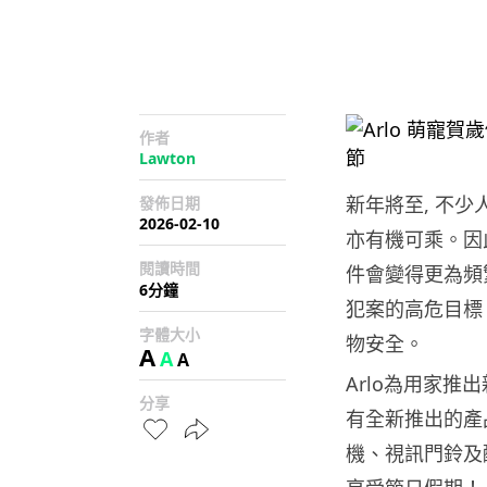
作者
Lawton
新年將至, 不
發佈日期
2026-02-10
亦有機可乘。因
閱讀時間
件會變得更為頻
6分鐘
犯案的高危目標
字體大小
物安全。
A
A
A
Arlo為用家推
分享
有全新推出的產
機、視訊門鈴及