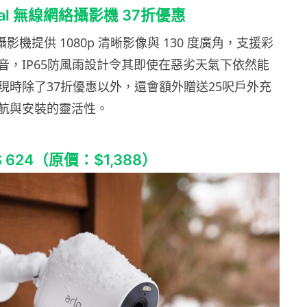
ntial 無線網絡攝影機 37折優惠
al 攝影機提供 1080p 清晰影像與 130 度廣角，支援彩
音，IP65防風雨設計令其即使在惡劣天氣下依然能
現時除了37折優惠以外，還會額外贈送25呎戶外充
航與安裝的靈活性。
 624（原價：$1,388）