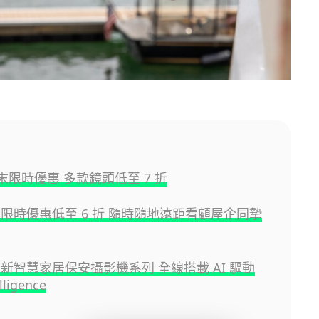
年末限時優惠 多款鏡頭低至 7 折
聖誕限時優惠低至 6 折 隨時隨地遠距看顧屋企同摯
推全新智慧家居保安攝影機系列 全線搭載 AI 驅動
lligence