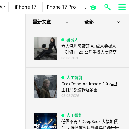
Air
iPhone 17
iPhone 17 Pro
AirPods Pro 3
Ap
最新文章
全部
機械人
港人深圳設廠研 AI 成人機械人
「硅姬」 20 公斤重擬人度極高
08.08.2026
人工智能
Grok Imagine Image 2.0 推出
主打局部編輯及多圖...
08.08.2026
人工智能
低價不再！DeepSeek 大幅加價
在即 低價搶客反釀運算資源告急