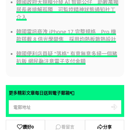
韓國政府大規模分發 AI 智能公仔 助數萬獨
居長者排解孤獨 可監控精神狀態通知社工
介入
韓國電訊商洩 iPhone 17 完整規格 Pro 機
款搭載 8 倍光學變焦 採用均熱板散熱設計
韓國便利店員疑 "落格" 有意無意多掃一個豬
扒飯 網民籲注意電子支付金額
📮
更多精彩文章每日送到電子郵箱
讚好
0
看留言
分享