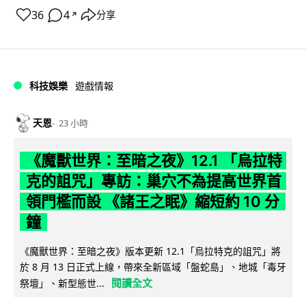
36
4
分享
↗
科技娛樂
遊戲情報
天恩
23 小時
《魔獸世界：至暗之夜》12.1 「烏拉特
克的詛咒」專訪：巢穴不為提高世界首
領門檻而設 《諸王之眠》縮短約 10 分
鐘
《魔獸世界：至暗之夜》版本更新 12.1「烏拉特克的詛咒」將
於 8 月 13 日正式上線，帶來全新區域「盤蛇島」、地城「毒牙
閱讀全文
祭壇」、新型態世...