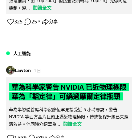
致電推銷，由「opt-out」拒接登記制轉為「opt-in」先徵同意
閱讀全文
機制。違...
325
25
分享
↗
人工智能
Lawton
1 日
華為科學家警告 NVIDIA 已近物理極限
華為「韜定律」可繞過摩爾定律瓶頸
華為半導體首席科學家廖恒罕見接受近 5 小時專訪，警告
NVIDIA 等西方晶片巨頭正逼近物理極限，傳統製程升級已失經
閱讀全文
濟效益。他同時介紹華為...
1,539
589
分享
↗