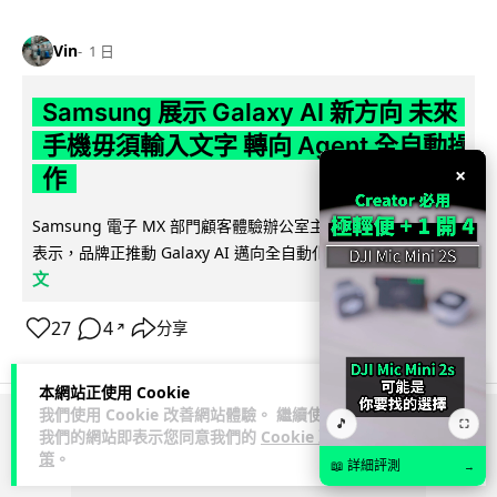
Vin
1 日
Samsung 展示 Galaxy AI 新方向 未來
手機毋須輸入文字 轉向 Agent 全自動操
×
作
Samsung 電子 MX 部門顧客體驗辦公室主管兼副總裁 Jay Kim
閱讀全
表示，品牌正推動 Galaxy AI 邁向全自動化 Agent...
文
27
4
分享
↗
本網站正使用 Cookie
我們使用 Cookie 改善網站體驗。 繼續使用
🎵
⛶
我們的網站即表示您同意我們的
Cookie 政
ADVERTISEMENT
策
。
📖 詳細評測
→