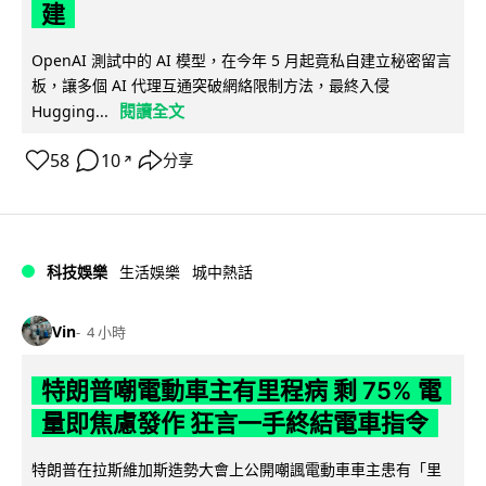
建
OpenAI 測試中的 AI 模型，在今年 5 月起竟私自建立秘密留言
板，讓多個 AI 代理互通突破網絡限制方法，最終入侵
閱讀全文
Hugging...
58
10
分享
↗
科技娛樂
生活娛樂
城中熱話
Vin
4 小時
特朗普嘲電動車主有里程病 剩 75% 電
量即焦慮發作 狂言一手終結電車指令
特朗普在拉斯維加斯造勢大會上公開嘲諷電動車車主患有「里