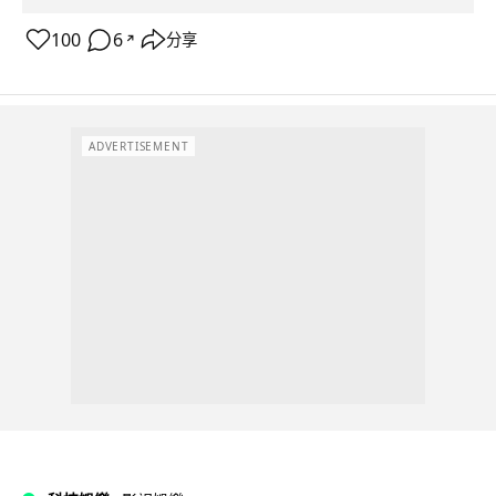
100
6
分享
↗
ADVERTISEMENT