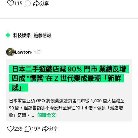
115
分享
科技娛樂
遊戲情報
Lawton
1 日
日本二手遊戲店減 90% 門市 業績反增
四成 "懷舊"在 Z 世代變成最潮「新鮮
感」
日本零售巨頭 GEO 將懷舊遊戲銷售門市從 1,000 間大幅減至
99 間，但銷售額卻不降反升至過往的 1.4 倍。做到「減店增
閱讀全文
收」奇蹟，...
239
19
分享
↗