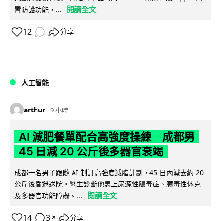
閱讀全文
置防護功能，...
12
分享
人工智能
arthur
9 小時
AI 減肥餐單配合高強度操練 成都男
45 日減 20 公斤後多器官衰竭
成都一名男子跟隨 AI 制訂高強度減脂計劃，45 日內減去約 20
公斤後昏迷送院。醫生診斷他患上尿源性膿毒症、膿毒性休克
閱讀全文
及多器官功能障礙。...
14
3
分享
↗