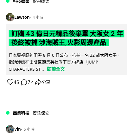
科技娛樂
影視娛樂
Lawton
4 小時
訂購 43 億日元精品後棄單 大阪女 2 年
後終被捕 涉海賊王,火影周邊產品
日本警視廳神田署 8 月 6 日公布，拘捕一名 32 歲大阪女子，
指她涉嫌在出版巨頭集英社旗下官方網店「JUMP
閱讀全文
CHARACTERS ST...
45
7
分享
↗
商業科技
資訊保安
Vin
5 小時