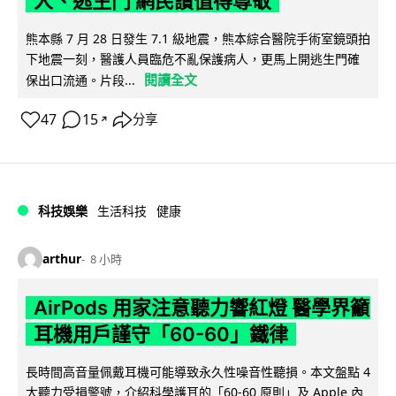
人、逃生門 網民讚值得尊敬
熊本縣 7 月 28 日發生 7.1 級地震，熊本綜合醫院手術室鏡頭拍
下地震一刻，醫護人員臨危不亂保護病人，更馬上開逃生門確
閱讀全文
保出口流通。片段...
47
15
分享
↗
科技娛樂
生活科技
健康
arthur
8 小時
AirPods 用家注意聽力響紅燈 醫學界籲
耳機用戶謹守「60-60」鐵律
長時間高音量佩戴耳機可能導致永久性噪音性聽損。本文盤點 4
大聽力受損警號，介紹科學護耳的「60-60 原則」及 Apple 內