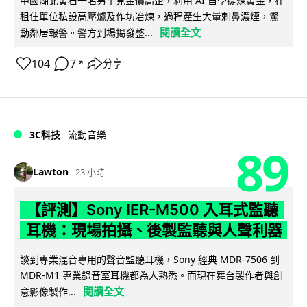
中國湖北黃石一名男子見金價高企，利用 AI 自學提煉黃金，在
租住單位私設高壓爐及作坊冶煉，過程產生大量刺鼻濃煙，驚
閱讀全文
動鄰居報警。警方到場揭發整...
104
7
分享
↗
3C科技
流動音樂
89
Lawton
23 小時
【評測】Sony IER-M500 入耳式監聽
耳機：現場拍攝、後製監聽與人聲利器
談到專業混音專用的聲音監聽耳機，Sony 經典 MDR-7506 到
MDR-M1 專業錄音室耳機都為人熟悉。而現在舞台製作者與創
閱讀全文
意影像製作...