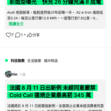
彩造型曝光 快充 26 分鐘充滿 8 成電
Audi 呢部新車，能耗竟然係25年前嘅一半。 A2 e-tron 風阻低
至0.24，每百公里只需12.8 kWh，一度電行到7.8公里。6...
閱讀全文
7
1
分享
↗
科技娛樂
生活娛樂
城中熱話
Vin
1 日
法國 8 月 11 日出新例 未經同意嚴禁
Cold Call 違規企業最高罰 345 萬
法國將於 8 月 11 日起實施新例，全面禁止企業未經消費者同意