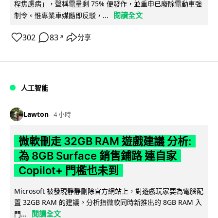
程焦慮病」，聲稱電量剩 75% 便發作，並重申已廢除電動車強
閱讀全文
制令。惟專業車媒隨即反駁，...
302
83
分享
↗
人工智能
Lawton
4 小時
微軟刪走 32GB RAM 遊戲建議 分析:
為 8GB Surface 銷售鋪路 連自家
Copilot+ 門檻也未到
Microsoft 被發現靜靜刪除官方網站上，對遊戲玩家要為電腦配
置 32GB RAM 的建議。分析指微軟同時新推出的 8GB RAM 入
閱讀全文
門...