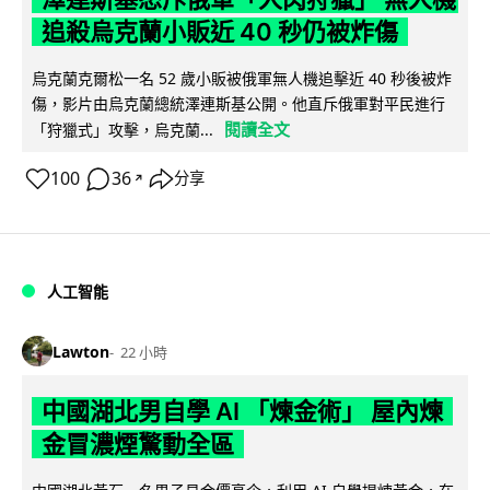
追殺烏克蘭小販近 40 秒仍被炸傷
烏克蘭克爾松一名 52 歲小販被俄軍無人機追擊近 40 秒後被炸
傷，影片由烏克蘭總統澤連斯基公開。他直斥俄軍對平民進行
閱讀全文
「狩獵式」攻擊，烏克蘭...
100
36
分享
↗
人工智能
Lawton
22 小時
中國湖北男自學 AI 「煉金術」 屋內煉
金冒濃煙驚動全區