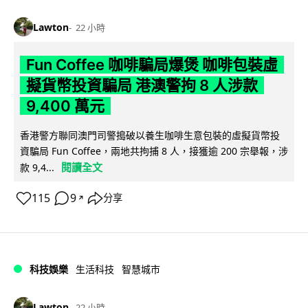
Lawton
22 小時
Fun Coffee 咖啡騙局爆煲 咖啡包裝虛
擬貨幣投資騙局 港澳警拘 8 人涉款
9,400 萬元
香港警方聯同澳門司警搗破以養生咖啡生意包裝的虛擬貨幣投
資騙局 Fun Coffee，兩地共拘捕 8 人，接獲逾 200 宗舉報，涉
閱讀全文
款 9,4...
115
9
分享
↗
科技娛樂
生活科技
智慧城市
Lawton
22 小時