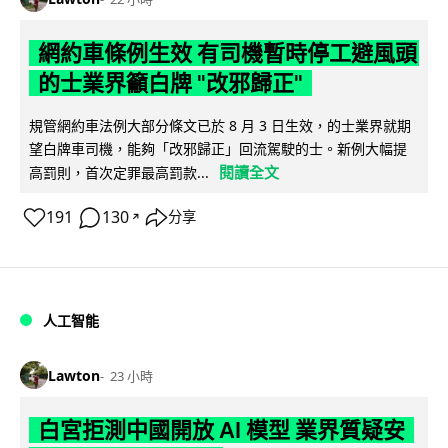
網約車條例生效 有司機暫時停工避風頭
的士業界籲白牌 "改邪歸正"
規管網約車法例大部分條文已於 8 月 3 日生效，的士業界就期
望白牌車司機，能夠「改邪歸正」回流駕駛的士。新例大幅提
閱讀全文
高罰則，首次定罪最高罰款...
191
130
分享
↗
人工智能
Lawton
23 小時
白宮拒測中國開放 AI 模型 業界質疑安