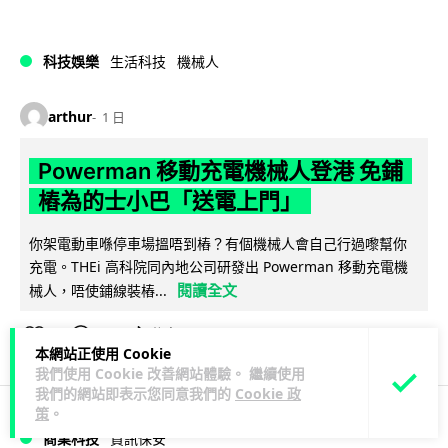
科技娛樂
生活科技
機械人
arthur
1 日
Powerman 移動充電機械人登港 免鋪
樁為的士小巴「送電上門」
你架電動車喺停車場搵唔到樁？有個機械人會自己行過嚟幫你
充電。THEi 高科院同內地公司研發出 Powerman 移動充電機
閱讀全文
械人，唔使鋪線裝樁...
28
14
分享
↗
本網站正使用 Cookie
我們使用 Cookie 改善網站體驗。 繼續使用
我們的網站即表示您同意我們的
Cookie 政
策
。
商業科技
資訊保安