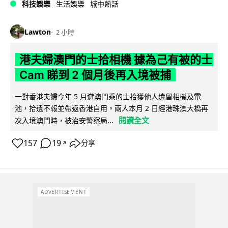
科技娛樂
生活娛樂
城中熱話
Lawton
2 小時
港夫婦澳門的士拾相機 據為己有被的士
Cam 睇到 2 個月後再入境被捕
一對香港夫婦今年 5 月遊澳門乘的士拾獲他人遺留相機及電
池，拾遺不報並帶返香港自用。兩人本月 2 日經港珠澳大橋再
閱讀全文
次入境澳門時，被治安警察局...
157
19
分享
↗
ADVERTISEMENT