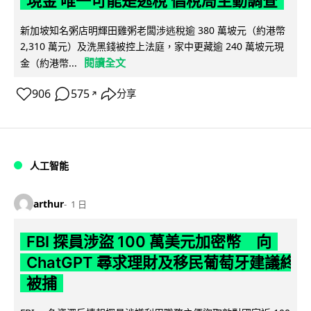
現金 唯一可能是逃稅 倡稅局主動調查
新加坡知名粥店明輝田雞粥老闆涉逃稅逾 380 萬坡元（約港幣
2,310 萬元）及洗黑錢被控上法庭，家中更藏逾 240 萬坡元現
閱讀全文
金（約港幣...
906
575
分享
↗
人工智能
arthur
1 日
FBI 探員涉盜 100 萬美元加密幣 向
ChatGPT 尋求理財及移民葡萄牙建議終
被捕