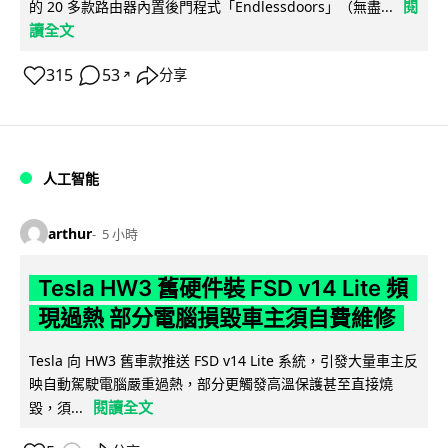
閱
的 20 多款路由器內置後門程式「Endlessdoors」（無盡...
讀全文
315
53
分享
↗
人工智能
arthur
5 小時
Tesla HW3 舊硬件裝 FSD v14 Lite 頻
現過熱 部分電腦損毀車主須自費維修
Tesla 向 HW3 舊車款推送 FSD v14 Lite 系統，引發大量車主反
映自動駕駛電腦嚴重過熱，部分更觸發高溫保護甚至直接燒
閱讀全文
毀，須...