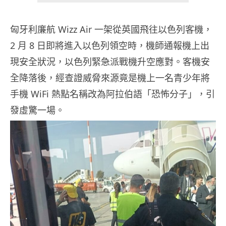
匈牙利廉航 Wizz Air 一架從英國飛往以色列客機，
2 月 8 日即將進入以色列領空時，機師通報機上出
現安全狀況，以色列緊急派戰機升空應對。客機安
全降落後，經查證威脅來源竟是機上一名青少年將
手機 WiFi 熱點名稱改為阿拉伯語「恐怖分子」，引
發虛驚一場。