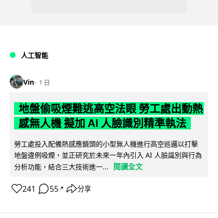
人工智能
Vin
1 日
地盤偷吸煙難逃高空法眼 勞工處出動熱
感無人機 擬加 AI 人臉識別精準執法
勞工處投入配備熱感應鏡頭的小型無人機進行高空巡邏以打擊
地盤違例吸煙，並正研究於未來一年內引入 AI 人臉識別與行為
閱讀全文
分析功能，結合三大技術進一...
241
55
分享
↗