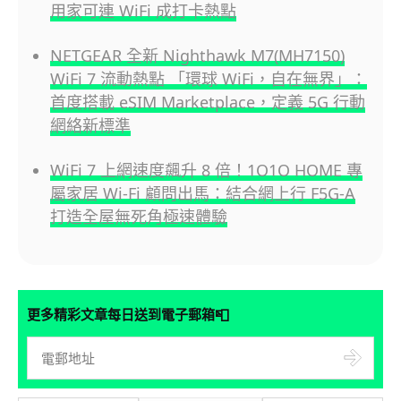
用家可連 WiFi 成打卡熱點
NETGEAR 全新 Nighthawk M7(MH7150)
WiFi 7 流動熱點 「環球 WiFi，自在無界」：
首度搭載 eSIM Marketplace，定義 5G 行動
網絡新標準
WiFi 7 上網速度飆升 8 倍！1O1O HOME 專
屬家居 Wi-Fi 顧問出馬：結合網上行 F5G-A
打造全屋無死角極速體驗
📮
更多精彩文章每日送到電子郵箱