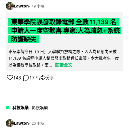
Lawton
19 小時
東華學院誤發取錄電郵 全數 11,139 名
申請人一度空歡喜 專家:人為疏忽+系統
防護缺失
東華學院今日（5 日）大學聯招放榜之際，因人為疏忽向全數
11,139 名課程申請人錯誤發出取錄通知電郵，令大批考生一度
閱讀全文
以為獲得學位取錄，事...
143
17
分享
↗
科技娛樂
影視娛樂
Lawton
20 小時