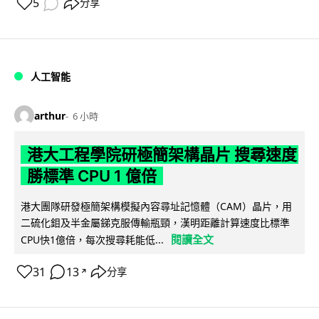
5
分享
人工智能
arthur
6 小時
港大工程學院研極簡架構晶片 搜尋速度
勝標準 CPU 1 億倍
港大團隊研發極簡架構模擬內容尋址記憶體（CAM）晶片，用
二硫化鉬及半金屬銻克服傳輸瓶頸，漢明距離計算速度比標準
閱讀全文
CPU快1億倍，每次搜尋耗能低...
31
13
分享
↗