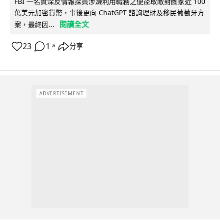
FBI 一名資深反情報探員涉嫌利用職務之便盜取敵對國家近 100
萬美元加密貨幣，事後更向 ChatGPT 諮詢理財及移民葡萄牙方
閱讀全文
案，最終因...
23
1
分享
↗
ADVERTISEMENT