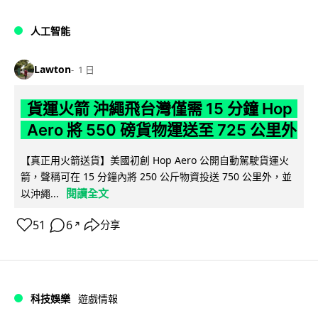
人工智能
Lawton
1 日
貨運火箭 沖繩飛台灣僅需 15 分鐘 Hop
Aero 將 550 磅貨物運送至 725 公里外
【真正用火箭送貨】美國初創 Hop Aero 公開自動駕駛貨運火
箭，聲稱可在 15 分鐘內將 250 公斤物資投送 750 公里外，並
閱讀全文
以沖繩...
51
6
分享
↗
科技娛樂
遊戲情報