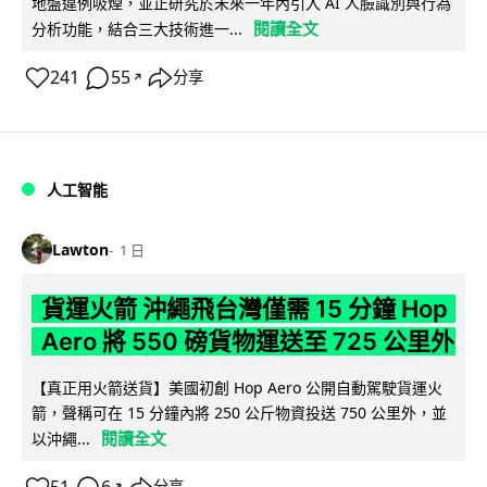
地盤違例吸煙，並正研究於未來一年內引入 AI 人臉識別與行為
閱讀全文
分析功能，結合三大技術進一...
241
55
分享
↗
人工智能
Lawton
1 日
貨運火箭 沖繩飛台灣僅需 15 分鐘 Hop
Aero 將 550 磅貨物運送至 725 公里外
【真正用火箭送貨】美國初創 Hop Aero 公開自動駕駛貨運火
箭，聲稱可在 15 分鐘內將 250 公斤物資投送 750 公里外，並
閱讀全文
以沖繩...
↗