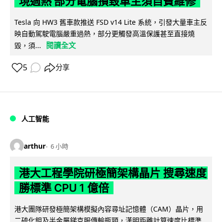
現過熱 部分電腦損毀車主須自費維修
Tesla 向 HW3 舊車款推送 FSD v14 Lite 系統，引發大量車主反
映自動駕駛電腦嚴重過熱，部分更觸發高溫保護甚至直接燒
閱讀全文
毀，須...
5
分享
人工智能
arthur
6 小時
港大工程學院研極簡架構晶片 搜尋速度
勝標準 CPU 1 億倍
港大團隊研發極簡架構模擬內容尋址記憶體（CAM）晶片，用
二硫化鉬及半金屬銻克服傳輸瓶頸，漢明距離計算速度比標準