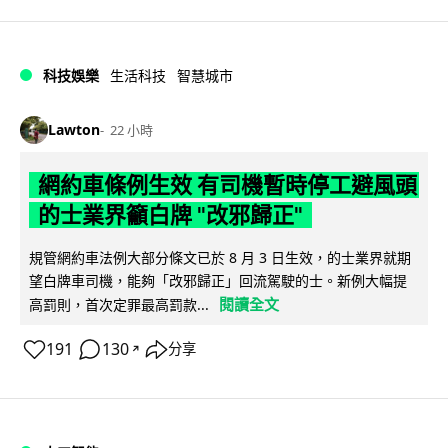
科技娛樂
生活科技
智慧城市
Lawton
22 小時
網約車條例生效 有司機暫時停工避風頭
的士業界籲白牌 "改邪歸正"
規管網約車法例大部分條文已於 8 月 3 日生效，的士業界就期
望白牌車司機，能夠「改邪歸正」回流駕駛的士。新例大幅提
閱讀全文
高罰則，首次定罪最高罰款...
191
130
分享
↗