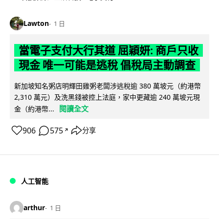
Lawton
1 日
當電子支付大行其道 屈穎妍: 商戶只收
現金 唯一可能是逃稅 倡稅局主動調查
新加坡知名粥店明輝田雞粥老闆涉逃稅逾 380 萬坡元（約港幣
2,310 萬元）及洗黑錢被控上法庭，家中更藏逾 240 萬坡元現
閱讀全文
金（約港幣...
906
575
分享
↗
人工智能
arthur
1 日