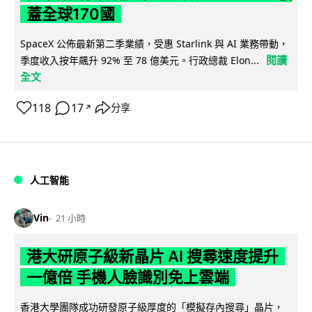
蓋全球170國
SpaceX 公佈最新第二季業績，受惠 Starlink 與 AI 業務帶動，
閱讀
季度收入按年飆升 92% 至 78 億美元。行政總裁 Elon...
全文
118
17
分享
↗
人工智能
Vin
21 小時
港大研原子級新晶片 AI 搜尋速度提升
一億倍 手機人臉識別免上雲端
香港大學團隊成功研發原子級厚度的「模擬存內搜尋」晶片，