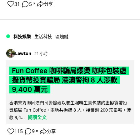
31
5
分享
↗
科技娛樂
生活科技
區塊鏈
Lawton
21 小時
Fun Coffee 咖啡騙局爆煲 咖啡包裝虛
擬貨幣投資騙局 港澳警拘 8 人涉款
9,400 萬元
香港警方聯同澳門司警搗破以養生咖啡生意包裝的虛擬貨幣投
資騙局 Fun Coffee，兩地共拘捕 8 人，接獲逾 200 宗舉報，涉
閱讀全文
款 9,4...
115
9
分享
↗