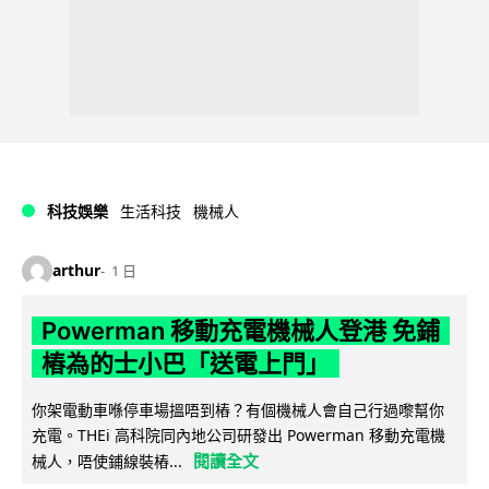
科技娛樂
生活科技
機械人
arthur
1 日
Powerman 移動充電機械人登港 免鋪
樁為的士小巴「送電上門」
你架電動車喺停車場搵唔到樁？有個機械人會自己行過嚟幫你
充電。THEi 高科院同內地公司研發出 Powerman 移動充電機
閱讀全文
械人，唔使鋪線裝樁...