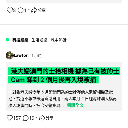
8
1
分享
↗
科技娛樂
生活娛樂
城中熱話
Lawton
1 小時
港夫婦澳門的士拾相機 據為己有被的士
Cam 睇到 2 個月後再入境被捕
一對香港夫婦今年 5 月遊澳門乘的士拾獲他人遺留相機及電
池，拾遺不報並帶返香港自用。兩人本月 2 日經港珠澳大橋再
閱讀全文
次入境澳門時，被治安警察局...
157
19
分享
↗