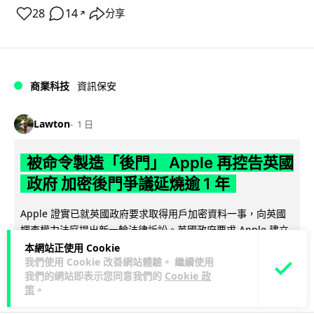
28
14
分享
↗
商業科技
資訊保安
Lawton
1 日
被命令製造「後門」 Apple 再控告英國
政府 加密後門爭議延燒逾 1 年
Apple 證實已就英國政府要求取得用戶加密資料一事，向英國
調查權力法庭提出新一輪法律訴訟。英國政府要求 Apple 建立
閱讀全文
「後門」以存取全球...
本網站正使用 Cookie
我們使用 Cookie 改善網站體驗。 繼續使用
我們的網站即表示您同意我們的
Cookie 政
307
40
分享
↗
策
。