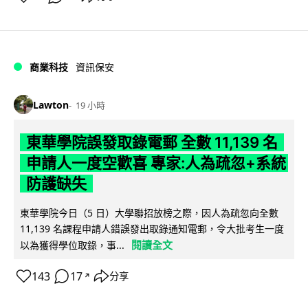
商業科技
資訊保安
Lawton
19 小時
東華學院誤發取錄電郵 全數 11,139 名
申請人一度空歡喜 專家:人為疏忽+系統
防護缺失
東華學院今日（5 日）大學聯招放榜之際，因人為疏忽向全數
11,139 名課程申請人錯誤發出取錄通知電郵，令大批考生一度
閱讀全文
以為獲得學位取錄，事...
143
17
分享
↗