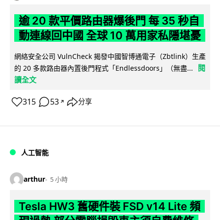
逾 20 款平價路由器爆後門 每 35 秒自
動連線回中國 全球 10 萬用家私隱堪憂
網絡安全公司 VulnCheck 揭發中國智博通電子（Zbtlink）生產
閱
的 20 多款路由器內置後門程式「Endlessdoors」（無盡...
讀全文
315
53
分享
↗
人工智能
arthur
5 小時
Tesla HW3 舊硬件裝 FSD v14 Lite 頻