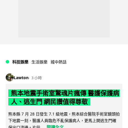
科技娛樂
生活娛樂
城中熱話
Lawton
3 小時
熊本地震手術室驚魂片瘋傳 醫護保護病
人、逃生門 網民讚值得尊敬
熊本縣 7 月 28 日發生 7.1 級地震，熊本綜合醫院手術室鏡頭拍
下地震一刻，醫護人員臨危不亂保護病人，更馬上開逃生門確
閱讀全文
保出口流通。片段...