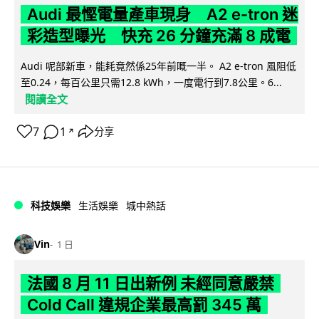
Audi 最慳電量產車現身 A2 e-tron 迷
彩造型曝光 快充 26 分鐘充滿 8 成電
Audi 呢部新車，能耗竟然係25年前嘅一半。 A2 e-tron 風阻低
至0.24，每百公里只需12.8 kWh，一度電行到7.8公里。6...
閱讀全文
7
1
分享
↗
科技娛樂
生活娛樂
城中熱話
Vin
1 日
法國 8 月 11 日出新例 未經同意嚴禁
Cold Call 違規企業最高罰 345 萬