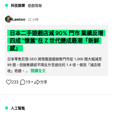
科技娛樂
遊戲情報
Lawton
22 小時
日本二手遊戲店減 90% 門市 業績反增
四成 "懷舊"在 Z 世代變成最潮「新鮮
感」
日本零售巨頭 GEO 將懷舊遊戲銷售門市從 1,000 間大幅減至
99 間，但銷售額卻不降反升至過往的 1.4 倍。做到「減店增
閱讀全文
收」奇蹟，...
233
19
分享
↗
人工智能