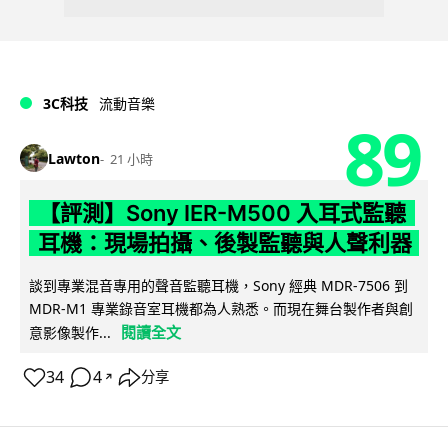
3C科技
流動音樂
89
Lawton
21 小時
【評測】Sony IER-M500 入耳式監聽
耳機：現場拍攝、後製監聽與人聲利器
談到專業混音專用的聲音監聽耳機，Sony 經典 MDR-7506 到
MDR-M1 專業錄音室耳機都為人熟悉。而現在舞台製作者與創
閱讀全文
意影像製作...
34
4
分享
↗