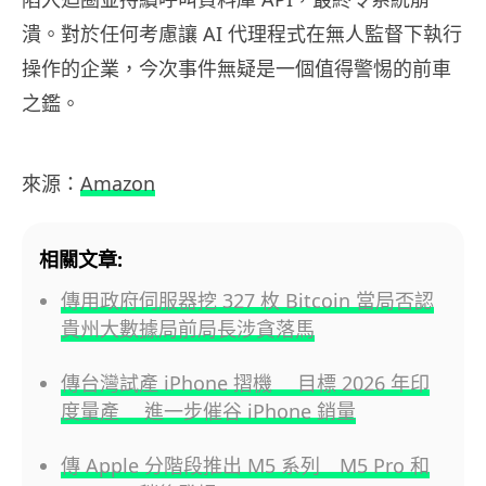
潰。對於任何考慮讓 AI 代理程式在無人監督下執行
操作的企業，今次事件無疑是一個值得警惕的前車
之鑑。
來源：
Amazon
相關文章:
傳用政府伺服器挖 327 枚 Bitcoin 當局否認
貴州大數據局前局長涉貪落馬
傳台灣試產 iPhone 摺機 目標 2026 年印
度量產 進一步催谷 iPhone 銷量
傳 Apple 分階段推出 M5 系列 M5 Pro 和