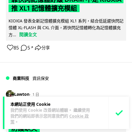
推 XL1 記憶體擴充模組
KIOXIA 發表全新記憶體擴充模組 XL1 系列，結合低延遲快閃記
憶體 XL-FLASH 與 CXL 介面，將快閃記憶體轉化為記憶體擴充
閱讀全文
方...
85
5
分享
↗
商業科技
資訊保安
Lawton
1 日
本網站正使用 Cookie
東華學院誤發取錄電郵 全數 11,139 名
我們使用 Cookie 改善網站體驗。 繼續使用
我們的網站即表示您同意我們的
Cookie 政
申請人一度空歡喜 專家:人為疏忽+系統
策
。
防護缺失