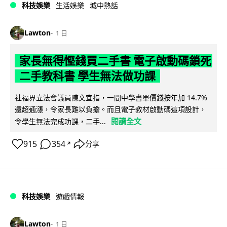
科技娛樂
生活娛樂
城中熱話
Lawton
1 日
家長無得慳錢買二手書 電子啟動碼鎖死
二手教科書 學生無法做功課
社福界立法會議員陳文宜指，一間中學書單價錢按年加 14.7%
遠超通漲，令家長難以負擔。而且電子教材啟動碼這項設計，
閱讀全文
令學生無法完成功課，二手...
915
354
分享
↗
科技娛樂
遊戲情報
Lawton
1 日