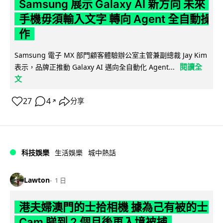
Samsung 展示 Galaxy AI 新方向 未來
手機毋須輸入文字 轉向 Agent 全自動操
作
Samsung 電子 MX 部門顧客體驗辦公室主管兼副總裁 Jay Kim
閱讀全
表示，品牌正推動 Galaxy AI 邁向全自動化 Agent...
文
27
4
分享
↗
科技娛樂
生活娛樂
城中熱話
Lawton
1 日
港夫婦澳門的士拾相機 據為己有被的士
Cam 睇到 2 個月後再入境被捕