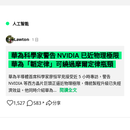
人工智能
Lawton
1 日
華為科學家警告 NVIDIA 已近物理極限
華為「韜定律」可繞過摩爾定律瓶頸
華為半導體首席科學家廖恒罕見接受近 5 小時專訪，警告
NVIDIA 等西方晶片巨頭正逼近物理極限，傳統製程升級已失經
閱讀全文
濟效益。他同時介紹華為...
1,527
583
分享
↗