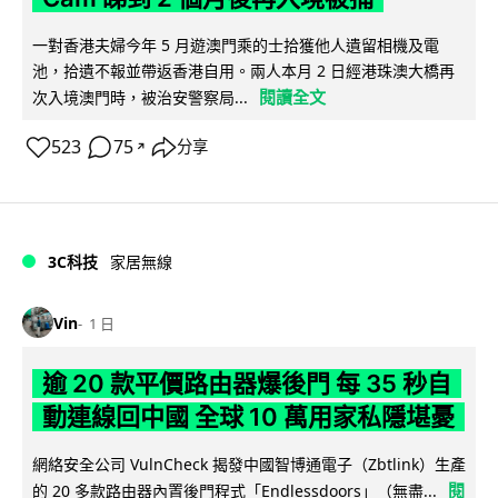
一對香港夫婦今年 5 月遊澳門乘的士拾獲他人遺留相機及電
池，拾遺不報並帶返香港自用。兩人本月 2 日經港珠澳大橋再
閱讀全文
次入境澳門時，被治安警察局...
523
75
分享
↗
3C科技
家居無線
Vin
1 日
逾 20 款平價路由器爆後門 每 35 秒自
動連線回中國 全球 10 萬用家私隱堪憂
網絡安全公司 VulnCheck 揭發中國智博通電子（Zbtlink）生產
閱
的 20 多款路由器內置後門程式「Endlessdoors」（無盡...