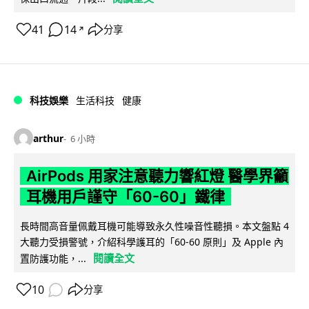
41
14
分享
↗
科技娛樂
生活科技
健康
arthur
6 小時
AirPods 用家注意聽力響紅燈 醫學界籲
耳機用戶謹守「60-60」鐵律
長時間高音量佩戴耳機可能導致永久性噪音性聽損。本文盤點 4
大聽力受損警號，介紹科學護耳的「60-60 原則」及 Apple 內
閱讀全文
置防護功能，...
10
分享