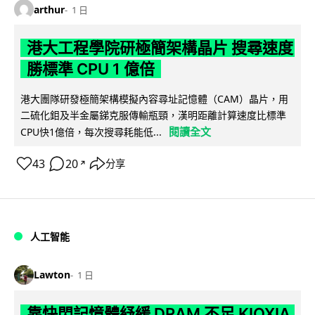
arthur
1 日
港大工程學院研極簡架構晶片 搜尋速度
勝標準 CPU 1 億倍
港大團隊研發極簡架構模擬內容尋址記憶體（CAM）晶片，用
二硫化鉬及半金屬銻克服傳輸瓶頸，漢明距離計算速度比標準
閱讀全文
CPU快1億倍，每次搜尋耗能低...
43
20
分享
↗
人工智能
Lawton
1 日
靠快閃記憶體紓緩 DRAM 不足 KIOXIA