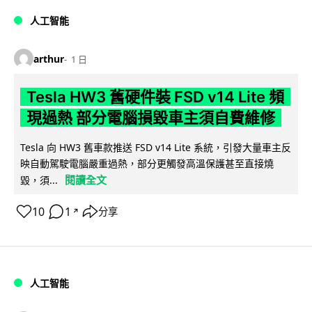
人工智能
arthur
1 日
Tesla HW3 舊硬件裝 FSD v14 Lite 頻
現過熱 部分電腦損毀車主須自費維修
Tesla 向 HW3 舊車款推送 FSD v14 Lite 系統，引發大量車主反
映自動駕駛電腦嚴重過熱，部分更觸發高溫保護甚至直接燒
閱讀全文
毀，須...
10
1
分享
↗
人工智能