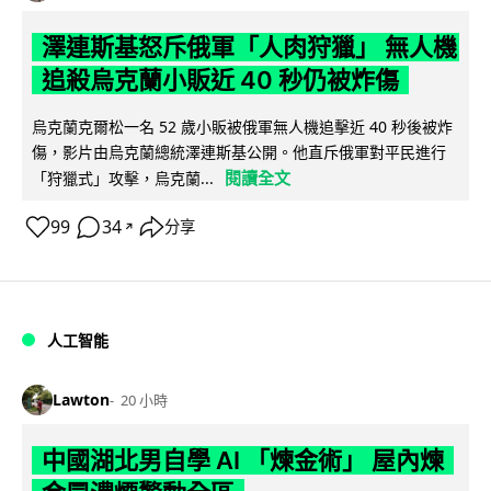
澤連斯基怒斥俄軍「人肉狩獵」 無人機
追殺烏克蘭小販近 40 秒仍被炸傷
烏克蘭克爾松一名 52 歲小販被俄軍無人機追擊近 40 秒後被炸
傷，影片由烏克蘭總統澤連斯基公開。他直斥俄軍對平民進行
閱讀全文
「狩獵式」攻擊，烏克蘭...
99
34
分享
↗
人工智能
Lawton
20 小時
中國湖北男自學 AI 「煉金術」 屋內煉