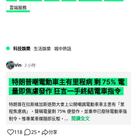
雲端服務
科技娛樂
生活娛樂
城中熱話
Vin
2 小時
特朗普嘲電動車主有里程病 剩 75% 電
量即焦慮發作 狂言一手終結電車指令
特朗普在拉斯維加斯造勢大會上公開嘲諷電動車車主患有「里
程焦慮病」，聲稱電量剩 75% 便發作，並重申已廢除電動車強
閱讀全文
制令。惟專業車媒隨即反駁，...
118
25
分享
↗