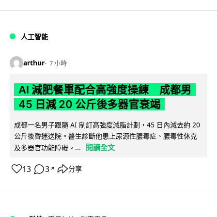
人工智能
arthur
7 小時
AI 減肥餐單配合高強度操練 成都男
45 日減 20 公斤後多器官衰竭
成都一名男子跟隨 AI 制訂高強度減脂計劃，45 日內減去約 20
公斤後昏迷送院。醫生診斷他患上尿源性膿毒症、膿毒性休克
閱讀全文
及多器官功能障礙。...
13
3
分享
↗