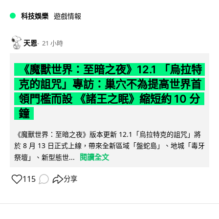
科技娛樂
遊戲情報
天恩
21 小時
《魔獸世界：至暗之夜》12.1 「烏拉特
克的詛咒」專訪：巢穴不為提高世界首
領門檻而設 《諸王之眠》縮短約 10 分
鐘
《魔獸世界：至暗之夜》版本更新 12.1「烏拉特克的詛咒」將
於 8 月 13 日正式上線，帶來全新區域「盤蛇島」、地城「毒牙
閱讀全文
祭壇」、新型態世...
115
分享