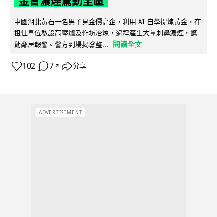
金冒濃煙驚動全區
中國湖北黃石一名男子見金價高企，利用 AI 自學提煉黃金，在
租住單位私設高壓爐及作坊冶煉，過程產生大量刺鼻濃煙，驚
閱讀全文
動鄰居報警。警方到場揭發整...
102
7
分享
↗
ADVERTISEMENT