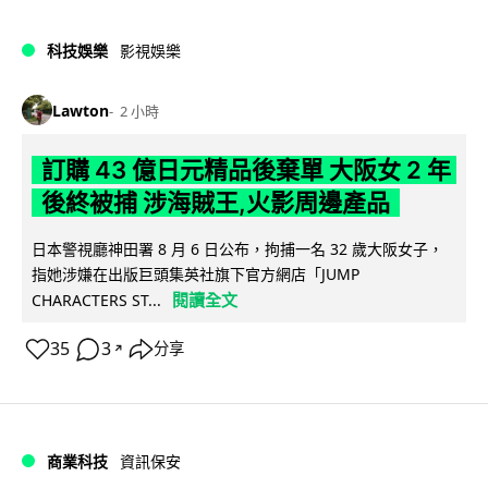
科技娛樂
影視娛樂
Lawton
2 小時
訂購 43 億日元精品後棄單 大阪女 2 年
後終被捕 涉海賊王,火影周邊產品
日本警視廳神田署 8 月 6 日公布，拘捕一名 32 歲大阪女子，
指她涉嫌在出版巨頭集英社旗下官方網店「JUMP
閱讀全文
CHARACTERS ST...
35
3
分享
↗
商業科技
資訊保安