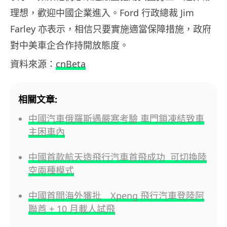
理想，歡迎中國企業進入。Ford 行政總裁 Jim
Farley 亦表示，相信只要實施適當保障措施，政府
對中美車企合作持開放態度。
資料來源：
cnBeta
相關文章:
中國汽車俄羅斯遇嚴寒考驗 車門鎖凍結致車
主困車內
中國首款航天造飛行汽車首飛成功 可切換陸
空兩種模式
中國首間海外獲批 Xpeng 飛行汽車登陸阿
聯酋 + 10 月載人試飛