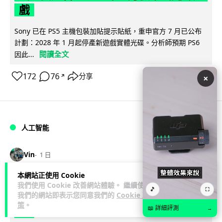
戲
Sony 已在 PS5 主機包裝加貼提示貼紙，重申官方 7 月已公布
計劃：2028 年 1 月起停產新遊戲實體光碟。分析師預期 PS6
閱讀全文
因此...
172
76
分享
×
↗
人工智能
Vin
1 日
本網站正使用 Cookie
Samsung 展示 Galaxy AI 新方向 未來
我們使用 Cookie 改善網站體驗。 繼續使用
🎵
⛶
手機毋須輸入文字 轉向 Agent 全自動操
我們的網站即表示您同意我們的
Cookie 政
策
。
📖 詳細評測
作
→