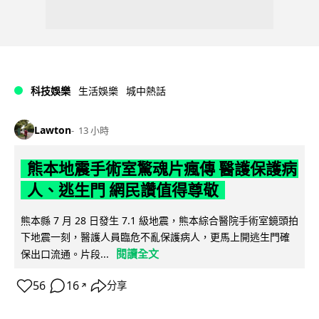
科技娛樂
生活娛樂
城中熱話
Lawton
13 小時
熊本地震手術室驚魂片瘋傳 醫護保護病
人、逃生門 網民讚值得尊敬
熊本縣 7 月 28 日發生 7.1 級地震，熊本綜合醫院手術室鏡頭拍
下地震一刻，醫護人員臨危不亂保護病人，更馬上開逃生門確
閱讀全文
保出口流通。片段...
56
16
分享
↗