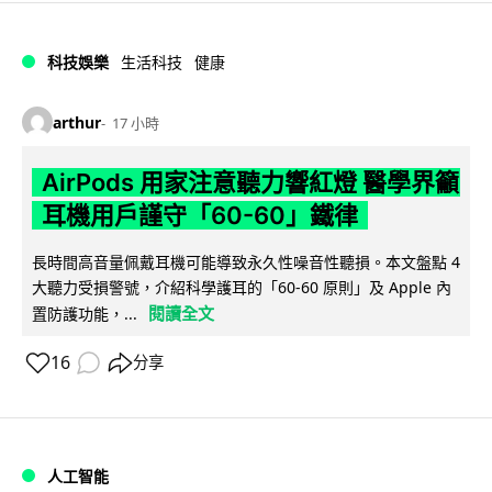
科技娛樂
生活科技
健康
arthur
17 小時
AirPods 用家注意聽力響紅燈 醫學界籲
耳機用戶謹守「60-60」鐵律
長時間高音量佩戴耳機可能導致永久性噪音性聽損。本文盤點 4
大聽力受損警號，介紹科學護耳的「60-60 原則」及 Apple 內
閱讀全文
置防護功能，...
16
分享
人工智能