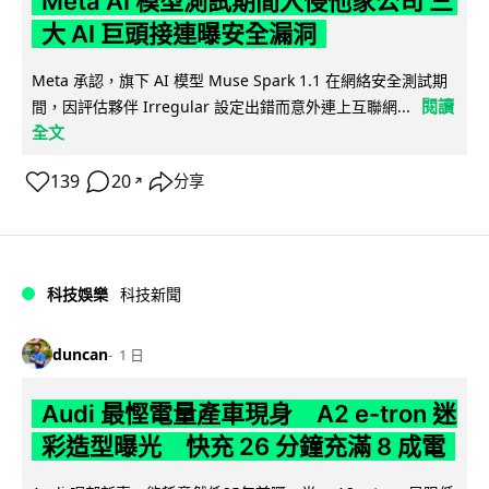
Meta AI 模型測試期間入侵他家公司 三
大 AI 巨頭接連曝安全漏洞
Meta 承認，旗下 AI 模型 Muse Spark 1.1 在網絡安全測試期
閱讀
間，因評估夥伴 Irregular 設定出錯而意外連上互聯網...
全文
139
20
分享
↗
科技娛樂
科技新聞
duncan
1 日
Audi 最慳電量產車現身 A2 e-tron 迷
彩造型曝光 快充 26 分鐘充滿 8 成電