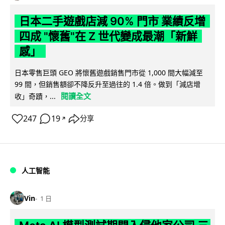
日本二手遊戲店減 90% 門市 業績反增
四成 "懷舊"在 Z 世代變成最潮「新鮮
感」
日本零售巨頭 GEO 將懷舊遊戲銷售門市從 1,000 間大幅減至
99 間，但銷售額卻不降反升至過往的 1.4 倍。做到「減店增
閱讀全文
收」奇蹟，...
247
19
分享
↗
人工智能
Vin
1 日