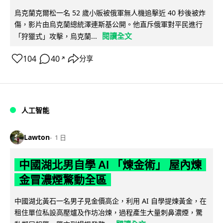
烏克蘭克爾松一名 52 歲小販被俄軍無人機追擊近 40 秒後被炸
傷，影片由烏克蘭總統澤連斯基公開。他直斥俄軍對平民進行
閱讀全文
「狩獵式」攻擊，烏克蘭...
104
40
分享
↗
人工智能
Lawton
1 日
中國湖北男自學 AI 「煉金術」 屋內煉
金冒濃煙驚動全區
中國湖北黃石一名男子見金價高企，利用 AI 自學提煉黃金，在
租住單位私設高壓爐及作坊冶煉，過程產生大量刺鼻濃煙，驚