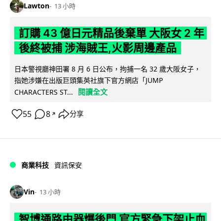
Lawton
13 小時
訂購 43 億日元精品後棄單 大阪女 2 年
後終被捕 涉海賊王,火影周邊產品
日本警視廳神田署 8 月 6 日公布，拘捕一名 32 歲大阪女子，
指她涉嫌在出版巨頭集英社旗下官方網店「JUMP
閱讀全文
CHARACTERS ST...
55
8
分享
↗
商業科技
資訊保安
Vin
13 小時
智博通路由器爆後門 官方緊急下架止血