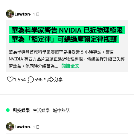
Lawton
1 日
華為科學家警告 NVIDIA 已近物理極限
華為「韜定律」可繞過摩爾定律瓶頸
華為半導體首席科學家廖恒罕見接受近 5 小時專訪，警告
NVIDIA 等西方晶片巨頭正逼近物理極限，傳統製程升級已失經
閱讀全文
濟效益。他同時介紹華為...
1,554
596
分享
↗
科技娛樂
生活娛樂
城中熱話
Lawton
1 日