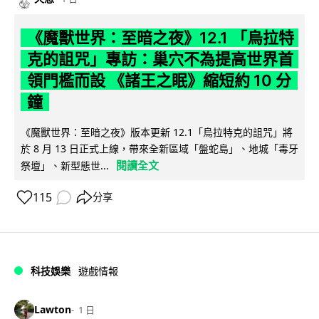
《魔獸世界：至暗之夜》12.1 「烏拉特
克的詛咒」專訪：巢穴不為提高世界首
領門檻而設 《諸王之眠》縮短約 10 分
鐘
《魔獸世界：至暗之夜》版本更新 12.1「烏拉特克的詛咒」將
於 8 月 13 日正式上線，帶來全新區域「盤蛇島」、地城「毒牙
閱讀全文
祭壇」、新型態世...
115
分享
科技娛樂
遊戲情報
Lawton
1 日