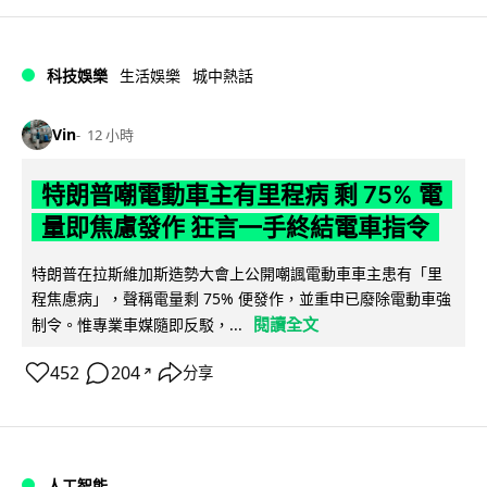
科技娛樂
生活娛樂
城中熱話
Vin
12 小時
特朗普嘲電動車主有里程病 剩 75% 電
量即焦慮發作 狂言一手終結電車指令
特朗普在拉斯維加斯造勢大會上公開嘲諷電動車車主患有「里
程焦慮病」，聲稱電量剩 75% 便發作，並重申已廢除電動車強
閱讀全文
制令。惟專業車媒隨即反駁，...
452
204
分享
↗
人工智能