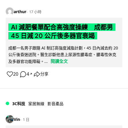
arthur
17 小時
AI 減肥餐單配合高強度操練 成都男
45 日減 20 公斤後多器官衰竭
成都一名男子跟隨 AI 制訂高強度減脂計劃，45 日內減去約 20
公斤後昏迷送院。醫生診斷他患上尿源性膿毒症、膿毒性休克
閱讀全文
及多器官功能障礙。...
20
4
分享
↗
3C科技
家居無線
影音產品
Vin
1 日