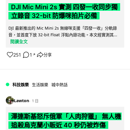
DJI Mic Mini 2s 實測 四發一收同步獨
立錄音 32-bit 防爆咪拍片必備
DJI 最新推出的 Mic Mini 2s 無線咪支援「四發一收」分軌錄
音，並首度下放 32-bit Float 浮點內錄功能。本文經實測其...
閱讀全文
251
1
分享
↗
科技娛樂
生活娛樂
城中熱話
Lawton
1 日
澤連斯基怒斥俄軍「人肉狩獵」 無人機
追殺烏克蘭小販近 40 秒仍被炸傷