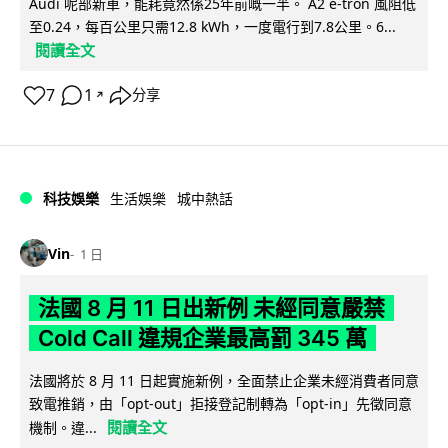
Audi 呢部新車，能耗竟然係25年前嘅一半。 A2 e-tron 風阻低
至0.24，每百公里只需12.8 kWh，一度電行到7.8公里。6...
閱讀全文
7
1
分享
↗
科技娛樂
生活娛樂
城中熱話
Vin
1 日
法國 8 月 11 日出新例 未經同意嚴禁
Cold Call 違規企業最高罰 345 萬
法國將於 8 月 11 日起實施新例，全面禁止企業未經消費者同意
致電推銷，由「opt-out」拒接登記制轉為「opt-in」先徵同意
閱讀全文
機制。違...