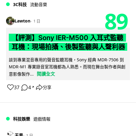
3C科技
流動音樂
89
Lawton
1 日
【評測】Sony IER-M500 入耳式監聽
耳機：現場拍攝、後製監聽與人聲利器
談到專業混音專用的聲音監聽耳機，Sony 經典 MDR-7506 到
MDR-M1 專業錄音室耳機都為人熟悉。而現在舞台製作者與創
閱讀全文
意影像製作...
37
4
分享
↗
科技娛樂
遊戲情報
天恩
1 日