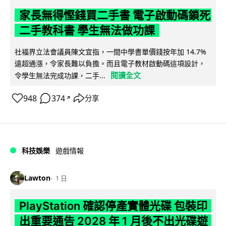
家長無得慳錢買二手書 電子啟動碼鎖死
二手教科書 學生無法做功課
社福界立法會議員陳文宜指，一間中學書單價錢按年加 14.7%
遠超通漲，令家長難以負擔。而且電子教材啟動碼這項設計，
閱讀全文
令學生無法完成功課，二手...
948
374
分享
↗
科技娛樂
遊戲情報
Lawton
1 日
PlayStation 確認停產實體光碟 包裝印
出重要通告 2028 年 1 月後不出光碟遊