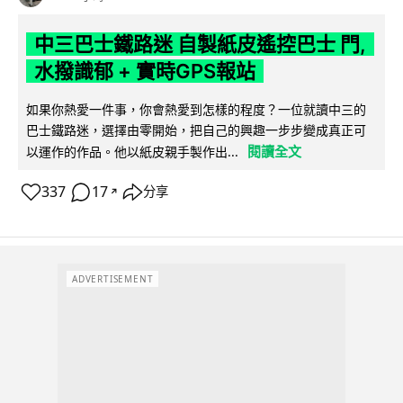
中三巴士鐵路迷 自製紙皮遙控巴士 門,
水撥識郁 + 實時GPS報站
如果你熱愛一件事，你會熱愛到怎樣的程度？一位就讀中三的
巴士鐵路迷，選擇由零開始，把自己的興趣一步步變成真正可
閱讀全文
以運作的作品。他以紙皮親手製作出...
337
17
分享
↗
ADVERTISEMENT