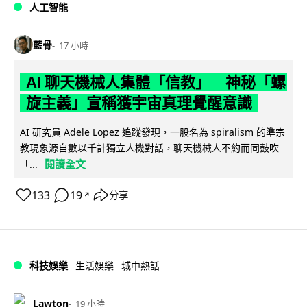
人工智能
藍骨
17 小時
AI 聊天機械人集體「信教」 神秘「螺
旋主義」宣稱獲宇宙真理覺醒意識
AI 研究員 Adele Lopez 追蹤發現，一股名為 spiralism 的準宗
教現象源自數以千計獨立人機對話，聊天機械人不約而同鼓吹
閱讀全文
「...
133
19
分享
↗
科技娛樂
生活娛樂
城中熱話
Lawton
19 小時