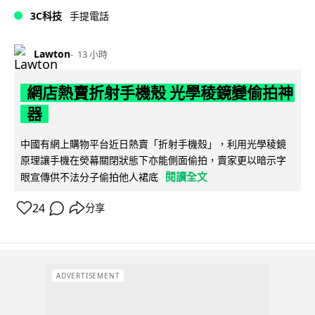
3C科技
手提電話
Lawton
13 小時
網店熱賣折射手機殼 光學稜鏡變偷拍神
器
中國有網上購物平台近日熱賣「折射手機殼」，利用光學稜鏡
原理讓手機在熒幕關閉狀態下亦能側面偷拍，賣家更以暗示字
閱讀全文
眼宣傳供不法分子偷拍他人裙底
24
分享
ADVERTISEMENT