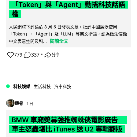
「Token」與「Agent」動搖科技話語
權
人民網旗下評論於 8 月 6 日發表文章，批評中國廣泛使用
「Token」、「Agent」及「LLM」等英文術語，認為做法侵蝕
閱讀全文
中文表意空間及科...
779
337
分享
↗
科技娛樂
生活科技
汽車科技
藍骨
1 日
BMW 車廂熒幕強推蜘蛛俠電影廣告
車主怒轟堪比 iTunes 送 U2 專輯翻版