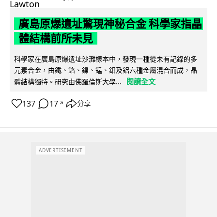
廣島原爆遺址驚現神秘合金 科學家指晶
體結構前所未見
科學家在廣島原爆遺址沙灘樣本中，發現一種從未有記錄的多
元素合金，由鐵、鉻、鎳、錳、鉬及鋁六種金屬混合而成，晶
閱讀全文
體結構獨特。研究由佛羅倫斯大學...
137
17
分享
↗
ADVERTISEMENT