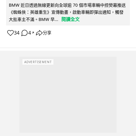
BMW 近日透過無線更新向全球逾 70 個市場車輛中控熒幕推送
《蜘蛛俠：英雄重生》宣傳動畫，啟動車輛即彈出通知，觸發
閱讀全文
大批車主不滿。BMW 早...
34
4
分享
↗
ADVERTISEMENT