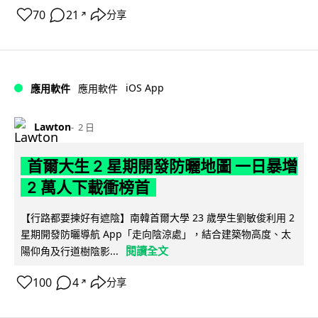
70
21
分享
↗
iOS App
應用軟件
應用軟件
Lawton
2 日
首爾大生 2 星期開發防曬地圖 一日暴增
2 萬人下載衝榜首
【行路都要揀好有遮陰】南韓首爾大學 23 歲學生劉敏俊利用 2
星期開發防曬導航 App「走向陰涼處」，結合建築物高度、太
閱讀全文
陽仰角及行道樹陰影...
100
4
分享
↗