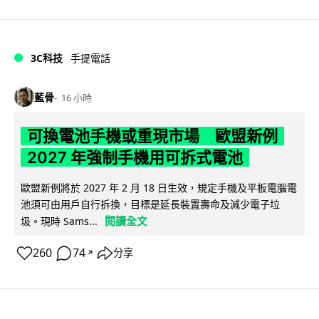
3C科技
手提電話
藍骨
16 小時
可換電池手機或重現市場 歐盟新例
2027 年強制手機用可拆式電池
歐盟新例將於 2027 年 2 月 18 日生效，規定手機及平板電腦電
池須可由用戶自行拆換，目標是延長裝置壽命及減少電子垃
閱讀全文
圾。現時 Sams...
260
74
分享
↗