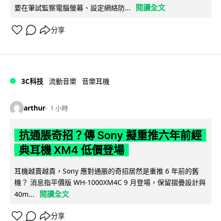
閱讀全文
要在筆試監察電腦螢幕、設定網絡防...
分享
3C科技
流動音樂
音樂耳機
arthur
1 小時
抗通脹奇招？傳 Sony 擬重推六年前經
典耳機 XM4 低價登場
耳機越賣越貴，Sony 應對通脹的奇招居然是重推 6 年前的舊
機？ 消息指平價版 WH-1000XM4C 9 月登場，保留摺疊設計與
閱讀全文
40m...
分享