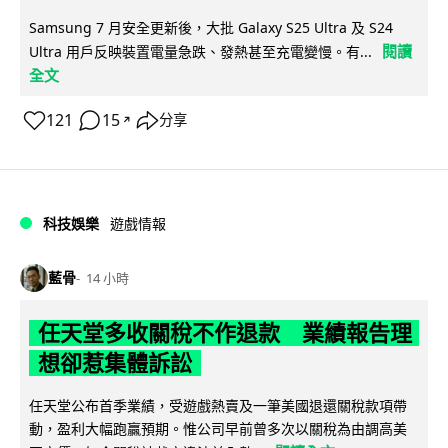
Samsung 7 月安全更新後，大批 Galaxy S25 Ultra 及 S24
閱讀
Ultra 用戶反映裝置電量急跌、發熱甚至充電變慢。有...
全文
121
15
分享
↗
科技娛樂
遊戲情報
藍骨
14 小時
任天堂多收關稅不作退款 業績報告理
想卻惹集體訴訟
任天堂公布首季業績，受遊戲熱賣及一筆美國退還關稅款項帶
動，盈利大幅跑贏預期。惟公司早前曾多次以關稅為由調高美