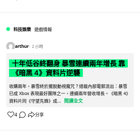
科技娛樂
遊戲情報
arthur
2 小時
十年低谷終翻身 暴雪連續兩年增長 靠
《暗黑 4》資料片逆襲
收購兩年，暴雪終於擺脫動視魔咒？總裁內部電郵流出：暴雪
已成 Xbox 表現最好團隊之一，連續兩年營收增長。《暗黑 4》
閱讀全文
資料片同《守望先鋒》成...
4
分享