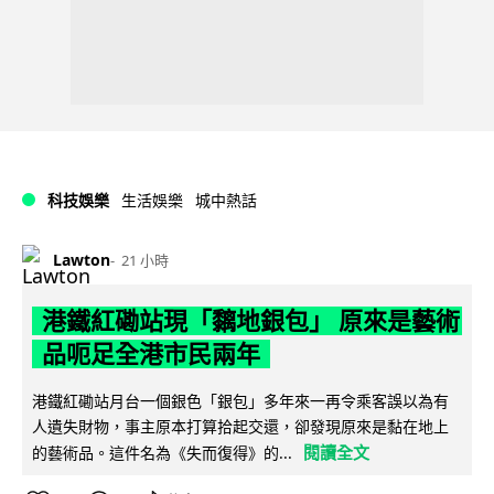
科技娛樂
生活娛樂
城中熱話
Lawton
21 小時
港鐵紅磡站現「黐地銀包」 原來是藝術
品呃足全港市民兩年
港鐵紅磡站月台一個銀色「銀包」多年來一再令乘客誤以為有
人遺失財物，事主原本打算拾起交還，卻發現原來是黏在地上
閱讀全文
的藝術品。這件名為《失而復得》的...