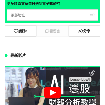
📮
更多精彩文章每日送到電子郵箱
讚好
0
看留言
分享
最新影片