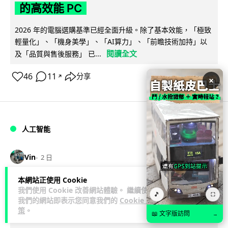
的高效能 PC
2026 年的電腦選購基準已經全面升級。除了基本效能，「極致
輕量化」、「機身美學」、「AI算力」、「前瞻技術加持」以
閱讀全文
及「品質與售後服務」 已...
46
11
分享
↗
×
人工智能
Vin
2 日
本網站正使用 Cookie
ChatGPT 免費呼叫 Adobe 一句話跨軟
我們使用 Cookie 改善網站體驗。 繼續使用
🎵
⛶
體修圖兼整 PDF 不用開多個 APP 兼免
我們的網站即表示您同意我們的
Cookie 政
策
。
帳號
📖 文字版訪問
→