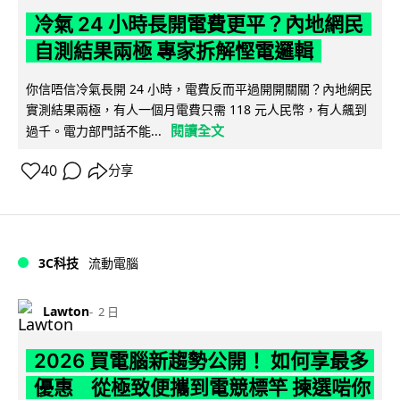
冷氣 24 小時長開電費更平？內地網民
自測結果兩極 專家拆解慳電邏輯
你信唔信冷氣長開 24 小時，電費反而平過開開關關？內地網民
實測結果兩極，有人一個月電費只需 118 元人民幣，有人飆到
閱讀全文
過千。電力部門話不能...
40
分享
3C科技
流動電腦
Lawton
2 日
2026 買電腦新趨勢公開！ 如何享最多
優惠 從極致便攜到電競標竿 揀選啱你