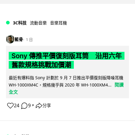
3C科技
流動音樂
音樂耳機
藍骨
1 日
Sony 傳推平價復刻版耳筒 沿用六年
舊款規格挑戰加價潮
最近有爆料指 Sony 計劃於 9 月 7 日推出平價復刻版降噪耳機
閱讀
WH-1000XM4C，規格幾乎與 2020 年 WH-1000XM4...
全文
24
9
分享
↗