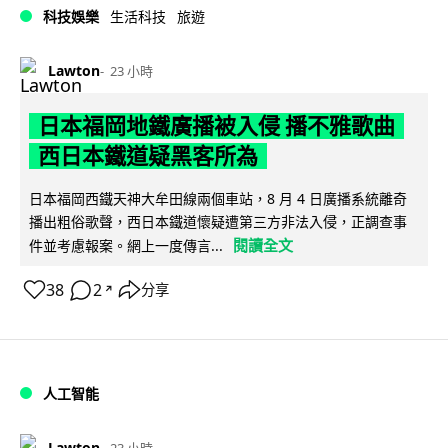
科技娛樂
生活科技
旅遊
Lawton
23 小時
日本福岡地鐵廣播被入侵 播不雅歌曲
西日本鐵道疑黑客所為
日本福岡西鐵天神大牟田線兩個車站，8 月 4 日廣播系統離奇
播出粗俗歌聲，西日本鐵道懷疑遭第三方非法入侵，正調查事
閱讀全文
件並考慮報案。網上一度傳言...
38
2
分享
↗
人工智能
Lawton