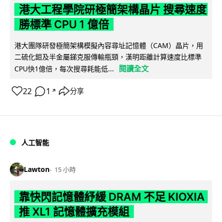
港大工程學院研極簡架構晶片 搜尋速度
勝標準 CPU 1 億倍
港大團隊研發極簡架構模擬內容尋址記憶體（CAM）晶片，用
二硫化鉬及半金屬銻克服傳輸瓶頸，漢明距離計算速度比標準
閱讀全文
CPU快1億倍，每次搜尋耗能低...
22
1
分享
↗
人工智能
Lawton
15 小時
靠快閃記憶體紓緩 DRAM 不足 KIOXIA
推 XL1 記憶體擴充模組