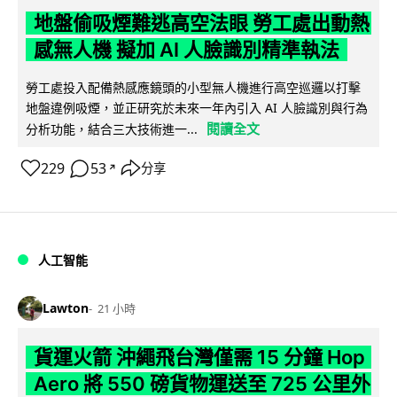
地盤偷吸煙難逃高空法眼 勞工處出動熱
感無人機 擬加 AI 人臉識別精準執法
勞工處投入配備熱感應鏡頭的小型無人機進行高空巡邏以打擊
地盤違例吸煙，並正研究於未來一年內引入 AI 人臉識別與行為
閱讀全文
分析功能，結合三大技術進一...
229
53
分享
↗
人工智能
Lawton
21 小時
貨運火箭 沖繩飛台灣僅需 15 分鐘 Hop
Aero 將 550 磅貨物運送至 725 公里外