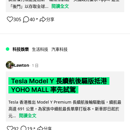
閱讀全文
「後門」以存取全球...
305
40
分享
↗
科技娛樂
生活科技
汽車科技
Lawton
1 日
Tesla Model Y 長續航後驅版抵港
YOHO MALL 率先試駕
Tesla 香港推出 Model Y Premium 長續航後輪驅動版，續航最
高達 691 公里，為家族中續航最長單摩打版本。新車即日起於
閱讀全文
元...
92
19
分享
↗