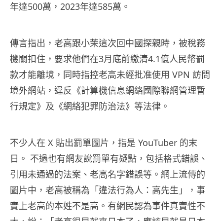
年達500萬，2023年達585萬。
傳言指出，老高跟小茉這次回中國探親時，被稅務
機關扣住，要求他們在3月底前繳清4.1億人民幣罰
款才能離境，同時指控老高未經批准使用 VPN 訪問
境外網站，違反《計算機信息網絡國際聯網管理暫
行規定》及《網絡犯罪防治法》等法律。
不少人在 X 貼出罰單圖片，指是 YouTuber 的末
日。 不過也有網友說罰單有疑點，包括格式錯誤、
引用未通過的法案、老高名字錯誤等。網上流傳的
圖片中，老高被稱為「違法行為人：高先生」，事
實上老高的本姓不是高。有網民認為事件真實性不