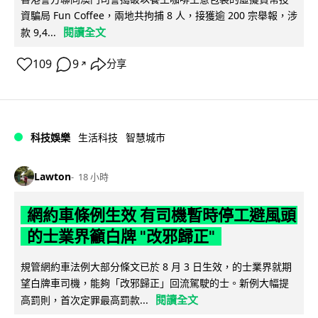
資騙局 Fun Coffee，兩地共拘捕 8 人，接獲逾 200 宗舉報，涉
閱讀全文
款 9,4...
109
9
分享
↗
科技娛樂
生活科技
智慧城市
Lawton
18 小時
網約車條例生效 有司機暫時停工避風頭
的士業界籲白牌 "改邪歸正"
規管網約車法例大部分條文已於 8 月 3 日生效，的士業界就期
望白牌車司機，能夠「改邪歸正」回流駕駛的士。新例大幅提
閱讀全文
高罰則，首次定罪最高罰款...