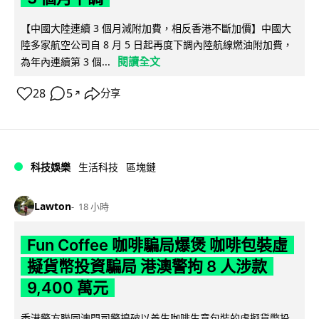
【中國大陸連續 3 個月減附加費，相反香港不斷加價】中國大
陸多家航空公司自 8 月 5 日起再度下調內陸航線燃油附加費，
閱讀全文
為年內連續第 3 個...
28
5
分享
↗
科技娛樂
生活科技
區塊鏈
Lawton
18 小時
Fun Coffee 咖啡騙局爆煲 咖啡包裝虛
擬貨幣投資騙局 港澳警拘 8 人涉款
9,400 萬元
香港警方聯同澳門司警搗破以養生咖啡生意包裝的虛擬貨幣投