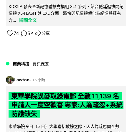
KIOXIA 發表全新記憶體擴充模組 XL1 系列，結合低延遲快閃記
憶體 XL-FLASH 與 CXL 介面，將快閃記憶體轉化為記憶體擴充
閱讀全文
方...
74
5
分享
↗
商業科技
資訊保安
Lawton
15 小時
東華學院誤發取錄電郵 全數 11,139 名
申請人一度空歡喜 專家:人為疏忽+系統
防護缺失
東華學院今日（5 日）大學聯招放榜之際，因人為疏忽向全數