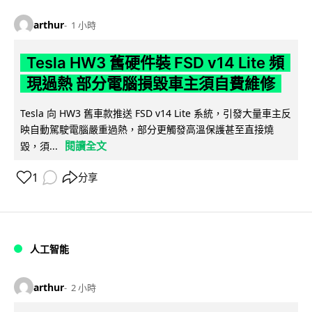
arthur
1 小時
Tesla HW3 舊硬件裝 FSD v14 Lite 頻
現過熱 部分電腦損毀車主須自費維修
Tesla 向 HW3 舊車款推送 FSD v14 Lite 系統，引發大量車主反
映自動駕駛電腦嚴重過熱，部分更觸發高溫保護甚至直接燒
閱讀全文
毀，須...
1
分享
人工智能
arthur
2 小時