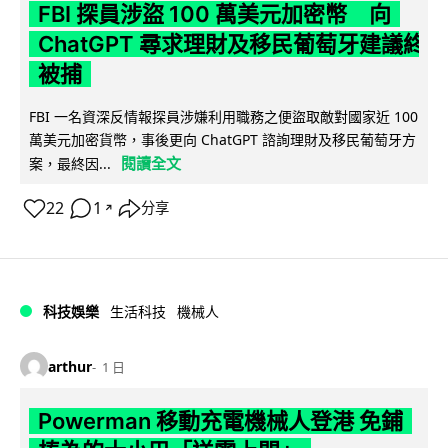
FBI 探員涉盜 100 萬美元加密幣 向
ChatGPT 尋求理財及移民葡萄牙建議終
被捕
FBI 一名資深反情報探員涉嫌利用職務之便盜取敵對國家近 100
萬美元加密貨幣，事後更向 ChatGPT 諮詢理財及移民葡萄牙方
閱讀全文
案，最終因...
22
1
分享
↗
科技娛樂
生活科技
機械人
arthur
1 日
Powerman 移動充電機械人登港 免鋪