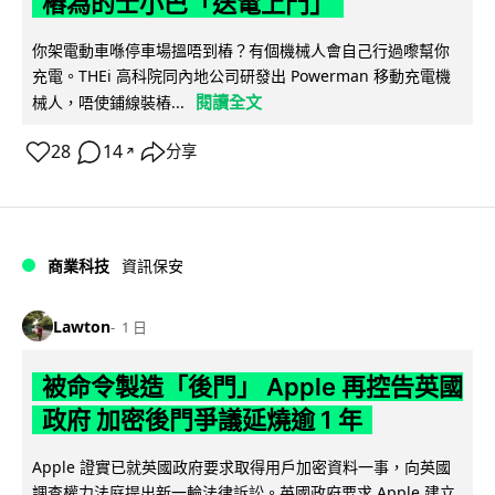
樁為的士小巴「送電上門」
你架電動車喺停車場搵唔到樁？有個機械人會自己行過嚟幫你
充電。THEi 高科院同內地公司研發出 Powerman 移動充電機
閱讀全文
械人，唔使鋪線裝樁...
28
14
分享
↗
商業科技
資訊保安
Lawton
1 日
被命令製造「後門」 Apple 再控告英國
政府 加密後門爭議延燒逾 1 年
Apple 證實已就英國政府要求取得用戶加密資料一事，向英國
調查權力法庭提出新一輪法律訴訟。英國政府要求 Apple 建立