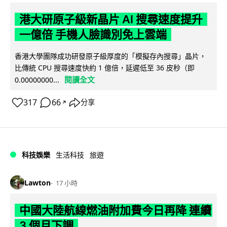
港大研原子級新晶片 AI 搜尋速度提升
一億倍 手機人臉識別免上雲端
香港大學團隊成功研發原子級厚度的「模擬存內搜尋」晶片，
比傳統 CPU 搜尋速度快約 1 億倍，延遲低至 36 皮秒（即
閱讀全文
0.00000000...
317
66
分享
↗
科技娛樂
生活科技
旅遊
Lawton
17 小時
中國大陸航線燃油附加費今日再降 連續
3 個月下調