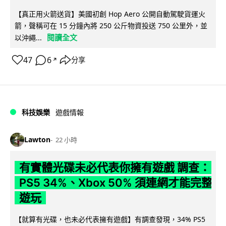
【真正用火箭送貨】美國初創 Hop Aero 公開自動駕駛貨運火
箭，聲稱可在 15 分鐘內將 250 公斤物資投送 750 公里外，並
閱讀全文
以沖繩...
47
6
分享
↗
科技娛樂
遊戲情報
Lawton
22 小時
有實體光碟未必代表你擁有遊戲 調查：
PS5 34%、Xbox 50% 須連網才能完整
遊玩
【就算有光碟，也未必代表擁有遊戲】有調查發現，34% PS5