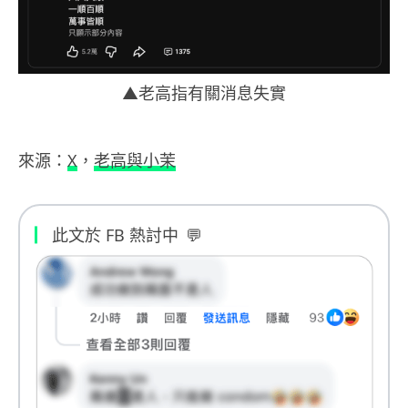
▲老高指有關消息
失實
來源：
X
，
老高與小茉
此文於 FB 熱討中
💬