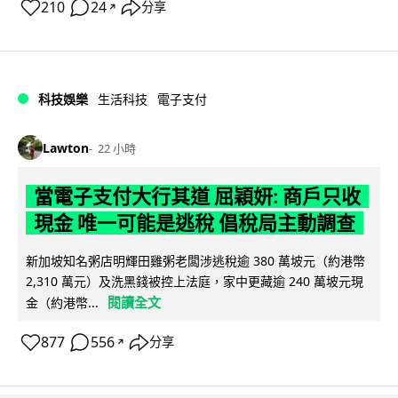
210
24
分享
↗
科技娛樂
生活科技
電子支付
Lawton
22 小時
當電子支付大行其道 屈穎妍: 商戶只收
現金 唯一可能是逃稅 倡稅局主動調查
新加坡知名粥店明輝田雞粥老闆涉逃稅逾 380 萬坡元（約港幣
2,310 萬元）及洗黑錢被控上法庭，家中更藏逾 240 萬坡元現
閱讀全文
金（約港幣...
877
556
分享
↗