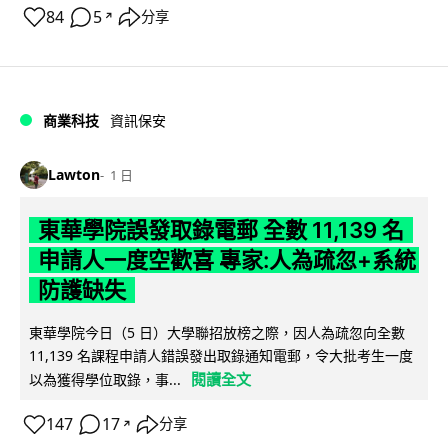
84
5
分享
↗
商業科技
資訊保安
Lawton
1 日
東華學院誤發取錄電郵 全數 11,139 名
申請人一度空歡喜 專家:人為疏忽+系統
防護缺失
東華學院今日（5 日）大學聯招放榜之際，因人為疏忽向全數
11,139 名課程申請人錯誤發出取錄通知電郵，令大批考生一度
閱讀全文
以為獲得學位取錄，事...
147
17
分享
↗