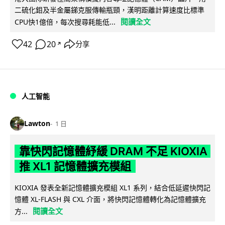
二硫化鉬及半金屬銻克服傳輸瓶頸，漢明距離計算速度比標準
閱讀全文
CPU快1億倍，每次搜尋耗能低...
42
20
分享
↗
人工智能
Lawton
1 日
靠快閃記憶體紓緩 DRAM 不足 KIOXIA
推 XL1 記憶體擴充模組
KIOXIA 發表全新記憶體擴充模組 XL1 系列，結合低延遲快閃記
憶體 XL-FLASH 與 CXL 介面，將快閃記憶體轉化為記憶體擴充
閱讀全文
方...