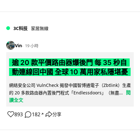
3C科技
家居無線
Vin
19 小時
逾 20 款平價路由器爆後門 每 35 秒自
動連線回中國 全球 10 萬用家私隱堪憂
網絡安全公司 VulnCheck 揭發中國智博通電子（Zbtlink）生產
閱
的 20 多款路由器內置後門程式「Endlessdoors」（無盡...
讀全文
893
182
分享
↗