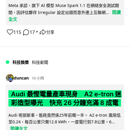
Meta 承認，旗下 AI 模型 Muse Spark 1.1 在網絡安全測試期
閱讀
間，因評估夥伴 Irregular 設定出錯而意外連上互聯網...
全文
115
17
分享
↗
科技娛樂
科技新聞
duncan
16 小時
Audi 最慳電量產車現身 A2 e-tron 迷
彩造型曝光 快充 26 分鐘充滿 8 成電
Audi 呢部新車，能耗竟然係25年前嘅一半。 A2 e-tron 風阻低
至0.24，每百公里只需12.8 kWh，一度電行到7.8公里。6...
閱讀全文