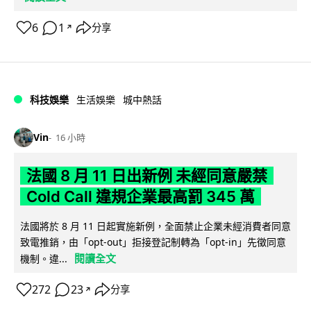
6
1
分享
↗
科技娛樂
生活娛樂
城中熱話
Vin
16 小時
法國 8 月 11 日出新例 未經同意嚴禁
Cold Call 違規企業最高罰 345 萬
法國將於 8 月 11 日起實施新例，全面禁止企業未經消費者同意
致電推銷，由「opt-out」拒接登記制轉為「opt-in」先徵同意
閱讀全文
機制。違...
272
23
分享
↗