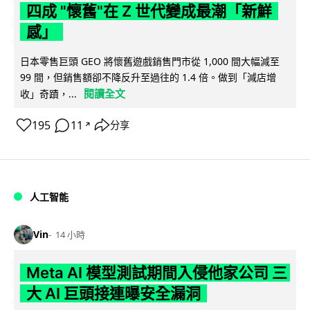
四成 "懷舊"在 Z 世代變成最潮「新鮮
感」
日本零售巨頭 GEO 將懷舊遊戲銷售門市從 1,000 間大幅減至
99 間，但銷售額卻不降反升至過往的 1.4 倍。做到「減店增
閱讀全文
收」奇蹟，...
195
11
分享
↗
人工智能
Vin
14 小時
Meta AI 模型測試期間入侵他家公司 三
大 AI 巨頭接連曝安全漏洞