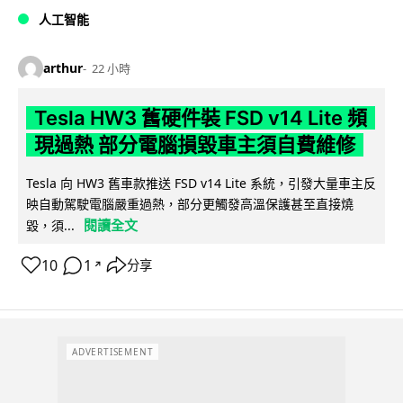
人工智能
arthur
22 小時
Tesla HW3 舊硬件裝 FSD v14 Lite 頻
現過熱 部分電腦損毀車主須自費維修
Tesla 向 HW3 舊車款推送 FSD v14 Lite 系統，引發大量車主反
映自動駕駛電腦嚴重過熱，部分更觸發高溫保護甚至直接燒
閱讀全文
毀，須...
10
1
分享
↗
ADVERTISEMENT