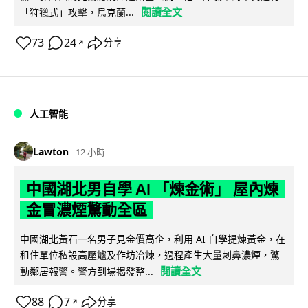
閱讀全文
「狩獵式」攻擊，烏克蘭...
73
24
分享
↗
人工智能
Lawton
12 小時
中國湖北男自學 AI 「煉金術」 屋內煉
金冒濃煙驚動全區
中國湖北黃石一名男子見金價高企，利用 AI 自學提煉黃金，在
租住單位私設高壓爐及作坊冶煉，過程產生大量刺鼻濃煙，驚
閱讀全文
動鄰居報警。警方到場揭發整...
88
7
分享
↗