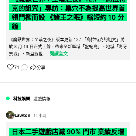
克的詛咒」專訪：巢穴不為提高世界首
領門檻而設 《諸王之眠》縮短約 10 分
鐘
《魔獸世界：至暗之夜》版本更新 12.1「烏拉特克的詛咒」將
於 8 月 13 日正式上線，帶來全新區域「盤蛇島」、地城「毒牙
閱讀全文
祭壇」、新型態世...
71
分享
科技娛樂
遊戲情報
Lawton
14 小時
日本二手遊戲店減 90% 門市 業績反增