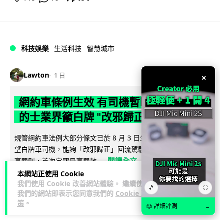
科技娛樂
生活科技
智慧城市
Lawton
1 日
×
網約車條例生效 有司機暫時停工避風頭
的士業界籲白牌 "改邪歸正"
規管網約車法例大部分條文已於 8 月 3 日生效，的士業界就期
望白牌車司機，能夠「改邪歸正」回流駕駛的士。新例大幅提
閱讀全文
高罰則，首次定罪最高罰款...
本網站正使用 Cookie
207
147
分享
我們使用 Cookie 改善網站體驗。 繼續使用
↗
🎵
⛶
我們的網站即表示您同意我們的
Cookie 政
策
。
📖 詳細評測
→