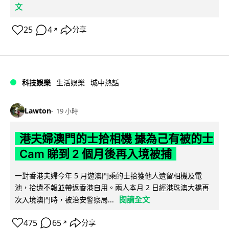
文
25
4
分享
↗
科技娛樂
生活娛樂
城中熱話
Lawton
19 小時
港夫婦澳門的士拾相機 據為己有被的士
Cam 睇到 2 個月後再入境被捕
一對香港夫婦今年 5 月遊澳門乘的士拾獲他人遺留相機及電
池，拾遺不報並帶返香港自用。兩人本月 2 日經港珠澳大橋再
閱讀全文
次入境澳門時，被治安警察局...
475
65
分享
↗