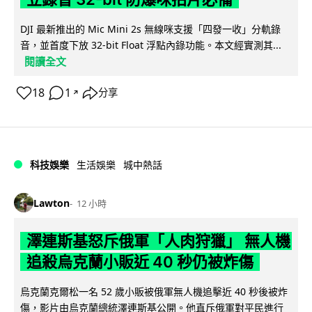
DJI 最新推出的 Mic Mini 2s 無線咪支援「四發一收」分軌錄
音，並首度下放 32-bit Float 浮點內錄功能。本文經實測其...
閱讀全文
18
1
分享
↗
科技娛樂
生活娛樂
城中熱話
Lawton
12 小時
澤連斯基怒斥俄軍「人肉狩獵」 無人機
追殺烏克蘭小販近 40 秒仍被炸傷
烏克蘭克爾松一名 52 歲小販被俄軍無人機追擊近 40 秒後被炸
傷，影片由烏克蘭總統澤連斯基公開。他直斥俄軍對平民進行