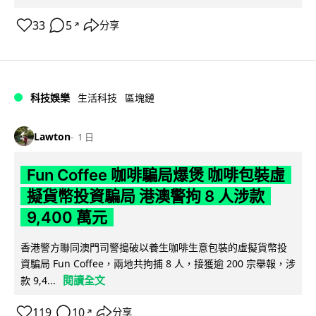
33
5
分享
↗
科技娛樂
生活科技
區塊鏈
Lawton
1 日
Fun Coffee 咖啡騙局爆煲 咖啡包裝虛
擬貨幣投資騙局 港澳警拘 8 人涉款
9,400 萬元
香港警方聯同澳門司警搗破以養生咖啡生意包裝的虛擬貨幣投
資騙局 Fun Coffee，兩地共拘捕 8 人，接獲逾 200 宗舉報，涉
閱讀全文
款 9,4...
119
10
分享
↗