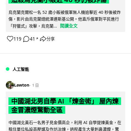
烏克蘭克爾松一名 52 歲小販被俄軍無人機追擊近 40 秒後被炸
傷，影片由烏克蘭總統澤連斯基公開。他直斥俄軍對平民進行
閱讀全文
「狩獵式」攻擊，烏克蘭...
119
41
分享
↗
人工智能
Lawton
1 日
中國湖北男自學 AI 「煉金術」 屋內煉
金冒濃煙驚動全區
中國湖北黃石一名男子見金價高企，利用 AI 自學提煉黃金，在
租住單位私設高壓爐及作坊冶煉，過程產生大量刺鼻濃煙，驚