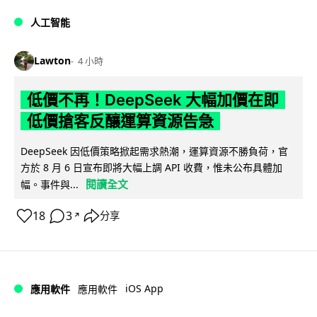
人工智能
Lawton
4 小時
低價不再！DeepSeek 大幅加價在即
低價搶客反釀運算資源告急
DeepSeek 因低價策略掀起需求熱潮，運算資源不勝負荷，官
方於 8 月 6 日宣布即將大幅上調 API 收費，惟未公布具體加
閱讀全文
幅。事件與...
18
3
分享
↗
iOS App
應用軟件
應用軟件