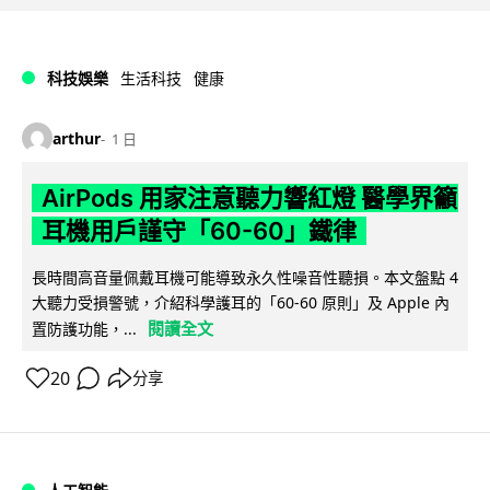
科技娛樂
生活科技
健康
arthur
1 日
AirPods 用家注意聽力響紅燈 醫學界籲
耳機用戶謹守「60-60」鐵律
長時間高音量佩戴耳機可能導致永久性噪音性聽損。本文盤點 4
大聽力受損警號，介紹科學護耳的「60-60 原則」及 Apple 內
閱讀全文
置防護功能，...
20
分享