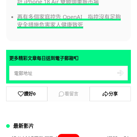
計 iPhone 18 Air 雙鏡頭重振市場
再有多個家庭控告 OpenAI 指控沒有足夠
安全措施危害家人健康致死
📮
更多精彩文章每日送到電子郵箱
讚好
0
看留言
分享
最新影片