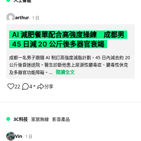
人工智能
arthur
1 日
AI 減肥餐單配合高強度操練 成都男
45 日減 20 公斤後多器官衰竭
成都一名男子跟隨 AI 制訂高強度減脂計劃，45 日內減去約 20
公斤後昏迷送院。醫生診斷他患上尿源性膿毒症、膿毒性休克
閱讀全文
及多器官功能障礙。...
22
4
分享
↗
3C科技
家居無線
影音產品
Vin
1 日