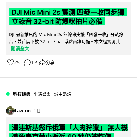
DJI Mic Mini 2s 實測 四發一收同步獨
立錄音 32-bit 防爆咪拍片必備
DJI 最新推出的 Mic Mini 2s 無線咪支援「四發一收」分軌錄
音，並首度下放 32-bit Float 浮點內錄功能。本文經實測其...
閱讀全文
251
1
分享
↗
科技娛樂
生活娛樂
城中熱話
Lawton
1 日
澤連斯基怒斥俄軍「人肉狩獵」 無人機
追殺烏克蘭小販近 40 秒仍被炸傷