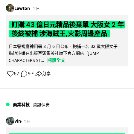
Lawton
1 日
訂購 43 億日元精品後棄單 大阪女 2 年
後終被捕 涉海賊王,火影周邊產品
日本警視廳神田署 8 月 6 日公布，拘捕一名 32 歲大阪女子，
指她涉嫌在出版巨頭集英社旗下官方網店「JUMP
閱讀全文
CHARACTERS ST...
67
9
分享
↗
商業科技
資訊保安
Vin
1 日