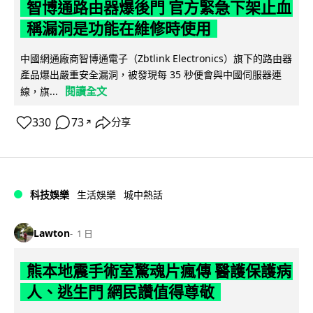
智博通路由器爆後門 官方緊急下架止血
稱漏洞是功能在維修時使用
中國網通廠商智博通電子（Zbtlink Electronics）旗下的路由器
產品爆出嚴重安全漏洞，被發現每 35 秒便會與中國伺服器連
閱讀全文
線，旗...
330
73
分享
↗
科技娛樂
生活娛樂
城中熱話
Lawton
1 日
熊本地震手術室驚魂片瘋傳 醫護保護病
人、逃生門 網民讚值得尊敬