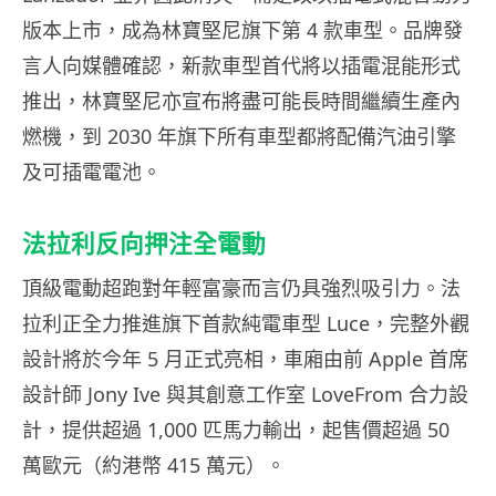
版本上市，成為林寶堅尼旗下第 4 款車型。品牌發
言人向媒體確認，新款車型首代將以插電混能形式
推出，林寶堅尼亦宣布將盡可能長時間繼續生產內
燃機，到 2030 年旗下所有車型都將配備汽油引擎
及可插電電池。
法拉利反向押注全電動
頂級電動超跑對年輕富豪而言仍具強烈吸引力。法
拉利正全力推進旗下首款純電車型 Luce，完整外觀
設計將於今年 5 月正式亮相，車廂由前 Apple 首席
設計師 Jony Ive 與其創意工作室 LoveFrom 合力設
計，提供超過 1,000 匹馬力輸出，起售價超過 50
萬歐元（約港幣 415 萬元）。