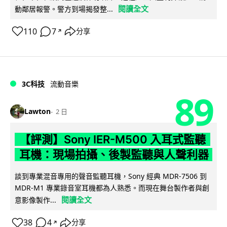
閱讀全文
動鄰居報警。警方到場揭發整...
110
7
分享
↗
3C科技
流動音樂
89
Lawton
2 日
【評測】Sony IER-M500 入耳式監聽
耳機：現場拍攝、後製監聽與人聲利器
談到專業混音專用的聲音監聽耳機，Sony 經典 MDR-7506 到
MDR-M1 專業錄音室耳機都為人熟悉。而現在舞台製作者與創
閱讀全文
意影像製作...
38
4
分享
↗