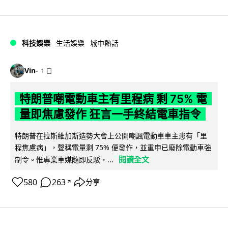
科技娛樂
生活娛樂
城中熱話
Vin
1 日
特朗普嘲電動車主有里程病 剩 75% 電
量即焦慮發作 狂言一手終結電車指令
特朗普在拉斯維加斯造勢大會上公開嘲諷電動車車主患有「里
程焦慮病」，聲稱電量剩 75% 便發作，並重申已廢除電動車強
閱讀全文
制令。惟專業車媒隨即反駁，...
580
263
分享
↗