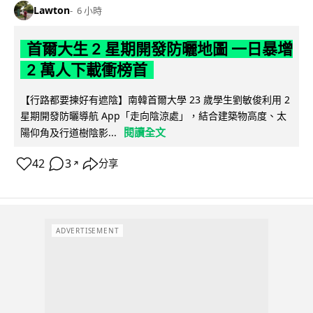
Lawton
6 小時
首爾大生 2 星期開發防曬地圖 一日暴增
2 萬人下載衝榜首
【行路都要揀好有遮陰】南韓首爾大學 23 歲學生劉敏俊利用 2
星期開發防曬導航 App「走向陰涼處」，結合建築物高度、太
閱讀全文
陽仰角及行道樹陰影...
42
3
分享
↗
ADVERTISEMENT