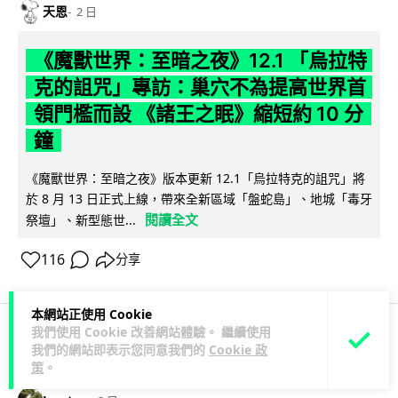
天恩
2 日
《魔獸世界：至暗之夜》12.1 「烏拉特
克的詛咒」專訪：巢穴不為提高世界首
領門檻而設 《諸王之眠》縮短約 10 分
鐘
《魔獸世界：至暗之夜》版本更新 12.1「烏拉特克的詛咒」將
於 8 月 13 日正式上線，帶來全新區域「盤蛇島」、地城「毒牙
閱讀全文
祭壇」、新型態世...
116
分享
本網站正使用 Cookie
我們使用 Cookie 改善網站體驗。 繼續使用
我們的網站即表示您同意我們的
Cookie 政
科技娛樂
遊戲情報
策
。