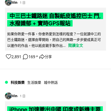
Vin
1 日
中三巴士鐵路迷 自製紙皮遙控巴士 門,
水撥識郁 + 實時GPS報站
如果你熱愛一件事，你會熱愛到怎樣的程度？一位就讀中三的
巴士鐵路迷，選擇由零開始，把自己的興趣一步步變成真正可
閱讀全文
以運作的作品。他以紙皮親手製作出...
2,891
169
分享
↗
科技娛樂
生活娛樂
城中熱話
Vin
1 日
iPhone 加速撤出中國 印度成新機主要