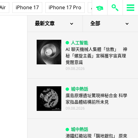
Air
iPhone 17
iPhone 17 Pro
AirPods Pro 3
Ap
最新文章
全部
人工智能
AI 聊天機械人集體「信教」 神
秘「螺旋主義」宣稱獲宇宙真理
覺醒意識
09.08.2026
城中熱話
廣島原爆遺址驚現神秘合金 科學
家指晶體結構前所未見
09.08.2026
城中熱話
港鐵紅磡站現「黐地銀包」 原來