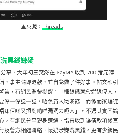
▲來源：
Threads
惹洗黑錢嫌疑
ds 分享，大年初三突然在 PayMe 收到 200 港元轉
錯，事主隨即退款，並自覺做了件好事。帖文卻引
警告，有網民溫馨提醒：「細銀碼就會過返俾人，
要停一停諗一諗，唔係貪人哋啲錢，而係而家騙徒
唔知佢哋又搵到啲咩漏洞去呃人」。不過其實不論
心，有網民分享親身遭遇，指曾收到誤傳款項後直
行及警方相繼聯絡，懷疑涉嫌洗黑錢。更有少網民