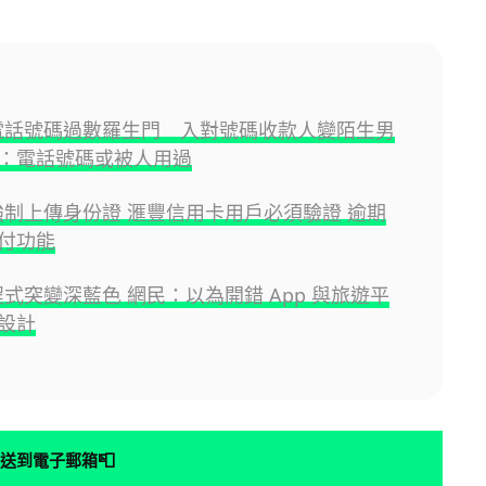
e 電話號碼過數羅生門 入對號碼收款人變陌生男
：電話號碼或被人用過
e 強制上傳身份證 滙豐信用卡用戶必須驗證 逾期
付功能
 程式突變深藍色 網民：以為開錯 App 與旅遊平
設計
📮
送到電子郵箱