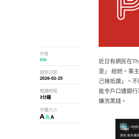
作者
Vin
近日有網民在Th
是」 給她。事
發佈日期
2026-02-25
己幾抵讚」。不
能令戶口遭銀行
閱讀時間
3分鐘
嫌洗黑錢。
字體大小
A
A
A