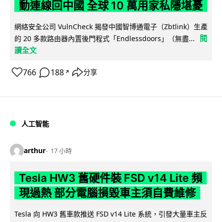
動連線回中國 全球 10 萬用家私隱堪憂
網絡安全公司 VulnCheck 揭發中國智博通電子（Zbtlink）生產
閱
的 20 多款路由器內置後門程式「Endlessdoors」（無盡...
讀全文
766
188
分享
↗
人工智能
arthur
17 小時
Tesla HW3 舊硬件裝 FSD v14 Lite 頻
現過熱 部分電腦損毀車主須自費維修
Tesla 向 HW3 舊車款推送 FSD v14 Lite 系統，引發大量車主反