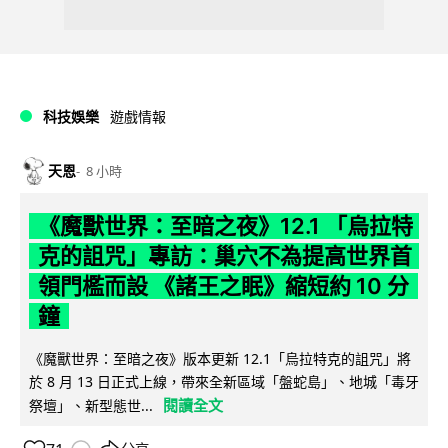
科技娛樂
遊戲情報
天恩
8 小時
《魔獸世界：至暗之夜》12.1 「烏拉特
克的詛咒」專訪：巢穴不為提高世界首
領門檻而設 《諸王之眠》縮短約 10 分
鐘
《魔獸世界：至暗之夜》版本更新 12.1「烏拉特克的詛咒」將
於 8 月 13 日正式上線，帶來全新區域「盤蛇島」、地城「毒牙
閱讀全文
祭壇」、新型態世...