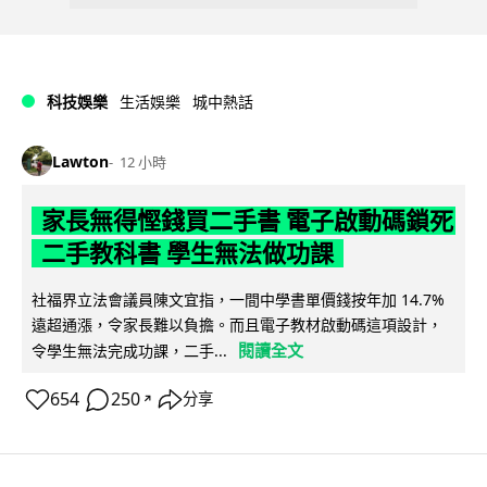
科技娛樂
生活娛樂
城中熱話
Lawton
12 小時
家長無得慳錢買二手書 電子啟動碼鎖死
二手教科書 學生無法做功課
社福界立法會議員陳文宜指，一間中學書單價錢按年加 14.7%
遠超通漲，令家長難以負擔。而且電子教材啟動碼這項設計，
閱讀全文
令學生無法完成功課，二手...
654
250
分享
↗