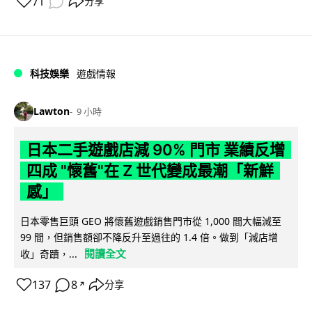
71
分享
科技娛樂
遊戲情報
Lawton
9 小時
日本二手遊戲店減 90% 門市 業績反增
四成 "懷舊"在 Z 世代變成最潮「新鮮
感」
日本零售巨頭 GEO 將懷舊遊戲銷售門市從 1,000 間大幅減至
99 間，但銷售額卻不降反升至過往的 1.4 倍。做到「減店增
閱讀全文
收」奇蹟，...
137
8
分享
↗