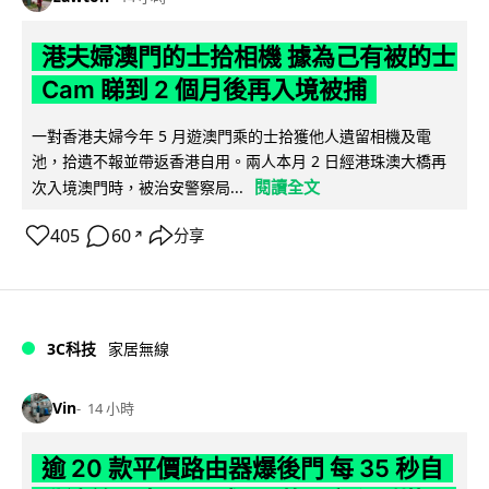
港夫婦澳門的士拾相機 據為己有被的士
Cam 睇到 2 個月後再入境被捕
一對香港夫婦今年 5 月遊澳門乘的士拾獲他人遺留相機及電
池，拾遺不報並帶返香港自用。兩人本月 2 日經港珠澳大橋再
閱讀全文
次入境澳門時，被治安警察局...
405
60
分享
↗
3C科技
家居無線
Vin
14 小時
逾 20 款平價路由器爆後門 每 35 秒自