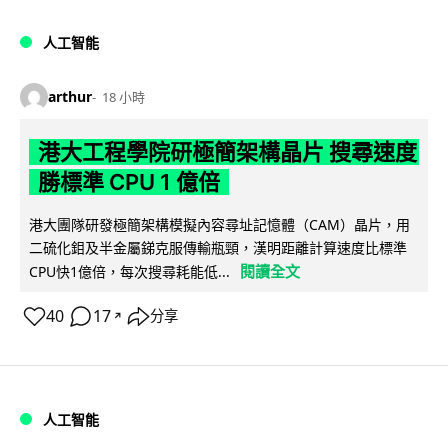
人工智能
arthur
18 小時
港大工程學院研極簡架構晶片 搜尋速度
勝標準 CPU 1 億倍
港大團隊研發極簡架構模擬內容尋址記憶體（CAM）晶片，用
二硫化鉬及半金屬銻克服傳輸瓶頸，漢明距離計算速度比標準
閱讀全文
CPU快1億倍，每次搜尋耗能低...
40
17
分享
↗
人工智能