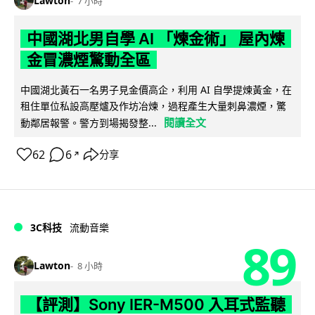
Lawton
7 小時
中國湖北男自學 AI 「煉金術」 屋內煉
金冒濃煙驚動全區
中國湖北黃石一名男子見金價高企，利用 AI 自學提煉黃金，在
租住單位私設高壓爐及作坊冶煉，過程產生大量刺鼻濃煙，驚
閱讀全文
動鄰居報警。警方到場揭發整...
62
6
分享
↗
3C科技
流動音樂
89
Lawton
8 小時
【評測】Sony IER-M500 入耳式監聽