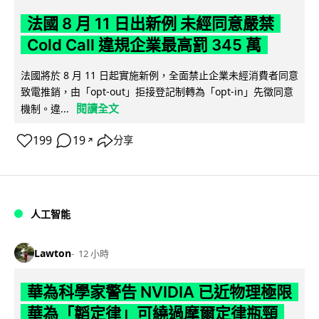
法國 8 月 11 日出新例 未經同意嚴禁
Cold Call 違規企業最高罰 345 萬
法國將於 8 月 11 日起實施新例，全面禁止企業未經消費者同意
致電推銷，由「opt-out」拒接登記制轉為「opt-in」先徵同意
閱讀全文
機制。違...
199
19
分享
↗
人工智能
Lawton
12 小時
華為科學家警告 NVIDIA 已近物理極限
華為「韜定律」可繞過摩爾定律瓶頸