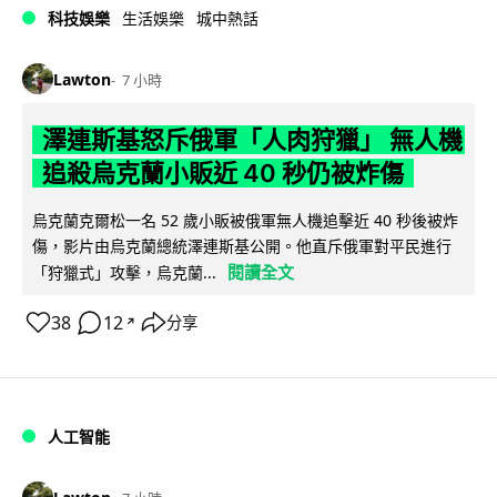
科技娛樂
生活娛樂
城中熱話
Lawton
7 小時
澤連斯基怒斥俄軍「人肉狩獵」 無人機
追殺烏克蘭小販近 40 秒仍被炸傷
烏克蘭克爾松一名 52 歲小販被俄軍無人機追擊近 40 秒後被炸
傷，影片由烏克蘭總統澤連斯基公開。他直斥俄軍對平民進行
閱讀全文
「狩獵式」攻擊，烏克蘭...
38
12
分享
↗
人工智能