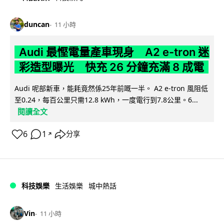
duncan
11 小時
Audi 最慳電量產車現身 A2 e-tron 迷
彩造型曝光 快充 26 分鐘充滿 8 成電
Audi 呢部新車，能耗竟然係25年前嘅一半。 A2 e-tron 風阻低
至0.24，每百公里只需12.8 kWh，一度電行到7.8公里。6...
閱讀全文
6
1
分享
↗
科技娛樂
生活娛樂
城中熱話
Vin
11 小時