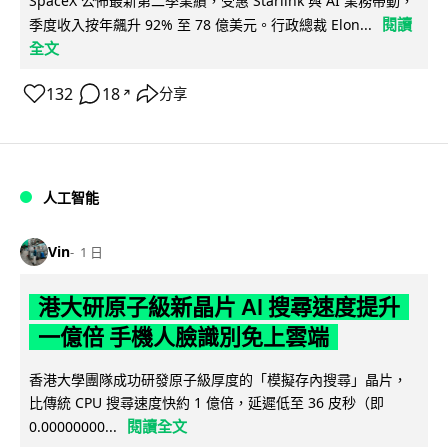
SpaceX 公佈最新第二季業績，受惠 Starlink 與 AI 業務帶動，
閱讀
季度收入按年飆升 92% 至 78 億美元。行政總裁 Elon...
全文
132
18
分享
↗
人工智能
Vin
1 日
港大研原子級新晶片 AI 搜尋速度提升
一億倍 手機人臉識別免上雲端
香港大學團隊成功研發原子級厚度的「模擬存內搜尋」晶片，
比傳統 CPU 搜尋速度快約 1 億倍，延遲低至 36 皮秒（即
閱讀全文
0.00000000...