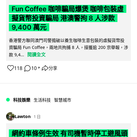
Fun Coffee 咖啡騙局爆煲 咖啡包裝虛
擬貨幣投資騙局 港澳警拘 8 人涉款
9,400 萬元
香港警方聯同澳門司警搗破以養生咖啡生意包裝的虛擬貨幣投
資騙局 Fun Coffee，兩地共拘捕 8 人，接獲逾 200 宗舉報，涉
閱讀全文
款 9,4...
118
10
分享
↗
科技娛樂
生活科技
智慧城市
Lawton
1 日
網約車條例生效 有司機暫時停工避風頭