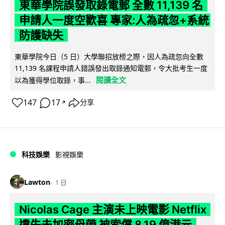
東華學院誤發取錄電郵 全數 11,139 名
申請人一度空歡喜 專家:人為疏忽+系統
防護缺失
東華學院今日（5 日）大學聯招放榜之際，因人為疏忽向全數
11,139 名課程申請人錯誤發出取錄通知電郵，令大批考生一度
閱讀全文
以為獲得學位取錄，事...
147
17
分享
↗
科技娛樂
影視娛樂
Lawton
1 日
Nicolas Cage 主演未上映電影 Netflix
遺失未加密母帶 被索償 8.19 億港元