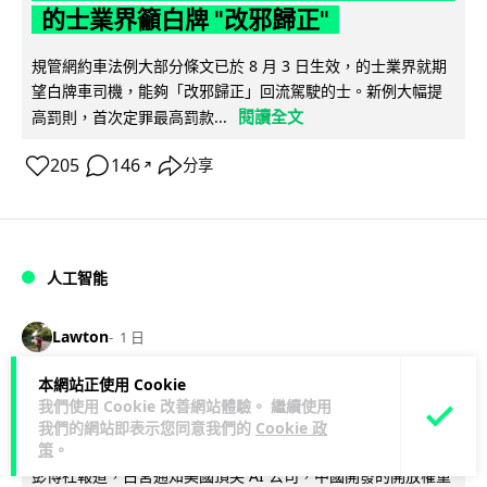
的士業界籲白牌 "改邪歸正"
規管網約車法例大部分條文已於 8 月 3 日生效，的士業界就期
望白牌車司機，能夠「改邪歸正」回流駕駛的士。新例大幅提
閱讀全文
高罰則，首次定罪最高罰款...
205
146
分享
↗
人工智能
Lawton
1 日
本網站正使用 Cookie
白宮拒測中國開放 AI 模型 業界質疑安
我們使用 Cookie 改善網站體驗。 繼續使用
全框架選擇性執行
我們的網站即表示您同意我們的
Cookie 政
策
。
彭博社報道，白宮通知美國頂尖 AI 公司，中國開發的開放權重