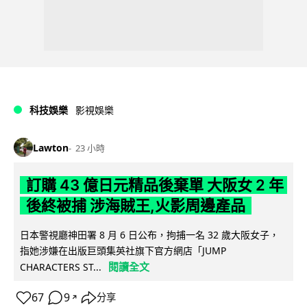
科技娛樂
影視娛樂
Lawton
23 小時
訂購 43 億日元精品後棄單 大阪女 2 年
後終被捕 涉海賊王,火影周邊產品
日本警視廳神田署 8 月 6 日公布，拘捕一名 32 歲大阪女子，
指她涉嫌在出版巨頭集英社旗下官方網店「JUMP
閱讀全文
CHARACTERS ST...
67
9
分享
↗