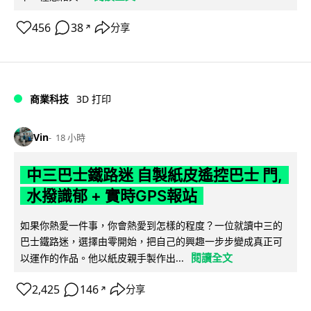
456
38
分享
↗
商業科技
3D 打印
Vin
18 小時
中三巴士鐵路迷 自製紙皮遙控巴士 門,
水撥識郁 + 實時GPS報站
如果你熱愛一件事，你會熱愛到怎樣的程度？一位就讀中三的
巴士鐵路迷，選擇由零開始，把自己的興趣一步步變成真正可
閱讀全文
以運作的作品。他以紙皮親手製作出...
2,425
146
分享
↗