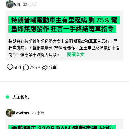
Vin
23 小時
特朗普嘲電動車主有里程病 剩 75% 電
量即焦慮發作 狂言一手終結電車指令
特朗普在拉斯維加斯造勢大會上公開嘲諷電動車車主患有「里
程焦慮病」，聲稱電量剩 75% 便發作，並重申已廢除電動車強
閱讀全文
制令。惟專業車媒隨即反駁，...
560
255
分享
↗
人工智能
Lawton
23 小時
微軟刪走 32GB RAM 遊戲建議 分析: