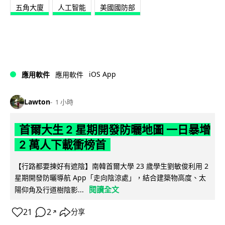
五角大廈
人工智能
美國國防部
iOS App
應用軟件
應用軟件
Lawton
1 小時
首爾大生 2 星期開發防曬地圖 一日暴增
2 萬人下載衝榜首
【行路都要揀好有遮陰】南韓首爾大學 23 歲學生劉敏俊利用 2
星期開發防曬導航 App「走向陰涼處」，結合建築物高度、太
閱讀全文
陽仰角及行道樹陰影...
21
2
分享
↗