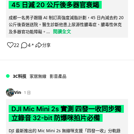
45 日減 20 公斤後多器官衰竭
成都一名男子跟隨 AI 制訂高強度減脂計劃，45 日內減去約 20
公斤後昏迷送院。醫生診斷他患上尿源性膿毒症、膿毒性休克
閱讀全文
及多器官功能障礙。...
22
4
分享
↗
3C科技
家居無線
影音產品
Vin
1 日
DJI Mic Mini 2s 實測 四發一收同步獨
立錄音 32-bit 防爆咪拍片必備
DJI 最新推出的 Mic Mini 2s 無線咪支援「四發一收」分軌錄