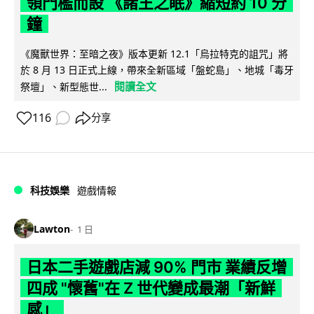
領門檻而設 《諸王之眠》縮短約 10 分
鐘
《魔獸世界：至暗之夜》版本更新 12.1「烏拉特克的詛咒」將
於 8 月 13 日正式上線，帶來全新區域「盤蛇島」、地城「毒牙
閱讀全文
祭壇」、新型態世...
116
分享
科技娛樂
遊戲情報
Lawton
1 日
日本二手遊戲店減 90% 門市 業績反增
四成 "懷舊"在 Z 世代變成最潮「新鮮
感」