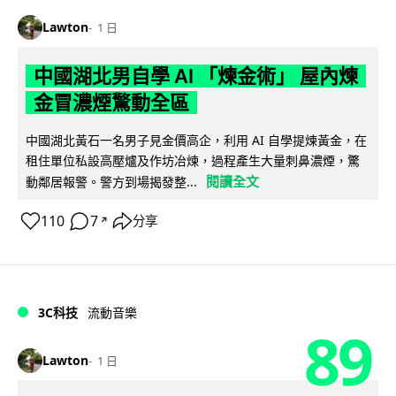
Lawton
1 日
中國湖北男自學 AI 「煉金術」 屋內煉
金冒濃煙驚動全區
中國湖北黃石一名男子見金價高企，利用 AI 自學提煉黃金，在
租住單位私設高壓爐及作坊冶煉，過程產生大量刺鼻濃煙，驚
閱讀全文
動鄰居報警。警方到場揭發整...
110
7
分享
↗
3C科技
流動音樂
89
Lawton
1 日