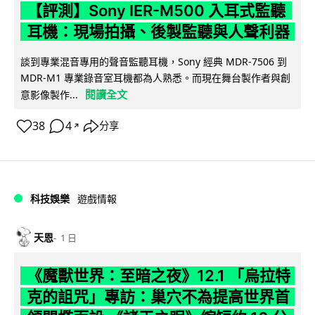
【評測】Sony IER-M500 入耳式監聽
耳機：現場拍攝、後製監聽與人聲利器
談到專業混音專用的聲音監聽耳機，Sony 經典 MDR-7506 到
MDR-M1 專業錄音室耳機都為人熟悉。而現在舞台製作者與創
閱讀全文
意影像製作...
38
4
分享
↗
科技娛樂
遊戲情報
天恩
1 日
《魔獸世界：至暗之夜》12.1 「烏拉特
克的詛咒」專訪：巢穴不為提高世界首