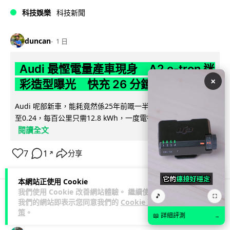
科技娛樂
科技新聞
duncan
1 日
Audi 最慳電量產車現身 A2 e-tron 迷
×
彩造型曝光 快充 26 分鐘充滿 8 成電
Audi 呢部新車，能耗竟然係25年前嘅一半。 A2 e-tron 風阻低
至0.24，每百公里只需12.8 kWh，一度電行到7.8公里。6...
閱讀全文
7
1
分享
↗
本網站正使用 Cookie
我們使用 Cookie 改善網站體驗。 繼續使用
🎵
⛶
我們的網站即表示您同意我們的
Cookie 政
科技娛樂
生活娛樂
城中熱話
策
。
📖 詳細評測
→