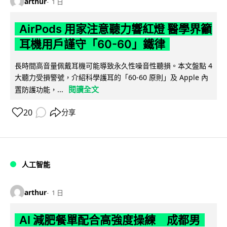
arthur
1 日
AirPods 用家注意聽力響紅燈 醫學界籲
耳機用戶謹守「60-60」鐵律
長時間高音量佩戴耳機可能導致永久性噪音性聽損。本文盤點 4
大聽力受損警號，介紹科學護耳的「60-60 原則」及 Apple 內
閱讀全文
置防護功能，...
20
分享
人工智能
arthur
1 日
AI 減肥餐單配合高強度操練 成都男