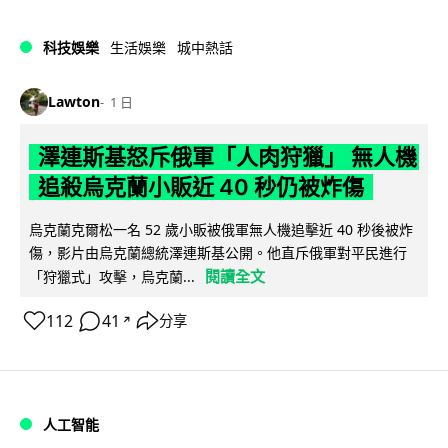
科技娛樂
生活娛樂
城中熱話
Lawton
1 日
澤連斯基怒斥俄軍「人肉狩獵」 無人機
追殺烏克蘭小販近 40 秒仍被炸傷
烏克蘭克爾松一名 52 歲小販被俄軍無人機追擊近 40 秒後被炸
傷，影片由烏克蘭總統澤連斯基公開。他直斥俄軍對平民進行
閱讀全文
「狩獵式」攻擊，烏克蘭...
112
41
分享
↗
人工智能