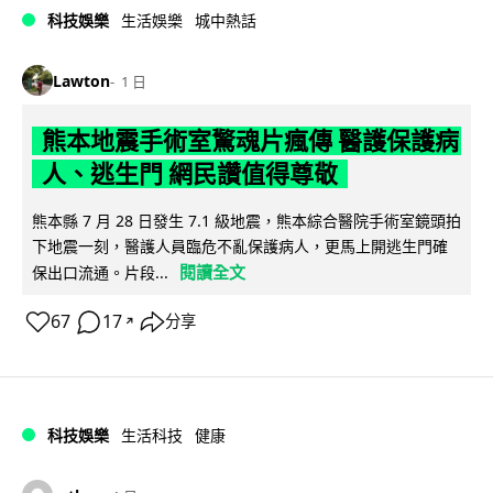
科技娛樂
生活娛樂
城中熱話
Lawton
1 日
熊本地震手術室驚魂片瘋傳 醫護保護病
人、逃生門 網民讚值得尊敬
熊本縣 7 月 28 日發生 7.1 級地震，熊本綜合醫院手術室鏡頭拍
下地震一刻，醫護人員臨危不亂保護病人，更馬上開逃生門確
閱讀全文
保出口流通。片段...
67
17
分享
↗
科技娛樂
生活科技
健康