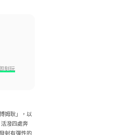
地盤偷吸煙難逃高空法眼 勞工處
出動熱感無人機 擬加 AI 人臉識
別精準...
05.08.2026
人工智能
貨運火箭 沖繩飛台灣僅需 15 分
鐘 Hop Aero 將 5...
05.08.2026
令 即刻玩
遊戲情報
有實體光碟未必代表你擁有遊戲
調查：PS5 34%、Xbox 50...
05.08.2026
博姆耿」，以
、活潑四處奔
人工智能
Elon Musk 稱 SpaceX Tesla 是
發射有彈性的