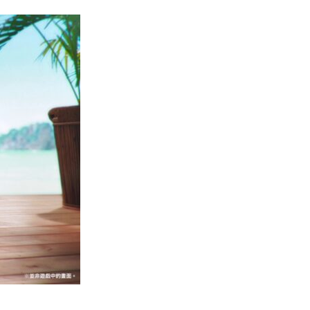
區塊鏈
Fun Coffee 咖啡騙局爆煲 咖啡
包裝虛擬貨幣投資騙局 ...
05.08.2026
智慧城市
網約車條例生效 有司機暫時停工
避風頭 的士業界籲白牌 &#8...
05.08.2026
人工智能
白宮拒測中國開放 AI 模型 業界
質疑安全框架選擇性執行
05.08.2026
人工智能