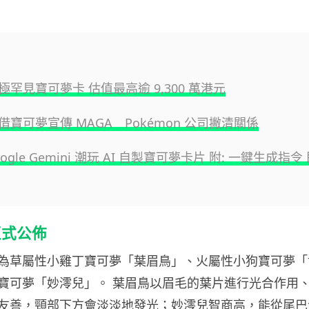
罕見寶可夢卡 估值最高逾 9,300 萬港元
寶可夢宣傳 MAGA Pokémon 公司撇清關係
oogle Gemini 潮玩 AI 自製寶可夢卡片 附: 一鍵生成指
正式公佈
為草屬性小雞丁寶可夢「葉眉鳥」、火屬性小狗寶可夢「
寶可夢「妙澪兒」。 葉眉鳥以眉毛的葉片進行光合作用
友善，頸部下方會淡淡地發光；妙澪兒智商高，能從尾巴