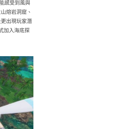
都能感受到風與
人工智能
港大工程學院研極簡架構晶片 搜
火山熔岩洞窟、
尋速度勝標準 CPU 1 億倍
段更出現玩家潛
06.08.2026
正式加入海底探
人工智能
靠快閃記憶體紓緩 DRAM 不足
KIOXIA 推 XL1 記憶體...
05.08.2026
資訊保安
東華學院誤發取錄電郵 全數
11,139 名申請人一度空歡喜 ...
05.08.2026
影視娛樂
Nicolas Cage 主演未上映電影
Netflix 遺失未加...