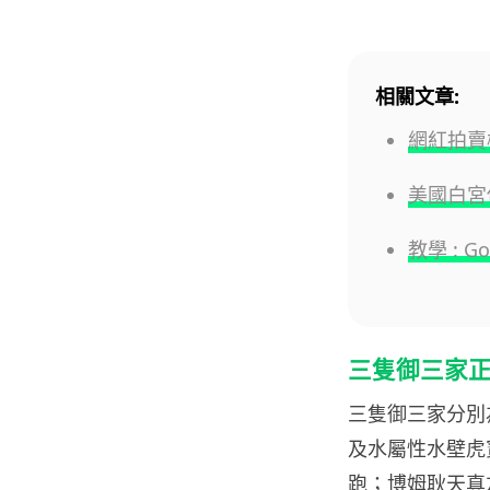
相關文章:
網紅拍賣極
美國白宮借
教學 : G
三隻御三家
三隻御三家分別
及水屬性水壁虎
跑；博姆耿天真