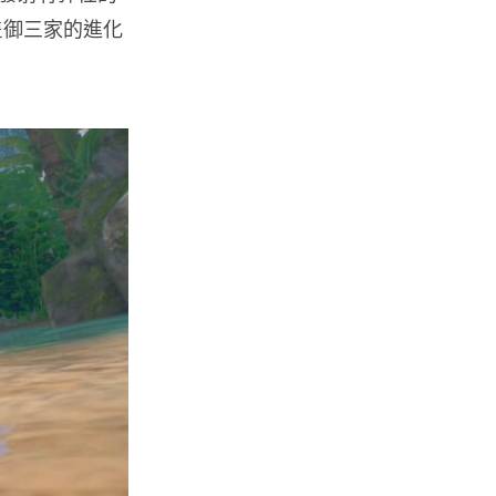
地球最強兩間硬件公...
隻御三家的進化
05.08.2026
電子支付
當電子支付大行其道 屈穎妍: 商
戶只收現金 唯一可能是逃稅 ...
05.08.2026
人工智能
FBI 探員涉盜 100 萬美元加密
幣 向 ChatGPT 尋求理財及...
05.08.2026
機械人
Powerman 移動充電機械人登港
免鋪樁為的士小巴「送電上門」
05.08.2026