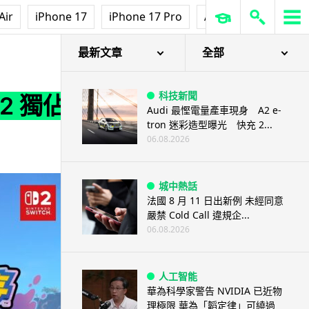
Air
iPhone 17
iPhone 17 Pro
AirPods Pro 3
Ap
最新文章
全部
科技新聞
2 獨佔
Audi 最慳電量產車現身 A2 e-
tron 迷彩造型曝光 快充 2...
06.08.2026
城中熱話
法國 8 月 11 日出新例 未經同意
嚴禁 Cold Call 違規企...
06.08.2026
人工智能
華為科學家警告 NVIDIA 已近物
理極限 華為「韜定律」可繞過