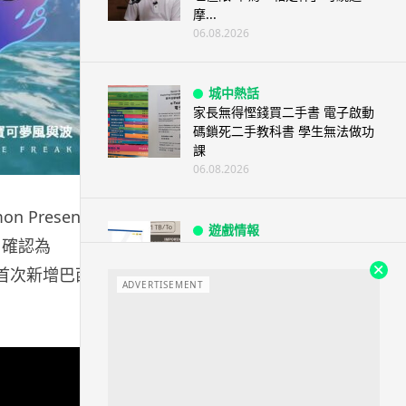
摩...
06.08.2026
城中熱話
家長無得慳錢買二手書 電子啟動
碼鎖死二手教科書 學生無法做功
課
06.08.2026
on Presents
遊戲情報
，確認為
PlayStation 確認停產實體光碟
包裝印出重要通告 2...
語言首次新增巴西
ADVERTISEMENT
06.08.2026
人工智能
Samsung 展示 Galaxy AI 新方
向 未來手機毋須輸入文字...
06.08.2026