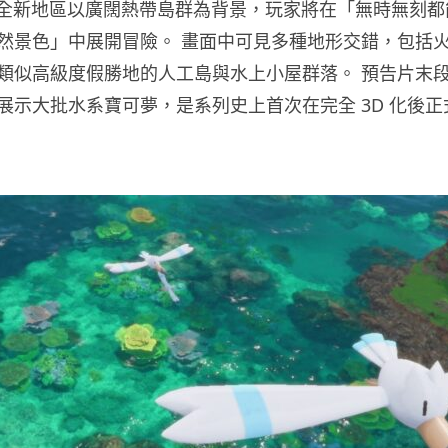
ler 揭示全新地區以廣闊熱帶島群為背景，玩家將在「無時無刻
然景色」中展開冒險。 畫面中可見多種地形交錯，包括
類似高級度假勝地的人工島與水上小屋群落。 預告片末
展示大批水系寶可夢，是系列史上首次在完全 3D 化後