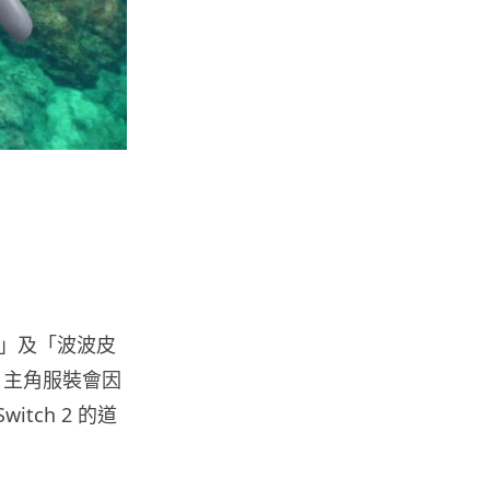
05.08.2026
人工智能
Elon Musk: SpaceX 將挑戰萬億
年收入 目標明年數據...
05.08.2026
人工智能
港大研原子級新晶片 AI 搜尋速度
提升一億倍 手機人臉識別免上雲
端
05.08.2026
」及「波波皮
 主角服裝會因
旅遊
tch 2 的道
中國大陸航線燃油附加費今日再
降 連續 3 個月下調
05.08.2026