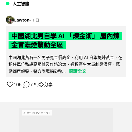
人工智能
Lawton
1 日
中國湖北男自學 AI 「煉金術」 屋內煉
金冒濃煙驚動全區
中國湖北黃石一名男子見金價高企，利用 AI 自學提煉黃金，在
租住單位私設高壓爐及作坊冶煉，過程產生大量刺鼻濃煙，驚
閱讀全文
動鄰居報警。警方到場揭發整...
106
7
分享
↗
ADVERTISEMENT