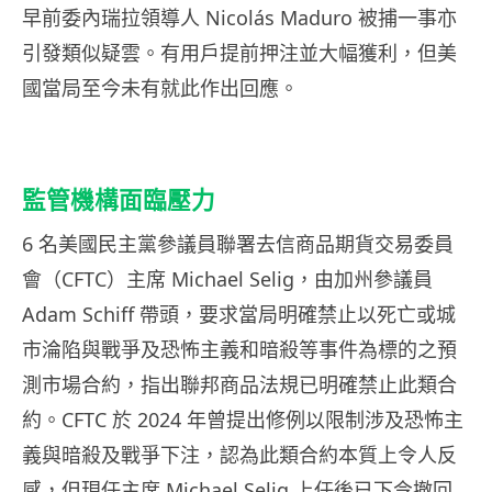
早前委內瑞拉領導人 Nicolás Maduro 被捕一事亦
引發類似疑雲。有用戶提前押注並大幅獲利，但美
國當局至今未有就此作出回應。
監管機構面臨壓力
6 名美國民主黨參議員聯署去信商品期貨交易委員
會（CFTC）主席 Michael Selig，由加州參議員
Adam Schiff 帶頭，要求當局明確禁止以死亡或城
市淪陷與戰爭及恐怖主義和暗殺等事件為標的之預
測市場合約，指出聯邦商品法規已明確禁止此類合
約。CFTC 於 2024 年曾提出修例以限制涉及恐怖主
義與暗殺及戰爭下注，認為此類合約本質上令人反
感，但現任主席 Michael Selig 上任後已下令撤回