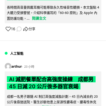
長時間高音量佩戴耳機可能導致永久性噪音性聽損。本文盤點 4
大聽力受損警號，介紹科學護耳的「60-60 原則」及 Apple 內
閱讀全文
置防護功能，...
16
分享
人工智能
arthur
23 小時
AI 減肥餐單配合高強度操練 成都男
45 日減 20 公斤後多器官衰竭
成都一名男子跟隨 AI 制訂高強度減脂計劃，45 日內減去約 20
公斤後昏迷送院。醫生診斷他患上尿源性膿毒症、膿毒性休克