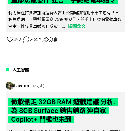
量即焦慮發作 狂言一手終結電車指令
特朗普在拉斯維加斯造勢大會上公開嘲諷電動車車主患有「里
程焦慮病」，聲稱電量剩 75% 便發作，並重申已廢除電動車強
閱讀全文
制令。惟專業車媒隨即反駁，...
452
204
分享
↗
人工智能
Lawton
18 小時
微軟刪走 32GB RAM 遊戲建議 分析:
為 8GB Surface 銷售鋪路 連自家
Copilot+ 門檻也未到