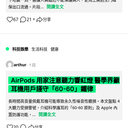
閱讀全文
保出口流通。片段...
67
21
分享
↗
科技娛樂
生活科技
健康
arthur
1 日
AirPods 用家注意聽力響紅燈 醫學界籲
耳機用戶謹守「60-60」鐵律
長時間高音量佩戴耳機可能導致永久性噪音性聽損。本文盤點 4
大聽力受損警號，介紹科學護耳的「60-60 原則」及 Apple 內
閱讀全文
置防護功能，...
20
分享