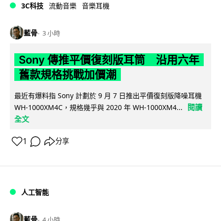
3C科技
流動音樂
音樂耳機
藍骨
3 小時
Sony 傳推平價復刻版耳筒 沿用六年
舊款規格挑戰加價潮
最近有爆料指 Sony 計劃於 9 月 7 日推出平價復刻版降噪耳機
閱讀
WH-1000XM4C，規格幾乎與 2020 年 WH-1000XM4...
全文
1
分享
人工智能
藍骨
4 小時