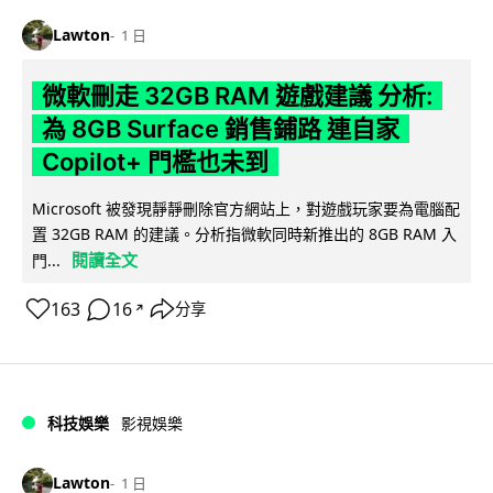
Lawton
1 日
微軟刪走 32GB RAM 遊戲建議 分析:
為 8GB Surface 銷售鋪路 連自家
Copilot+ 門檻也未到
Microsoft 被發現靜靜刪除官方網站上，對遊戲玩家要為電腦配
置 32GB RAM 的建議。分析指微軟同時新推出的 8GB RAM 入
閱讀全文
門...
163
16
分享
↗
科技娛樂
影視娛樂
Lawton
1 日