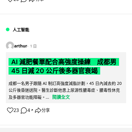
人工智能
arthur
1 日
AI 減肥餐單配合高強度操練 成都男
45 日減 20 公斤後多器官衰竭
成都一名男子跟隨 AI 制訂高強度減脂計劃，45 日內減去約 20
公斤後昏迷送院。醫生診斷他患上尿源性膿毒症、膿毒性休克
閱讀全文
及多器官功能障礙。...
23
4
分享
↗