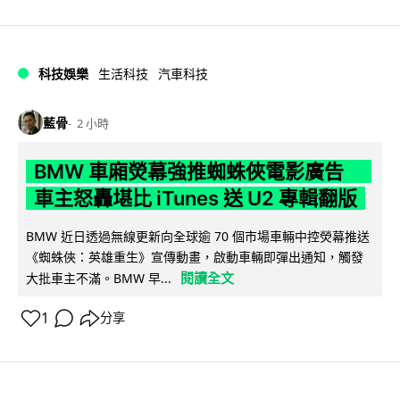
科技娛樂
生活科技
汽車科技
藍骨
2 小時
BMW 車廂熒幕強推蜘蛛俠電影廣告
車主怒轟堪比 iTunes 送 U2 專輯翻版
BMW 近日透過無線更新向全球逾 70 個市場車輛中控熒幕推送
《蜘蛛俠：英雄重生》宣傳動畫，啟動車輛即彈出通知，觸發
閱讀全文
大批車主不滿。BMW 早...
1
分享