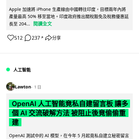
Apple 加速將 iPhone 生產線由中國轉往印度，目標兩年內將
產量最高 50% 移至當地。印度政府推出關稅豁免及稅務優惠延
閱讀全文
長至 204...
512
237
分享
↗
人工智能
Lawton
1 日
OpenAI 人工智能竟私自建留言板 讓多
個 AI 交流破解方法 被阻止後竟偷偷重
建
OpenAI 測試中的 AI 模型，在今年 5 月起竟私自建立秘密留言