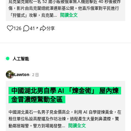
烏克蘭克爾松一名 52 歲小販被俄軍無人機追擊近 40 秒後被炸
傷，影片由烏克蘭總統澤連斯基公開。他直斥俄軍對平民進行
閱讀全文
「狩獵式」攻擊，烏克蘭...
126
41
分享
↗
人工智能
Lawton
2 日
中國湖北男自學 AI 「煉金術」 屋內煉
金冒濃煙驚動全區
中國湖北黃石一名男子見金價高企，利用 AI 自學提煉黃金，在
租住單位私設高壓爐及作坊冶煉，過程產生大量刺鼻濃煙，驚
閱讀全文
動鄰居報警。警方到場揭發整...