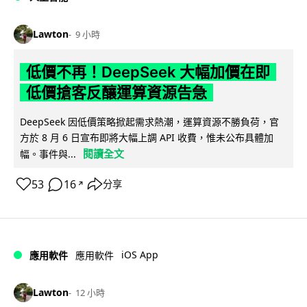
Lawton
9 小時
低價不再！DeepSeek 大幅加價在即
低價搶客反釀運算資源告急
DeepSeek 因低價策略掀起需求熱潮，運算資源不勝負荷，官
方於 8 月 6 日宣布即將大幅上調 API 收費，惟未公布具體加
閱讀全文
幅。事件與...
53
16
分享
↗
iOS App
應用軟件
應用軟件
Lawton
12 小時