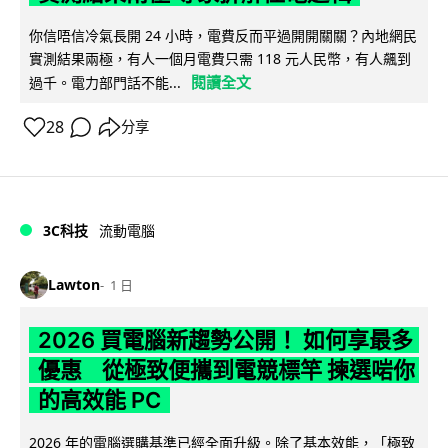
你信唔信冷氣長開 24 小時，電費反而平過開開關關？內地網民
實測結果兩極，有人一個月電費只需 118 元人民幣，有人飆到
閱讀全文
過千。電力部門話不能...
28
分享
3C科技
流動電腦
Lawton
1 日
2026 買電腦新趨勢公開！ 如何享最多
優惠 從極致便攜到電競標竿 揀選啱你
的高效能 PC
2026 年的電腦選購基準已經全面升級。除了基本效能，「極致