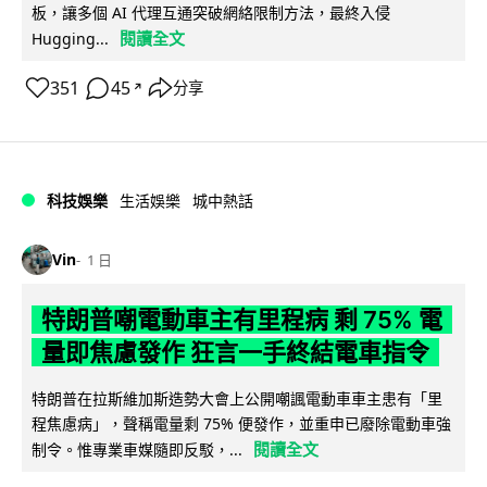
板，讓多個 AI 代理互通突破網絡限制方法，最終入侵
閱讀全文
Hugging...
351
45
分享
↗
科技娛樂
生活娛樂
城中熱話
Vin
1 日
特朗普嘲電動車主有里程病 剩 75% 電
量即焦慮發作 狂言一手終結電車指令
特朗普在拉斯維加斯造勢大會上公開嘲諷電動車車主患有「里
程焦慮病」，聲稱電量剩 75% 便發作，並重申已廢除電動車強
閱讀全文
制令。惟專業車媒隨即反駁，...