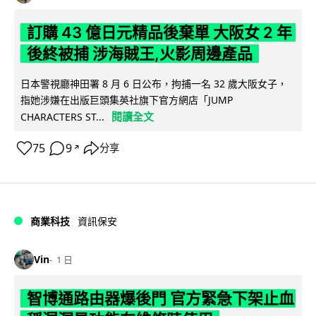
訂購 43 億日元精品後棄單 大阪女 2 年
後終被捕 涉海賊王,火影周邊產品
日本警視廳神田署 8 月 6 日公布，拘捕一名 32 歲大阪女子，
指她涉嫌在出版巨頭集英社旗下官方網店「JUMP
閱讀全文
CHARACTERS ST...
75
9
分享
↗
商業科技
資訊保安
Vin
1 日
智博通路由器爆後門 官方緊急下架止血