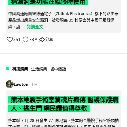
稱漏洞是功能在維修時使用
中國網通廠商智博通電子（Zbtlink Electronics）旗下的路由器
產品爆出嚴重安全漏洞，被發現每 35 秒便會與中國伺服器連
閱讀全文
線，旗...
351
78
分享
↗
科技娛樂
生活娛樂
城中熱話
Lawton
1 日
熊本地震手術室驚魂片瘋傳 醫護保護病
人、逃生門 網民讚值得尊敬
熊本縣 7 月 28 日發生 7.1 級地震，熊本綜合醫院手術室鏡頭拍
下地震一刻，醫護人員臨危不亂保護病人，更馬上開逃生門確