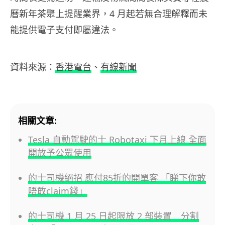
曆新年茶聚上提醒業界，4 月起若無合理解釋而未
能提供電子支付即屬違法。
資料來源：
香港電台
、
有線新聞
相關文章:
Tesla 自動駕駛的士 Robotaxi 下月上線 全面
開放予公眾使用
的士司機絕招 應付85折的開單客 「睇下你敢
唔敢claim錢」
的士司機 1 月 25 日起限放 2 部裝置 分割