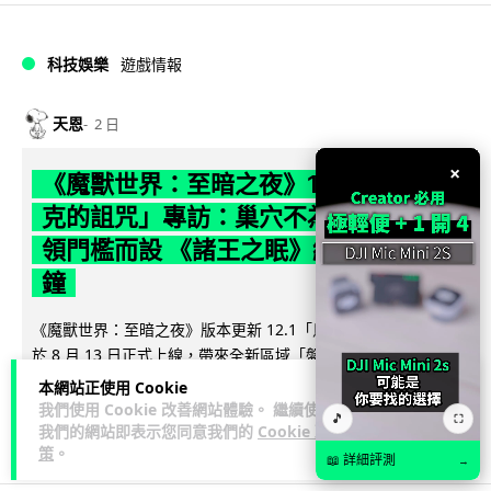
科技娛樂
遊戲情報
天恩
2 日
×
《魔獸世界：至暗之夜》12.1 「烏拉特
克的詛咒」專訪：巢穴不為提高世界首
領門檻而設 《諸王之眠》縮短約 10 分
鐘
《魔獸世界：至暗之夜》版本更新 12.1「烏拉特克的詛咒」將
於 8 月 13 日正式上線，帶來全新區域「盤蛇島」、地城「毒牙
閱讀全文
祭壇」、新型態世...
本網站正使用 Cookie
我們使用 Cookie 改善網站體驗。 繼續使用
🎵
⛶
116
分享
我們的網站即表示您同意我們的
Cookie 政
策
。
📖 詳細評測
→