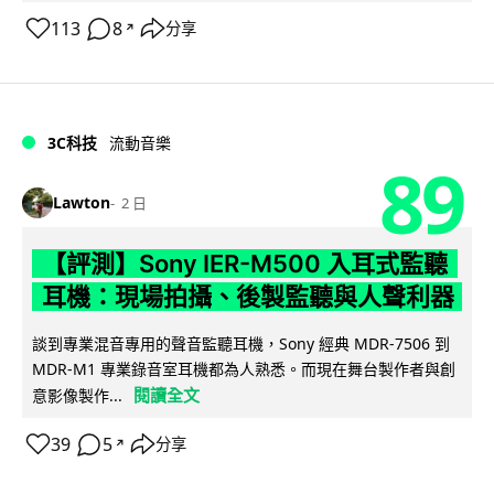
113
8
分享
↗
3C科技
流動音樂
89
Lawton
2 日
【評測】Sony IER-M500 入耳式監聽
耳機：現場拍攝、後製監聽與人聲利器
談到專業混音專用的聲音監聽耳機，Sony 經典 MDR-7506 到
MDR-M1 專業錄音室耳機都為人熟悉。而現在舞台製作者與創
閱讀全文
意影像製作...
39
5
分享
↗