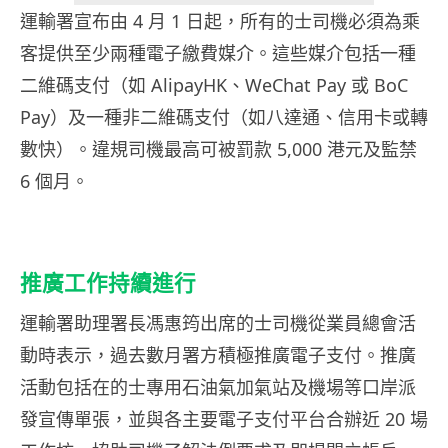
運輸署宣布由 4 月 1 日起，所有的士司機必須為乘
客提供至少兩種電子繳費媒介。這些媒介包括一種
二維碼支付（如 AlipayHK、WeChat Pay 或 BoC
Pay）及一種非二維碼支付（如八達通、信用卡或轉
數快）。違規司機最高可被罰款 5,000 港元及監禁
6 個月。
推廣工作持續進行
運輸署助理署長馮惠筠出席的士司機從業員總會活
動時表示，過去數月署方積極推廣電子支付。推廣
活動包括在的士專用石油氣加氣站及機場等口岸派
發宣傳單張，並與各主要電子支付平台合辦近 20 場