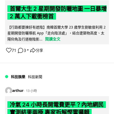
首爾大生 2 星期開發防曬地圖 一日暴增
2 萬人下載衝榜首
【行路都要揀好有遮陰】南韓首爾大學 23 歲學生劉敏俊利用 2
星期開發防曬導航 App「走向陰涼處」，結合建築物高度、太
閱讀全文
陽仰角及行道樹陰影...
71
3
分享
↗
科技娛樂
科技新聞
arthur
13 小時
冷氣 24 小時長開電費更平？內地網民
實測結果兩極 專家拆解慳電邏輯