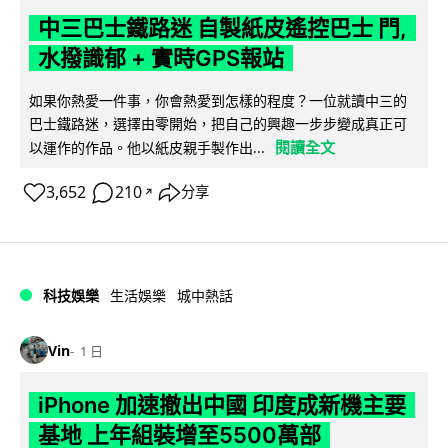
中三巴士鐵路迷 自製紙皮遙控巴士 門,
水撥識郁 + 實時GPS報站
如果你熱愛一件事，你會熱愛到怎樣的程度？一位就讀中三的
巴士鐵路迷，選擇由零開始，把自己的興趣一步步變成真正可
閱讀全文
以運作的作品。他以紙皮親手製作出...
3,652
210
分享
↗
科技娛樂
生活娛樂
城中熱話
Vin
1 日
iPhone 加速撤出中國 印度成新機主要
基地 上年組裝增至5500萬部