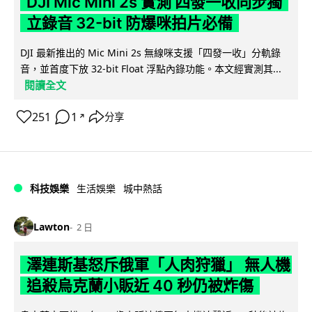
DJI Mic Mini 2s 實測 四發一收同步獨
立錄音 32-bit 防爆咪拍片必備
DJI 最新推出的 Mic Mini 2s 無線咪支援「四發一收」分軌錄
音，並首度下放 32-bit Float 浮點內錄功能。本文經實測其...
閱讀全文
251
1
分享
↗
科技娛樂
生活娛樂
城中熱話
Lawton
2 日
澤連斯基怒斥俄軍「人肉狩獵」 無人機
追殺烏克蘭小販近 40 秒仍被炸傷