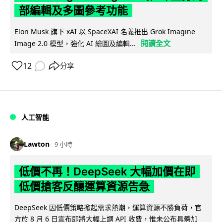
部編輯及多圖參考功能
Elon Musk 旗下 xAI 以 SpaceXAI 名義推出 Grok Imagine
閱讀全文
Image 2.0 模型，強化 AI 繪圖及編輯...
12
分享
人工智能
Lawton
9 小時
低價不再！DeepSeek 大幅加價在即
低價搶客反釀運算資源告急
DeepSeek 因低價策略掀起需求熱潮，運算資源不勝負荷，官
方於 8 月 6 日宣布即將大幅上調 API 收費，惟未公布具體加