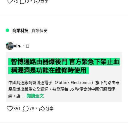
75
9
分享
↗
商業科技
資訊保安
Vin
1 日
智博通路由器爆後門 官方緊急下架止血
稱漏洞是功能在維修時使用
中國網通廠商智博通電子（Zbtlink Electronics）旗下的路由器
產品爆出嚴重安全漏洞，被發現每 35 秒便會與中國伺服器連
閱讀全文
線，旗...
351
78
分享
↗