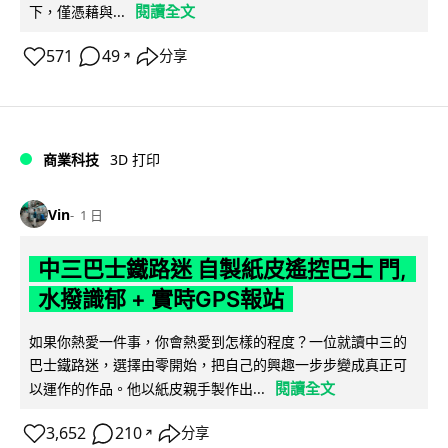
閱讀全文
下，僅憑藉與...
571
49
分享
↗
商業科技
3D 打印
Vin
1 日
中三巴士鐵路迷 自製紙皮遙控巴士 門,
水撥識郁 + 實時GPS報站
如果你熱愛一件事，你會熱愛到怎樣的程度？一位就讀中三的
巴士鐵路迷，選擇由零開始，把自己的興趣一步步變成真正可
閱讀全文
以運作的作品。他以紙皮親手製作出...
3,652
210
分享
↗