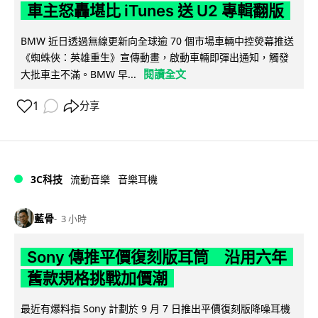
車主怒轟堪比 iTunes 送 U2 專輯翻版
BMW 近日透過無線更新向全球逾 70 個市場車輛中控熒幕推送
《蜘蛛俠：英雄重生》宣傳動畫，啟動車輛即彈出通知，觸發
閱讀全文
大批車主不滿。BMW 早...
1
分享
3C科技
流動音樂
音樂耳機
藍骨
3 小時
Sony 傳推平價復刻版耳筒 沿用六年
舊款規格挑戰加價潮
最近有爆料指 Sony 計劃於 9 月 7 日推出平價復刻版降噪耳機