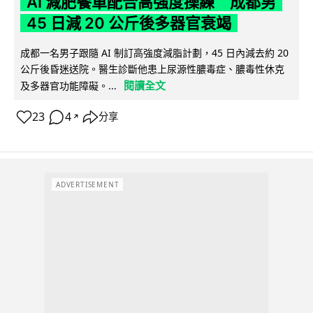
AI 減肥餐單配合高強度操練 成都男
45 日減 20 公斤後多器官衰竭
成都一名男子跟隨 AI 制訂高強度減脂計劃，45 日內減去約 20
公斤後昏迷送院。醫生診斷他患上尿源性膿毒症、膿毒性休克
閱讀全文
及多器官功能障礙。...
23
4
分享
↗
ADVERTISEMENT