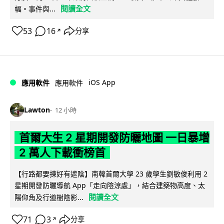
閱讀全文
幅。事件與...
53
16
分享
↗
iOS App
應用軟件
應用軟件
Lawton
12 小時
首爾大生 2 星期開發防曬地圖 一日暴增
2 萬人下載衝榜首
【行路都要揀好有遮陰】南韓首爾大學 23 歲學生劉敏俊利用 2
星期開發防曬導航 App「走向陰涼處」，結合建築物高度、太
閱讀全文
陽仰角及行道樹陰影...
71
3
分享
↗