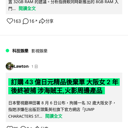
置 32GB RAM 的建議。分析指微軟同時新推出的 8GB RAM 入
閱讀全文
門...
163
16
分享
↗
科技娛樂
影視娛樂
Lawton
1 日
訂購 43 億日元精品後棄單 大阪女 2 年
後終被捕 涉海賊王,火影周邊產品
日本警視廳神田署 8 月 6 日公布，拘捕一名 32 歲大阪女子，
指她涉嫌在出版巨頭集英社旗下官方網店「JUMP
閱讀全文
CHARACTERS ST...