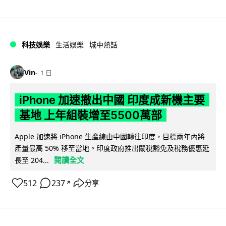
科技娛樂
生活娛樂
城中熱話
Vin
1 日
iPhone 加速撤出中國 印度成新機主要
基地 上年組裝增至5500萬部
Apple 加速將 iPhone 生產線由中國轉往印度，目標兩年內將
產量最高 50% 移至當地。印度政府推出關稅豁免及稅務優惠延
閱讀全文
長至 204...
512
237
分享
↗