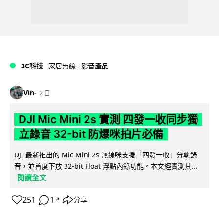
3C科技
家居無線
影音產品
Vin
2 日
DJI Mic Mini 2s 實測 四發一收同步獨
立錄音 32-bit 防爆咪拍片必備
DJI 最新推出的 Mic Mini 2s 無線咪支援「四發一收」分軌錄
音，並首度下放 32-bit Float 浮點內錄功能。本文經實測其...
閱讀全文
251
1
分享
↗