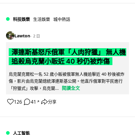
科技娛樂
生活娛樂
城中熱話
Lawton
2 日
澤連斯基怒斥俄軍「人肉狩獵」 無人機
追殺烏克蘭小販近 40 秒仍被炸傷
烏克蘭克爾松一名 52 歲小販被俄軍無人機追擊近 40 秒後被炸
傷，影片由烏克蘭總統澤連斯基公開。他直斥俄軍對平民進行
閱讀全文
「狩獵式」攻擊，烏克蘭...
126
41
分享
↗
人工智能