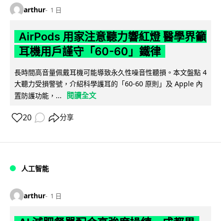
arthur
1 日
AirPods 用家注意聽力響紅燈 醫學界籲
耳機用戶謹守「60-60」鐵律
長時間高音量佩戴耳機可能導致永久性噪音性聽損。本文盤點 4
大聽力受損警號，介紹科學護耳的「60-60 原則」及 Apple 內
閱讀全文
置防護功能，...
20
分享
人工智能
arthur
1 日