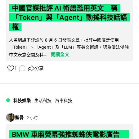
中國官媒批評 AI 術語濫用英文 稱
「Token」與「Agent」動搖科技話語
權
人民網旗下評論於 8 月 6 日發表文章，批評中國廣泛使用
「Token」、「Agent」及「LLM」等英文術語，認為做法侵蝕
閱讀全文
中文表意空間及科...
1
分享
科技娛樂
生活科技
汽車科技
藍骨
2 小時
BMW 車廂熒幕強推蜘蛛俠電影廣告