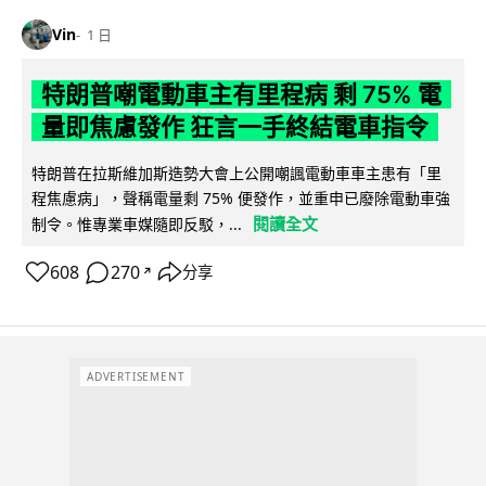
Vin
1 日
特朗普嘲電動車主有里程病 剩 75% 電
量即焦慮發作 狂言一手終結電車指令
特朗普在拉斯維加斯造勢大會上公開嘲諷電動車車主患有「里
程焦慮病」，聲稱電量剩 75% 便發作，並重申已廢除電動車強
閱讀全文
制令。惟專業車媒隨即反駁，...
608
270
分享
↗
ADVERTISEMENT