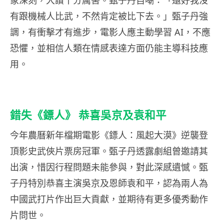
象深刻，大讚十分厲害。甄子丹自嘲：「還好我沒
有跟機械人比武，不然肯定被比下去。」甄子丹強
調，有衝擊才有進步，電影人應主動學習 AI，不應
恐懼，並相信人類在情感表達方面仍能主導科技應
用。
錯失《鏢人》 恭喜吳京及袁和平
今年農曆新年檔期電影《鏢人：風起大漠》逆襲登
頂影史武俠片票房冠軍。甄子丹透露劇組曾邀請其
出演，惜因行程問題未能參與，對此深感遺憾。甄
子丹特別恭喜主演吳京及恩師袁和平，認為兩人為
中國武打片作出巨大貢獻，並期待有更多優秀動作
片問世。