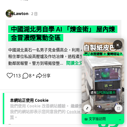
Lawton
2 日
中國湖北男自學 AI 「煉金術」 屋內煉
金冒濃煙驚動全區
×
中國湖北黃石一名男子見金價高企，利用 AI 自學提煉黃金，在
租住單位私設高壓爐及作坊冶煉，過程產生大量刺鼻濃煙，驚
閱讀全文
動鄰居報警。警方到場揭發整...
113
8
分享
↗
本網站正使用 Cookie
3C科技
流動音樂
我們使用 Cookie 改善網站體驗。 繼續使用
🎵
⛶
89
我們的網站即表示您同意我們的
Cookie 政
策
。
📖 文字版訪問
→
Lawton
2 日