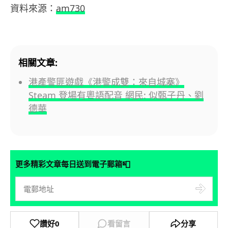
資料來源：
am730
相關文章:
港產警匪遊戲《港警成雙：來自城寨》
Steam 登場有粵語配音 網民: 似甄子丹、劉
德華
📮
更多精彩文章每日送到電子郵箱
讚好
0
看留言
分享