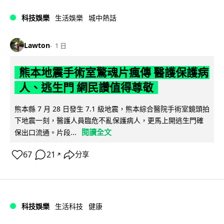
科技娛樂
生活娛樂
城中熱話
Lawton
1 日
熊本地震手術室驚魂片瘋傳 醫護保護病
人、逃生門 網民讚值得尊敬
熊本縣 7 月 28 日發生 7.1 級地震，熊本綜合醫院手術室鏡頭拍
下地震一刻，醫護人員臨危不亂保護病人，更馬上開逃生門確
閱讀全文
保出口流通。片段...
67
21
分享
↗
科技娛樂
生活科技
健康