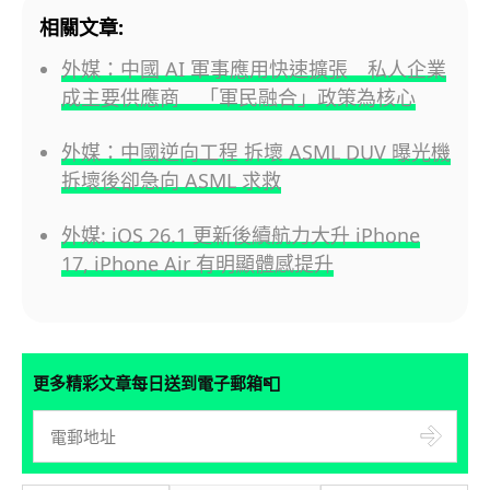
相關文章:
外媒：中國 AI 軍事應用快速擴張 私人企業
成主要供應商 「軍民融合」政策為核心
外媒：中國逆向工程 拆壞 ASML DUV 曝光機
拆壞後卻急向 ASML 求救
外媒: iOS 26.1 更新後續航力大升 iPhone
17, iPhone Air 有明顯體感提升
📮
更多精彩文章每日送到電子郵箱