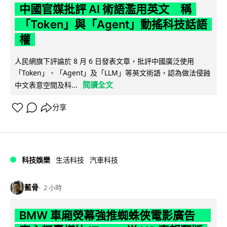
中國官媒批評 AI 術語濫用英文 稱
「Token」與「Agent」動搖科技話語
權
人民網旗下評論於 8 月 6 日發表文章，批評中國廣泛使用
「Token」、「Agent」及「LLM」等英文術語，認為做法侵蝕
閱讀全文
中文表意空間及科...
分享
科技娛樂
生活科技
汽車科技
藍骨
2 小時
BMW 車廂熒幕強推蜘蛛俠電影廣告