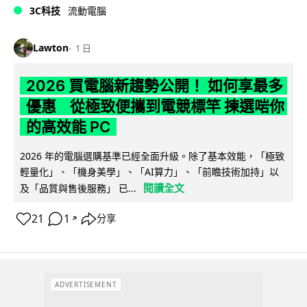
3C科技
流動電腦
Lawton
1 日
2026 買電腦新趨勢公開！ 如何享最多
優惠 從極致便攜到電競標竿 揀選啱你
的高效能 PC
2026 年的電腦選購基準已經全面升級。除了基本效能，「極致
輕量化」、「機身美學」、「AI算力」、「前瞻技術加持」以
閱讀全文
及「品質與售後服務」 已...
21
1
分享
↗
ADVERTISEMENT