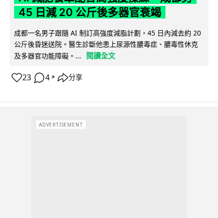
45 日減 20 公斤後多器官衰竭
成都一名男子跟隨 AI 制訂高強度減脂計劃，45 日內減去約 20
公斤後昏迷送院。醫生診斷他患上尿源性膿毒症、膿毒性休克
閱讀全文
及多器官功能障礙。...
23
4
分享
↗
ADVERTISEMENT