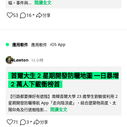
閱讀全文
幅。事件與...
53
16
分享
↗
iOS App
應用軟件
應用軟件
Lawton
12 小時
首爾大生 2 星期開發防曬地圖 一日暴增
2 萬人下載衝榜首
【行路都要揀好有遮陰】南韓首爾大學 23 歲學生劉敏俊利用 2
星期開發防曬導航 App「走向陰涼處」，結合建築物高度、太
閱讀全文
陽仰角及行道樹陰影...
71
3
分享
↗