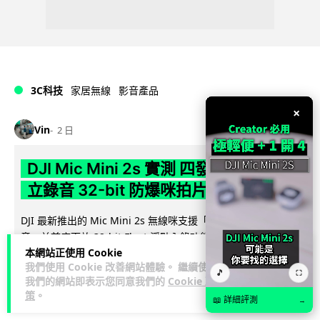
3C科技
家居無線
影音產品
×
Vin
2 日
DJI Mic Mini 2s 實測 四發一收同步獨
立錄音 32-bit 防爆咪拍片必備
DJI 最新推出的 Mic Mini 2s 無線咪支援「四發一收」分軌錄
音，並首度下放 32-bit Float 浮點內錄功能。本文經實測其...
本網站正使用 Cookie
閱讀全文
我們使用 Cookie 改善網站體驗。 繼續使用
🎵
⛶
我們的網站即表示您同意我們的
Cookie 政
251
1
分享
↗
策
。
📖 詳細評測
→