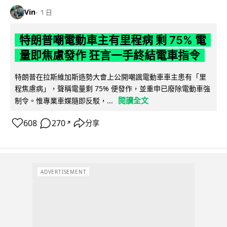
Vin
1 日
特朗普嘲電動車主有里程病 剩 75% 電
量即焦慮發作 狂言一手終結電車指令
特朗普在拉斯維加斯造勢大會上公開嘲諷電動車車主患有「里
程焦慮病」，聲稱電量剩 75% 便發作，並重申已廢除電動車強
閱讀全文
制令。惟專業車媒隨即反駁，...
608
270
分享
↗
ADVERTISEMENT