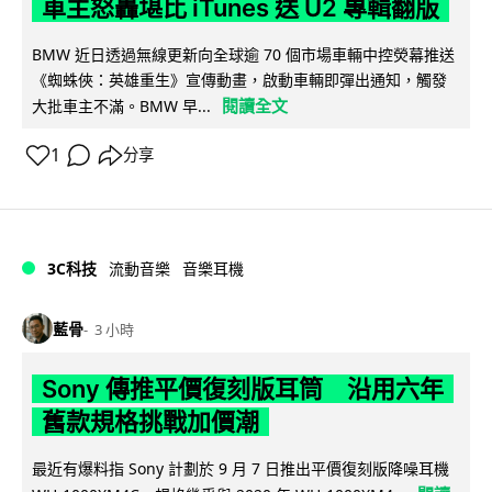
車主怒轟堪比 iTunes 送 U2 專輯翻版
BMW 近日透過無線更新向全球逾 70 個市場車輛中控熒幕推送
《蜘蛛俠：英雄重生》宣傳動畫，啟動車輛即彈出通知，觸發
閱讀全文
大批車主不滿。BMW 早...
1
分享
3C科技
流動音樂
音樂耳機
藍骨
3 小時
Sony 傳推平價復刻版耳筒 沿用六年
舊款規格挑戰加價潮
最近有爆料指 Sony 計劃於 9 月 7 日推出平價復刻版降噪耳機