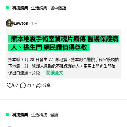
科技娛樂
生活娛樂
城中熱話
Lawton
1 日
熊本地震手術室驚魂片瘋傳 醫護保護病
人、逃生門 網民讚值得尊敬
熊本縣 7 月 28 日發生 7.1 級地震，熊本綜合醫院手術室鏡頭拍
下地震一刻，醫護人員臨危不亂保護病人，更馬上開逃生門確
閱讀全文
保出口流通。片段...
67
21
分享
↗
科技娛樂
生活科技
健康