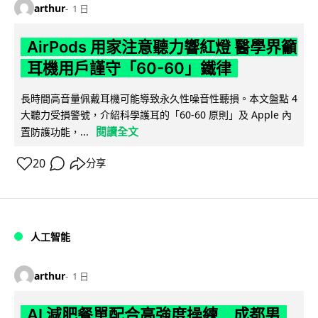
arthur
1 日
AirPods 用家注意聽力響紅燈 醫學界籲
耳機用戶謹守「60-60」鐵律
長時間高音量佩戴耳機可能導致永久性噪音性聽損。本文盤點 4
大聽力受損警號，介紹科學護耳的「60-60 原則」及 Apple 內
閱讀全文
置防護功能，...
20
分享
人工智能
arthur
1 日
AI 減肥餐單配合高強度操練 成都男