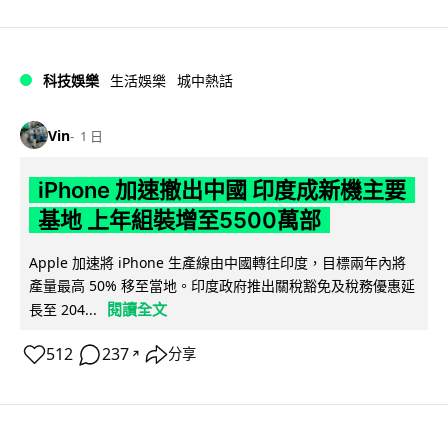
科技娛樂
生活娛樂
城中熱話
Vin
1 日
iPhone 加速撤出中國 印度成新機主要
基地 上年組裝增至5500萬部
Apple 加速將 iPhone 生產線由中國轉往印度，目標兩年內將
產量最高 50% 移至當地。印度政府推出關稅豁免及稅務優惠延
閱讀全文
長至 204...
512
237
分享
↗