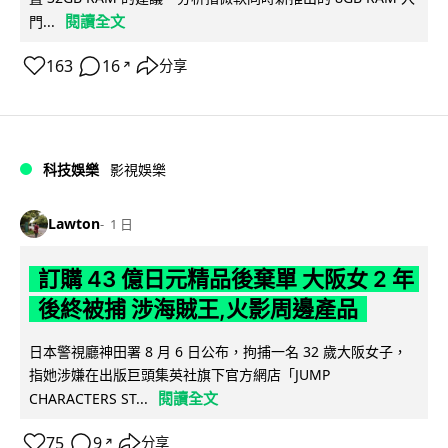
閱讀全文
門...
163
16
分享
↗
科技娛樂
影視娛樂
Lawton
1 日
訂購 43 億日元精品後棄單 大阪女 2 年
後終被捕 涉海賊王,火影周邊產品
日本警視廳神田署 8 月 6 日公布，拘捕一名 32 歲大阪女子，
指她涉嫌在出版巨頭集英社旗下官方網店「JUMP
閱讀全文
CHARACTERS ST...
75
9
分享
↗