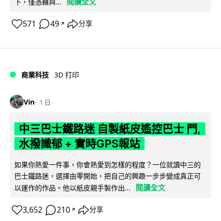
閱讀全文
下，僅憑藉與...
571
49
分享
↗
商業科技
3D 打印
Vin
1 日
中三巴士鐵路迷 自製紙皮遙控巴士 門,
水撥識郁 + 實時GPS報站
如果你熱愛一件事，你會熱愛到怎樣的程度？一位就讀中三的
巴士鐵路迷，選擇由零開始，把自己的興趣一步步變成真正可
閱讀全文
以運作的作品。他以紙皮親手製作出...
3,652
210
分享
↗