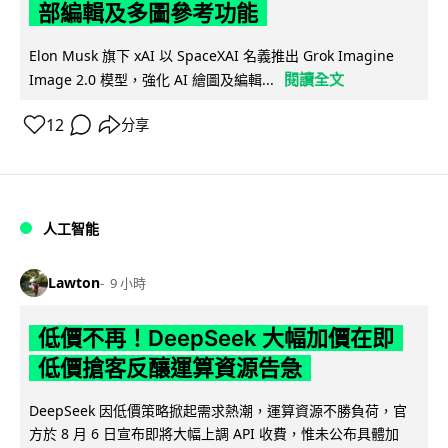
部編輯及多圖參考功能
Elon Musk 旗下 xAI 以 SpaceXAI 名義推出 Grok Imagine
閱讀全文
Image 2.0 模型，強化 AI 繪圖及編輯...
12
分享
人工智能
Lawton
9 小時
低價不再！DeepSeek 大幅加價在即
低價搶客反釀運算資源告急
DeepSeek 因低價策略掀起需求熱潮，運算資源不勝負荷，官
方於 8 月 6 日宣布即將大幅上調 API 收費，惟未公布具體加