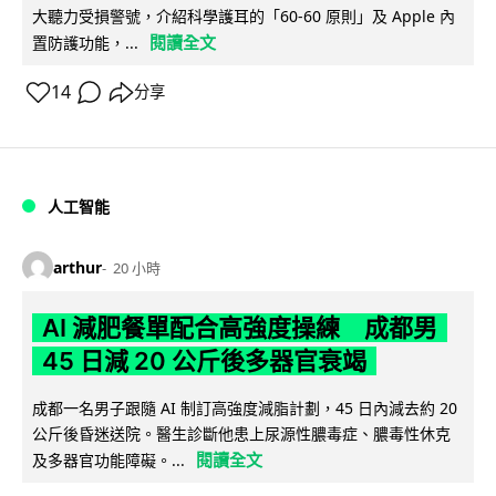
大聽力受損警號，介紹科學護耳的「60-60 原則」及 Apple 內
閱讀全文
置防護功能，...
14
分享
人工智能
arthur
20 小時
AI 減肥餐單配合高強度操練 成都男
45 日減 20 公斤後多器官衰竭
成都一名男子跟隨 AI 制訂高強度減脂計劃，45 日內減去約 20
公斤後昏迷送院。醫生診斷他患上尿源性膿毒症、膿毒性休克
閱讀全文
及多器官功能障礙。...