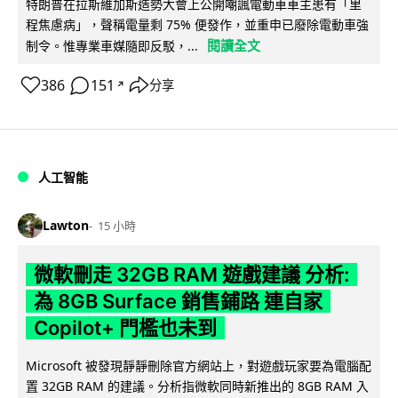
特朗普在拉斯維加斯造勢大會上公開嘲諷電動車車主患有「里
程焦慮病」，聲稱電量剩 75% 便發作，並重申已廢除電動車強
閱讀全文
制令。惟專業車媒隨即反駁，...
386
151
分享
↗
人工智能
Lawton
15 小時
微軟刪走 32GB RAM 遊戲建議 分析:
為 8GB Surface 銷售鋪路 連自家
Copilot+ 門檻也未到
Microsoft 被發現靜靜刪除官方網站上，對遊戲玩家要為電腦配
置 32GB RAM 的建議。分析指微軟同時新推出的 8GB RAM 入