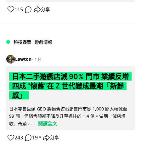
115
分享
科技娛樂
遊戲情報
Lawton
1 日
日本二手遊戲店減 90% 門市 業績反增
四成 "懷舊"在 Z 世代變成最潮「新鮮
感」
日本零售巨頭 GEO 將懷舊遊戲銷售門市從 1,000 間大幅減至
99 間，但銷售額卻不降反升至過往的 1.4 倍。做到「減店增
閱讀全文
收」奇蹟，...
243
19
分享
↗