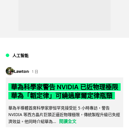
人工智能
Lawton
1 日
華為科學家警告 NVIDIA 已近物理極限
華為「韜定律」可繞過摩爾定律瓶頸
華為半導體首席科學家廖恒罕見接受近 5 小時專訪，警告
NVIDIA 等西方晶片巨頭正逼近物理極限，傳統製程升級已失經
閱讀全文
濟效益。他同時介紹華為...