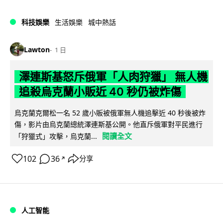
科技娛樂
生活娛樂
城中熱話
Lawton
1 日
澤連斯基怒斥俄軍「人肉狩獵」 無人機
追殺烏克蘭小販近 40 秒仍被炸傷
烏克蘭克爾松一名 52 歲小販被俄軍無人機追擊近 40 秒後被炸
傷，影片由烏克蘭總統澤連斯基公開。他直斥俄軍對平民進行
閱讀全文
「狩獵式」攻擊，烏克蘭...
102
36
分享
↗
人工智能