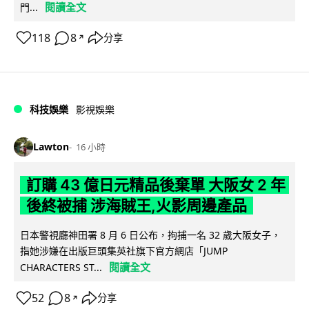
閱讀全文
門...
118
8
分享
↗
科技娛樂
影視娛樂
Lawton
16 小時
訂購 43 億日元精品後棄單 大阪女 2 年
後終被捕 涉海賊王,火影周邊產品
日本警視廳神田署 8 月 6 日公布，拘捕一名 32 歲大阪女子，
指她涉嫌在出版巨頭集英社旗下官方網店「JUMP
閱讀全文
CHARACTERS ST...
52
8
分享
↗