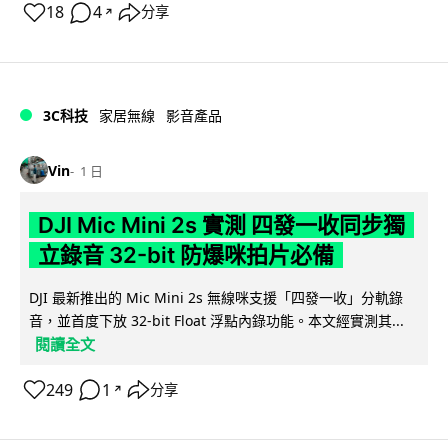
18
4
分享
↗
3C科技
家居無線
影音產品
Vin
1 日
DJI Mic Mini 2s 實測 四發一收同步獨
立錄音 32-bit 防爆咪拍片必備
DJI 最新推出的 Mic Mini 2s 無線咪支援「四發一收」分軌錄
音，並首度下放 32-bit Float 浮點內錄功能。本文經實測其...
閱讀全文
249
1
分享
↗