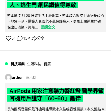
人、逃生門 網民讚值得尊敬
熊本縣 7 月 28 日發生 7.1 級地震，熊本綜合醫院手術室鏡頭拍
下地震一刻，醫護人員臨危不亂保護病人，更馬上開逃生門確
閱讀全文
保出口流通。片段...
51
15
分享
↗
科技娛樂
生活科技
健康
arthur
19 小時
AirPods 用家注意聽力響紅燈 醫學界籲
耳機用戶謹守「60-60」鐵律
長時間高音量佩戴耳機可能導致永久性噪音性聽損。本文盤點 4