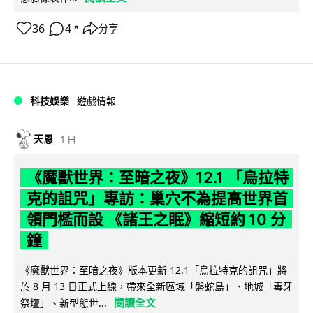
36
4
分享
↗
科技娛樂
遊戲情報
天恩
1 日
《魔獸世界：至暗之夜》12.1 「烏拉特
克的詛咒」專訪：巢穴不為提高世界首
領門檻而設 《諸王之眠》縮短約 10 分
鐘
《魔獸世界：至暗之夜》版本更新 12.1「烏拉特克的詛咒」將
於 8 月 13 日正式上線，帶來全新區域「盤蛇島」、地城「毒牙
閱讀全文
祭壇」、新型態世...