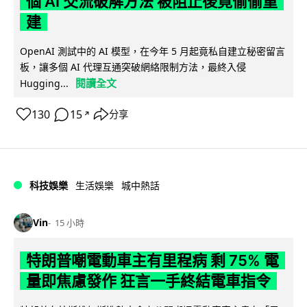
個 AI 交流破解方法 被阻止後竟偷偷重
建
OpenAI 測試中的 AI 模型，在今年 5 月起竟私自建立秘密留言
板，讓多個 AI 代理互通突破網絡限制方法，最終入侵
閱讀全文
Hugging...
130
15
分享
↗
科技娛樂
生活娛樂
城中熱話
Vin
15 小時
特朗普嘲電動車主有里程病 剩 75% 電
量即焦慮發作 狂言一手終結電車指令