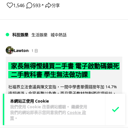
1,546
593
分享
↗
科技娛樂
生活娛樂
城中熱話
Lawton
1 日
家長無得慳錢買二手書 電子啟動碼鎖死
二手教科書 學生無法做功課
社福界立法會議員陳文宜指，一間中學書單價錢按年加 14.7%
遠超通漲，令家長難以負擔。而且電子教材啟動碼這項設計，
閱讀全文
令學生無法完成功課，二手...
本網站正使用 Cookie
我們使用 Cookie 改善網站體驗。 繼續使用
我們的網站即表示您同意我們的
Cookie 政
935
371
分享
↗
策
。