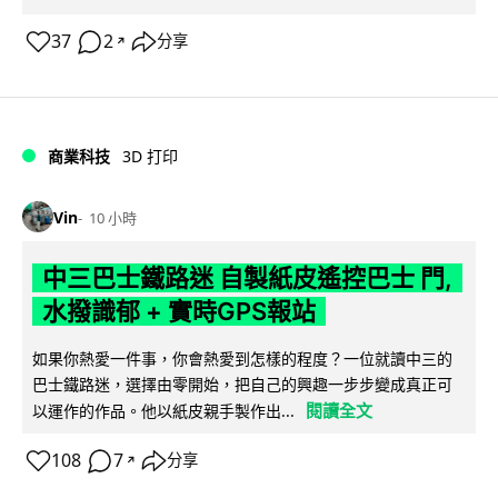
37
2
分享
↗
商業科技
3D 打印
Vin
10 小時
中三巴士鐵路迷 自製紙皮遙控巴士 門,
水撥識郁 + 實時GPS報站
如果你熱愛一件事，你會熱愛到怎樣的程度？一位就讀中三的
巴士鐵路迷，選擇由零開始，把自己的興趣一步步變成真正可
閱讀全文
以運作的作品。他以紙皮親手製作出...
108
7
分享
↗