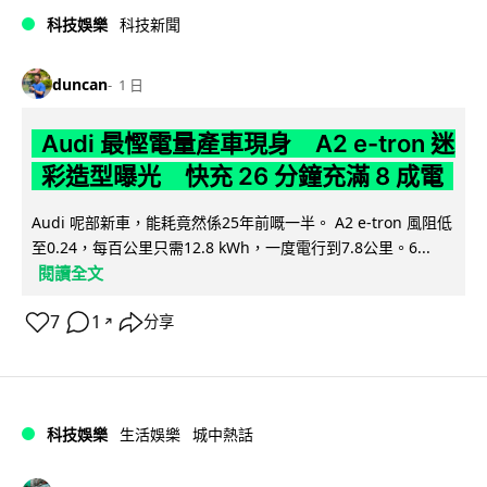
科技娛樂
科技新聞
duncan
1 日
Audi 最慳電量產車現身 A2 e-tron 迷
彩造型曝光 快充 26 分鐘充滿 8 成電
Audi 呢部新車，能耗竟然係25年前嘅一半。 A2 e-tron 風阻低
至0.24，每百公里只需12.8 kWh，一度電行到7.8公里。6...
閱讀全文
7
1
分享
↗
科技娛樂
生活娛樂
城中熱話