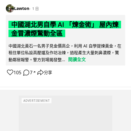
Lawton
1 日
中國湖北男自學 AI 「煉金術」 屋內煉
金冒濃煙驚動全區
中國湖北黃石一名男子見金價高企，利用 AI 自學提煉黃金，在
租住單位私設高壓爐及作坊冶煉，過程產生大量刺鼻濃煙，驚
閱讀全文
動鄰居報警。警方到場揭發整...
105
7
分享
↗
ADVERTISEMENT