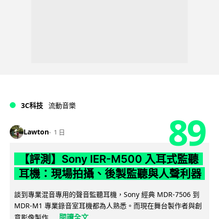
3C科技
流動音樂
89
Lawton
1 日
【評測】Sony IER-M500 入耳式監聽
耳機：現場拍攝、後製監聽與人聲利器
談到專業混音專用的聲音監聽耳機，Sony 經典 MDR-7506 到
MDR-M1 專業錄音室耳機都為人熟悉。而現在舞台製作者與創
閱讀全文
意影像製作...