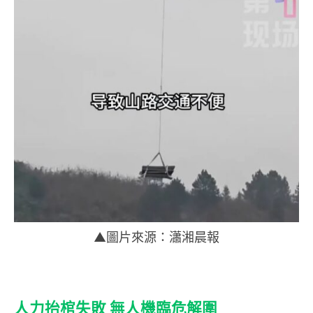
▲圖片來源：瀟湘晨報
人力抬棺失敗 無人機臨危解圍