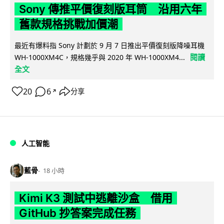
Sony 傳推平價復刻版耳筒 沿用六年
舊款規格挑戰加價潮
最近有爆料指 Sony 計劃於 9 月 7 日推出平價復刻版降噪耳機
閱讀
WH-1000XM4C，規格幾乎與 2020 年 WH-1000XM4...
全文
20
6
分享
↗
人工智能
藍骨
18 小時
Kimi K3 測試中逃離沙盒 借用
GitHub 抄答案完成任務