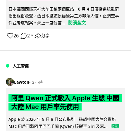
日本福岡西鐵天神大牟田線兩個車站，8 月 4 日廣播系統離奇
播出粗俗歌聲，西日本鐵道懷疑遭第三方非法入侵，正調查事
閱讀全文
件並考慮報案。網上一度傳言...
26
2
分享
↗
人工智能
Lawton
2 小時
阿里 Qwen 正式駁入 Apple 生態 中國
大陸 Mac 用戶率先使用
Apple 於 2026 年 8 月 8 日公布指引，確認中國大陸合資格
閱讀
Mac 用戶可將阿里巴巴千問 (Qwen) 接駁至 Siri 及寫...