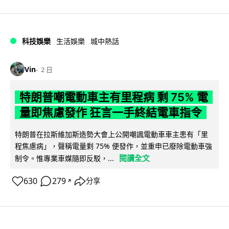
科技娛樂
生活娛樂
城中熱話
Vin
2 日
特朗普嘲電動車主有里程病 剩 75% 電
量即焦慮發作 狂言一手終結電車指令
特朗普在拉斯維加斯造勢大會上公開嘲諷電動車車主患有「里
程焦慮病」，聲稱電量剩 75% 便發作，並重申已廢除電動車強
閱讀全文
制令。惟專業車媒隨即反駁，...
630
279
分享
↗