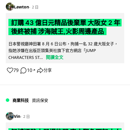
Lawton
2 日
訂購 43 億日元精品後棄單 大阪女 2 年
後終被捕 涉海賊王,火影周邊產品
日本警視廳神田署 8 月 6 日公布，拘捕一名 32 歲大阪女子，
指她涉嫌在出版巨頭集英社旗下官方網店「JUMP
閱讀全文
CHARACTERS ST...
79
10
分享
↗
商業科技
資訊保安
Vin
2 日