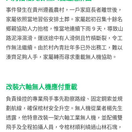
事件發生在貴州遵義農村，一戶家庭長者離世後，
家屬依照當地習俗安排土葬。家屬起初召集十餘名
鄉親協助人力抬棺，惟當地連續下雨 9 天，導致山
路泥濘濕滑。運送途中有人滑倒且竹槓斷裂，令工
作無法繼續。由於村內青壯年多已外出務工，難以
湊齊足夠人手，家屬轉而尋求重載無人機協助。
改裝六軸無人機應付重載
負責操控的專業飛手事先勘察路線、固定鋼索並規
劃航線，確保棺材安全升空。無人機從業者楊先生
透露，他特意改裝一架六軸工業無人機，並配備雙
飛手及全程拍攝人員，令棺材順利繞過山林石塊，