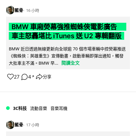
藍骨
16 小時
BMW 車廂熒幕強推蜘蛛俠電影廣告
車主怒轟堪比 iTunes 送 U2 專輯翻版
BMW 近日透過無線更新向全球逾 70 個市場車輛中控熒幕推送
《蜘蛛俠：英雄重生》宣傳動畫，啟動車輛即彈出通知，觸發
閱讀全文
大批車主不滿。BMW 早...
27
4
分享
↗
3C科技
流動音樂
音樂耳機
藍骨
17 小時