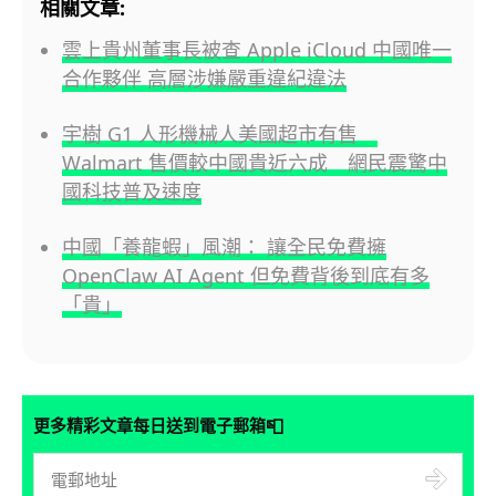
相關文章:
雲上貴州董事長被查 Apple iCloud 中國唯一
合作夥伴 高層涉嫌嚴重違紀違法
宇樹 G1 人形機械人美國超市有售
Walmart 售價較中國貴近六成 網民震驚中
國科技普及速度
中國「養龍蝦」風潮： 讓全民免費擁
OpenClaw AI Agent 但免費背後到底有多
「貴」
📮
更多精彩文章每日送到電子郵箱