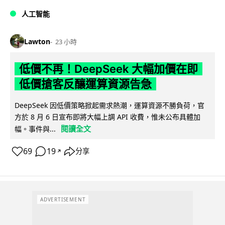
人工智能
Lawton
23 小時
低價不再！DeepSeek 大幅加價在即
低價搶客反釀運算資源告急
DeepSeek 因低價策略掀起需求熱潮，運算資源不勝負荷，官
方於 8 月 6 日宣布即將大幅上調 API 收費，惟未公布具體加
閱讀全文
幅。事件與...
69
19
分享
↗
ADVERTISEMENT