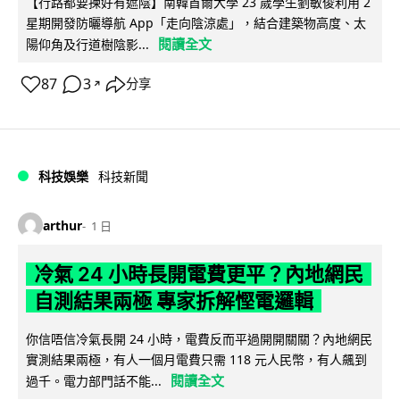
【行路都要揀好有遮陰】南韓首爾大學 23 歲學生劉敏俊利用 2
星期開發防曬導航 App「走向陰涼處」，結合建築物高度、太
閱讀全文
陽仰角及行道樹陰影...
87
3
分享
↗
科技娛樂
科技新聞
arthur
1 日
冷氣 24 小時長開電費更平？內地網民
自測結果兩極 專家拆解慳電邏輯
你信唔信冷氣長開 24 小時，電費反而平過開開關關？內地網民
實測結果兩極，有人一個月電費只需 118 元人民幣，有人飆到
閱讀全文
過千。電力部門話不能...