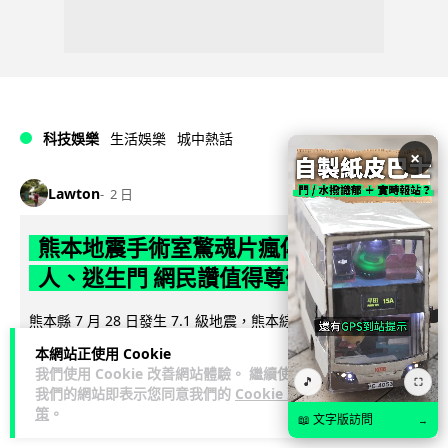
科技娛樂
生活娛樂
城中熱話
×
Lawton
2 日
熊本地震手術室驚魂片瘋傳 醫護保護病
人、逃生門 網民讚值得尊敬
熊本縣 7 月 28 日發生 7.1 級地震，熊本綜合醫院手術室鏡頭拍
下地震一刻，醫護人員臨危不亂保護病人，更馬上開逃生門確
本網站正使用 Cookie
閱讀全文
保出口流通。片段...
我們使用 Cookie 改善網站體驗。 繼續使用
🎵
⛶
我們的網站即表示您同意我們的
Cookie 政
70
23
分享
策
。
↗
📖 文字版訪問
→