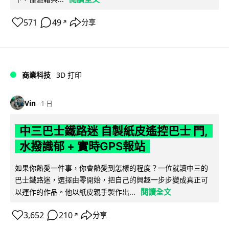
571
49
分享
↗
商業科技
3D 打印
Vin
1 日
中三巴士鐵路迷 自製紙皮遙控巴士 門,
水撥識郁 + 實時GPS報站
如果你熱愛一件事，你會熱愛到怎樣的程度？一位就讀中三的
巴士鐵路迷，選擇由零開始，把自己的興趣一步步變成真正可
閱讀全文
以運作的作品。他以紙皮親手製作出...
3,652
210
分享
↗