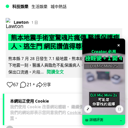
科技娛樂
生活娛樂
城中熱話
Lawton
1 日
熊本地震手術室驚魂片瘋傳 醫護保護病
×
人、逃生門 網民讚值得尊敬
熊本縣 7 月 28 日發生 7.1 級地震，熊本綜合醫院手術室鏡頭拍
下地震一刻，醫護人員臨危不亂保護病人，更馬上開逃生門確
閱讀全文
保出口流通。片段...
67
21
分享
↗
本網站正使用 Cookie
我們使用 Cookie 改善網站體驗。 繼續使用
🎵
⛶
我們的網站即表示您同意我們的
Cookie 政
科技娛樂
生活科技
健康
策
。
📖 詳細評測
→