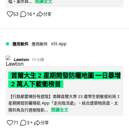
閱讀全文
幅。事件與...
53
16
分享
↗
iOS App
應用軟件
應用軟件
Lawton
17 小時
首爾大生 2 星期開發防曬地圖 一日暴增
2 萬人下載衝榜首
【行路都要揀好有遮陰】南韓首爾大學 23 歲學生劉敏俊利用 2
星期開發防曬導航 App「走向陰涼處」，結合建築物高度、太
閱讀全文
陽仰角及行道樹陰影...
71
3
分享
↗