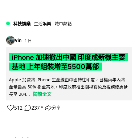
科技娛樂
生活娛樂
城中熱話
Vin
1 日
iPhone 加速撤出中國 印度成新機主要
基地 上年組裝增至5500萬部
Apple 加速將 iPhone 生產線由中國轉往印度，目標兩年內將
產量最高 50% 移至當地。印度政府推出關稅豁免及稅務優惠延
閱讀全文
長至 204...
512
237
分享
↗