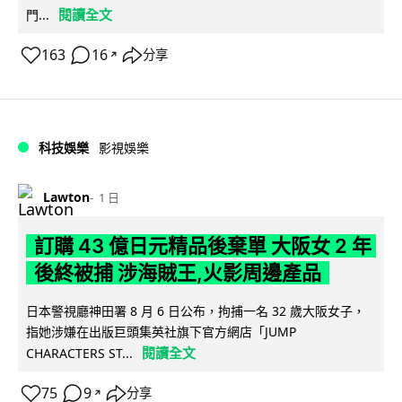
閱讀全文
門...
163
16
分享
↗
科技娛樂
影視娛樂
Lawton
1 日
訂購 43 億日元精品後棄單 大阪女 2 年
後終被捕 涉海賊王,火影周邊產品
日本警視廳神田署 8 月 6 日公布，拘捕一名 32 歲大阪女子，
指她涉嫌在出版巨頭集英社旗下官方網店「JUMP
閱讀全文
CHARACTERS ST...
75
9
分享
↗