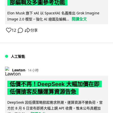
部編輯及多圖參考功能
Elon Musk 旗下 xAI 以 SpaceXAI 名義推出 Grok Imagine
閱讀全文
Image 2.0 模型，強化 AI 繪圖及編輯...
12
分享
人工智能
Lawton
14 小時
低價不再！DeepSeek 大幅加價在即
低價搶客反釀運算資源告急
DeepSeek 因低價策略掀起需求熱潮，運算資源不勝負荷，官
方於 8 月 6 日宣布即將大幅上調 API 收費，惟未公布具體加