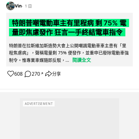
Vin
1 日
特朗普嘲電動車主有里程病 剩 75% 電
量即焦慮發作 狂言一手終結電車指令
特朗普在拉斯維加斯造勢大會上公開嘲諷電動車車主患有「里
程焦慮病」，聲稱電量剩 75% 便發作，並重申已廢除電動車強
閱讀全文
制令。惟專業車媒隨即反駁，...
608
270
分享
↗
ADVERTISEMENT