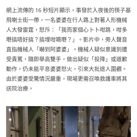
網上流傳的 16 秒短片顯示，事發於入夜後的筷子基
飛喇士街一帶，一名婆婆在行人路上對著人形機械
人大發雷霆，怒斥：「我而家個心卜卜咁跳，咁多
嘢搞唔好搞？搞埋咁嘅嘢？」。影片中，旁人聲音
直指機械人「嚇到阿婆婆」。機械人疑似意識到遭
受責罵，隨即舉高雙手，做出疑似「投降」或道歉
動作，仍未能平息婆婆怒火，引來大批途人圍觀。
由於婆婆受驚情況嚴重，現場更需召喚救護車將其
送院治療。