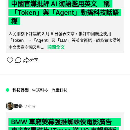
中國官媒批評 AI 術語濫用英文 稱
「Token」與「Agent」動搖科技話語
權
人民網旗下評論於 8 月 6 日發表文章，批評中國廣泛使用
「Token」、「Agent」及「LLM」等英文術語，認為做法侵蝕
閱讀全文
中文表意空間及科...
分享
科技娛樂
生活科技
汽車科技
藍骨
7 小時
BMW 車廂熒幕強推蜘蛛俠電影廣告