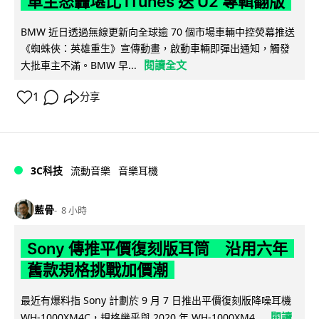
車主怒轟堪比 iTunes 送 U2 專輯翻版
BMW 近日透過無線更新向全球逾 70 個市場車輛中控熒幕推送
《蜘蛛俠：英雄重生》宣傳動畫，啟動車輛即彈出通知，觸發
閱讀全文
大批車主不滿。BMW 早...
1
分享
3C科技
流動音樂
音樂耳機
藍骨
8 小時
Sony 傳推平價復刻版耳筒 沿用六年
舊款規格挑戰加價潮
最近有爆料指 Sony 計劃於 9 月 7 日推出平價復刻版降噪耳機
閱讀
WH-1000XM4C，規格幾乎與 2020 年 WH-1000XM4...