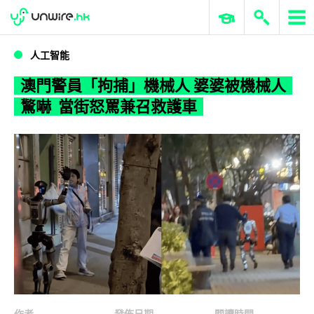
WWDC 2026
GenAI 與雲端科技專區
ERP 與商業 AI
澳門警員「拘捕」機械人 婆婆被機械人驚嚇 當街怒罵兼召救護車
人工智能
澳門警員「拘捕」機械人 婆婆被機械人
驚嚇 當街怒罵兼召救護車
作者
發佈日期
閱讀時間