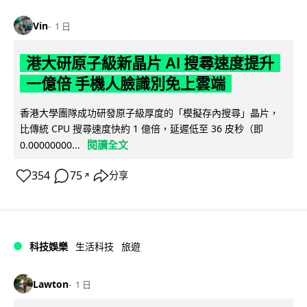
Vin
1 日
港大研原子級新晶片 AI 搜尋速度提升
一億倍 手機人臉識別免上雲端
香港大學團隊成功研發原子級厚度的「模擬存內搜尋」晶片，
比傳統 CPU 搜尋速度快約 1 億倍，延遲低至 36 皮秒（即
閱讀全文
0.00000000...
354
75
分享
↗
科技娛樂
生活科技
旅遊
Lawton
1 日