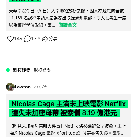
東華學院今日（5 日）大學聯招放榜之際，因人為疏忽向全數
11,139 名課程申請人錯誤發出取錄通知電郵，令大批考生一度
閱讀全文
以為獲得學位取錄，事...
145
17
分享
↗
科技娛樂
影視娛樂
Lawton
23 小時
Nicolas Cage 主演未上映電影 Netflix
遺失未加密母帶 被索償 8.19 億港元
【唔見未加密母帶咁大件事】Netflix 洛杉磯辦公室被竊，未上
映的 Nicolas Cage 電影《Fortitude》母帶亦告失蹤。電影...