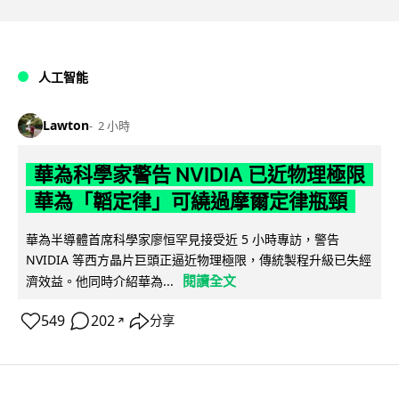
人工智能
Lawton
2 小時
華為科學家警告 NVIDIA 已近物理極限
華為「韜定律」可繞過摩爾定律瓶頸
華為半導體首席科學家廖恒罕見接受近 5 小時專訪，警告
NVIDIA 等西方晶片巨頭正逼近物理極限，傳統製程升級已失經
閱讀全文
濟效益。他同時介紹華為...
549
202
分享
↗