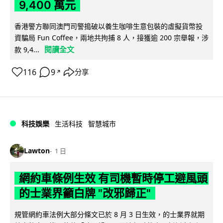
9,400 萬元
香港警方聯同澳門司警搗破以養生咖啡生意包裝的虛擬貨幣投
資騙局 Fun Coffee，兩地共拘捕 8 人，接獲逾 200 宗舉報，涉
閱讀全文
款 9,4...
116
9
分享
↗
科技娛樂
生活科技
智慧城市
Lawton
1 日
網約車條例生效 有司機暫時停工避風頭
的士業界籲白牌 "改邪歸正"
規管網約車法例大部分條文已於 8 月 3 日生效，的士業界就期