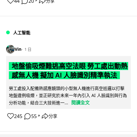
44
20
分享
↗
人工智能
Vin
1 日
地盤偷吸煙難逃高空法眼 勞工處出動熱
感無人機 擬加 AI 人臉識別精準執法
勞工處投入配備熱感應鏡頭的小型無人機進行高空巡邏以打擊
地盤違例吸煙，並正研究於未來一年內引入 AI 人臉識別與行為
閱讀全文
分析功能，結合三大技術進一...
245
55
分享
↗