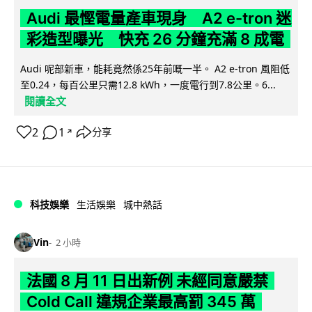
Audi 最慳電量產車現身 A2 e-tron 迷
彩造型曝光 快充 26 分鐘充滿 8 成電
Audi 呢部新車，能耗竟然係25年前嘅一半。 A2 e-tron 風阻低
至0.24，每百公里只需12.8 kWh，一度電行到7.8公里。6...
閱讀全文
2
1
分享
↗
科技娛樂
生活娛樂
城中熱話
Vin
2 小時
法國 8 月 11 日出新例 未經同意嚴禁
Cold Call 違規企業最高罰 345 萬