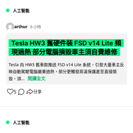
人工智能
arthur
8 小時
Tesla HW3 舊硬件裝 FSD v14 Lite 頻
現過熱 部分電腦損毀車主須自費維修
Tesla 向 HW3 舊車款推送 FSD v14 Lite 系統，引發大量車主反
映自動駕駛電腦嚴重過熱，部分更觸發高溫保護甚至直接燒
閱讀全文
毀，須...
5
分享
人工智能