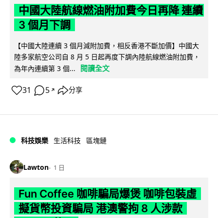
中國大陸航線燃油附加費今日再降 連續
3 個月下調
【中國大陸連續 3 個月減附加費，相反香港不斷加價】中國大
陸多家航空公司自 8 月 5 日起再度下調內陸航線燃油附加費，
閱讀全文
為年內連續第 3 個...
31
5
分享
↗
科技娛樂
生活科技
區塊鏈
Lawton
1 日
Fun Coffee 咖啡騙局爆煲 咖啡包裝虛
擬貨幣投資騙局 港澳警拘 8 人涉款