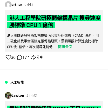
arthur
9 小時
港大工程學院研極簡架構晶片 搜尋速度
勝標準 CPU 1 億倍
港大團隊研發極簡架構模擬內容尋址記憶體（CAM）晶片，用
二硫化鉬及半金屬銻克服傳輸瓶頸，漢明距離計算速度比標準
閱讀全文
CPU快1億倍，每次搜尋耗能低...
36
17
分享
↗
人工智能
Lawton
21 小時