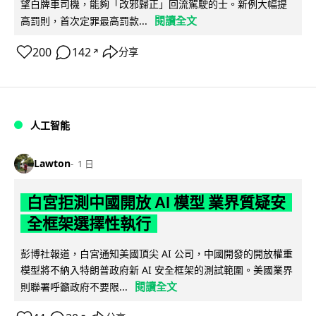
望白牌車司機，能夠「改邪歸正」回流駕駛的士。新例大幅提
閱讀全文
高罰則，首次定罪最高罰款...
200
142
分享
↗
人工智能
Lawton
1 日
白宮拒測中國開放 AI 模型 業界質疑安
全框架選擇性執行
彭博社報道，白宮通知美國頂尖 AI 公司，中國開發的開放權重
模型將不納入特朗普政府新 AI 安全框架的測試範圍。美國業界
閱讀全文
則聯署呼籲政府不要限...