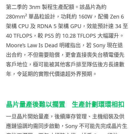
第二季的 3nm 製程生產配額。該晶片為約
280mm² 單晶粒設計，功耗約 160W，配備 Zen 6
架構 CPU 及 RDNA 5 架構 GPU，效能預計達 34 至
40 TFLOPS，較 PS5 的 10.28 TFLOPS 大幅躍升。
Moore’s Law Is Dead 明確指出，若 Sony 現在退
出合約，不但需要賠償，更會直接喪失台積電優先
客戶地位，極可能被其他客戶排至隊伍後方長達數
年，令延期的實際代價遠超外界預期。
晶片量產後難以擱置 生產計劃環環相扣
一旦晶片開始量產，後續庫存管理、主機組裝及供
應鏈協調均需同步啟動，Sony 不可能先完成晶片生