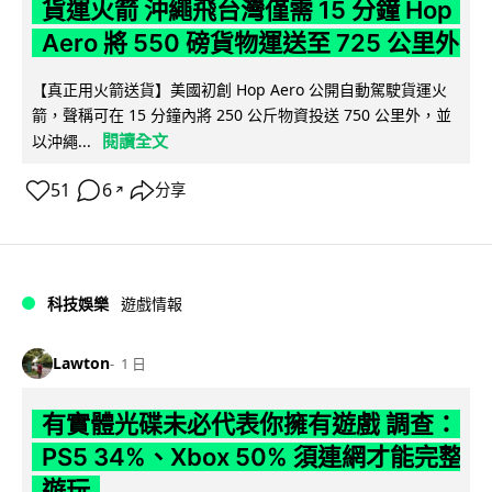
貨運火箭 沖繩飛台灣僅需 15 分鐘 Hop
Aero 將 550 磅貨物運送至 725 公里外
【真正用火箭送貨】美國初創 Hop Aero 公開自動駕駛貨運火
箭，聲稱可在 15 分鐘內將 250 公斤物資投送 750 公里外，並
閱讀全文
以沖繩...
51
6
分享
↗
科技娛樂
遊戲情報
Lawton
1 日
有實體光碟未必代表你擁有遊戲 調查：
PS5 34%、Xbox 50% 須連網才能完整
遊玩