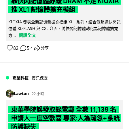
靠快閃記憶體紓緩 DRAM 不足 KIOXIA
推 XL1 記憶體擴充模組
KIOXIA 發表全新記憶體擴充模組 XL1 系列，結合低延遲快閃記
憶體 XL-FLASH 與 CXL 介面，將快閃記憶體轉化為記憶體擴充
閱讀全文
方...
82
5
分享
↗
商業科技
資訊保安
Lawton
22 小時
東華學院誤發取錄電郵 全數 11,139 名
申請人一度空歡喜 專家:人為疏忽+系統
防護缺失