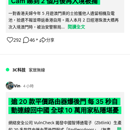
Cam 睇到 2 個月後再入境被捕
一對香港夫婦今年 5 月遊澳門乘的士拾獲他人遺留相機及電
池，拾遺不報並帶返香港自用。兩人本月 2 日經港珠澳大橋再
閱讀全文
次入境澳門時，被治安警察局...
292
46
分享
↗
3C科技
家居無線
Vin
4 小時
逾 20 款平價路由器爆後門 每 35 秒自
動連線回中國 全球 10 萬用家私隱堪憂
網絡安全公司 VulnCheck 揭發中國智博通電子（Zbtlink）生產
閱
的 20 多款路由器內置後門程式「Endlessdoors」（無盡...