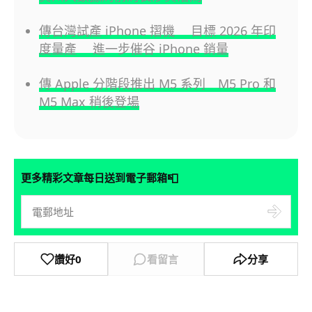
傳台灣試產 iPhone 摺機 目標 2026 年印
度量產 進一步催谷 iPhone 銷量
傳 Apple 分階段推出 M5 系列 M5 Pro 和
M5 Max 稍後登場
📮
更多精彩文章每日送到電子郵箱
讚好
0
看留言
分享