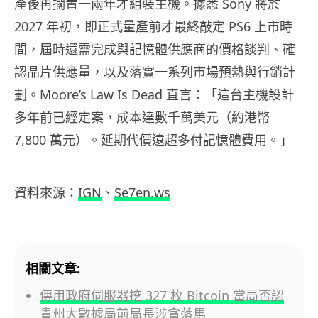
產後再擱置一兩年才組裝主機。據悉 Sony 將於
2027 年初，即正式量產前才最終敲定 PS6 上市時
間，屆時還需完成與記憶體供應商的價格談判、確
認晶片供應量，以及落實一系列市場預熱與行銷計
劃。Moore’s Law Is Dead 直言：「這台主機設計
多年前已經定案，成本達數千萬美元（約港幣
7,800 萬元）。延期代價遠超多付記憶體費用。」
資料來源：
IGN
、
Se7en.ws
相關文章:
傳用政府伺服器挖 327 枚 Bitcoin 當局否認
貴州大數據局前局長涉貪落馬