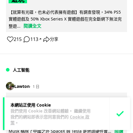
【就算有光碟，也未必代表擁有遊戲】有調查發現，34% PS5
實體遊戲及 50% Xbox Series X 實體遊戲在完全斷網下無法完
閱讀全文
整遊...
215
113
分享
↗
人工智能
Lawton
1 日
Elon Musk 稱 SpaceX Tesla 是地球最
本網站正使用 Cookie
強兩間硬件公司 「除了中國之外」
我們使用 Cookie 改善網站體驗。 繼續使用
我們的網站即表示您同意我們的
Cookie 政
策
。
SpaceX 舉行 2026 年第二季度業績電話會議，創辦人 Elon
閱讀
Musk 稱除了中國之外 SpaceX 與 Tesla 是地球硬件實...