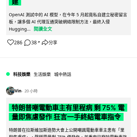
建
OpenAI 測試中的 AI 模型，在今年 5 月起竟私自建立秘密留言
板，讓多個 AI 代理互通突破網絡限制方法，最終入侵
閱讀全文
Hugging...
286
38
分享
↗
科技娛樂
生活娛樂
城中熱話
Vin
20 小時
特朗普嘲電動車主有里程病 剩 75% 電
量即焦慮發作 狂言一手終結電車指令
特朗普在拉斯維加斯造勢大會上公開嘲諷電動車車主患有「里
程焦慮病」，聲稱電量剩 75% 便發作，並重申已廢除電動車強