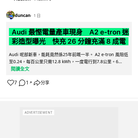
duncan
1 日
Audi 最慳電量產車現身 A2 e-tron 迷
彩造型曝光 快充 26 分鐘充滿 8 成電
Audi 呢部新車，能耗竟然係25年前嘅一半。 A2 e-tron 風阻低
至0.24，每百公里只需12.8 kWh，一度電行到7.8公里。6...
閱讀全文
7
1
分享
↗
ADVERTISEMENT