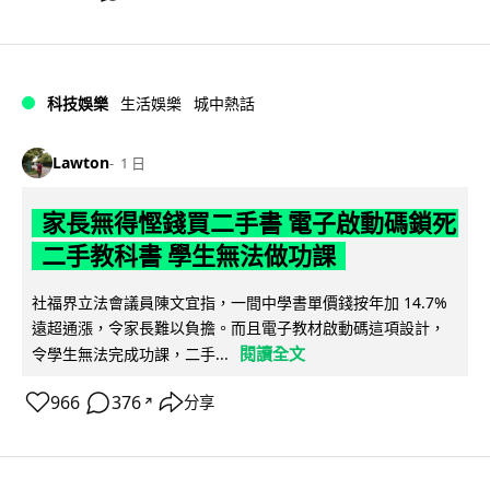
科技娛樂
生活娛樂
城中熱話
Lawton
1 日
家長無得慳錢買二手書 電子啟動碼鎖死
二手教科書 學生無法做功課
社福界立法會議員陳文宜指，一間中學書單價錢按年加 14.7%
遠超通漲，令家長難以負擔。而且電子教材啟動碼這項設計，
閱讀全文
令學生無法完成功課，二手...
966
376
分享
↗