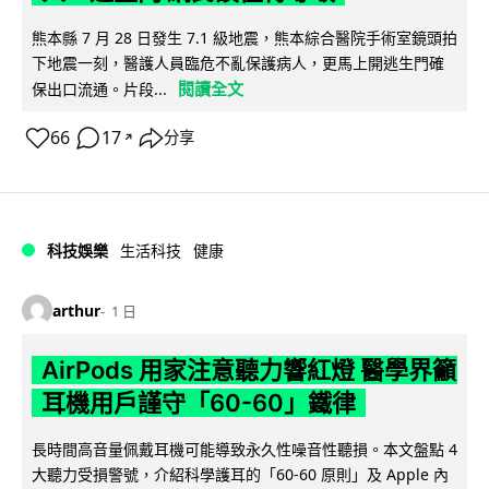
熊本縣 7 月 28 日發生 7.1 級地震，熊本綜合醫院手術室鏡頭拍
下地震一刻，醫護人員臨危不亂保護病人，更馬上開逃生門確
閱讀全文
保出口流通。片段...
66
17
分享
↗
科技娛樂
生活科技
健康
arthur
1 日
AirPods 用家注意聽力響紅燈 醫學界籲
耳機用戶謹守「60-60」鐵律
長時間高音量佩戴耳機可能導致永久性噪音性聽損。本文盤點 4
大聽力受損警號，介紹科學護耳的「60-60 原則」及 Apple 內