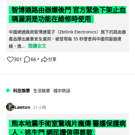
智博通路由器爆後門 官方緊急下架止血
稱漏洞是功能在維修時使用
中國網通廠商智博通電子（Zbtlink Electronics）旗下的路由器
產品爆出嚴重安全漏洞，被發現每 35 秒便會與中國伺服器連
閱讀全文
線，旗...
301
66
分享
↗
科技娛樂
生活娛樂
城中熱話
Lawton
21 小時
熊本地震手術室驚魂片瘋傳 醫護保護病
人、逃生門 網民讚值得尊敬