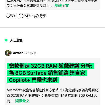
閱讀全文
制令。惟專業車媒隨即反駁，...
531
243
分享
↗
人工智能
Lawton
20 小時
微軟刪走 32GB RAM 遊戲建議 分析:
為 8GB Surface 銷售鋪路 連自家
Copilot+ 門檻也未到
Microsoft 被發現靜靜刪除官方網站上，對遊戲玩家要為電腦配
置 32GB RAM 的建議。分析指微軟同時新推出的 8GB RAM 入
閱讀全文
門...