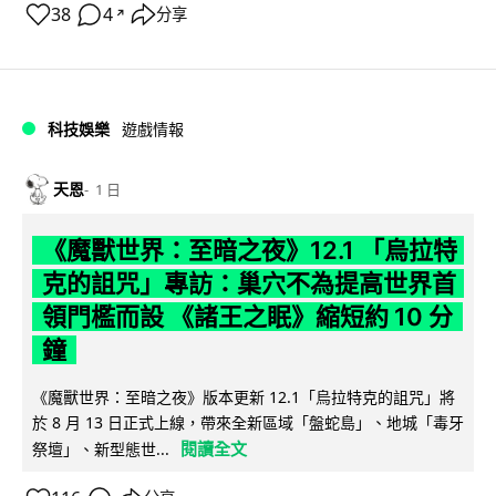
38
4
分享
↗
科技娛樂
遊戲情報
天恩
1 日
《魔獸世界：至暗之夜》12.1 「烏拉特
克的詛咒」專訪：巢穴不為提高世界首
領門檻而設 《諸王之眠》縮短約 10 分
鐘
《魔獸世界：至暗之夜》版本更新 12.1「烏拉特克的詛咒」將
於 8 月 13 日正式上線，帶來全新區域「盤蛇島」、地城「毒牙
閱讀全文
祭壇」、新型態世...