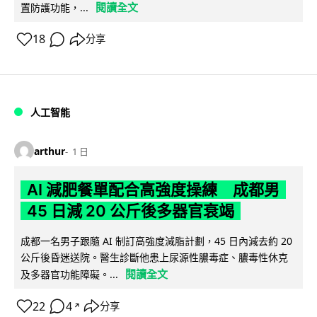
閱讀全文
置防護功能，...
18
分享
人工智能
arthur
1 日
AI 減肥餐單配合高強度操練 成都男
45 日減 20 公斤後多器官衰竭
成都一名男子跟隨 AI 制訂高強度減脂計劃，45 日內減去約 20
公斤後昏迷送院。醫生診斷他患上尿源性膿毒症、膿毒性休克
閱讀全文
及多器官功能障礙。...
22
4
分享
↗