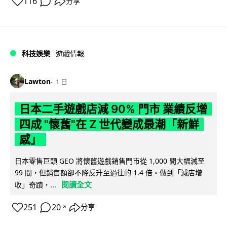
116
分享
科技娛樂
遊戲情報
Lawton
1 日
日本二手遊戲店減 90% 門市 業績反增
四成 "懷舊"在 Z 世代變成最潮「新鮮
感」
日本零售巨頭 GEO 將懷舊遊戲銷售門市從 1,000 間大幅減至
99 間，但銷售額卻不降反升至過往的 1.4 倍。做到「減店增
閱讀全文
收」奇蹟，...
251
20
分享
↗