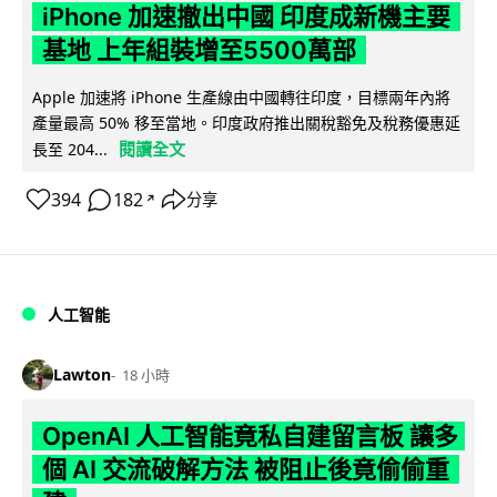
iPhone 加速撤出中國 印度成新機主要
基地 上年組裝增至5500萬部
Apple 加速將 iPhone 生產線由中國轉往印度，目標兩年內將
產量最高 50% 移至當地。印度政府推出關稅豁免及稅務優惠延
閱讀全文
長至 204...
394
182
分享
↗
人工智能
Lawton
18 小時
OpenAI 人工智能竟私自建留言板 讓多
個 AI 交流破解方法 被阻止後竟偷偷重