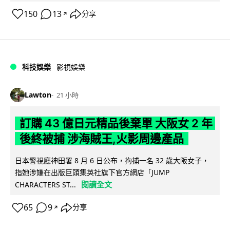
150
13
分享
↗
科技娛樂
影視娛樂
Lawton
21 小時
訂購 43 億日元精品後棄單 大阪女 2 年
後終被捕 涉海賊王,火影周邊產品
日本警視廳神田署 8 月 6 日公布，拘捕一名 32 歲大阪女子，
指她涉嫌在出版巨頭集英社旗下官方網店「JUMP
閱讀全文
CHARACTERS ST...
65
9
分享
↗