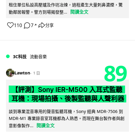
租住單位私設高壓爐及作坊冶煉，過程產生大量刺鼻濃煙，驚
閱讀全文
動鄰居報警。警方到場揭發整...
110
7
分享
↗
3C科技
流動音樂
89
Lawton
1 日
【評測】Sony IER-M500 入耳式監聽
耳機：現場拍攝、後製監聽與人聲利器
談到專業混音專用的聲音監聽耳機，Sony 經典 MDR-7506 到
MDR-M1 專業錄音室耳機都為人熟悉。而現在舞台製作者與創
閱讀全文
意影像製作...