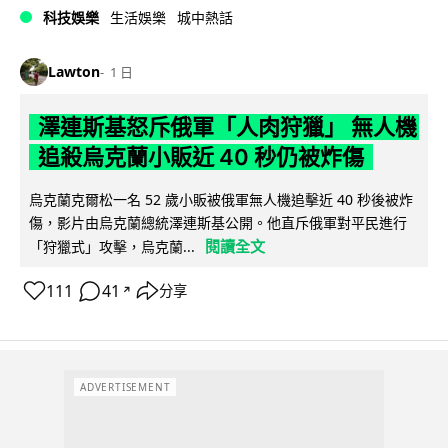
科技娛樂
生活娛樂
城中熱話
Lawton
1 日
澤連斯基怒斥俄軍「人肉狩獵」 無人機
追殺烏克蘭小販近 40 秒仍被炸傷
烏克蘭克爾松一名 52 歲小販被俄軍無人機追擊近 40 秒後被炸
傷，影片由烏克蘭總統澤連斯基公開。他直斥俄軍對平民進行
閱讀全文
「狩獵式」攻擊，烏克蘭...
111
41
分享
↗
ADVERTISEMENT