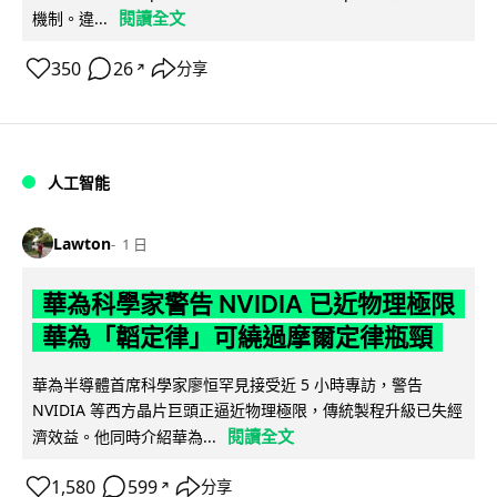
閱讀全文
機制。違...
350
26
分享
↗
人工智能
Lawton
1 日
華為科學家警告 NVIDIA 已近物理極限
華為「韜定律」可繞過摩爾定律瓶頸
華為半導體首席科學家廖恒罕見接受近 5 小時專訪，警告
NVIDIA 等西方晶片巨頭正逼近物理極限，傳統製程升級已失經
閱讀全文
濟效益。他同時介紹華為...
1,580
599
分享
↗