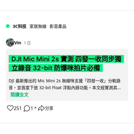
3C科技
家居無線
影音產品
Vin
1 日
DJI Mic Mini 2s 實測 四發一收同步獨
立錄音 32-bit 防爆咪拍片必備
DJI 最新推出的 Mic Mini 2s 無線咪支援「四發一收」分軌錄
音，並首度下放 32-bit Float 浮點內錄功能。本文經實測其...
閱讀全文
251
1
分享
↗