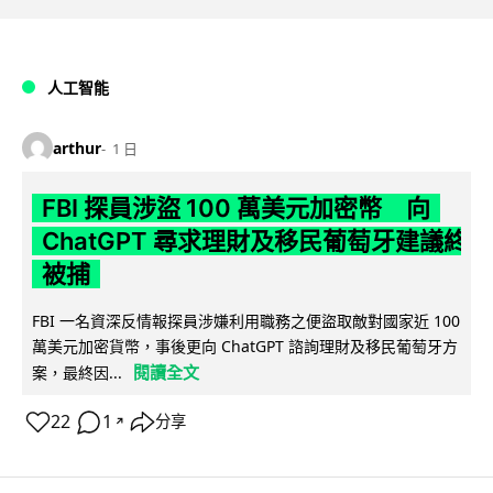
人工智能
arthur
1 日
FBI 探員涉盜 100 萬美元加密幣 向
ChatGPT 尋求理財及移民葡萄牙建議終
被捕
FBI 一名資深反情報探員涉嫌利用職務之便盜取敵對國家近 100
萬美元加密貨幣，事後更向 ChatGPT 諮詢理財及移民葡萄牙方
閱讀全文
案，最終因...
22
1
分享
↗