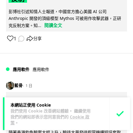
彭博社引述知情人士報道，中國官方擔心美國 AI 公司
Anthropic 開發的頂級模型 Mythos 可被用作攻擊武器，正研
閱讀全文
究反制方案。知...
1
分享
應用軟件
應用軟件
藍骨
1 日
詐騙短訊源源不絕背後是個人資料外
本網站正使用 Cookie
洩 Surfshark Antiscam Hub 由源頭
我們使用 Cookie 改善網站體驗。 繼續使用
我們的網站即表示您同意我們的
Cookie 政
減少數據曝光
策
。
隨著香港釣魚騙案大幅上升，騙徒大量發送假冒機構短訊套取