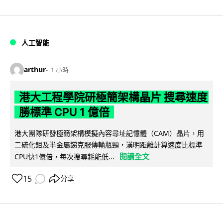
人工智能
arthur
1 小時
港大工程學院研極簡架構晶片 搜尋速度
勝標準 CPU 1 億倍
港大團隊研發極簡架構模擬內容尋址記憶體（CAM）晶片，用
二硫化鉬及半金屬銻克服傳輸瓶頸，漢明距離計算速度比標準
閱讀全文
CPU快1億倍，每次搜尋耗能低...
15
分享