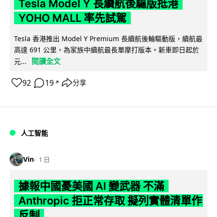
Tesla Model Y 長續航後驅版抵港
YOHO MALL 率先試駕
Tesla 香港推出 Model Y Premium 長續航後輪驅動版，續航最
高達 691 公里，為家族中續航最長單摩打版本。新車即日起於
閱讀全文
元...
92
19
分享
↗
人工智能
Vin
1 日
據報中國憂美國 AI 變武器 不滿
Anthropic 拒正常存取 擬列實體清單作
反制