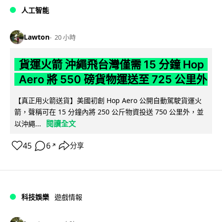
人工智能
Lawton
20 小時
貨運火箭 沖繩飛台灣僅需 15 分鐘 Hop
Aero 將 550 磅貨物運送至 725 公里外
【真正用火箭送貨】美國初創 Hop Aero 公開自動駕駛貨運火
箭，聲稱可在 15 分鐘內將 250 公斤物資投送 750 公里外，並
閱讀全文
以沖繩...
45
6
分享
↗
科技娛樂
遊戲情報