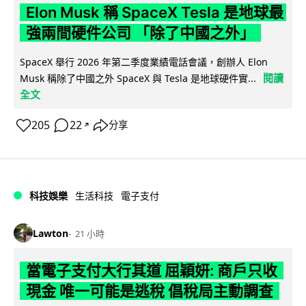
Elon Musk 稱 SpaceX Tesla 是地球最
強兩間硬件公司 「除了中國之外」
SpaceX 舉行 2026 年第二季度業績電話會議，創辦人 Elon
閱讀
Musk 稱除了中國之外 SpaceX 與 Tesla 是地球硬件實...
全文
205
22
分享
↗
科技娛樂
生活科技
電子支付
Lawton
21 小時
當電子支付大行其道 屈穎妍: 商戶只收
現金 唯一可能是逃稅 倡稅局主動調查