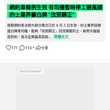
網約車條例生效 有司機暫時停工避風頭
的士業界籲白牌 "改邪歸正"
規管網約車法例大部分條文已於 8 月 3 日生效，的士業界就期
望白牌車司機，能夠「改邪歸正」回流駕駛的士。新例大幅提
閱讀全文
高罰則，首次定罪最高罰款...
171
110
分享
↗
ADVERTISEMENT