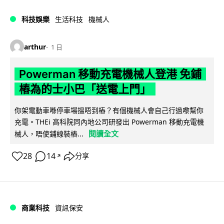
科技娛樂
生活科技
機械人
arthur
1 日
Powerman 移動充電機械人登港 免鋪
樁為的士小巴「送電上門」
你架電動車喺停車場搵唔到樁？有個機械人會自己行過嚟幫你
充電。THEi 高科院同內地公司研發出 Powerman 移動充電機
閱讀全文
械人，唔使鋪線裝樁...
28
14
分享
↗
商業科技
資訊保安