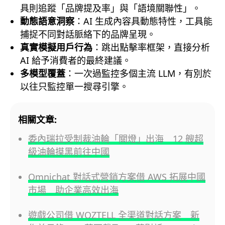
具則追蹤「品牌提及率」與「語境關聯性」。
動態語意洞察
：AI 生成內容具動態特性，工具能
捕捉不同對話脈絡下的品牌呈現。
真實模擬用戶行為
：跳出點擊率框架，直接分析
AI 給予消費者的最終建議。
多模型覆蓋
：一次過監控多個主流 LLM，有別於
以往只監控單一搜尋引擎。
相關文章:
委內瑞拉受制裁油輪「關燈」出海 12 艘超
級油輪摸黑前往中國
Omnichat 對話式營銷方案借 AWS 拓展中國
市場 助企業高效出海
遊戲公司借 WOZTELL 全渠道對話方案 新