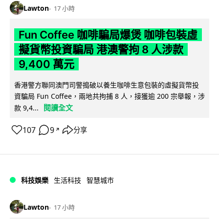
Lawton
17 小時
Fun Coffee 咖啡騙局爆煲 咖啡包裝虛
擬貨幣投資騙局 港澳警拘 8 人涉款
9,400 萬元
香港警方聯同澳門司警搗破以養生咖啡生意包裝的虛擬貨幣投
資騙局 Fun Coffee，兩地共拘捕 8 人，接獲逾 200 宗舉報，涉
閱讀全文
款 9,4...
107
9
分享
↗
科技娛樂
生活科技
智慧城市
Lawton
17 小時