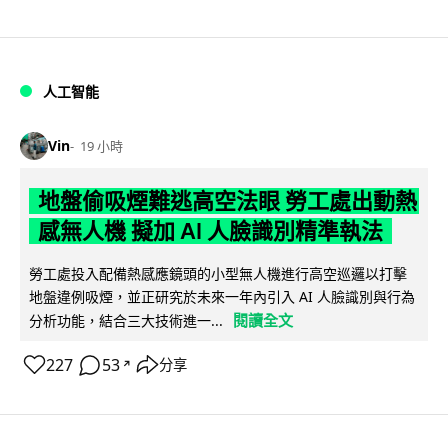
人工智能
Vin
19 小時
地盤偷吸煙難逃高空法眼 勞工處出動熱
感無人機 擬加 AI 人臉識別精準執法
勞工處投入配備熱感應鏡頭的小型無人機進行高空巡邏以打擊
地盤違例吸煙，並正研究於未來一年內引入 AI 人臉識別與行為
閱讀全文
分析功能，結合三大技術進一...
227
53
分享
↗