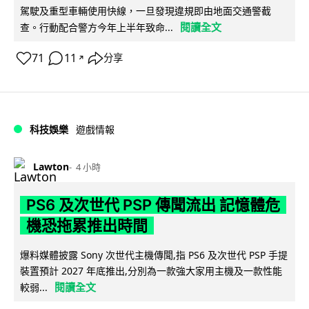
駕駛及重型車輛使用快線，一旦發現違規即由地面交通警截
閱讀全文
查。行動配合警方今年上半年致命...
71
11
分享
↗
科技娛樂
遊戲情報
Lawton
4 小時
PS6 及次世代 PSP 傳聞流出 記憶體危
機恐拖累推出時間
爆料媒體披露 Sony 次世代主機傳聞,指 PS6 及次世代 PSP 手提
裝置預計 2027 年底推出,分別為一款強大家用主機及一款性能
閱讀全文
較弱...