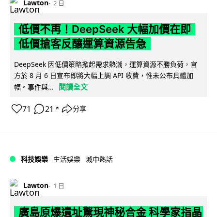
Lawton
2 日
低價不再！DeepSeek 大幅加價在即
低價搶客反釀運算資源告急
DeepSeek 因低價策略掀起需求熱潮，運算資源不勝負荷，官
方於 8 月 6 日宣布即將大幅上調 API 收費，惟未公布具體加
閱讀全文
幅。事件與...
71
21
分享
↗
科技娛樂
生活娛樂
城中熱話
Lawton
1 日
廣島原爆遺址驚現神秘合金 科學家指晶