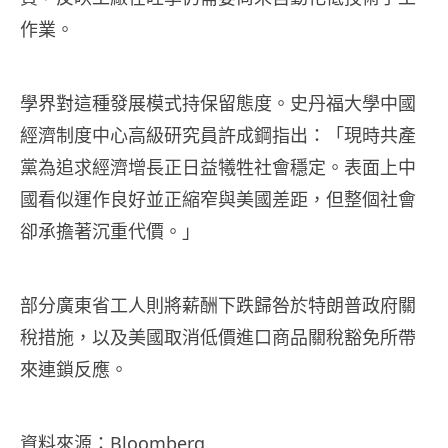
作業。
學界對這種發展模式持保留態度。史丹福大學中國
經濟制度中心高級研究員許成鋼指出：「現時共產
黨為追求經濟增長正日益犧牲社會穩定。表面上中
國看似運作良好並正縮窄與美國差距，但整個社會
卻承擔著沉重代價。」
部分廣東省工人則將薪酬下跌歸咎於特朗普政府關
稅措施，以及美國取消低價進口商品關稅豁免所帶
來連鎖反應。
資料來源：
Bloomberg