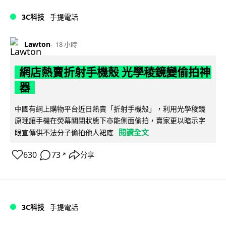
3C科技
手提電話
Lawton
18 小時
網店熱賣折射手機殼 光學稜鏡變偷拍神
器
中國有網上購物平台近日熱賣「折射手機殼」，利用光學稜鏡
原理讓手機在熒幕關閉狀態下亦能側面偷拍，賣家更以暗示字
閱讀全文
眼宣傳供不法分子偷拍他人裙底
630
73
分享
↗
3C科技
手提電話