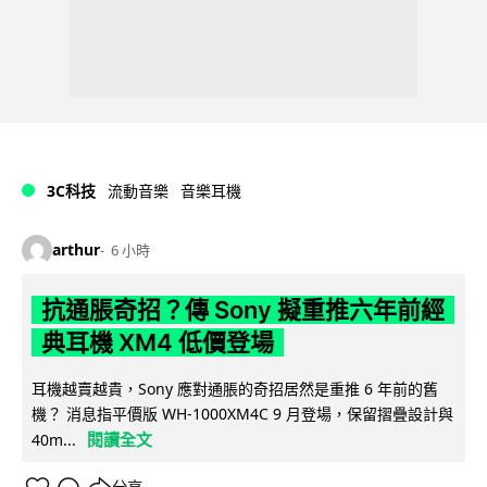
3C科技
流動音樂
音樂耳機
arthur
6 小時
抗通脹奇招？傳 Sony 擬重推六年前經
典耳機 XM4 低價登場
耳機越賣越貴，Sony 應對通脹的奇招居然是重推 6 年前的舊
機？ 消息指平價版 WH-1000XM4C 9 月登場，保留摺疊設計與
閱讀全文
40m...