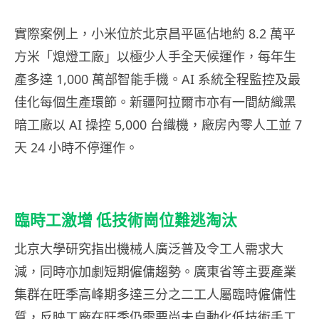
實際案例上，小米位於北京昌平區佔地約 8.2 萬平
方米「熄燈工廠」以極少人手全天候運作，每年生
產多達 1,000 萬部智能手機。AI 系統全程監控及最
佳化每個生產環節。新疆阿拉爾市亦有一間紡織黑
暗工廠以 AI 操控 5,000 台織機，廠房內零人工並 7
天 24 小時不停運作。
臨時工激增 低技術崗位難逃淘汰
北京大學研究指出機械人廣泛普及令工人需求大
減，同時亦加劇短期僱傭趨勢。廣東省等主要產業
集群在旺季高峰期多達三分之二工人屬臨時僱傭性
質，反映工廠在旺季仍需要尚未自動化低技術手工