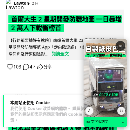
Lawton
2 日
首爾大生 2 星期開發防曬地圖 一日暴增
2 萬人下載衝榜首
【行路都要揀好有遮陰】南韓首爾大學 23 歲學生劉敏俊利用 2
×
星期開發防曬導航 App「走向陰涼處」，結合建築物高度、太
閱讀全文
陽仰角及行道樹陰影...
103
4
分享
↗
科技娛樂
生活科技
旅遊
本網站正使用 Cookie
我們使用 Cookie 改善網站體驗。 繼續使用
🎵
⛶
Lawton
1 日
我們的網站即表示您同意我們的
Cookie 政
策
。
📖 文字版訪問
→
日本福岡地鐵廣播被入侵 播不雅歌曲