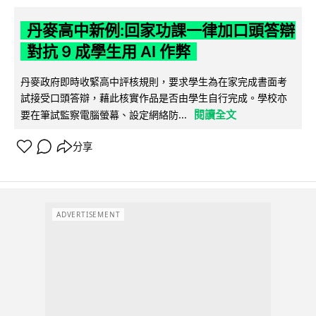
丹麥高中新例:回家功課一律加口頭答辯
對抗 9 成學生用 AI 作弊
丹麥政府即時收緊高中評核規則，要求學生為在家完成書面考
試接受口頭答辯，藉此核實作品是否由學生自行完成。學校亦
閱讀全文
要在筆試監察電腦螢幕、設定網絡防...
分享
ADVERTISEMENT