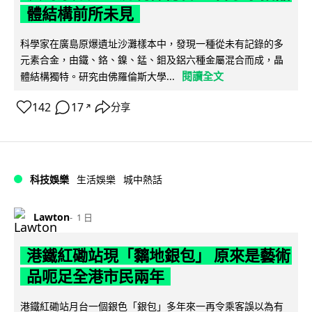
體結構前所未見
科學家在廣島原爆遺址沙灘樣本中，發現一種從未有記錄的多
元素合金，由鐵、鉻、鎳、錳、鉬及鋁六種金屬混合而成，晶
閱讀全文
體結構獨特。研究由佛羅倫斯大學...
142
17
分享
↗
科技娛樂
生活娛樂
城中熱話
Lawton
1 日
港鐵紅磡站現「黐地銀包」 原來是藝術
品呃足全港市民兩年
港鐵紅磡站月台一個銀色「銀包」多年來一再令乘客誤以為有