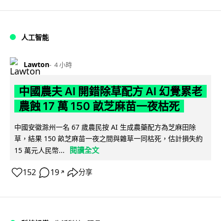
人工智能
Lawton
4 小時
中國農夫 AI 開錯除草配方 AI 幻覺累老
農蝕 17 萬 150 畝芝麻苗一夜枯死
中國安徽滁州一名 67 歲農民按 AI 生成農藥配方為芝麻田除
草，結果 150 畝芝麻苗一夜之間與雜草一同枯死，估計損失約
閱讀全文
15 萬元人民幣...
152
19
分享
↗