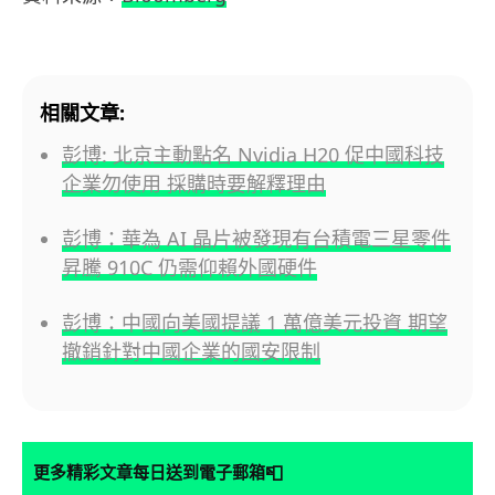
相關文章:
彭博: 北京主動點名 Nvidia H20 促中國科技
企業勿使用 採購時要解釋理由
彭博：華為 AI 晶片被發現有台積電三星零件
昇騰 910C 仍需仰賴外國硬件
彭博：中國向美國提議 1 萬億美元投資 期望
撤銷針對中國企業的國安限制
📮
更多精彩文章每日送到電子郵箱