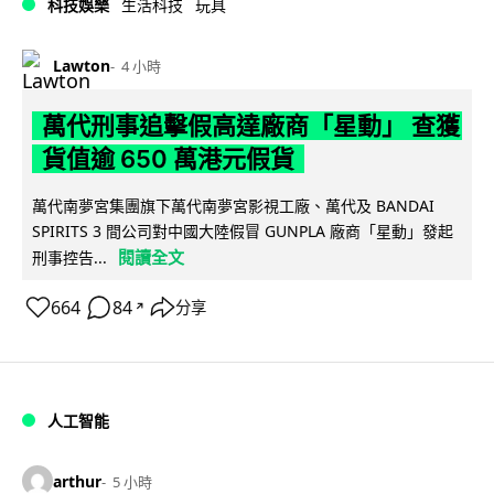
科技娛樂
生活科技
玩具
Lawton
4 小時
萬代刑事追擊假高達廠商「星動」 查獲
貨值逾 650 萬港元假貨
萬代南夢宮集團旗下萬代南夢宮影視工廠、萬代及 BANDAI
SPIRITS 3 間公司對中國大陸假冒 GUNPLA 廠商「星動」發起
閱讀全文
刑事控告...
664
84
分享
↗
人工智能
arthur
5 小時