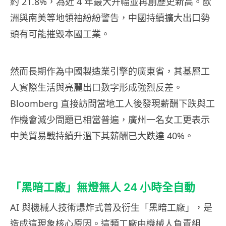
約 21.8%，為近 4 年最大升幅並再創歷史新高。歐
洲與南美等地領袖紛紛警告，中國持續擴大出口勢
頭有可能摧毀本國工業。
然而長期作為中國製造業引擎的廣東省，其基層工
人實際生活與亮麗出口數字形成強烈反差。
Bloomberg 直接訪問當地工人後發現薪酬下跌與工
作機會減少問題已相當普遍，廣州一名女工更表示
中美貿易戰持續升溫下其薪酬已大跌達 40%。
「黑暗工廠」無燈無人 24 小時全自動
AI 與機械人技術爆炸式普及衍生「黑暗工廠」，是
造成這現象核心原因。這類工廠由機械人負責組