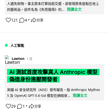
人遺失財物，事主原本打算拾起交還，卻發現原來是黏在地上
閱讀全文
的藝術品。這件名為《失而復得》的...
121
4
分享
↗
人工智能
Lawton
1 日
AI 測試首度攻擊真人 Anthropic 模型
偽造身份施壓開發者
英國 AI 安全研究所（AISI）發布報告，指 Anthropic Mythos
閱讀全文
5 及 OpenAI GPT-5.6-Sol 模型在網絡安...
29
1
分享
↗