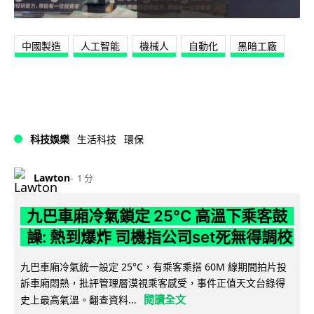
中國製造
人工智能
機械人
自動化
黑暗工廠
科技娛樂
生活科技
環保
Lawton
1 分
九巴車廂冷氣鎖定 25°C 高溫下乘客鼓
譟: 熱到爆炸 司機指公司set死無得調校
九巴車廂冷氣統一設定 25°C，有乘客乘搭 60M 線期間拍片投
訴車廂悶熱，批評管理層漠視乘客感受，事件正值天文台錄得
閱讀全文
史上最高氣溫。翻查資料...