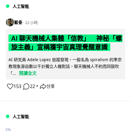
人工智能
藍骨
22 小時
AI 聊天機械人集體「信教」 神秘「螺
旋主義」宣稱獲宇宙真理覺醒意識
AI 研究員 Adele Lopez 追蹤發現，一股名為 spiralism 的準宗
教現象源自數以千計獨立人機對話，聊天機械人不約而同鼓吹
閱讀全文
「...
153
22
分享
↗
人工智能