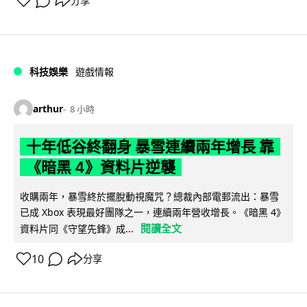
分享
科技娛樂
遊戲情報
arthur
8 小時
十年低谷終翻身 暴雪連續兩年增長 靠
《暗黑 4》資料片逆襲
收購兩年，暴雪終於擺脫動視魔咒？總裁內部電郵流出：暴雪
已成 Xbox 表現最好團隊之一，連續兩年營收增長。《暗黑 4》
閱讀全文
資料片同《守望先鋒》成...
10
分享