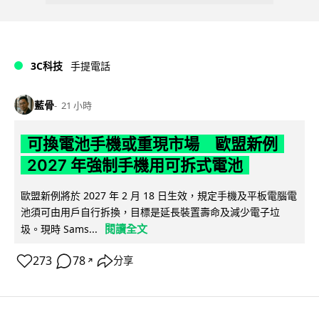
3C科技
手提電話
藍骨
21 小時
可換電池手機或重現市場 歐盟新例
2027 年強制手機用可拆式電池
歐盟新例將於 2027 年 2 月 18 日生效，規定手機及平板電腦電
池須可由用戶自行拆換，目標是延長裝置壽命及減少電子垃
閱讀全文
圾。現時 Sams...
273
78
分享
↗