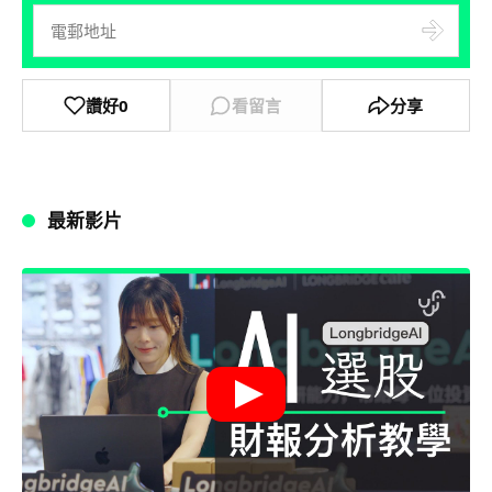
讚好
0
看留言
分享
最新影片