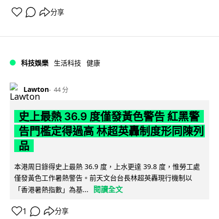
分享
科技娛樂
生活科技
健康
Lawton
44 分
史上最熱 36.9 度僅發黃色警告 紅黑警
告門檻定得過高 林超英轟制度形同陳列
品
本港周日錄得史上最熱 36.9 度，上水更達 39.8 度，惟勞工處
僅發黃色工作暑熱警告。前天文台台長林超英轟現行機制以
閱讀全文
「香港暑熱指數」為基...
1
分享