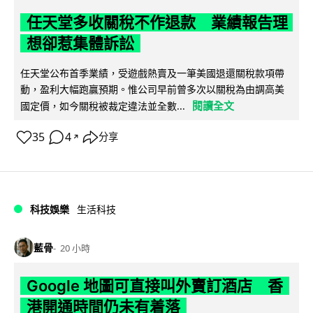
任天堂多收關稅不作退款 業績報告理
想卻惹集體訴訟
任天堂公布首季業績，受遊戲熱賣及一筆美國退還關稅款項帶
動，盈利大幅跑贏預期。惟公司早前曾多次以關稅為由調高美
閱讀全文
國定價，如今關稅被裁定違法並全數...
35
4
分享
↗
科技娛樂
生活科技
藍骨
20 小時
Google 地圖可直接叫外賣訂酒店 香
港開通時間仍未有着落