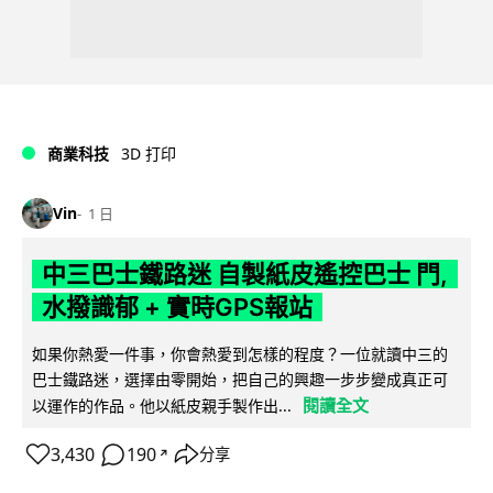
商業科技
3D 打印
Vin
1 日
中三巴士鐵路迷 自製紙皮遙控巴士 門,
水撥識郁 + 實時GPS報站
如果你熱愛一件事，你會熱愛到怎樣的程度？一位就讀中三的
巴士鐵路迷，選擇由零開始，把自己的興趣一步步變成真正可
閱讀全文
以運作的作品。他以紙皮親手製作出...
3,430
190
分享
↗