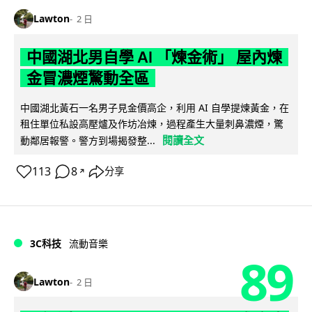
Lawton
2 日
中國湖北男自學 AI 「煉金術」 屋內煉
金冒濃煙驚動全區
中國湖北黃石一名男子見金價高企，利用 AI 自學提煉黃金，在
租住單位私設高壓爐及作坊冶煉，過程產生大量刺鼻濃煙，驚
閱讀全文
動鄰居報警。警方到場揭發整...
113
8
分享
↗
3C科技
流動音樂
89
Lawton
2 日