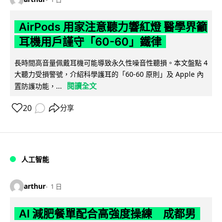
AirPods 用家注意聽力響紅燈 醫學界籲
耳機用戶謹守「60-60」鐵律
長時間高音量佩戴耳機可能導致永久性噪音性聽損。本文盤點 4
大聽力受損警號，介紹科學護耳的「60-60 原則」及 Apple 內
閱讀全文
置防護功能，...
20
分享
人工智能
arthur
1 日
AI 減肥餐單配合高強度操練 成都男