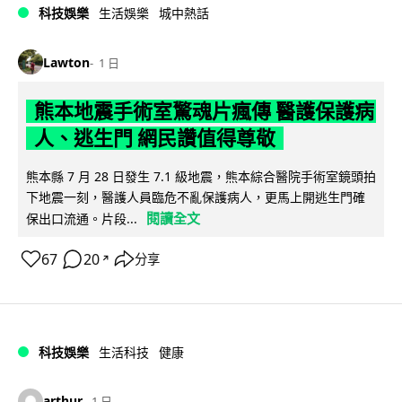
科技娛樂
生活娛樂
城中熱話
Lawton
1 日
熊本地震手術室驚魂片瘋傳 醫護保護病
人、逃生門 網民讚值得尊敬
熊本縣 7 月 28 日發生 7.1 級地震，熊本綜合醫院手術室鏡頭拍
下地震一刻，醫護人員臨危不亂保護病人，更馬上開逃生門確
閱讀全文
保出口流通。片段...
67
20
分享
↗
科技娛樂
生活科技
健康
arthur
1 日