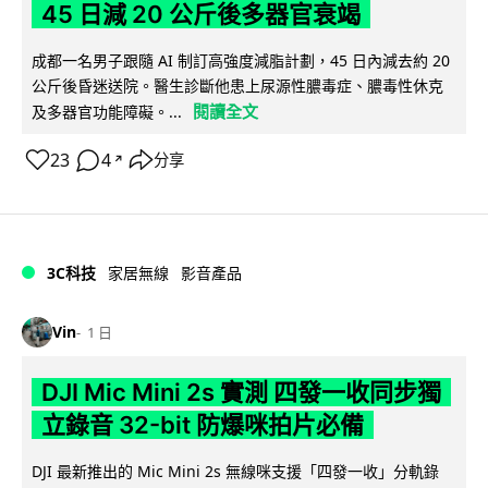
45 日減 20 公斤後多器官衰竭
成都一名男子跟隨 AI 制訂高強度減脂計劃，45 日內減去約 20
公斤後昏迷送院。醫生診斷他患上尿源性膿毒症、膿毒性休克
閱讀全文
及多器官功能障礙。...
23
4
分享
↗
3C科技
家居無線
影音產品
Vin
1 日
DJI Mic Mini 2s 實測 四發一收同步獨
立錄音 32-bit 防爆咪拍片必備
DJI 最新推出的 Mic Mini 2s 無線咪支援「四發一收」分軌錄