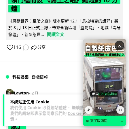
領門檻而設 《諸王之眠》縮短約 10 分
鐘
《魔獸世界：至暗之夜》版本更新 12.1「烏拉特克的詛咒」將
於 8 月 13 日正式上線，帶來全新區域「盤蛇島」、地城「毒牙
閱讀全文
祭壇」、新型態世...
×
116
分享
科技娛樂
遊戲情報
Lawton
2 日
本網站正使用 Cookie
我們使用 Cookie 改善網站體驗。 繼續使用
日本二手遊戲店減 90% 門市 業績反增
🎵
⛶
我們的網站即表示您同意我們的
Cookie 政
四成 "懷舊"在 Z 世代變成最潮「新鮮
策
。
📖 文字版訪問
→
感」