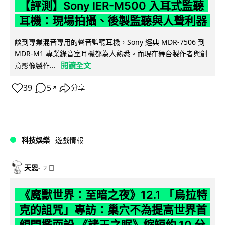
【評測】Sony IER-M500 入耳式監聽
耳機：現場拍攝、後製監聽與人聲利器
談到專業混音專用的聲音監聽耳機，Sony 經典 MDR-7506 到
MDR-M1 專業錄音室耳機都為人熟悉。而現在舞台製作者與創
閱讀全文
意影像製作...
39
5
分享
↗
科技娛樂
遊戲情報
天恩
2 日
《魔獸世界：至暗之夜》12.1 「烏拉特
克的詛咒」專訪：巢穴不為提高世界首