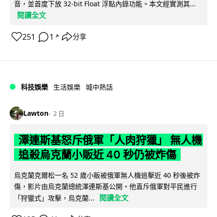
音，並首度下放 32-bit Float 浮點內錄功能。本文經實測其...
閱讀全文
251
1
分享
↗
科技娛樂
生活娛樂
城中熱話
Lawton
2 日
澤連斯基怒斥俄軍「人肉狩獵」 無人機
追殺烏克蘭小販近 40 秒仍被炸傷
烏克蘭克爾松一名 52 歲小販被俄軍無人機追擊近 40 秒後被炸
傷，影片由烏克蘭總統澤連斯基公開。他直斥俄軍對平民進行
閱讀全文
「狩獵式」攻擊，烏克蘭...