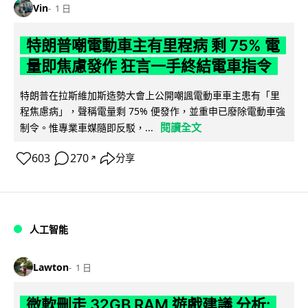
Vin
1 日
特朗普嘲電動車主有里程病 剩 75% 電
量即焦慮發作 狂言一手終結電車指令
特朗普在拉斯維加斯造勢大會上公開嘲諷電動車車主患有「里
程焦慮病」，聲稱電量剩 75% 便發作，並重申已廢除電動車強
閱讀全文
制令。惟專業車媒隨即反駁，...
603
270
分享
↗
人工智能
Lawton
1 日
微軟刪走 32GB RAM 遊戲建議 分析: