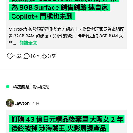
為 8GB Surface 銷售鋪路 連自家
Copilot+ 門檻也未到
Microsoft 被發現靜靜刪除官方網站上，對遊戲玩家要為電腦配
置 32GB RAM 的建議。分析指微軟同時新推出的 8GB RAM 入
閱讀全文
門...
162
16
分享
↗
科技娛樂
影視娛樂
Lawton
1 日
訂購 43 億日元精品後棄單 大阪女 2 年
後終被捕 涉海賊王,火影周邊產品