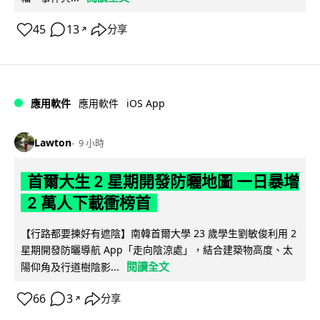
45
13
分享
↗
iOS App
應用軟件
應用軟件
Lawton
9 小時
首爾大生 2 星期開發防曬地圖 一日暴增
2 萬人下載衝榜首
【行路都要揀好有遮陰】南韓首爾大學 23 歲學生劉敏俊利用 2
星期開發防曬導航 App「走向陰涼處」，結合建築物高度、太
閱讀全文
陽仰角及行道樹陰影...
66
3
分享
↗