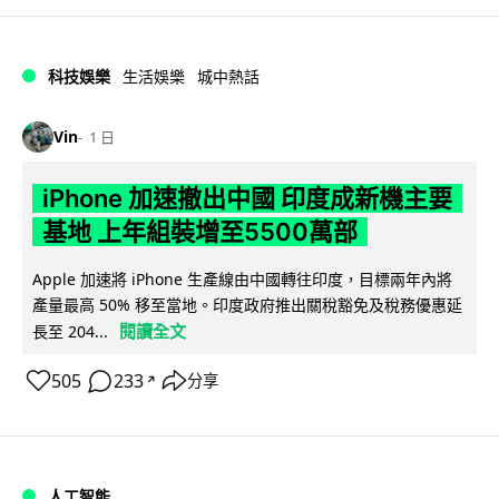
科技娛樂
生活娛樂
城中熱話
Vin
1 日
iPhone 加速撤出中國 印度成新機主要
基地 上年組裝增至5500萬部
Apple 加速將 iPhone 生產線由中國轉往印度，目標兩年內將
產量最高 50% 移至當地。印度政府推出關稅豁免及稅務優惠延
閱讀全文
長至 204...
505
233
分享
↗
人工智能