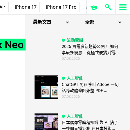
Air
iPhone 17
iPhone 17 Pro
AirPods Pro 3
Ap
最新文章
全部
流動電腦
 Neo
2026 買電腦新趨勢公開！ 如何
享最多優惠 從極致便攜到電...
07.08.2026
人工智能
ChatGPT 免費呼叫 Adobe 一句
話跨軟體修圖兼整 PDF ...
07.08.2026
人工智能
日本偶像零編程知識 靠 AI 搞了
一整個直播系統 在日本技術...