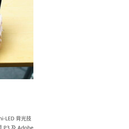
人工智能
華為科學家警告 NVIDIA 已近物
理極限 華為「韜定律」可繞過
摩...
06.08.2026
城中熱話
家長無得慳錢買二手書 電子啟動
碼鎖死二手教科書 學生無法做功
課
06.08.2026
遊戲情報
PlayStation 確認停產實體光碟
包裝印出重要通告 2...
06.08.2026
ini-LED 背光技
3 及 Adobe