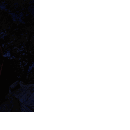
屋內煉金冒濃煙驚動全區
06.08.2026
流動音樂
【評測】Sony IER-M500 入耳式
監聽耳機：現場拍攝、後製監
聽...
06.08.2026
遊戲情報
《魔獸世界：至暗之夜》12.1
「烏拉特克的詛咒」專訪：巢穴
不為提高世...
06.08.2026
遊戲情報
日本二手遊戲店減 90% 門市 業
績反增四成 “懷...