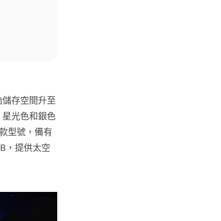
都男 45 日減 20 公斤後多器官
衰...
07.08.2026
影音產品
DJI Mic Mini 2s 實測 四發一收
同步獨立錄音 32-bi...
06.08.2026
，起始儲存空間升至
色、星光色和銀色
城中熱話
x 兩款型號，備有
澤連斯基怒斥俄軍「人肉狩獵」
2TB，提供太空
無人機追殺烏克蘭小販近 40 秒
仍被炸傷
06.08.2026
人工智能
中國湖北男自學 AI 「煉金術」