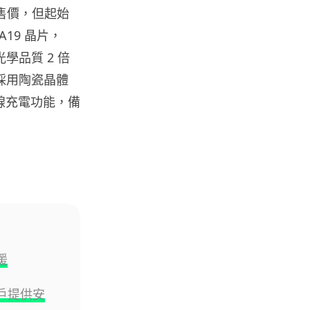
智博通路由器爆後門 官方緊急下
相同售價，但起始
架止血 稱漏洞是功能在維修時使
A19 晶片，
用
07.08.2026
光學品質 2 倍
顯示器採用陶瓷晶體
城中熱話
無線充電功能，備
熊本地震手術室驚魂片瘋傳 醫護
保護病人、逃生門 網民讚值得
尊...
07.08.2026
健康
AirPods 用家注意聽力響紅燈 醫
學界籲耳機用戶謹守「60-60」...
07.08.2026
援
為用戶提供安
人工智能
AI 減肥餐單配合高強度操練 成