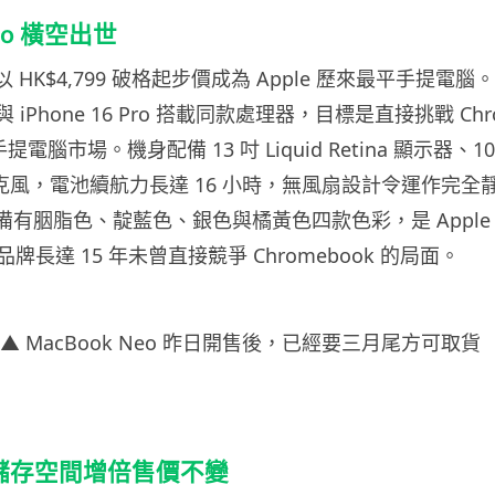
Neo 橫空出世
eo 以 HK$4,799 破格起步價成為 Apple 歷來最平手提
，與 iPhone 16 Pro 搭載同款處理器，目標是直接挑戰 Chr
提電腦市場。機身配備 13 吋 Liquid Retina 顯示器、1080
麥克風，電池續航力長達 16 小時，無風扇設計令運作完全
Neo 備有胭脂色、靛藍色、銀色與橘黃色四款色彩，是 Appl
長達 15 年未曾直接競爭 Chromebook 的局面。
▲ MacBook Neo 昨日開售後，已經要三月尾方可取貨
7e 儲存空間增倍售價不變