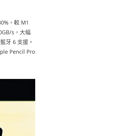
06.08.2026
30%，較 M1
人工智能
Meta AI 模型測試期間入侵他家
0GB/s，大幅
公司 三大 AI 巨頭接連曝安全
 及藍牙 6 支援。
漏...
06.08.2026
Pencil Pro
科技新聞
Audi 最慳電量產車現身 A2 e-
tron 迷彩造型曝光 快充 2...
06.08.2026
城中熱話
法國 8 月 11 日出新例 未經同意
嚴禁 Cold Call 違規企...
06.08.2026