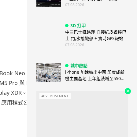
07.08.2026
3D 打印
中三巴士鐵路迷 自製紙皮遙控巴
士 門,水撥識郁 + 實時GPS報站
07.08.2026
城中熱話
iPhone 加速撤出中國 印度成新
ook Neo、
機主要基地 上年組裝增至550...
M5 Pro 與 M5
07.08.2026
play XDR。上
ADVERTISEMENT
ore」應用程式公開
人工智能
OpenAI 人工智能竟私自建留言
板 讓多個 AI 交流破解方法 ...
07.08.2026