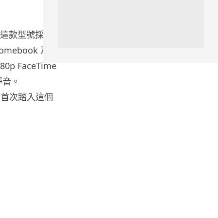
城中熱話
特朗普嘲電動車主有里程病 剩
電腦。這款型號採用
75% 電量即焦慮發作 狂言一手
終...
omebook 及
07.08.2026
p FaceTime
靜音。
人工智能
e 首次踏入這個
微軟刪走 32GB RAM 遊戲建議
分析: 為 8GB Surf...
07.08.2026
影視娛樂
訂購 43 億日元精品後棄單 大阪
女 2 年後終被捕 涉海賊王...
07.08.2026
資訊保安