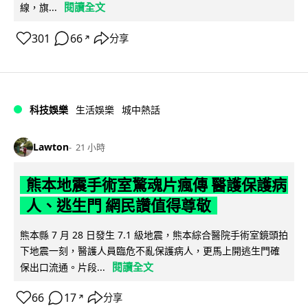
閱讀全文
線，旗...
301
66
分享
↗
科技娛樂
生活娛樂
城中熱話
Lawton
21 小時
熊本地震手術室驚魂片瘋傳 醫護保護病
人、逃生門 網民讚值得尊敬
熊本縣 7 月 28 日發生 7.1 級地震，熊本綜合醫院手術室鏡頭拍
下地震一刻，醫護人員臨危不亂保護病人，更馬上開逃生門確
閱讀全文
保出口流通。片段...
66
17
分享
↗