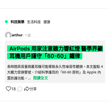
科技娛樂
生活科技
健康
arthur
1 日
AirPods 用家注意聽力響紅燈 醫學界籲
耳機用戶謹守「60-60」鐵律
長時間高音量佩戴耳機可能導致永久性噪音性聽損。本文盤點 4
大聽力受損警號，介紹科學護耳的「60-60 原則」及 Apple 內
閱讀全文
置防護功能，...
18
分享