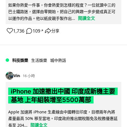
如果你熱愛一件事，你會熱愛到怎樣的程度？一位就讀中三的
巴士鐵路迷，選擇由零開始，把自己的興趣一步步變成真正可
閱讀全文
以運作的作品。他以紙皮親手製作出...
1,736
109
分享
↗
科技娛樂
生活娛樂
城中熱話
Vin
16 小時
iPhone 加速撤出中國 印度成新機主要
基地 上年組裝增至5500萬部
Apple 加速將 iPhone 生產線由中國轉往印度，目標兩年內將
產量最高 50% 移至當地。印度政府推出關稅豁免及稅務優惠延
閱讀全文
長至 204...