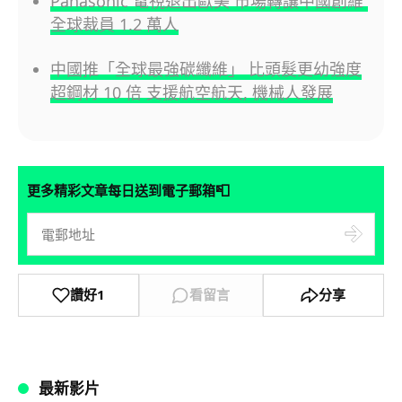
Panasonic 電視退出歐美 市場轉讓中國創維
全球裁員 1.2 萬人
中國推「全球最強碳纖維」 比頭髮更幼強度
超鋼材 10 倍 支援航空航天, 機械人發展
📮
更多精彩文章每日送到電子郵箱
讚好
1
看留言
分享
最新影片