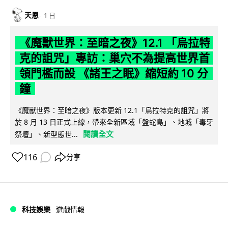
天恩
1 日
《魔獸世界：至暗之夜》12.1 「烏拉特
克的詛咒」專訪：巢穴不為提高世界首
領門檻而設 《諸王之眠》縮短約 10 分
鐘
《魔獸世界：至暗之夜》版本更新 12.1「烏拉特克的詛咒」將
於 8 月 13 日正式上線，帶來全新區域「盤蛇島」、地城「毒牙
閱讀全文
祭壇」、新型態世...
116
分享
科技娛樂
遊戲情報