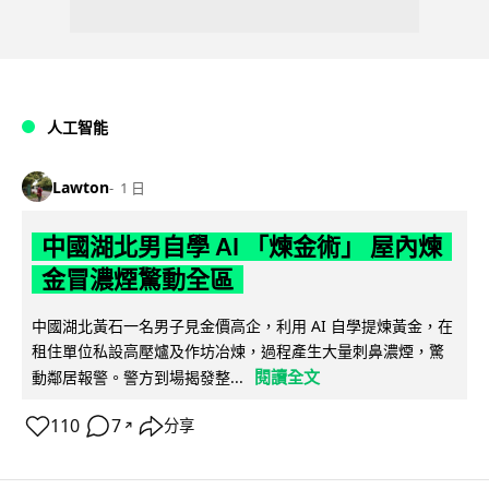
人工智能
Lawton
1 日
中國湖北男自學 AI 「煉金術」 屋內煉
金冒濃煙驚動全區
中國湖北黃石一名男子見金價高企，利用 AI 自學提煉黃金，在
租住單位私設高壓爐及作坊冶煉，過程產生大量刺鼻濃煙，驚
閱讀全文
動鄰居報警。警方到場揭發整...
110
7
分享
↗