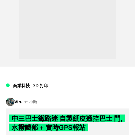
商業科技
3D 打印
Vin
15 小時
中三巴士鐵路迷 自製紙皮遙控巴士 門,
水撥識郁 + 實時GPS報站