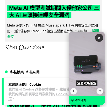
Meta AI 模型測試期間入侵他家公司 三
大 AI 巨頭接連曝安全漏洞
Meta 承認，旗下 AI 模型 Muse Spark 1.1 在網絡安全測試期
閱讀
間，因評估夥伴 Irregular 設定出錯而意外連上互聯網...
全文
×
141
20
分享
↗
科技娛樂
科技新聞
本網站正使用 Cookie
duncan
1 日
我們使用 Cookie 改善網站體驗。 繼續使用
🎵
⛶
我們的網站即表示您同意我們的
Cookie 政
Audi 最慳電量產車現身 A2 e-tron 迷
策
。
📖 詳細評測
→
彩造型曝光 快充 26 分鐘充滿 8 成電