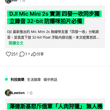
Vin
1 日
DJI Mic Mini 2s 實測 四發一收同步獨
立錄音 32-bit 防爆咪拍片必備
DJI 最新推出的 Mic Mini 2s 無線咪支援「四發一收」分軌錄
音，並首度下放 32-bit Float 浮點內錄功能。本文經實測其...
閱讀全文
251
1
分享
↗
科技娛樂
生活娛樂
城中熱話
Lawton
1 日
澤連斯基怒斥俄軍「人肉狩獵」 無人機