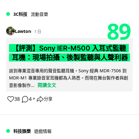
3C科技
流動音樂
89
Lawton
1 日
【評測】Sony IER-M500 入耳式監聽
耳機：現場拍攝、後製監聽與人聲利器
談到專業混音專用的聲音監聽耳機，Sony 經典 MDR-7506 到
MDR-M1 專業錄音室耳機都為人熟悉。而現在舞台製作者與創
閱讀全文
意影像製作...
38
4
分享
↗
科技娛樂
遊戲情報