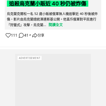
追殺烏克蘭小販近 40 秒仍被炸傷
烏克蘭克爾松一名 52 歲小販被俄軍無人機追擊近 40 秒後被炸
傷，影片由烏克蘭總統澤連斯基公開。他直斥俄軍對平民進行
閱讀全文
「狩獵式」攻擊，烏克蘭...
111
41
分享
↗
ADVERTISEMENT