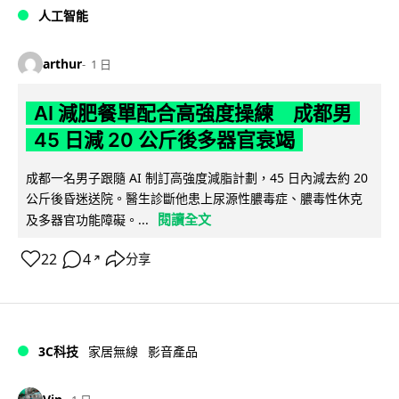
人工智能
arthur
1 日
AI 減肥餐單配合高強度操練 成都男
45 日減 20 公斤後多器官衰竭
成都一名男子跟隨 AI 制訂高強度減脂計劃，45 日內減去約 20
公斤後昏迷送院。醫生診斷他患上尿源性膿毒症、膿毒性休克
閱讀全文
及多器官功能障礙。...
22
4
分享
↗
3C科技
家居無線
影音產品