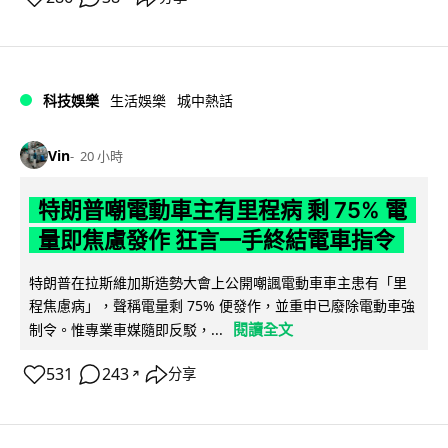
科技娛樂
生活娛樂
城中熱話
Vin
20 小時
特朗普嘲電動車主有里程病 剩 75% 電
量即焦慮發作 狂言一手終結電車指令
特朗普在拉斯維加斯造勢大會上公開嘲諷電動車車主患有「里
程焦慮病」，聲稱電量剩 75% 便發作，並重申已廢除電動車強
閱讀全文
制令。惟專業車媒隨即反駁，...
531
243
分享
↗