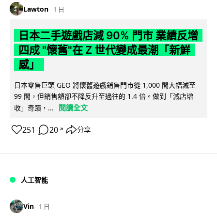
Lawton
1 日
日本二手遊戲店減 90% 門市 業績反增
四成 "懷舊"在 Z 世代變成最潮「新鮮
感」
日本零售巨頭 GEO 將懷舊遊戲銷售門市從 1,000 間大幅減至
99 間，但銷售額卻不降反升至過往的 1.4 倍。做到「減店增
閱讀全文
收」奇蹟，...
251
20
分享
↗
人工智能
Vin
1 日