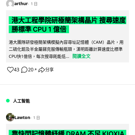
arthur
1 日
港大工程學院研極簡架構晶片 搜尋速度
勝標準 CPU 1 億倍
港大團隊研發極簡架構模擬內容尋址記憶體（CAM）晶片，用
二硫化鉬及半金屬銻克服傳輸瓶頸，漢明距離計算速度比標準
閱讀全文
CPU快1億倍，每次搜尋耗能低...
43
20
分享
↗
人工智能
Lawton
1 日
靠快閃記憶體紓緩 DRAM 不足 KIOXIA