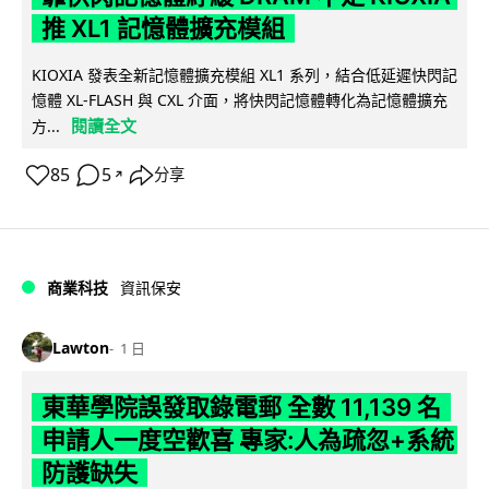
推 XL1 記憶體擴充模組
KIOXIA 發表全新記憶體擴充模組 XL1 系列，結合低延遲快閃記
憶體 XL-FLASH 與 CXL 介面，將快閃記憶體轉化為記憶體擴充
閱讀全文
方...
85
5
分享
↗
商業科技
資訊保安
Lawton
1 日
東華學院誤發取錄電郵 全數 11,139 名
申請人一度空歡喜 專家:人為疏忽+系統
防護缺失