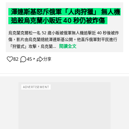
澤連斯基怒斥俄軍「人肉狩獵」 無人機
追殺烏克蘭小販近 40 秒仍被炸傷
烏克蘭克爾松一名 52 歲小販被俄軍無人機追擊近 40 秒後被炸
傷，影片由烏克蘭總統澤連斯基公開。他直斥俄軍對平民進行
閱讀全文
「狩獵式」攻擊，烏克蘭...
82
45
分享
↗
ADVERTISEMENT