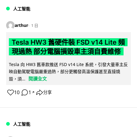
人工智能
arthur
1 日
Tesla HW3 舊硬件裝 FSD v14 Lite 頻
現過熱 部分電腦損毀車主須自費維修
Tesla 向 HW3 舊車款推送 FSD v14 Lite 系統，引發大量車主反
映自動駕駛電腦嚴重過熱，部分更觸發高溫保護甚至直接燒
閱讀全文
毀，須...
10
1
分享
↗
人工智能