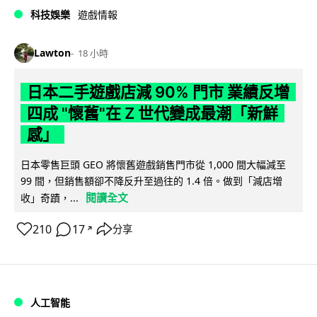
科技娛樂
遊戲情報
Lawton
18 小時
日本二手遊戲店減 90% 門市 業績反增
四成 "懷舊"在 Z 世代變成最潮「新鮮
感」
日本零售巨頭 GEO 將懷舊遊戲銷售門市從 1,000 間大幅減至
99 間，但銷售額卻不降反升至過往的 1.4 倍。做到「減店增
閱讀全文
收」奇蹟，...
210
17
分享
↗
人工智能