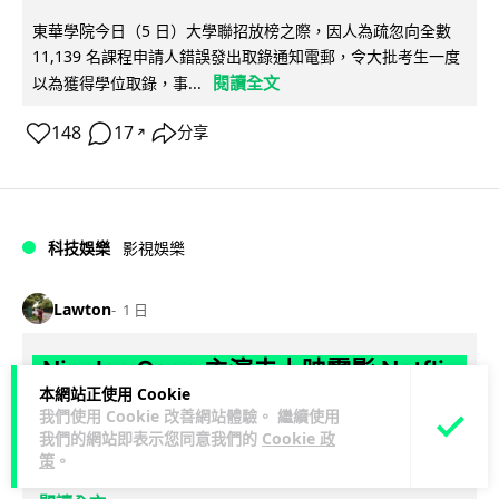
東華學院今日（5 日）大學聯招放榜之際，因人為疏忽向全數
11,139 名課程申請人錯誤發出取錄通知電郵，令大批考生一度
閱讀全文
以為獲得學位取錄，事...
148
17
分享
↗
科技娛樂
影視娛樂
Lawton
1 日
Nicolas Cage 主演未上映電影 Netflix
本網站正使用 Cookie
遺失未加密母帶 被索償 8.19 億港元
我們使用 Cookie 改善網站體驗。 繼續使用
我們的網站即表示您同意我們的
Cookie 政
【唔見未加密母帶咁大件事】Netflix 洛杉磯辦公室被竊，未上
策
。
映的 Nicolas Cage 電影《Fortitude》母帶亦告失蹤。電影...