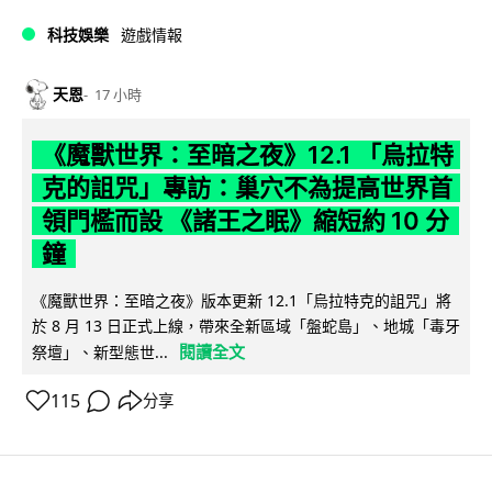
科技娛樂
遊戲情報
天恩
17 小時
《魔獸世界：至暗之夜》12.1 「烏拉特
克的詛咒」專訪：巢穴不為提高世界首
領門檻而設 《諸王之眠》縮短約 10 分
鐘
《魔獸世界：至暗之夜》版本更新 12.1「烏拉特克的詛咒」將
於 8 月 13 日正式上線，帶來全新區域「盤蛇島」、地城「毒牙
閱讀全文
祭壇」、新型態世...
115
分享