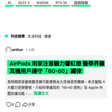
AI
DLSS 5
NVIDIA
RTX-50
遊戲情報
科技娛樂
生活科技
健康
arthur
2 小時
AirPods 用家注意聽力響紅燈 醫學界籲
耳機用戶謹守「60-60」鐵律
長時間高音量佩戴耳機可能導致永久性噪音性聽損。本文盤點 4
大聽力受損警號，介紹科學護耳的「60-60 原則」及 Apple 內
閱讀全文
置防護功能，...
4
分享