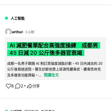
人工智能
arthur
3 小時
AI 減肥餐單配合高強度操練 成都男
45 日減 20 公斤後多器官衰竭
成都一名男子跟隨 AI 制訂高強度減脂計劃，45 日內減去約 20
公斤後昏迷送院。醫生診斷他患上尿源性膿毒症、膿毒性休克
閱讀全文
及多器官功能障礙。...
8
2
分享
↗