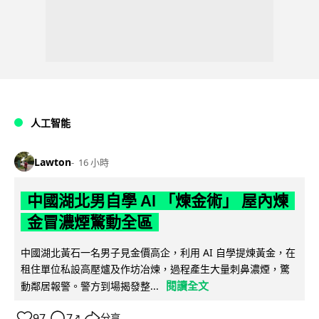
人工智能
Lawton
16 小時
中國湖北男自學 AI 「煉金術」 屋內煉
金冒濃煙驚動全區
中國湖北黃石一名男子見金價高企，利用 AI 自學提煉黃金，在
租住單位私設高壓爐及作坊冶煉，過程產生大量刺鼻濃煙，驚
閱讀全文
動鄰居報警。警方到場揭發整...
97
7
分享
↗