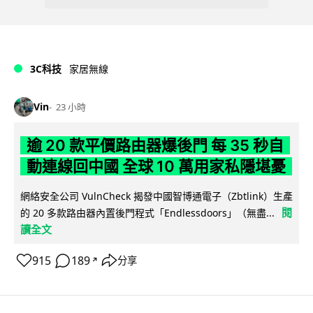
3C科技
家居無線
Vin
23 小時
逾 20 款平價路由器爆後門 每 35 秒自
動連線回中國 全球 10 萬用家私隱堪憂
網絡安全公司 VulnCheck 揭發中國智博通電子（Zbtlink）生產
閱
的 20 多款路由器內置後門程式「Endlessdoors」（無盡...
讀全文
915
189
分享
↗