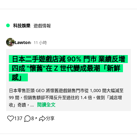
科技娛樂
遊戲情報
Lawton
11 小時
日本二手遊戲店減 90% 門市 業績反增
四成 "懷舊"在 Z 世代變成最潮「新鮮
感」
日本零售巨頭 GEO 將懷舊遊戲銷售門市從 1,000 間大幅減至
99 間，但銷售額卻不降反升至過往的 1.4 倍。做到「減店增
閱讀全文
收」奇蹟，...
137
8
分享
↗