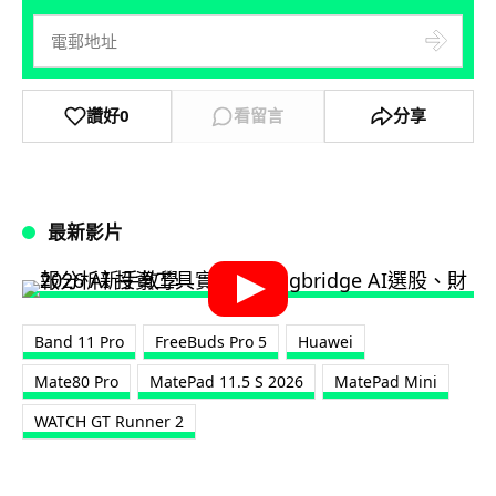
讚好
0
看留言
分享
最新影片
Band 11 Pro
FreeBuds Pro 5
Huawei
Mate80 Pro
MatePad 11.5 S 2026
MatePad Mini
WATCH GT Runner 2