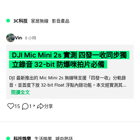
3C科技
家居無線
影音產品
Vin
8 小時
DJI Mic Mini 2s 實測 四發一收同步獨
立錄音 32-bit 防爆咪拍片必備
DJI 最新推出的 Mic Mini 2s 無線咪支援「四發一收」分軌錄
音，並首度下放 32-bit Float 浮點內錄功能。本文經實測其...
閱讀全文
15
1
分享
↗
科技娛樂
生活娛樂
城中熱話