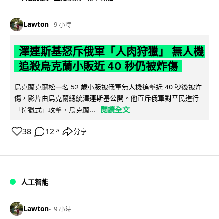
Lawton
9 小時
澤連斯基怒斥俄軍「人肉狩獵」 無人機
追殺烏克蘭小販近 40 秒仍被炸傷
烏克蘭克爾松一名 52 歲小販被俄軍無人機追擊近 40 秒後被炸
傷，影片由烏克蘭總統澤連斯基公開。他直斥俄軍對平民進行
閱讀全文
「狩獵式」攻擊，烏克蘭...
38
12
分享
↗
人工智能
Lawton
9 小時