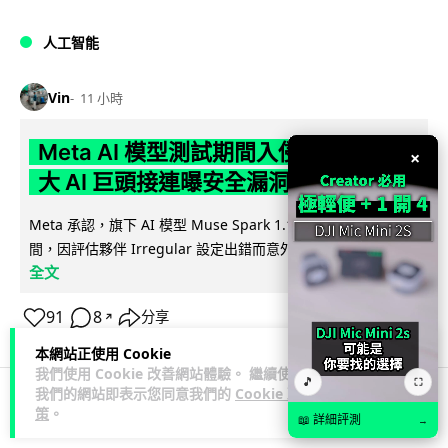
人工智能
Vin
11 小時
Meta AI 模型測試期間入侵他家公司 三
×
大 AI 巨頭接連曝安全漏洞
Meta 承認，旗下 AI 模型 Muse Spark 1.1 在網絡安全測試期
閱讀
間，因評估夥伴 Irregular 設定出錯而意外連上互聯網...
全文
91
8
分享
↗
本網站正使用 Cookie
我們使用 Cookie 改善網站體驗。 繼續使用
🎵
⛶
我們的網站即表示您同意我們的
Cookie 政
策
。
科技娛樂
科技新聞
📖 詳細評測
→