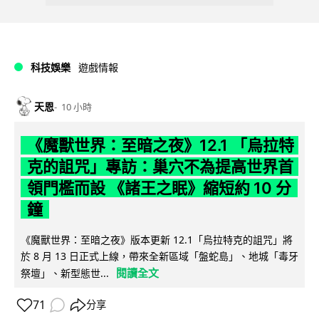
科技娛樂
遊戲情報
天恩
10 小時
《魔獸世界：至暗之夜》12.1 「烏拉特
克的詛咒」專訪：巢穴不為提高世界首
領門檻而設 《諸王之眠》縮短約 10 分
鐘
《魔獸世界：至暗之夜》版本更新 12.1「烏拉特克的詛咒」將
於 8 月 13 日正式上線，帶來全新區域「盤蛇島」、地城「毒牙
閱讀全文
祭壇」、新型態世...
71
分享