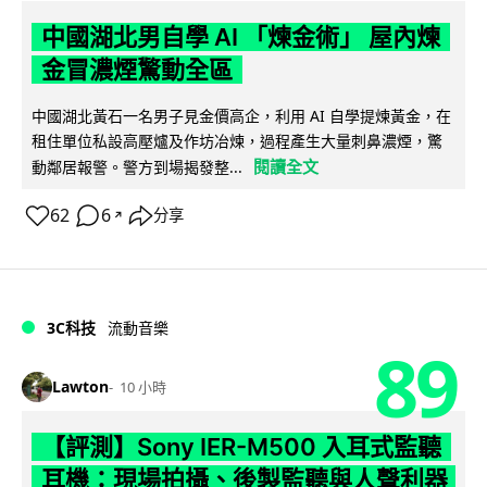
中國湖北男自學 AI 「煉金術」 屋內煉
金冒濃煙驚動全區
中國湖北黃石一名男子見金價高企，利用 AI 自學提煉黃金，在
租住單位私設高壓爐及作坊冶煉，過程產生大量刺鼻濃煙，驚
閱讀全文
動鄰居報警。警方到場揭發整...
62
6
分享
↗
3C科技
流動音樂
89
Lawton
10 小時
【評測】Sony IER-M500 入耳式監聽
耳機：現場拍攝、後製監聽與人聲利器