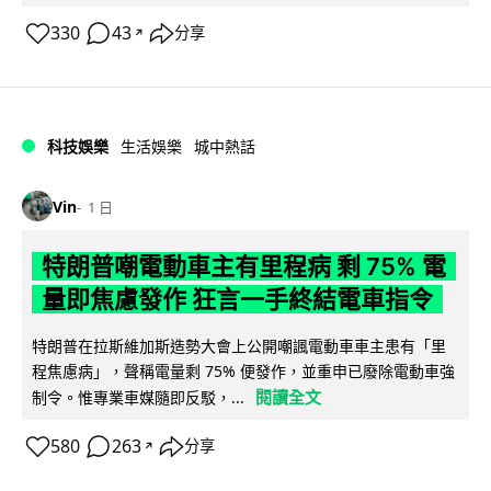
330
43
分享
↗
科技娛樂
生活娛樂
城中熱話
Vin
1 日
特朗普嘲電動車主有里程病 剩 75% 電
量即焦慮發作 狂言一手終結電車指令
特朗普在拉斯維加斯造勢大會上公開嘲諷電動車車主患有「里
程焦慮病」，聲稱電量剩 75% 便發作，並重申已廢除電動車強
閱讀全文
制令。惟專業車媒隨即反駁，...
580
263
分享
↗