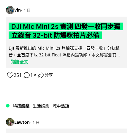
Vin
1 日
DJI Mic Mini 2s 實測 四發一收同步獨
立錄音 32-bit 防爆咪拍片必備
DJI 最新推出的 Mic Mini 2s 無線咪支援「四發一收」分軌錄
音，並首度下放 32-bit Float 浮點內錄功能。本文經實測其...
閱讀全文
251
1
分享
↗
科技娛樂
生活娛樂
城中熱話
Lawton
1 日