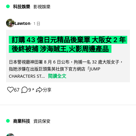
科技娛樂
影視娛樂
Lawton
1 日
訂購 43 億日元精品後棄單 大阪女 2 年
後終被捕 涉海賊王,火影周邊產品
日本警視廳神田署 8 月 6 日公布，拘捕一名 32 歲大阪女子，
指她涉嫌在出版巨頭集英社旗下官方網店「JUMP
閱讀全文
CHARACTERS ST...
67
9
分享
↗
商業科技
資訊保安