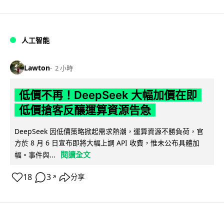
人工智能
Lawton
2 小時
低價不再！DeepSeek 大幅加價在即
低價搶客反釀運算資源告急
DeepSeek 因低價策略掀起需求熱潮，運算資源不勝負荷，官
方於 8 月 6 日宣布即將大幅上調 API 收費，惟未公布具體加
閱讀全文
幅。事件與...
18
3
分享
↗