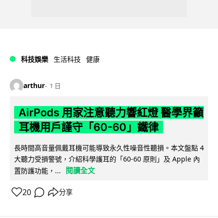
科技娛樂
生活科技
健康
arthur
1 日
AirPods 用家注意聽力響紅燈 醫學界籲
耳機用戶謹守「60-60」鐵律
長時間高音量佩戴耳機可能導致永久性噪音性聽損。本文盤點 4
大聽力受損警號，介紹科學護耳的「60-60 原則」及 Apple 內
閱讀全文
置防護功能，...
20
分享