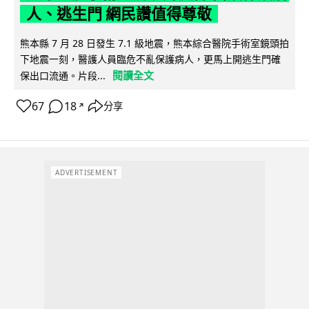
人、逃生門 網民讚值得尊敬
熊本縣 7 月 28 日發生 7.1 級地震，熊本綜合醫院手術室鏡頭拍
下地震一刻，醫護人員臨危不亂保護病人，更馬上開逃生門確
閱讀全文
保出口流通。片段...
67
18
分享
↗
ADVERTISEMENT