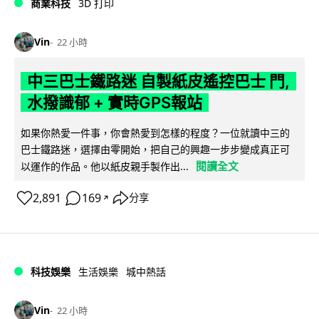
商業科技
3D 打印
Vin
22 小時
中三巴士鐵路迷 自製紙皮遙控巴士 門,
水撥識郁 + 實時GPS報站
如果你熱愛一件事，你會熱愛到怎樣的程度？一位就讀中三的
巴士鐵路迷，選擇由零開始，把自己的興趣一步步變成真正可
閱讀全文
以運作的作品。他以紙皮親手製作出...
2,891
169
分享
↗
科技娛樂
生活娛樂
城中熱話
Vin
22 小時