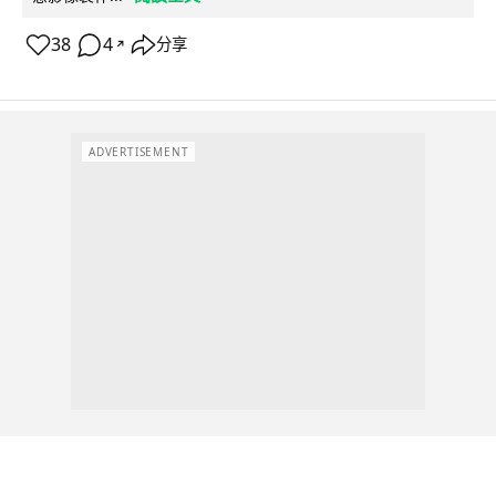
38
4
分享
↗
ADVERTISEMENT