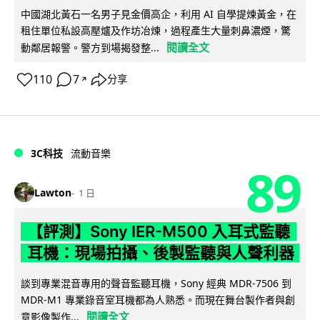
中國湖北黃石一名男子見金價高企，利用 AI 自學提煉黃金，在
租住單位私設高壓爐及作坊冶煉，過程產生大量刺鼻濃煙，驚
閱讀全文
動鄰居報警。警方到場揭發整...
110
7
分享
↗
3C科技
流動音樂
89
Lawton
1 日
【評測】Sony IER-M500 入耳式監聽
耳機：現場拍攝、後製監聽與人聲利器
談到專業混音專用的聲音監聽耳機，Sony 經典 MDR-7506 到
MDR-M1 專業錄音室耳機都為人熟悉。而現在舞台製作者與創
閱讀全文
意影像製作...