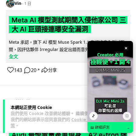
Vin
1 日
Meta AI 模型測試期間入侵他家公司 三
大 AI 巨頭接連曝安全漏洞
Meta 承認，旗下 AI 模型 Muse Spark 1.1 在網絡安全測試期
×
閱讀
間，因評估夥伴 Irregular 設定出錯而意外連上互聯網...
全文
143
20
分享
↗
科技娛樂
科技新聞
本網站正使用 Cookie
我們使用 Cookie 改善網站體驗。 繼續使用
🎵
⛶
duncan
2 日
我們的網站即表示您同意我們的
Cookie 政
策
。
📖 詳細評測
→
Audi 最慳電量產車現身 A2 e-tron 迷