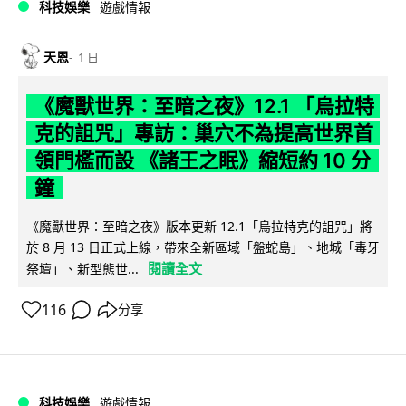
科技娛樂
遊戲情報
天恩
1 日
《魔獸世界：至暗之夜》12.1 「烏拉特
克的詛咒」專訪：巢穴不為提高世界首
領門檻而設 《諸王之眠》縮短約 10 分
鐘
《魔獸世界：至暗之夜》版本更新 12.1「烏拉特克的詛咒」將
於 8 月 13 日正式上線，帶來全新區域「盤蛇島」、地城「毒牙
閱讀全文
祭壇」、新型態世...
116
分享
科技娛樂
遊戲情報