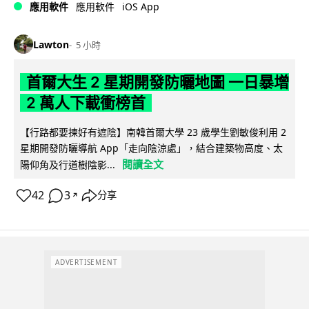
iOS App
應用軟件
應用軟件
Lawton
5 小時
首爾大生 2 星期開發防曬地圖 一日暴增
2 萬人下載衝榜首
【行路都要揀好有遮陰】南韓首爾大學 23 歲學生劉敏俊利用 2
星期開發防曬導航 App「走向陰涼處」，結合建築物高度、太
閱讀全文
陽仰角及行道樹陰影...
42
3
分享
↗
ADVERTISEMENT