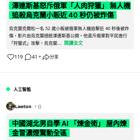
澤連斯基怒斥俄軍「人肉狩獵」 無人機
追殺烏克蘭小販近 40 秒仍被炸傷
烏克蘭克爾松一名 52 歲小販被俄軍無人機追擊近 40 秒後被炸
傷，影片由烏克蘭總統澤連斯基公開。他直斥俄軍對平民進行
閱讀全文
「狩獵式」攻擊，烏克蘭...
119
41
分享
↗
人工智能
Lawton
1 日
中國湖北男自學 AI 「煉金術」 屋內煉
金冒濃煙驚動全區