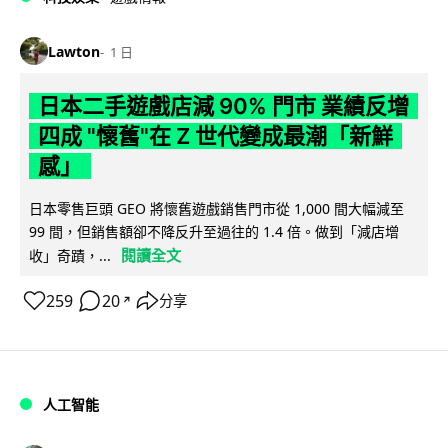
Lawton
1 日
日本二手遊戲店減 90% 門市 業績反增
四成 "懷舊"在 Z 世代變成最潮「新鮮
感」
日本零售巨頭 GEO 將懷舊遊戲銷售門市從 1,000 間大幅減至
99 間，但銷售額卻不降反升至過往的 1.4 倍。做到「減店增
閱讀全文
收」奇蹟，...
259
20
分享
↗
人工智能