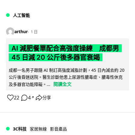
人工智能
arthur
1 日
AI 減肥餐單配合高強度操練 成都男
45 日減 20 公斤後多器官衰竭
成都一名男子跟隨 AI 制訂高強度減脂計劃，45 日內減去約 20
公斤後昏迷送院。醫生診斷他患上尿源性膿毒症、膿毒性休克
閱讀全文
及多器官功能障礙。...
22
4
分享
↗
3C科技
家居無線
影音產品