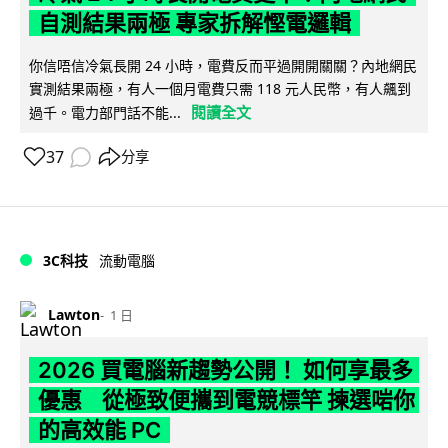
自測結果兩極 專家拆解慳電邏輯
你信唔信冷氣長開 24 小時，電費反而平過開開關關？內地網民
實測結果兩極，有人一個月電費只需 118 元人民幣，有人飆到
閱讀全文
過千。電力部門話不能...
37
分享
3C科技
流動電腦
Lawton
1 日
2026 買電腦新趨勢公開！ 如何享最多
優惠 從極致便攜到電競標竿 揀選啱你
的高效能 PC