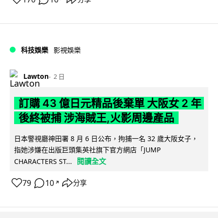
科技娛樂
影視娛樂
Lawton
2 日
訂購 43 億日元精品後棄單 大阪女 2 年
後終被捕 涉海賊王,火影周邊產品
日本警視廳神田署 8 月 6 日公布，拘捕一名 32 歲大阪女子，
指她涉嫌在出版巨頭集英社旗下官方網店「JUMP
閱讀全文
CHARACTERS ST...
79
10
分享
↗