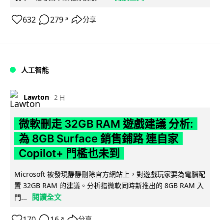
632
279
分享
↗
人工智能
Lawton
2 日
微軟刪走 32GB RAM 遊戲建議 分析:
為 8GB Surface 銷售鋪路 連自家
Copilot+ 門檻也未到
Microsoft 被發現靜靜刪除官方網站上，對遊戲玩家要為電腦配
置 32GB RAM 的建議。分析指微軟同時新推出的 8GB RAM 入
閱讀全文
門...
170
16
分享
↗