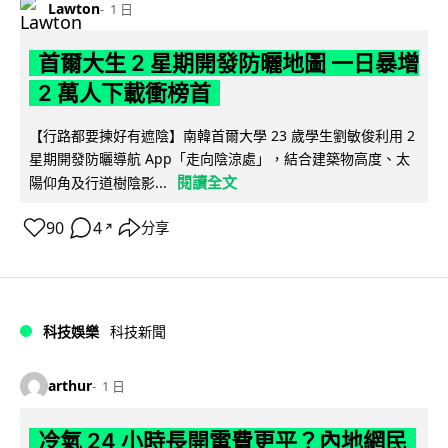
Lawton
1 日
首爾大生 2 星期開發防曬地圖 一日暴增
2 萬人下載衝榜首
【行路都要揀好有遮陰】南韓首爾大學 23 歲學生劉敏俊利用 2
星期開發防曬導航 App「走向陰涼處」，結合建築物高度、太
閱讀全文
陽仰角及行道樹陰影...
90
4
分享
↗
科技娛樂
科技新聞
arthur
1 日
冷氣 24 小時長開電費更平？內地網民