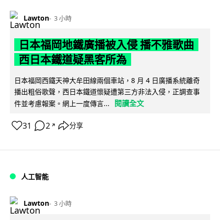
Lawton
3 小時
日本福岡地鐵廣播被入侵 播不雅歌曲
西日本鐵道疑黑客所為
日本福岡西鐵天神大牟田線兩個車站，8 月 4 日廣播系統離奇
播出粗俗歌聲，西日本鐵道懷疑遭第三方非法入侵，正調查事
閱讀全文
件並考慮報案。網上一度傳言...
31
2
分享
↗
人工智能
Lawton
3 小時