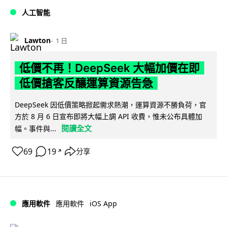
人工智能
Lawton
1 日
低價不再！DeepSeek 大幅加價在即
低價搶客反釀運算資源告急
DeepSeek 因低價策略掀起需求熱潮，運算資源不勝負荷，官
方於 8 月 6 日宣布即將大幅上調 API 收費，惟未公布具體加
閱讀全文
幅。事件與...
69
19
分享
↗
iOS App
應用軟件
應用軟件