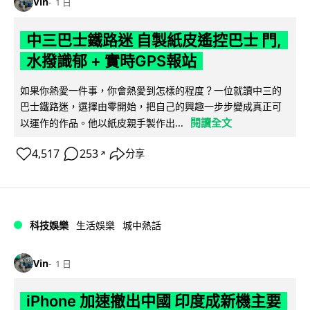
Vin
1 日
中三巴士鐵路迷 自製紙皮遙控巴士 門,
水撥識郁 + 實時GPS報站
如果你熱愛一件事，你會熱愛到怎樣的程度？一位就讀中三的
巴士鐵路迷，選擇由零開始，把自己的興趣一步步變成真正可
閱讀全文
以運作的作品。他以紙皮親手製作出...
4,517
253
分享
↗
科技娛樂
生活娛樂
城中熱話
Vin
1 日
iPhone 加速撤出中國 印度成新機主要