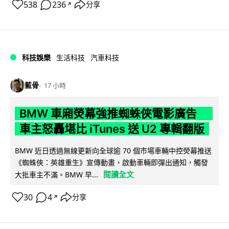
538
236
分享
↗
科技娛樂
生活科技
汽車科技
藍骨
17 小時
BMW 車廂熒幕強推蜘蛛俠電影廣告
車主怒轟堪比 iTunes 送 U2 專輯翻版
BMW 近日透過無線更新向全球逾 70 個市場車輛中控熒幕推送
《蜘蛛俠：英雄重生》宣傳動畫，啟動車輛即彈出通知，觸發
閱讀全文
大批車主不滿。BMW 早...
30
4
分享
↗