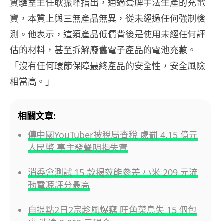
實驗室主任耿振峰指出，通過套牌手法生產的充電
寶，本質上與三無產品無異，從未經過任何強制檢
測。他表示，這類產品低價背後是使用未經任何評
估的材料，甚至拆解廢舊電子產品的電池充數。
「沒有任何環節保障最終產品的安全性，安全風險
相當高。」
相關文章:
傳中國YouTuber被稅局查稅 處罰 4.15 億元
人民幣 事主發聲明指失實
消委會測試 15 款揭效能參差 小米 209 元流
動電源評分最高
自提點2日2宗趁風爆竊 旺角菜鳥失 15 個包