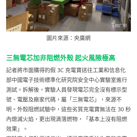
圖片來源：央廣網
三無電芯加非阻燃外殼 起火風險極高
記者將市面購得的假 3C 充電寶送往工業和信息化
部中國電子技術標準化研究院安全中心實驗室進行
測試。拆解後，實驗人員發現電芯完全沒有標示型
號、電壓及廠家代碼，屬「三無電芯」，來源不
明。外殼阻燃試驗中，這些劣質充電寶無法在 30 秒
內熄滅火焰，更出現滴落燃物，「基本上沒有阻燃
效果」。