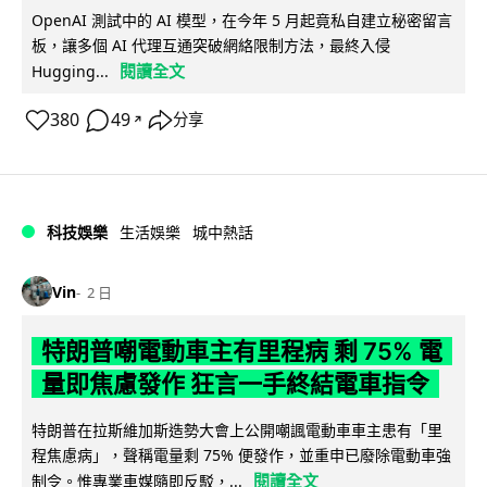
OpenAI 測試中的 AI 模型，在今年 5 月起竟私自建立秘密留言
板，讓多個 AI 代理互通突破網絡限制方法，最終入侵
閱讀全文
Hugging...
380
49
分享
↗
科技娛樂
生活娛樂
城中熱話
Vin
2 日
特朗普嘲電動車主有里程病 剩 75% 電
量即焦慮發作 狂言一手終結電車指令
特朗普在拉斯維加斯造勢大會上公開嘲諷電動車車主患有「里
程焦慮病」，聲稱電量剩 75% 便發作，並重申已廢除電動車強
閱讀全文
制令。惟專業車媒隨即反駁，...