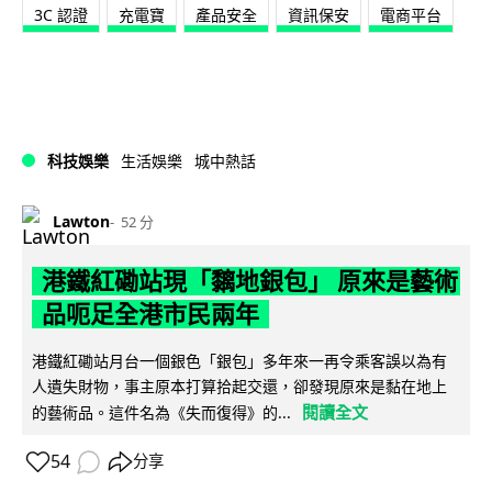
3C 認證
充電寶
產品安全
資訊保安
電商平台
科技娛樂
生活娛樂
城中熱話
Lawton
52 分
港鐵紅磡站現「黐地銀包」 原來是藝術
品呃足全港市民兩年
港鐵紅磡站月台一個銀色「銀包」多年來一再令乘客誤以為有
人遺失財物，事主原本打算拾起交還，卻發現原來是黏在地上
閱讀全文
的藝術品。這件名為《失而復得》的...
54
分享