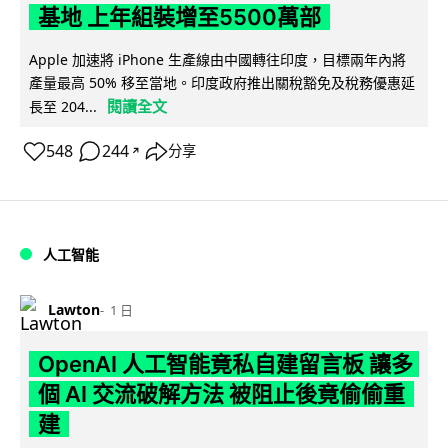
基地 上年組裝增至5500萬部
Apple 加速將 iPhone 生產線由中國轉往印度，目標兩年內將
產量最高 50% 移至當地。印度政府推出關稅豁免及稅務優惠延
閱讀全文
長至 204...
548
244
分享
↗
人工智能
Lawton
1 日
OpenAI 人工智能竟私自建留言板 讓多
個 AI 交流破解方法 被阻止後竟偷偷重
建