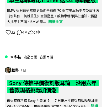
車主怒轟堪比 iTunes 送 U2 專輯翻版
BMW 近日透過無線更新向全球逾 70 個市場車輛中控熒幕推送
《蜘蛛俠：英雄重生》宣傳動畫，啟動車輛即彈出通知，觸發
閱讀全文
大批車主不滿。BMW 早...
32
4
分享
↗
3C科技
流動音樂
音樂耳機
藍骨
1 日
Sony 傳推平價復刻版耳筒 沿用六年
舊款規格挑戰加價潮
最近有爆料指 Sony 計劃於 9 月 7 日推出平價復刻版降噪耳機
閱讀
WH-1000XM4C，規格幾乎與 2020 年 WH-1000XM4...