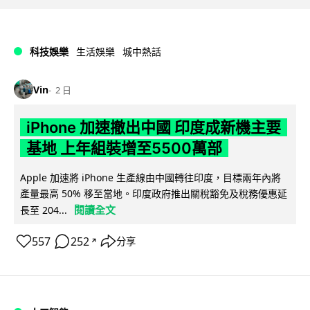
科技娛樂
生活娛樂
城中熱話
Vin
2 日
iPhone 加速撤出中國 印度成新機主要
基地 上年組裝增至5500萬部
Apple 加速將 iPhone 生產線由中國轉往印度，目標兩年內將
產量最高 50% 移至當地。印度政府推出關稅豁免及稅務優惠延
閱讀全文
長至 204...
557
252
分享
↗