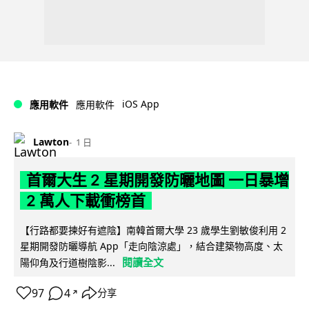
iOS App
應用軟件
應用軟件
Lawton
1 日
首爾大生 2 星期開發防曬地圖 一日暴增
2 萬人下載衝榜首
【行路都要揀好有遮陰】南韓首爾大學 23 歲學生劉敏俊利用 2
星期開發防曬導航 App「走向陰涼處」，結合建築物高度、太
閱讀全文
陽仰角及行道樹陰影...
97
4
分享
↗