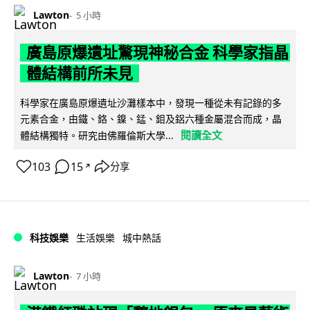
Lawton
5 小時
廣島原爆遺址驚現神秘合金 科學家指晶
體結構前所未見
科學家在廣島原爆遺址沙灘樣本中，發現一種從未有記錄的多
元素合金，由鐵、鉻、鎳、錳、鉬及鋁六種金屬混合而成，晶
閱讀全文
體結構獨特。研究由佛羅倫斯大學...
103
15
分享
↗
科技娛樂
生活娛樂
城中熱話
Lawton
7 小時