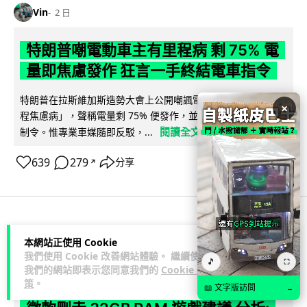
Vin
2 日
特朗普嘲電動車主有里程病 剩 75% 電
量即焦慮發作 狂言一手終結電車指令
特朗普在拉斯維加斯造勢大會上公開嘲諷電動車車主患有「里
×
程焦慮病」，聲稱電量剩 75% 便發作，並重申已廢除電動車強
閱讀全文
制令。惟專業車媒隨即反駁，...
639
279
分享
↗
人工智能
本網站正使用 Cookie
我們使用 Cookie 改善網站體驗。 繼續使用
🎵
⛶
我們的網站即表示您同意我們的
Cookie 政
Lawton
2 日
策
。
📖 文字版訪問
→