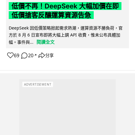
低價不再！DeepSeek 大幅加價在即
低價搶客反釀運算資源告急
DeepSeek 因低價策略掀起需求熱潮，運算資源不勝負荷，官
方於 8 月 6 日宣布即將大幅上調 API 收費，惟未公布具體加
閱讀全文
幅。事件與...
69
20
分享
↗
ADVERTISEMENT