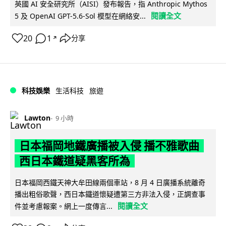
英國 AI 安全研究所（AISI）發布報告，指 Anthropic Mythos
閱讀全文
5 及 OpenAI GPT-5.6-Sol 模型在網絡安...
20
1
分享
↗
科技娛樂
生活科技
旅遊
Lawton
9 小時
日本福岡地鐵廣播被入侵 播不雅歌曲
西日本鐵道疑黑客所為
日本福岡西鐵天神大牟田線兩個車站，8 月 4 日廣播系統離奇
播出粗俗歌聲，西日本鐵道懷疑遭第三方非法入侵，正調查事
閱讀全文
件並考慮報案。網上一度傳言...