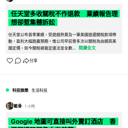
任天堂多收關稅不作退款 業績報告理
想卻惹集體訴訟
任天堂公布首季業績，受遊戲熱賣及一筆美國退還關稅款項帶
動，盈利大幅跑贏預期。惟公司早前曾多次以關稅為由調高美
閱讀全文
國定價，如今關稅被裁定違法並全數...
分享
科技娛樂
生活科技
藍骨
1 小時
Google 地圖可直接叫外賣訂酒店 香