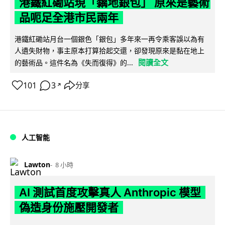
港鐵紅磡站現「黐地銀包」 原來是藝術
品呃足全港市民兩年
港鐵紅磡站月台一個銀色「銀包」多年來一再令乘客誤以為有
人遺失財物，事主原本打算拾起交還，卻發現原來是黏在地上
閱讀全文
的藝術品。這件名為《失而復得》的...
101
3
分享
↗
人工智能
Lawton
8 小時
AI 測試首度攻擊真人 Anthropic 模型
偽造身份施壓開發者