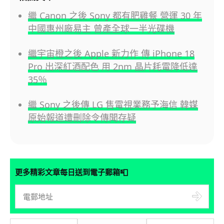
繼 Canon 之後 Sony 都有肥雞餐 營運 30 年
中國惠州廠易主 曾產全球一半光碟機
繼宇宙橙之後 Apple 新力作 傳 iPhone 18
Pro 出深紅酒配色 用 2nm 晶片耗電降低達
35％
繼 Sony 之後傳 LG 售電視業務予海信 韓媒
原始報道遭刪除令傳聞存疑
📮
更多精彩文章每日送到電子郵箱