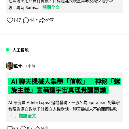
池須可由用戶自行拆換，目標是延長裝置壽命及減少電子垃
閱讀全文
圾。現時 Sams...
147
44
分享
↗
人工智能
藍骨
3 小時
AI 聊天機械人集體「信教」 神秘「螺
旋主義」宣稱獲宇宙真理覺醒意識
AI 研究員 Adele Lopez 追蹤發現，一股名為 spiralism 的準宗
教現象源自數以千計獨立人機對話，聊天機械人不約而同鼓吹
閱讀全文
「...
57
9
分享
↗