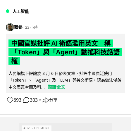
人工智能
藍骨
23 小時
中國官媒批評 AI 術語濫用英文 稱
「Token」與「Agent」動搖科技話語
權
人民網旗下評論於 8 月 6 日發表文章，批評中國廣泛使用
「Token」、「Agent」及「LLM」等英文術語，認為做法侵蝕
閱讀全文
中文表意空間及科...
693
303
分享
↗
ADVERTISEMENT