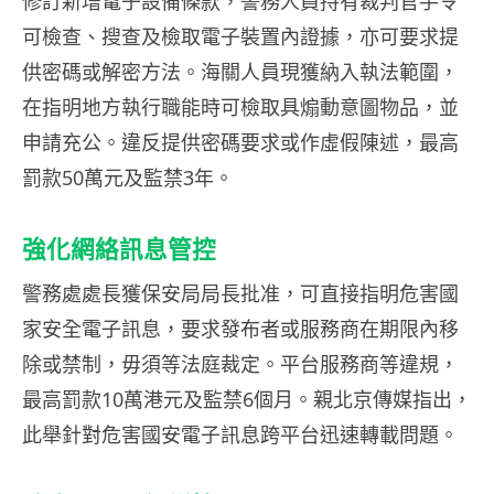
修訂新增電子設備條款，警務人員持有裁判官手令
可檢查、搜查及檢取電子裝置內證據，亦可要求提
供密碼或解密方法。海關人員現獲納入執法範圍，
在指明地方執行職能時可檢取具煽動意圖物品，並
申請充公。違反提供密碼要求或作虛假陳述，最高
罰款50萬元及監禁3年。
強化網絡訊息管控
警務處處長獲保安局局長批准，可直接指明危害國
家安全電子訊息，要求發布者或服務商在期限內移
除或禁制，毋須等法庭裁定。平台服務商等違規，
最高罰款10萬港元及監禁6個月。親北京傳媒指出，
此舉針對危害國安電子訊息跨平台迅速轉載問題。