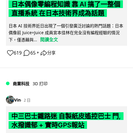
日本偶像零編程知識 靠 AI 搞了一整個
直播系統 在日本技術界成為話題
日本 AI 技術界近日出現了一個引發廣泛討論的熱門話題：日本
偶像前 Juice=Juice 成員宮本佳林在完全沒有編程經驗的情況
閱讀全文
下，僅憑藉與...
619
65
分享
↗
商業科技
3D 打印
Vin
2 日
中三巴士鐵路迷 自製紙皮遙控巴士 門,
水撥識郁 + 實時GPS報站