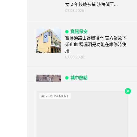
女 2 年後終被捕 涉海賊王...
07.08.2026
資訊保安
智博通路由器爆後門 官方緊急下
架止血 稱漏洞是功能在維修時使
用
07.08.2026
城中熱話
熊本地震手術室驚魂片瘋傳 醫護
保護病人、逃生門 網民讚值得
尊...
ADVERTISEMENT
07.08.2026
健康
AirPods 用家注意聽力響紅燈 醫
學界籲耳機用戶謹守「60-60」...