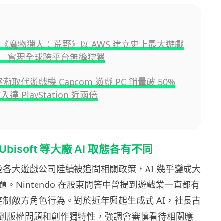
OM《魔物獵人：荒野》以 AWS 建立史上最大遊戲
 實現全球跨平台無縫狩獵
逐漸取代遊戲機 Capcom 遊戲 PC 銷量破 50%
收入達 PlayStation 近兩倍
及 Ubisoft 等大廠 AI 取態各有不同
及後各大遊戲公司陸續被追問相關政策，AI 幾乎變成大
。Nintendo 在股東問答中曾提到遊戲業一直都有
術控制敵方角色行為。對於近年興起生成式 AI，社長古
到版權問題和創作獨特性，強調會審慎看待相關應