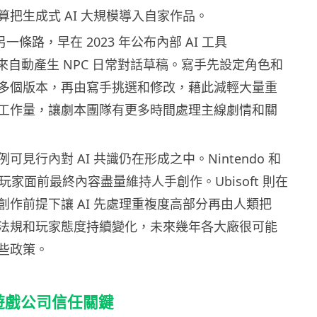
算把生成式 AI 大規模導入自家作品。
擇另一條路，早在 2023 年公布內部 AI 工具
er 用來自動產生 NPC 日常對話草稿。寫手先設定角色和
多個版本，再由寫手挑選和修改，藉此減輕大量重
工作量，讓劇本團隊有更多時間處理主線劇情和關
可見行內對 AI 共識仍在形成之中。Nintendo 和
向把玩家面前最終內容盡量維持人手創作。Ubisoft 則在
創作前提下讓 AI 先處理重複度高部分再由人類把
法規和玩家態度持續變化，未來幾年各大廠很可能
些政策。
為遊戲公司信任關鍵