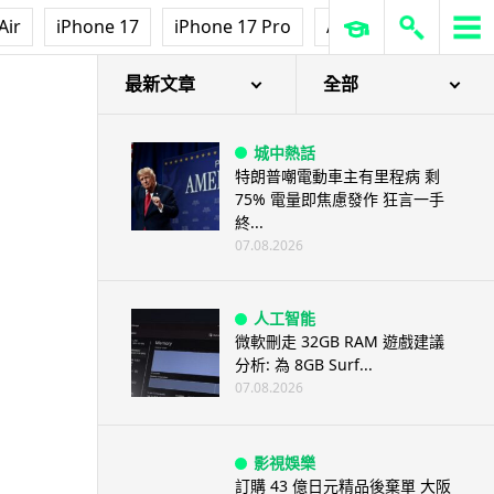
Air
iPhone 17
iPhone 17 Pro
AirPods Pro 3
Ap
最新文章
全部
城中熱話
特朗普嘲電動車主有里程病 剩
75% 電量即焦慮發作 狂言一手
終...
07.08.2026
人工智能
微軟刪走 32GB RAM 遊戲建議
分析: 為 8GB Surf...
07.08.2026
影視娛樂
訂購 43 億日元精品後棄單 大阪