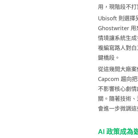
用，現階段不打
Ubisoft 則選
Ghostwrit
情境讓系統生成
複編寫路人對白
鍵橋段。
從這幾間大廠案例
Capcom 趨
不影響核心劇情
關。隨著技術、
會進一步微調這
AI 政策成