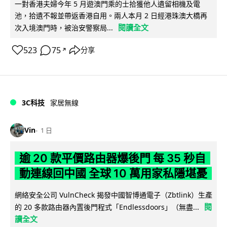
一對香港夫婦今年 5 月遊澳門乘的士拾獲他人遺留相機及電
池，拾遺不報並帶返香港自用。兩人本月 2 日經港珠澳大橋再
閱讀全文
次入境澳門時，被治安警察局...
523
75
分享
↗
3C科技
家居無線
Vin
1 日
逾 20 款平價路由器爆後門 每 35 秒自
動連線回中國 全球 10 萬用家私隱堪憂
網絡安全公司 VulnCheck 揭發中國智博通電子（Zbtlink）生產
閱
的 20 多款路由器內置後門程式「Endlessdoors」（無盡...
讀全文