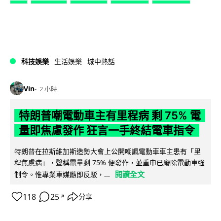
科技娛樂
生活娛樂
城中熱話
Vin
2 小時
特朗普嘲電動車主有里程病 剩 75% 電
量即焦慮發作 狂言一手終結電車指令
特朗普在拉斯維加斯造勢大會上公開嘲諷電動車車主患有「里
程焦慮病」，聲稱電量剩 75% 便發作，並重申已廢除電動車強
閱讀全文
制令。惟專業車媒隨即反駁，...
118
25
分享
↗