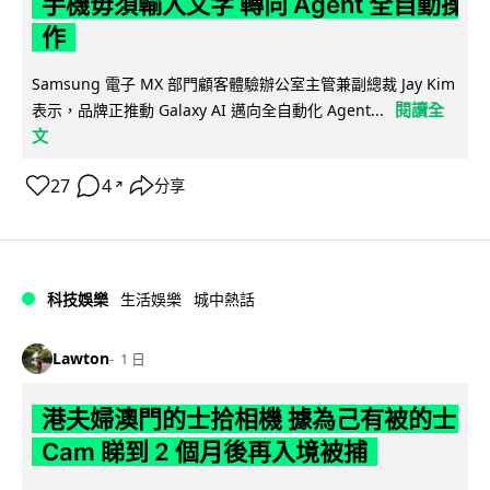
手機毋須輸入文字 轉向 Agent 全自動操
作
Samsung 電子 MX 部門顧客體驗辦公室主管兼副總裁 Jay Kim
閱讀全
表示，品牌正推動 Galaxy AI 邁向全自動化 Agent...
文
27
4
分享
↗
科技娛樂
生活娛樂
城中熱話
Lawton
1 日
港夫婦澳門的士拾相機 據為己有被的士
Cam 睇到 2 個月後再入境被捕