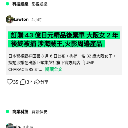
科技娛樂
影視娛樂
Lawton
2 小時
訂購 43 億日元精品後棄單 大阪女 2 年
後終被捕 涉海賊王,火影周邊產品
日本警視廳神田署 8 月 6 日公布，拘捕一名 32 歲大阪女子，
指她涉嫌在出版巨頭集英社旗下官方網店「JUMP
閱讀全文
CHARACTERS ST...
35
3
分享
↗
商業科技
資訊保安
Vin
3 小時