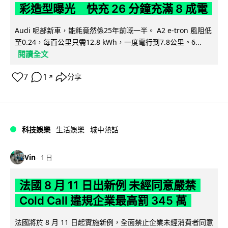
彩造型曝光 快充 26 分鐘充滿 8 成電
Audi 呢部新車，能耗竟然係25年前嘅一半。 A2 e-tron 風阻低
至0.24，每百公里只需12.8 kWh，一度電行到7.8公里。6...
閱讀全文
7
1
分享
↗
科技娛樂
生活娛樂
城中熱話
Vin
1 日
法國 8 月 11 日出新例 未經同意嚴禁
Cold Call 違規企業最高罰 345 萬
法國將於 8 月 11 日起實施新例，全面禁止企業未經消費者同意