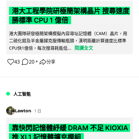
港大工程學院研極簡架構晶片 搜尋速度
勝標準 CPU 1 億倍
港大團隊研發極簡架構模擬內容尋址記憶體（CAM）晶片，用
二硫化鉬及半金屬銻克服傳輸瓶頸，漢明距離計算速度比標準
閱讀全文
CPU快1億倍，每次搜尋耗能低...
43
20
分享
↗
人工智能
Lawton
1 日
靠快閃記憶體紓緩 DRAM 不足 KIOXIA
推 XL1 記憶體擴充模組