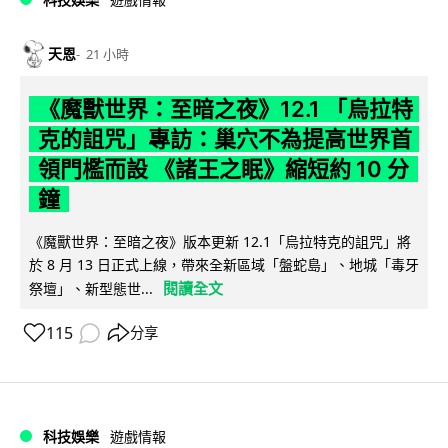
天恩
21 小時
《魔獸世界：至暗之夜》12.1 「烏拉特
克的詛咒」專訪：巢穴不為提高世界首
領門檻而設 《諸王之眠》縮短約 10 分
鐘
《魔獸世界：至暗之夜》版本更新 12.1「烏拉特克的詛咒」將
於 8 月 13 日正式上線，帶來全新區域「盤蛇島」、地城「毒牙
閱讀全文
祭壇」、新型態世...
115
分享
科技娛樂
遊戲情報