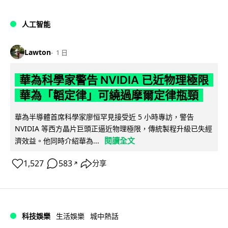
人工智能
Lawton
1 日
華為科學家警告 NVIDIA 已近物理極限
華為「韜定律」可繞過摩爾定律瓶頸
華為半導體首席科學家廖恒罕見接受近 5 小時專訪，警告
NVIDIA 等西方晶片巨頭正逼近物理極限，傳統製程升級已失經
閱讀全文
濟效益。他同時介紹華為...
1,527
583
分享
↗
科技娛樂
生活娛樂
城中熱話