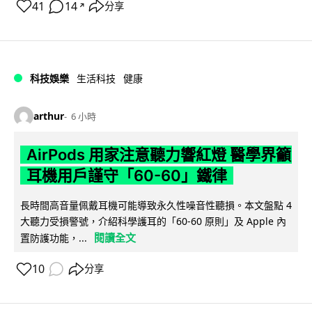
41
14
分享
↗
科技娛樂
生活科技
健康
arthur
6 小時
AirPods 用家注意聽力響紅燈 醫學界籲
耳機用戶謹守「60-60」鐵律
長時間高音量佩戴耳機可能導致永久性噪音性聽損。本文盤點 4
大聽力受損警號，介紹科學護耳的「60-60 原則」及 Apple 內
閱讀全文
置防護功能，...
10
分享