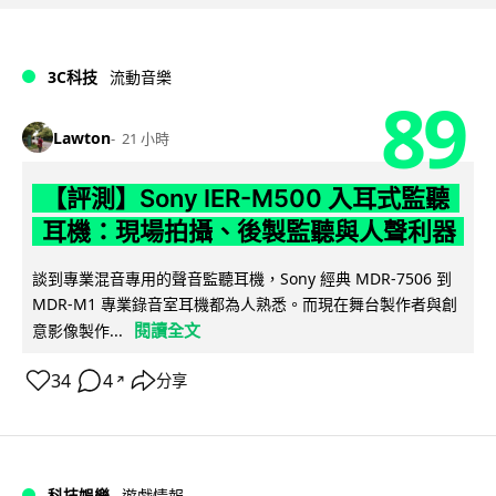
3C科技
流動音樂
89
Lawton
21 小時
【評測】Sony IER-M500 入耳式監聽
耳機：現場拍攝、後製監聽與人聲利器
談到專業混音專用的聲音監聽耳機，Sony 經典 MDR-7506 到
MDR-M1 專業錄音室耳機都為人熟悉。而現在舞台製作者與創
閱讀全文
意影像製作...
34
4
分享
↗
科技娛樂
遊戲情報