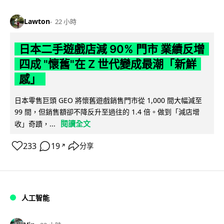
Lawton
22 小時
日本二手遊戲店減 90% 門市 業績反增
四成 "懷舊"在 Z 世代變成最潮「新鮮
感」
日本零售巨頭 GEO 將懷舊遊戲銷售門市從 1,000 間大幅減至
99 間，但銷售額卻不降反升至過往的 1.4 倍。做到「減店增
閱讀全文
收」奇蹟，...
233
19
分享
↗
人工智能