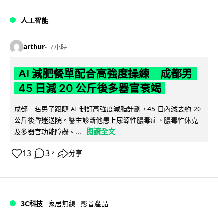
人工智能
arthur
7 小時
AI 減肥餐單配合高強度操練 成都男
45 日減 20 公斤後多器官衰竭
成都一名男子跟隨 AI 制訂高強度減脂計劃，45 日內減去約 20
公斤後昏迷送院。醫生診斷他患上尿源性膿毒症、膿毒性休克
閱讀全文
及多器官功能障礙。...
13
3
分享
↗
3C科技
家居無線
影音產品