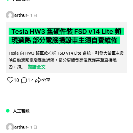
arthur
1 日
Tesla HW3 舊硬件裝 FSD v14 Lite 頻
現過熱 部分電腦損毀車主須自費維修
Tesla 向 HW3 舊車款推送 FSD v14 Lite 系統，引發大量車主反
映自動駕駛電腦嚴重過熱，部分更觸發高溫保護甚至直接燒
閱讀全文
毀，須...
10
1
分享
↗
人工智能
arthur
1 日