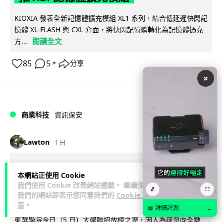
KIOXIA 發表全新記憶體擴充模組 XL1 系列，結合低延遲快閃記
憶體 XL-FLASH 與 CXL 介面，將快閃記憶體轉化為記憶體擴充
閱讀全文
方...
85
5
分享
↗
×
商業科技
資訊保安
Lawton
1 日
東華學院誤發取錄電郵 全數 11,139 名
本網站正使用 Cookie
申請人一度空歡喜 專家:人為疏忽+系統
我們使用 Cookie 改善網站體驗。 繼續使用
🎵
⛶
我們的網站即表示您同意我們的
Cookie 政
防護缺失
策
。
📖 詳細評測
→
東華學院今日（5 日）大學聯招放榜之際，因人為疏忽向全數