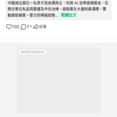
中國湖北黃石一名男子見金價高企，利用 AI 自學提煉黃金，在
租住單位私設高壓爐及作坊冶煉，過程產生大量刺鼻濃煙，驚
閱讀全文
動鄰居報警。警方到場揭發整...
102
7
分享
↗
ADVERTISEMENT