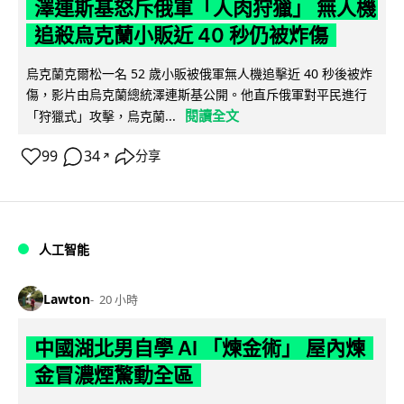
澤連斯基怒斥俄軍「人肉狩獵」 無人機
追殺烏克蘭小販近 40 秒仍被炸傷
烏克蘭克爾松一名 52 歲小販被俄軍無人機追擊近 40 秒後被炸
傷，影片由烏克蘭總統澤連斯基公開。他直斥俄軍對平民進行
閱讀全文
「狩獵式」攻擊，烏克蘭...
99
34
分享
↗
人工智能
Lawton
20 小時
中國湖北男自學 AI 「煉金術」 屋內煉
金冒濃煙驚動全區