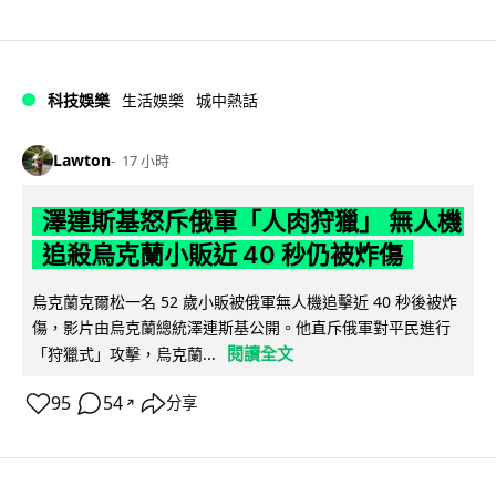
科技娛樂
生活娛樂
城中熱話
Lawton
17 小時
澤連斯基怒斥俄軍「人肉狩獵」 無人機
追殺烏克蘭小販近 40 秒仍被炸傷
烏克蘭克爾松一名 52 歲小販被俄軍無人機追擊近 40 秒後被炸
傷，影片由烏克蘭總統澤連斯基公開。他直斥俄軍對平民進行
閱讀全文
「狩獵式」攻擊，烏克蘭...
95
54
分享
↗