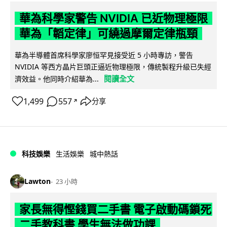
華為科學家警告 NVIDIA 已近物理極限
華為「韜定律」可繞過摩爾定律瓶頸
華為半導體首席科學家廖恒罕見接受近 5 小時專訪，警告
NVIDIA 等西方晶片巨頭正逼近物理極限，傳統製程升級已失經
閱讀全文
濟效益。他同時介紹華為...
1,499
557
分享
↗
科技娛樂
生活娛樂
城中熱話
Lawton
23 小時
家長無得慳錢買二手書 電子啟動碼鎖死
二手教科書 學生無法做功課