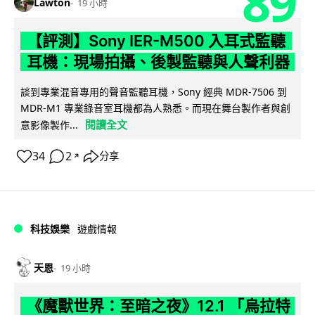
89
Lawton
19 小時
【評測】Sony IER-M500 入耳式監聽
耳機：現場拍攝、後製監聽與人聲利器
談到專業混音專用的聲音監聽耳機，Sony 經典 MDR-7506 到
MDR-M1 專業錄音室耳機都為人熟悉。而現在舞台製作者與創
閱讀全文
意影像製作...
34
2
分享
↗
科技娛樂
遊戲情報
天恩
19 小時
《魔獸世界：至暗之夜》12.1 「烏拉特