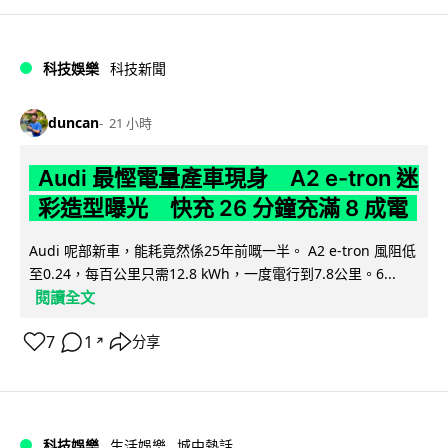
科技娛樂
科技新聞
duncan
21 小時
Audi 最慳電量產車現身 A2 e-tron 迷
彩造型曝光 快充 26 分鐘充滿 8 成電
Audi 呢部新車，能耗竟然係25年前嘅一半。 A2 e-tron 風阻低
至0.24，每百公里只需12.8 kWh，一度電行到7.8公里。6...
閱讀全文
7
1
分享
↗
科技娛樂
生活娛樂
城中熱話