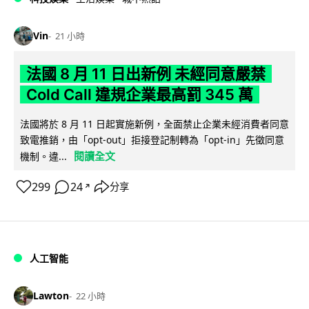
Vin
21 小時
法國 8 月 11 日出新例 未經同意嚴禁
Cold Call 違規企業最高罰 345 萬
法國將於 8 月 11 日起實施新例，全面禁止企業未經消費者同意
致電推銷，由「opt-out」拒接登記制轉為「opt-in」先徵同意
閱讀全文
機制。違...
299
24
分享
↗
人工智能
Lawton
22 小時