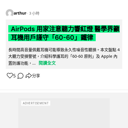
arthur
3 小時
AirPods 用家注意聽力響紅燈 醫學界籲
耳機用戶謹守「60-60」鐵律
長時間高音量佩戴耳機可能導致永久性噪音性聽損。本文盤點 4
大聽力受損警號，介紹科學護耳的「60-60 原則」及 Apple 內
閱讀全文
置防護功能，...
5
分享
ADVERTISEMENT