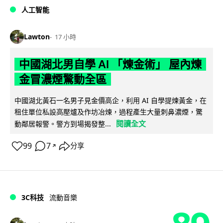
人工智能
Lawton
17 小時
中國湖北男自學 AI 「煉金術」 屋內煉
金冒濃煙驚動全區
中國湖北黃石一名男子見金價高企，利用 AI 自學提煉黃金，在
租住單位私設高壓爐及作坊冶煉，過程產生大量刺鼻濃煙，驚
閱讀全文
動鄰居報警。警方到場揭發整...
99
7
分享
↗
3C科技
流動音樂