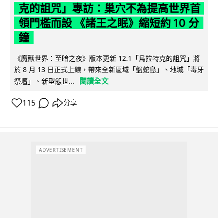
克的詛咒」專訪：巢穴不為提高世界首
領門檻而設 《諸王之眠》縮短約 10 分
鐘
《魔獸世界：至暗之夜》版本更新 12.1「烏拉特克的詛咒」將
於 8 月 13 日正式上線，帶來全新區域「盤蛇島」、地城「毒牙
閱讀全文
祭壇」、新型態世...
115
分享
ADVERTISEMENT