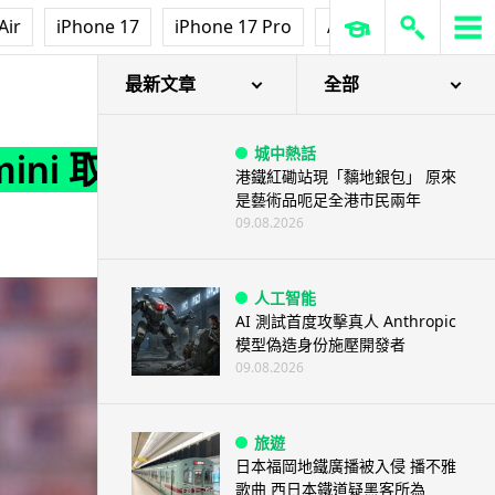
Air
iPhone 17
iPhone 17 Pro
AirPods Pro 3
Ap
最新文章
全部
城中熱話
ini 取
港鐵紅磡站現「黐地銀包」 原來
是藝術品呃足全港市民兩年
09.08.2026
人工智能
AI 測試首度攻擊真人 Anthropic
模型偽造身份施壓開發者
09.08.2026
旅遊
日本福岡地鐵廣播被入侵 播不雅
歌曲 西日本鐵道疑黑客所為