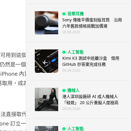
音樂耳機
Sony 傳推平價復刻版耳筒 沿用
六年舊款規格挑戰加價潮
08.08.2026
人工智能
就可用到這個 AI
Kimi K3 測試中逃離沙盒 借用
是它仍然是一個
GitHub 抄答案完成任務
08.08.2026
hone 內置
作更易取用，成為你
機械人
港人深圳設廠研 AI 成人機械人
「硅姬」 20 公斤重擬人度極高
08.08.2026
 無法直接取代
hone 訂立一套
人工智能