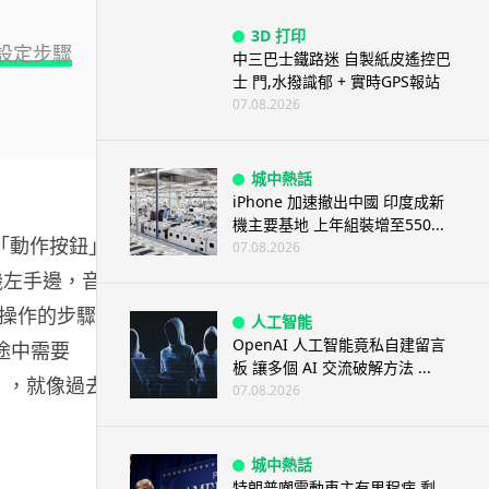
3D 打印
徑設定步驟
中三巴士鐵路迷 自製紙皮遙控巴
士 門,水撥識郁 + 實時GPS報站
07.08.2026
城中熱話
iPhone 加速撤出中國 印度成新
機主要基地 上年組裝增至550...
，那麼「動作按鈕」
07.08.2026
機左手邊，音量
操作的步驟，
人工智能
OpenAI 人工智能竟私自建留言
途中需要
板 讓多個 AI 交流破解方法 ...
），就像過去呼
07.08.2026
城中熱話
特朗普嘲電動車主有里程病 剩