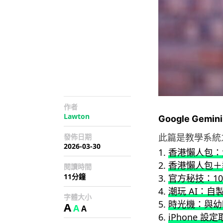
作者
Lawton
Google Gem
此篇是教學系統
發佈日期
2026-03-30
香港懶人包：免
香港懶人包＋
閱讀時間
11分鐘
官方秘技：10 
潮玩 AI：自
字體大小
時光機：與幼
A
A
A
iPhone 設定取