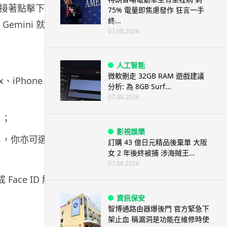
接著點擊下方
75% 電量即焦慮發作 狂言一手
終...
mini 就會
07.08.2026
人工智能
微軟刪走 32GB RAM 遊戲建議
iPhone 16
分析: 為 8GB Surf...
07.08.2026
」；
影視娛樂
」，你亦可選擇
訂購 43 億日元精品後棄單 大阪
女 2 年後終被捕 涉海賊王...
07.08.2026
ce ID 解
資訊保安
智博通路由器爆後門 官方緊急下
架止血 稱漏洞是功能在維修時使