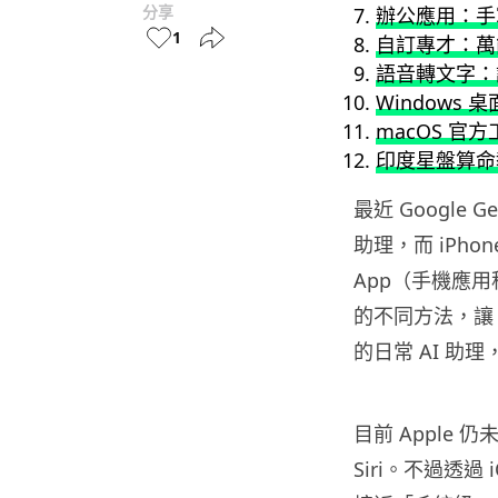
分享
辦公應用：手寫
1
自訂專才：萬
語音轉文字：
Windows 
macOS 官
印度星盤算命
最近 Google
助理，而 iPho
App（手機應用
的不同方法，讓 Go
的日常 AI 助
目前 Apple
Siri。不過透過