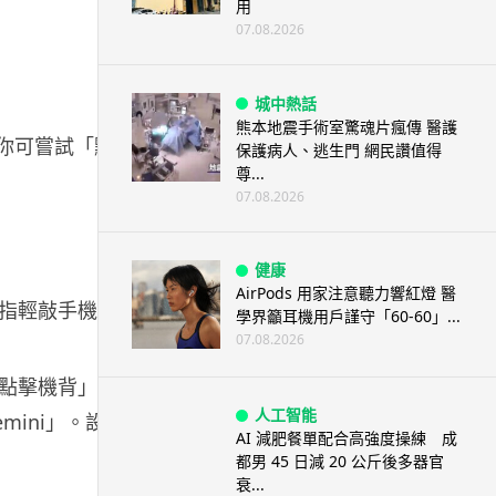
用
07.08.2026
城中熱話
熊本地震手術室驚魂片瘋傳 醫護
麼你可嘗試「點
保護病人、逃生門 網民讚值得
尊...
07.08.2026
健康
AirPods 用家注意聽力響紅燈 醫
指輕敲手機背
學界籲耳機用戶謹守「60-60」...
07.08.2026
點擊機背」。
人工智能
ini」。設定
AI 減肥餐單配合高強度操練 成
都男 45 日減 20 公斤後多器官
衰...