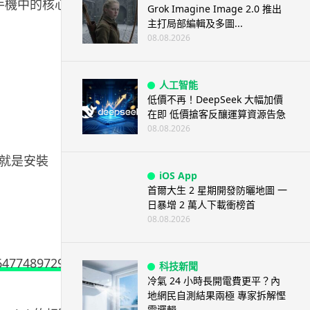
你手機中的核心大
Grok Imagine Image 2.0 推出
主打局部編輯及多圖...
08.08.2026
人工智能
低價不再！DeepSeek 大幅加價
在即 低價搶客反釀運算資源告急
08.08.2026
就是安裝
iOS App
首爾大生 2 星期開發防曬地圖 一
日暴增 2 萬人下載衝榜首
08.08.2026
d6477489729
科技新聞
冷氣 24 小時長開電費更平？內
地網民自測結果兩極 專家拆解慳
電邏輯