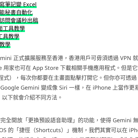
筆記變 Excel
能秘書自動化
訪問會議秒出稿
桌面工具教學
方工具教學
教學
 Gemini 正式擴展服務至香港，香港用戶可毋須透過 VPN 
ne 用家也可在 App Store 下載相關手機應用程式。但
程式），每次你都要在主畫面點擊打開它。但你亦可透過 iP
ogle Gemini 變成像 Siri 一樣，在 iPhone 上當
理，以下就會介紹不同方法。
 仍未完全開放「更換預設語音助理」的功能，使得 Gemini
 iOS 的「捷徑（Shortcuts）」機制，我們其實可以在 iP