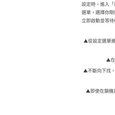
設定時，進入「
選單，選擇你剛剛
立即啟動並等待
▲從設定選單進入「
▲
▲不斷向下找，
▲即使在鎖機畫