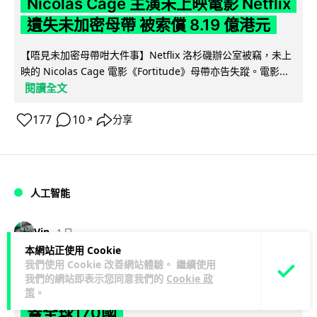
Nicolas Cage 主演未上映電影 Netflix
遺失未加密母帶 被索償 8.19 億港元
【唔見未加密母帶咁大件事】Netflix 洛杉磯辦公室被竊，未上
映的 Nicolas Cage 電影《Fortitude》母帶亦告失蹤。電影...
閱讀全文
177
10
分享
↗
人工智能
Vin
1 日
本網站正使用 Cookie
我們使用 Cookie 改善網站體驗。 繼續使用
Elon Musk: SpaceX 將挑戰萬億年收
我們的網站即表示您同意我們的
Cookie 政
入 目標明年數據中心上太空 Starlink 覆
策
。
蓋全球170國