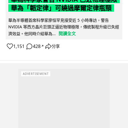
華為「韜定律」可繞過摩爾定律瓶頸
華為半導體首席科學家廖恒罕見接受近 5 小時專訪，警告
NVIDIA 等西方晶片巨頭正逼近物理極限，傳統製程升級已失經
閱讀全文
濟效益。他同時介紹華為...
1,151
428
分享
↗
ADVERTISEMENT