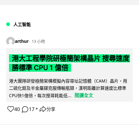
人工智能
arthur
13 小時
港大工程學院研極簡架構晶片 搜尋速度
勝標準 CPU 1 億倍
港大團隊研發極簡架構模擬內容尋址記憶體（CAM）晶片，用
二硫化鉬及半金屬銻克服傳輸瓶頸，漢明距離計算速度比標準
閱讀全文
CPU快1億倍，每次搜尋耗能低...
40
17
分享
↗