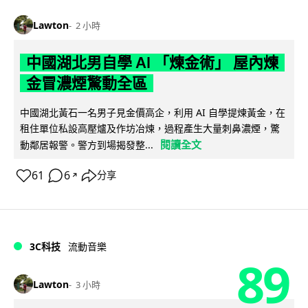
Lawton
2 小時
中國湖北男自學 AI 「煉金術」 屋內煉
金冒濃煙驚動全區
中國湖北黃石一名男子見金價高企，利用 AI 自學提煉黃金，在
租住單位私設高壓爐及作坊冶煉，過程產生大量刺鼻濃煙，驚
閱讀全文
動鄰居報警。警方到場揭發整...
61
6
分享
↗
3C科技
流動音樂
89
Lawton
3 小時