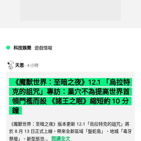
科技娛樂
遊戲情報
天恩
4 小時
《魔獸世界：至暗之夜》12.1 「烏拉特
克的詛咒」專訪：巢穴不為提高世界首
領門檻而設 《諸王之眠》縮短約 10 分
鐘
《魔獸世界：至暗之夜》版本更新 12.1「烏拉特克的詛咒」將
於 8 月 13 日正式上線，帶來全新區域「盤蛇島」、地城「毒牙
閱讀全文
祭壇」、新型態世...