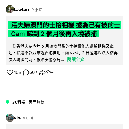
Lawton
9 小時
港夫婦澳門的士拾相機 據為己有被的士
Cam 睇到 2 個月後再入境被捕
一對香港夫婦今年 5 月遊澳門乘的士拾獲他人遺留相機及電
池，拾遺不報並帶返香港自用。兩人本月 2 日經港珠澳大橋再
閱讀全文
次入境澳門時，被治安警察局...
405
60
分享
↗
3C科技
家居無線
Vin
9 小時