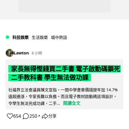
科技娛樂
生活娛樂
城中熱話
Lawton
8 小時
家長無得慳錢買二手書 電子啟動碼鎖死
二手教科書 學生無法做功課
社福界立法會議員陳文宜指，一間中學書單價錢按年加 14.7%
遠超通漲，令家長難以負擔。而且電子教材啟動碼這項設計，
閱讀全文
令學生無法完成功課，二手...
654
250
分享
↗