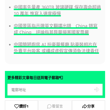
中國率先量產 360TB 玻璃硬碟 保存壽命超過
10 萬年 惟寫入速度極慢
中國景區指示牌英文翻譯出錯 China 錯寫
成 Ching 評論指其辱華損害國家尊嚴
中國簡陋廚房 AI 扮豪華餐廳 貼豪裝相片在
外賣平台吸客 或構成虛假宣傳須負法律責任
📮
更多精彩文章每日送到電子郵箱
讚好
1
看留言
分享