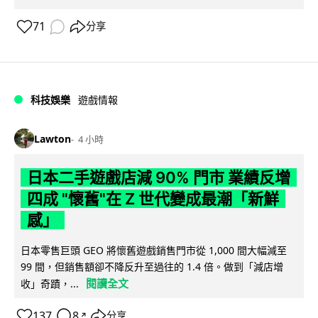
71
分享
科技娛樂
遊戲情報
Lawton
4 小時
日本二手遊戲店減 90% 門市 業績反增
四成 "懷舊"在 Z 世代變成最潮「新鮮
感」
日本零售巨頭 GEO 將懷舊遊戲銷售門市從 1,000 間大幅減至
99 間，但銷售額卻不降反升至過往的 1.4 倍。做到「減店增
閱讀全文
收」奇蹟，...
137
8
分享
↗