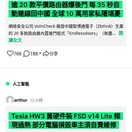
逾 20 款平價路由器爆後門 每 35 秒自
動連線回中國 全球 10 萬用家私隱堪憂
網絡安全公司 VulnCheck 揭發中國智博通電子（Zbtlink）生產
閱
的 20 多款路由器內置後門程式「Endlessdoors」（無盡...
讀全文
766
188
分享
↗
人工智能
arthur
12 小時
Tesla HW3 舊硬件裝 FSD v14 Lite 頻
現過熱 部分電腦損毀車主須自費維修