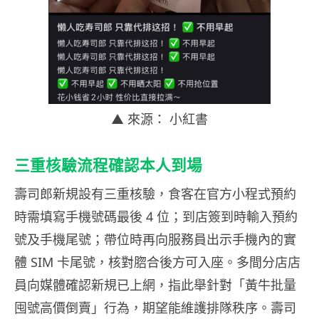
▲ 來源： 小紅書
三重核驗流程確認本人到場
壽司郎新規設有三重核驗，食客在官方小程式預約
時需填寫手機號碼最後 4 位；到店簽到時輸入預約
號及手機尾號；帶位時再向服務員出示手機內的實
體 SIM 卡尾號，核對脗合後方可入座。多間分店店
員向媒體確認新規已上網，指此舉針對「黃牛批量
囤號高價倒賣」行為，期望能維護排隊秩序。壽司