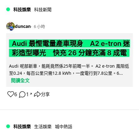
科技娛樂
科技新聞
duncan
6 小時
Audi 最慳電量產車現身 A2 e-tron 迷
彩造型曝光 快充 26 分鐘充滿 8 成電
Audi 呢部新車，能耗竟然係25年前嘅一半。 A2 e-tron 風阻低
至0.24，每百公里只需12.8 kWh，一度電行到7.8公里。6...
閱讀全文
6
1
分享
↗
科技娛樂
生活娛樂
城中熱話