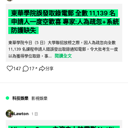
東華學院誤發取錄電郵 全數 11,139 名
申請人一度空歡喜 專家:人為疏忽+系統
防護缺失
東華學院今日（5 日）大學聯招放榜之際，因人為疏忽向全數
11,139 名課程申請人錯誤發出取錄通知電郵，令大批考生一度
閱讀全文
以為獲得學位取錄，事...
147
17
分享
↗
科技娛樂
影視娛樂
Lawton
1 日