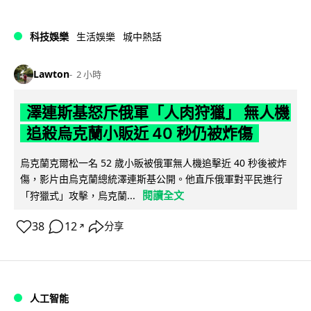
科技娛樂
生活娛樂
城中熱話
Lawton
2 小時
澤連斯基怒斥俄軍「人肉狩獵」 無人機
追殺烏克蘭小販近 40 秒仍被炸傷
烏克蘭克爾松一名 52 歲小販被俄軍無人機追擊近 40 秒後被炸
傷，影片由烏克蘭總統澤連斯基公開。他直斥俄軍對平民進行
閱讀全文
「狩獵式」攻擊，烏克蘭...
38
12
分享
↗
人工智能