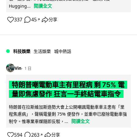
閱讀全文
Hugging...
337
45
分享
↗
科技娛樂
生活娛樂
城中熱話
Vin
1 日
特朗普嘲電動車主有里程病 剩 75% 電
量即焦慮發作 狂言一手終結電車指令
特朗普在拉斯維加斯造勢大會上公開嘲諷電動車車主患有「里
程焦慮病」，聲稱電量剩 75% 便發作，並重申已廢除電動車強
閱讀全文
制令。惟專業車媒隨即反駁，...
594
263
分享
↗