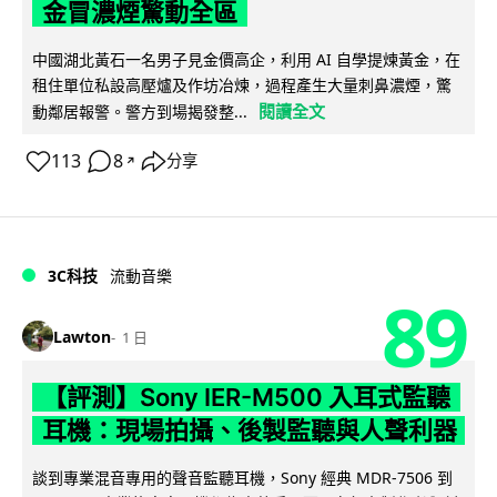
金冒濃煙驚動全區
中國湖北黃石一名男子見金價高企，利用 AI 自學提煉黃金，在
租住單位私設高壓爐及作坊冶煉，過程產生大量刺鼻濃煙，驚
閱讀全文
動鄰居報警。警方到場揭發整...
113
8
分享
↗
3C科技
流動音樂
89
Lawton
1 日
【評測】Sony IER-M500 入耳式監聽
耳機：現場拍攝、後製監聽與人聲利器
談到專業混音專用的聲音監聽耳機，Sony 經典 MDR-7506 到