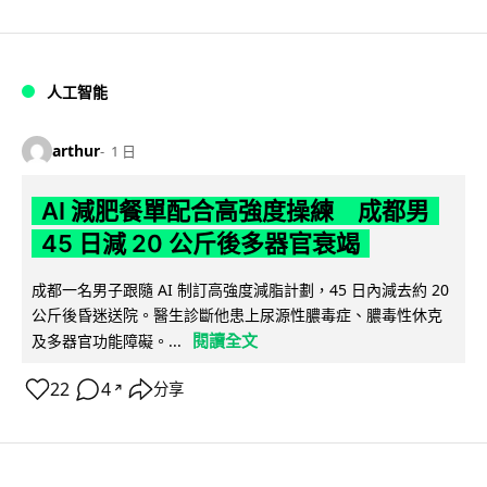
人工智能
arthur
1 日
AI 減肥餐單配合高強度操練 成都男
45 日減 20 公斤後多器官衰竭
成都一名男子跟隨 AI 制訂高強度減脂計劃，45 日內減去約 20
公斤後昏迷送院。醫生診斷他患上尿源性膿毒症、膿毒性休克
閱讀全文
及多器官功能障礙。...
22
4
分享
↗