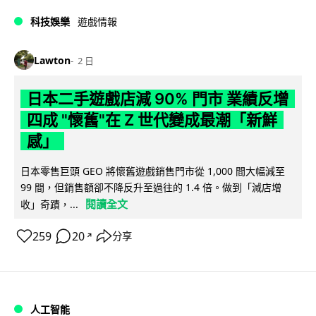
科技娛樂
遊戲情報
Lawton
2 日
日本二手遊戲店減 90% 門市 業績反增
四成 "懷舊"在 Z 世代變成最潮「新鮮
感」
日本零售巨頭 GEO 將懷舊遊戲銷售門市從 1,000 間大幅減至
99 間，但銷售額卻不降反升至過往的 1.4 倍。做到「減店增
閱讀全文
收」奇蹟，...
259
20
分享
↗
人工智能