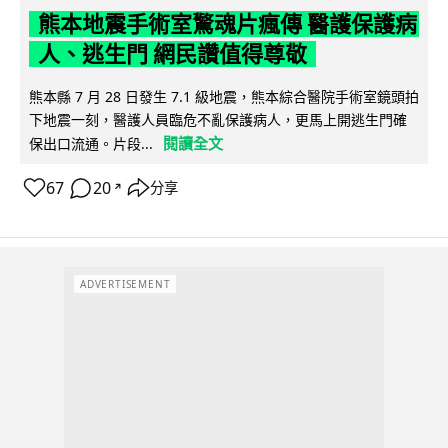
熊本地震手術室驚魂片瘋傳 醫護保護病
人、逃生門 網民讚值得尊敬
熊本縣 7 月 28 日發生 7.1 級地震，熊本綜合醫院手術室鏡頭拍
下地震一刻，醫護人員臨危不亂保護病人，更馬上開逃生門確
閱讀全文
保出口流通。片段...
67
20
分享
↗
ADVERTISEMENT