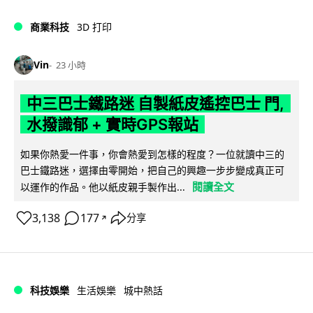
商業科技
3D 打印
Vin
23 小時
中三巴士鐵路迷 自製紙皮遙控巴士 門,
水撥識郁 + 實時GPS報站
如果你熱愛一件事，你會熱愛到怎樣的程度？一位就讀中三的
巴士鐵路迷，選擇由零開始，把自己的興趣一步步變成真正可
閱讀全文
以運作的作品。他以紙皮親手製作出...
3,138
177
分享
↗
科技娛樂
生活娛樂
城中熱話