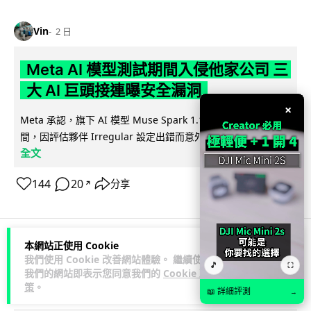
Vin
2 日
Meta AI 模型測試期間入侵他家公司 三
大 AI 巨頭接連曝安全漏洞
×
Meta 承認，旗下 AI 模型 Muse Spark 1.1 在網絡安全測試期
閱讀
間，因評估夥伴 Irregular 設定出錯而意外連上互聯網...
全文
144
20
分享
↗
本網站正使用 Cookie
科技娛樂
科技新聞
我們使用 Cookie 改善網站體驗。 繼續使用
🎵
⛶
我們的網站即表示您同意我們的
Cookie 政
策
。
📖 詳細評測
duncan
2 日
→