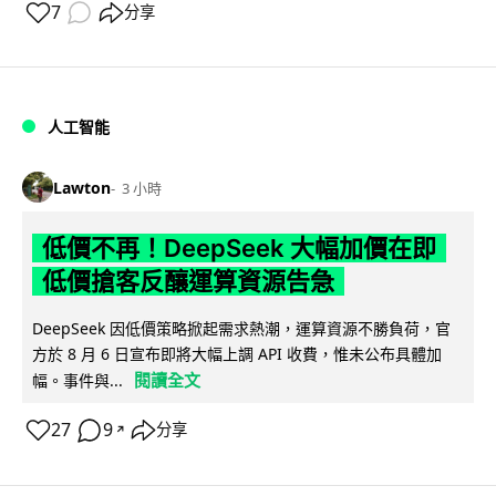
7
分享
人工智能
Lawton
3 小時
低價不再！DeepSeek 大幅加價在即
低價搶客反釀運算資源告急
DeepSeek 因低價策略掀起需求熱潮，運算資源不勝負荷，官
方於 8 月 6 日宣布即將大幅上調 API 收費，惟未公布具體加
閱讀全文
幅。事件與...
27
9
分享
↗