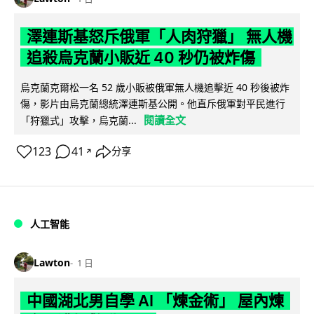
澤連斯基怒斥俄軍「人肉狩獵」 無人機
追殺烏克蘭小販近 40 秒仍被炸傷
烏克蘭克爾松一名 52 歲小販被俄軍無人機追擊近 40 秒後被炸
傷，影片由烏克蘭總統澤連斯基公開。他直斥俄軍對平民進行
閱讀全文
「狩獵式」攻擊，烏克蘭...
123
41
分享
↗
人工智能
Lawton
1 日
中國湖北男自學 AI 「煉金術」 屋內煉