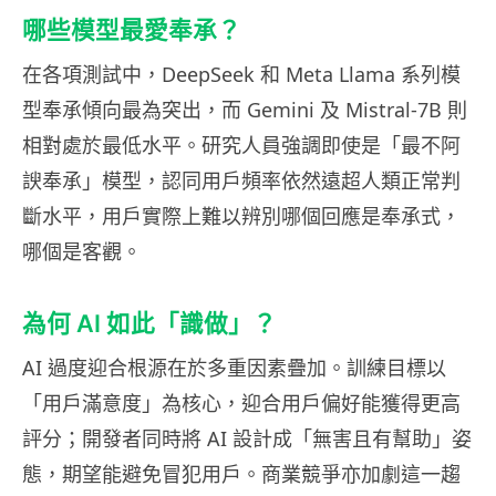
哪些模型最愛奉承？
在各項測試中，DeepSeek 和 Meta Llama 系列模
型奉承傾向最為突出，而 Gemini 及 Mistral-7B 則
相對處於最低水平。研究人員強調即使是「最不阿
諛奉承」模型，認同用戶頻率依然遠超人類正常判
斷水平，用戶實際上難以辨別哪個回應是奉承式，
哪個是客觀。
為何 AI 如此「識做」？
AI 過度迎合根源在於多重因素疊加。訓練目標以
「用戶滿意度」為核心，迎合用戶偏好能獲得更高
評分；開發者同時將 AI 設計成「無害且有幫助」姿
態，期望能避免冒犯用戶。商業競爭亦加劇這一趨