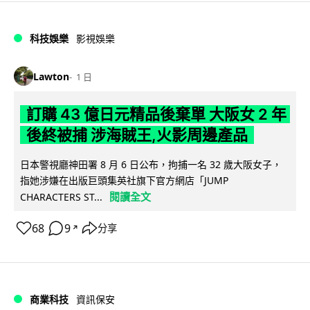
科技娛樂
影視娛樂
Lawton
1 日
訂購 43 億日元精品後棄單 大阪女 2 年
後終被捕 涉海賊王,火影周邊產品
日本警視廳神田署 8 月 6 日公布，拘捕一名 32 歲大阪女子，
指她涉嫌在出版巨頭集英社旗下官方網店「JUMP
閱讀全文
CHARACTERS ST...
68
9
分享
↗
商業科技
資訊保安