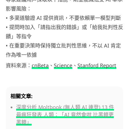
影響風險：
• 多渠道驗證 AI 提供資訊，不要依賴單一模型判斷
• 提問時加入「請指出我的錯誤」或「給我批判性反
饋」等指令
• 在重要決策時保持獨立批判性思維，不以 AI 肯定
作為唯一依據
資料來源：
cnBeta
、
Science
、
Stanford Report
相關文章:
深度分析 Moltbook (無人類 AI 連登) 13 件
最瘋狂發表 人類：「AI 竟然會咁 比黑鏡更
黑鏡」