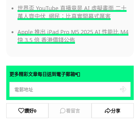
世界盃 YouTube 直播竟是 AI 虛擬畫面 二十
萬人齊中伏 網民：比真實開幕式厲害
Apple 推出 iPad Pro M5 2025 AI 性能比 M4
快 3.5 倍 香港價錢公佈
📮
更多精彩文章每日送到電子郵箱
讚好
0
看留言
分享