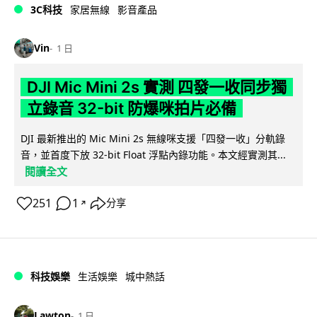
3C科技
家居無線
影音產品
Vin
1 日
DJI Mic Mini 2s 實測 四發一收同步獨
立錄音 32-bit 防爆咪拍片必備
DJI 最新推出的 Mic Mini 2s 無線咪支援「四發一收」分軌錄
音，並首度下放 32-bit Float 浮點內錄功能。本文經實測其...
閱讀全文
251
1
分享
↗
科技娛樂
生活娛樂
城中熱話
Lawton
1 日