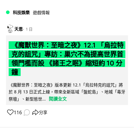
科技娛樂
遊戲情報
天恩
1 日
《魔獸世界：至暗之夜》12.1 「烏拉特
克的詛咒」專訪：巢穴不為提高世界首
領門檻而設 《諸王之眠》縮短約 10 分
鐘
《魔獸世界：至暗之夜》版本更新 12.1「烏拉特克的詛咒」將
於 8 月 13 日正式上線，帶來全新區域「盤蛇島」、地城「毒牙
閱讀全文
祭壇」、新型態世...
116
分享