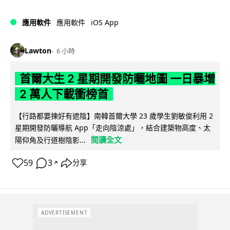
iOS App
應用軟件
應用軟件
Lawton
6 小時
首爾大生 2 星期開發防曬地圖 一日暴增
2 萬人下載衝榜首
【行路都要揀好有遮陰】南韓首爾大學 23 歲學生劉敏俊利用 2
星期開發防曬導航 App「走向陰涼處」，結合建築物高度、太
閱讀全文
陽仰角及行道樹陰影...
59
3
分享
↗
ADVERTISEMENT